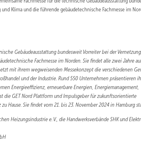
s gemeinsame Fachmesse für die technische Gebäudeausstattung bund
zung und Klima und die führende gebäudetechnische Fachmesse im Nor
nische Gebäudeausstattung bundesweit Vorreiter bei der Vernetzun
bäudetechnische Fachmesse im Norden. Sie findet alle zwei Jahre a
rnetzt mit ihrem wegweisenden Messekonzept die verschiedenen G
oßhandel und der Industrie. Rund 550 Unternehmen präsentieren ih
emen Energieeffizienz, erneuerbare Energien, Energiemanagement,
 die GET Nord Plattform und Impulsgeber für zukunftsorientierte
zu Hause. Sie findet vom 21. bis 23. November 2024 in Hamburg sta
chen Heizungsindustrie e. V., die Handwerksverbände SHK und Elektr
mbH