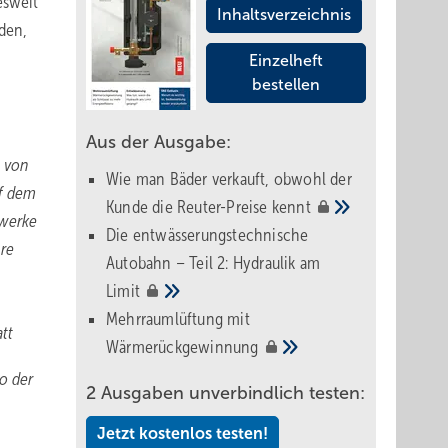
esweit
Inhaltsverzeichnis
den,
Einzelheft
bestellen
Aus der Ausgabe:
g von
Wie man Bäder verkauft, obwohl der
uf dem
Kunde die Reuter-Preise
kennt
ewerke
Die entwässerungstechnische
re
Autobahn – Teil 2: Hydraulik am
Limit
Mehrraumlüftung mit
tt
Wärmerückgewinnung
o der
2 Ausgaben unverbindlich testen:
Jetzt kostenlos testen!