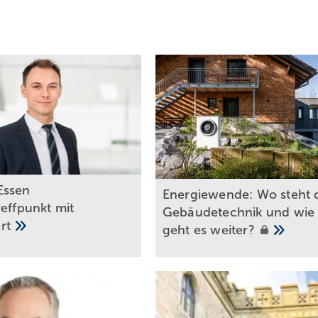
Essen
Energiewende: Wo s teht d
reffpunkt mit
Gebäudetechnik und wie
rt
geht es
weiter?