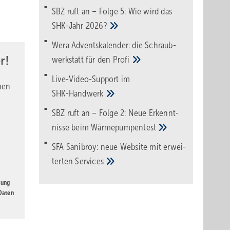
SBZ ruft an – Folge 5: Wie wird das
SHK-Jahr
2026?
Wera Adventskalender: die Schraub­
r!
werk­statt für den
Pro­fi
Live-Video-Support im
nen
SHK-Handwerk
SBZ ruft an – Folge 2: Neue Erkennt­
nisse beim
Wärme­pumpen­test
SFA Sanibroy: neue Web­site mit erwei­
terten
Services
gung
 Daten