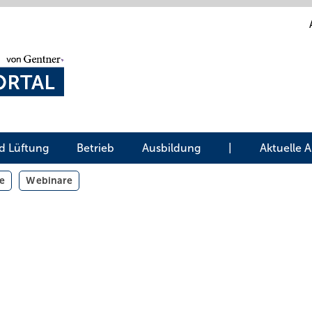
d Lüftung
Betrieb
Ausbildung
|
Aktuelle 
e
Webinare