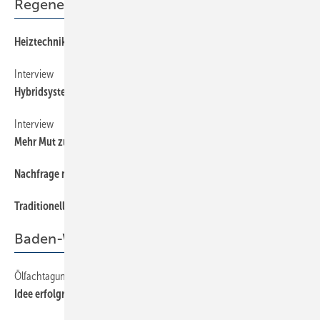
Regenerative Energien
Heiztechnik sinnvoll kombinieren
18
Interview
24
Hybridsysteme werden in fünf Jahren akzeptiert sein
Interview
32
Mehr Mut zur knappen Dimensionierung
Nachfrage nach Pellet-Brennwert zieht an
36
Traditionelle Estrichtrocknung gibt es nicht mehr
28
Baden-Württemberg
Ölfachtagung
46
Idee erfolgreich wiederbelebt