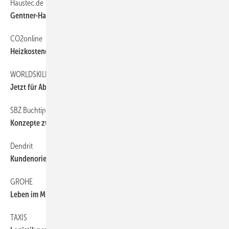
Haustec.de
6
Gentner-Haustechnikportal online
CO2online
6
Heizkostenentwicklung
WORLDSKILLS 2017
42
Jetzt für Abu Dhabi bewerben
SBZ Buchtipp
6
Konzepte zwischen Standard und Luxus
Dendrit
68
Kundenorientierte Anpassungen
GROHE
6
Leben im Minimal-Raum
TAXIS
6