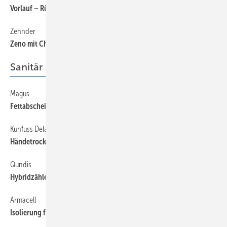
Vorlauf – Rücklauf – Wiegeschritt
Zehnder
58
Zeno mit Chrom-Oberfläche
Sanitär
Magus
54
Fettabscheider aus einem Stück
Kuhfuss Delabie
54
Händetrockner mit pulsierendem Luftstrom
Qundis
54
Hybridzähler mit Leckageerkennung
Armacell
54
Isolierung für Regen- und Abwasserleitungen