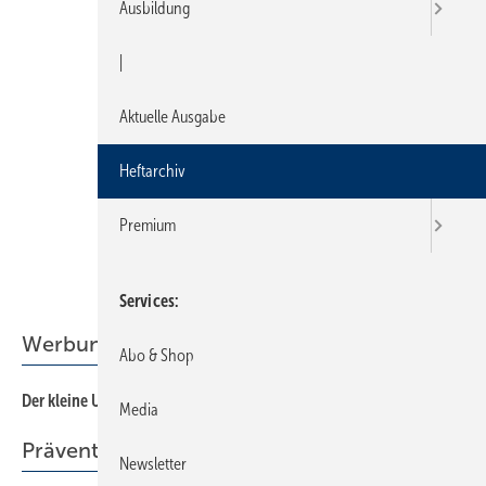
Ausbildung
|
Aktuelle Ausgabe
Heftarchiv
Premium
Services
Werbung
Abo & Shop
Der kleine Unterschied
72
Media
Prävention
Newsletter