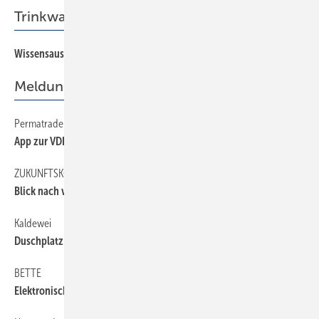
Trinkwasserforum
Wissensaustausch mit Experten
14
Meldungen
Permatrade
68
App zur VDI2035
ZUKUNFTSKONGRESS
6
Blick nach vorne
Kaldewei
68
Duschplatz online planen
BETTE
6
Elektronischer Überlaufschutz im Film