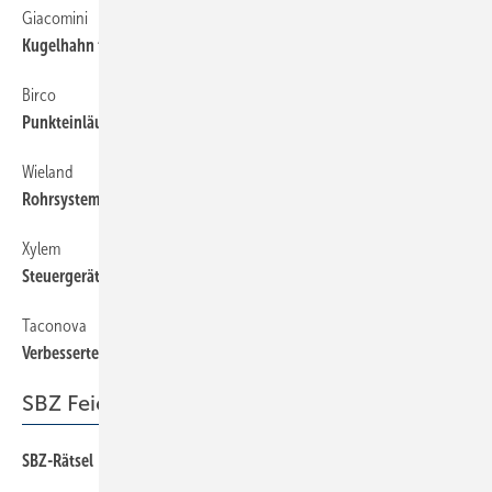
Giacomini
54
Kugelhahn für Verbundrohrsysteme
Birco
54
Punkteinläufe für den Außenbereich
Wieland
54
Rohrsystem mit neuen Abmessungen
Xylem
54
Steuergerät für Pumpen
Taconova
54
Verbessertes Regelkonzept
SBZ Feierabend
SBZ-Rätsel
82