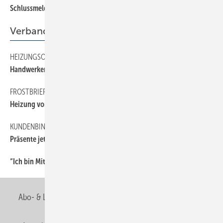
Schlussmeldung
82
Verband
HEIZUNGSOPTIMIERUNG
41
Handwerker-App verfügbar
FROSTBRIEF
41
Heizung vorzeitig in Betrieb nehmen?
KUNDENBINDUNG
41
Präsente jetzt bestellen
“Ich bin Mitglied der Berufsorganisation, weil …
40
Abo- & Leserservice
AGB
Alle Inhalte chronologisch