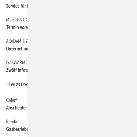
Service für Fachpartner
MOSTRA CONVEGNO EXPOCOMFORT
6
Termin vorverlegt
AKADeMIE ZUKUNFT HANDWERK
6
Unternehmertage in Berlin
GASWÄRMEPUMPE
42
Zwölf Infotage erreichten 650 Teilnehmer
Heizung
Caleffi
58
Abscheider mit Isolierung
Remko
58
Gasbetriebene Wand-Heizautomaten weiterentwickelt