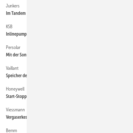
Junkers
58
Im Tandem Energie sparen
KSB
58
Inlinepumpen für die Gebäudetechnik
Persolar
58
Mit der Sonne gehen
Vaillant
58
Speicher denkt mit
Honeywell
58
Start-Stopp-Automatik für die Heizung
Viessmann
58
Vergaserkessel für die Wärmeerzeugung mit Scheitholz
Bemm
58