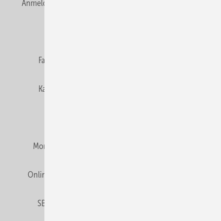
Anmelden
Anmeldung & Registrierung
Newsletter
Datenschutz
E-Paper
Editor's choice
Fachbeiträge
Gentner Verlag
Impressum
Karriere bei Gentner
Team
Mediaservice
Mitgliedschaften und Engagement
Montagezeiten Heizung
Montagezeiten Sanitär
Online Mediadaten
Privacy Manager
RSS-Feed
SBZ abonnieren
Veranstaltungen / Webinare