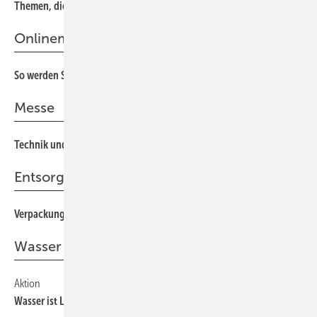
Themen, die alle angehen
46
Onlinemarketing
So werden Sie online von Endkunden gefunden
62
Messe
Technik und Design zum Anfassen
12
Entsorgungsstau
Verpackung wird zum Hindernis
43
Wasser ist Leben
Aktion
81
Wasser ist Leben