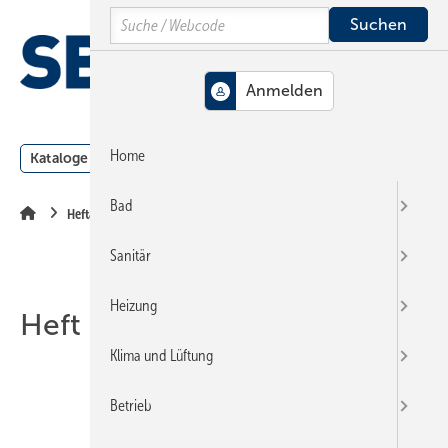
Springe
Springe
Springe
Search
auf
auf
auf
Hauptinhalt
Hauptmenü
SiteSearch
MENÜ
Home
Kataloge
Meldungen
Podcast
Produkte
Webin
Bad
Heftarchiv
Sanitär
Heizung
Heft 22-2016
Klima und Lüftung
Betrieb