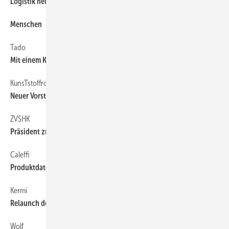
Logistik neu aufgestellt
Menschen
6
Tado
68
Mit einem Klick zur Diagnose
KunsTstoffrohrverband
6
Neuer Vorstand und Jahresbericht
ZVSHK
6
Präsident zurückgetreten
Caleffi
68
Produktdaten im VDI 3805-Format
Kermi
68
Relaunch des KermiQuickfinder
Wolf
68