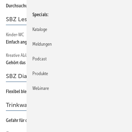
Durchsuchung? Doch nicht bei mir!
76
Specials
SBZ Leserforum
Kataloge
Kinder-WC
16
Einfach angepasst
Meldungen
Kreative Ablage
16
Podcast
Gehört das da rein?
Produkte
SBZ Dialog
Webinare
Flexibel bleiben
3
Trinkwasserschutz
Gefahr für die Wasserhygiene
48