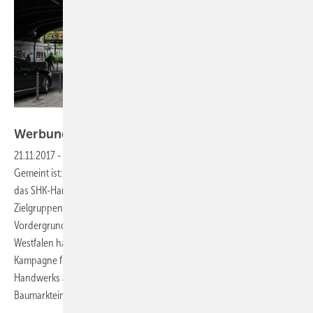
Fachverband SHK NRW
Werbung vom
Fachmann
21.11.2017
-
Standortmarketing
Klappern gehört zum Handwerk.
Gemeint ist: Vorzüge öffentlich präsentieren. In der Realität betreibt
das SHK-Handwerk selten ausgefeiltes Standort- oder
Zielgruppenmarketing. In der Regel steht die Qualität der Leistung im
Vordergrund, verbunden mit einer Weiterempfehlung. In Nordrhein-
Westfalen hat sich auf Initiative des Fachverbands SHK NRW eine
Kampagne formiert, die aktiv beim Verbraucher für die Vorzüge des
Handwerks an sich wirbt und die Nachteile eines Online- oder
Baumarkteinkaufs herausstellt.