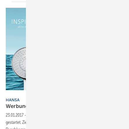
Hansa Armaturen GmbH
HANSA
Werbung für die
Dusche
23.01.2017
-
Hansa hat eine groß angelegte Werbekampagne
gestartet. Ziel ist, dass Endkunden sich von dem umfangreichen