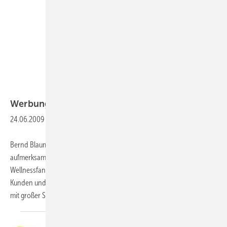
Werbung
24.06.2009
-
Bernd Blaumann und seine tausend Kollegen sind ein
aufmerksamkeitsstarkes Kundengeschenk für Häuslebauer,
Wellnessfans etc. oder eine pfiffige Beilage im Mailing – wer seine
Kunden und Geschäftspartner mit einer Badeente überrascht, zaubert
mit großer Sicherheit ein Lächeln auf das Gesicht
der...