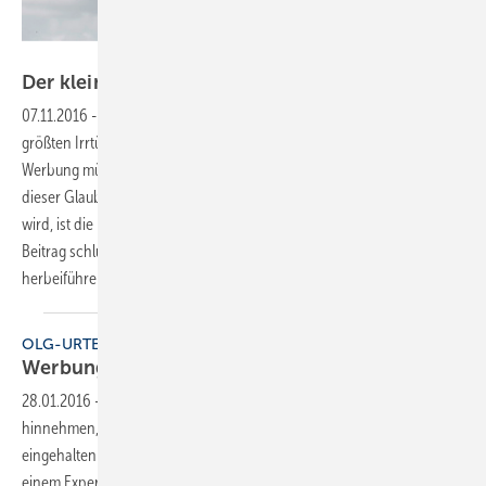
wildpixel / Thinkstock
Der kleine
Unterschied
07.11.2016
-
SHK-Handwerker müssen anders werben
Einer der
größten Irrtümer von Marketing- und Werbe-Laien ist der Glaube,
Werbung müsse Produkte und Leistungen (sofort) verkaufen. Weil
dieser Glaube auch noch in Seminaren und in der Literatur unterstützt
wird, ist die Enttäuschung groß, wenn der Erfolg nicht eintritt. Der
Beitrag schlüsselt auf, welche Maßnahmen welchen Erfolg
herbeiführen.
Hans-Jürgen
Borchardt
OLG-URTEIL
Werbung muss halten, was sie
verspricht
28.01.2016
-
Bauherren müssen bei Sanierungsarbeiten nicht
hinnehmen, dass Werbeaussagen des Unternehmens nicht
eingehalten werden. Darauf weist der Bauherren-Schutzbund mit
einem Expertentipp (BSB)
hin.