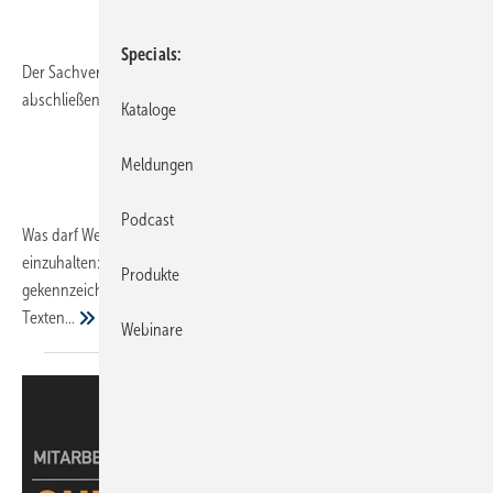
Specials
Der Sachverhalt ist zu komplex, um ihn mittels eines Brandversuchs
abschließend beurteilen zu können.
Kataloge
Meldungen
Podcast
Was darf Werbung? Zunächst ist klar, diese Faustregeln sind
einzuhalten: Werbung muss wahr sein, sie muss als solche klar
Produkte
gekennzeichnet werden, sie muss erkennbar von redaktionellen
Texten...
Webinare