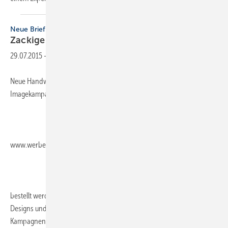
Neue Briefmarke
Zackige
Werbung
29.07.2015
-
Neue Handwerksbriefmarken im Design der bekannten
Imagekampagne können im Werbeartikelshop über
www.werbemittel.handwerk.de
bestellt werden. Kombinierbar sind jetzt drei unterschiedliche Motive,
Designs und Portostufen (0,62/0,85/1,45 €). Als Motive stehen das
Kampagnenlogo...