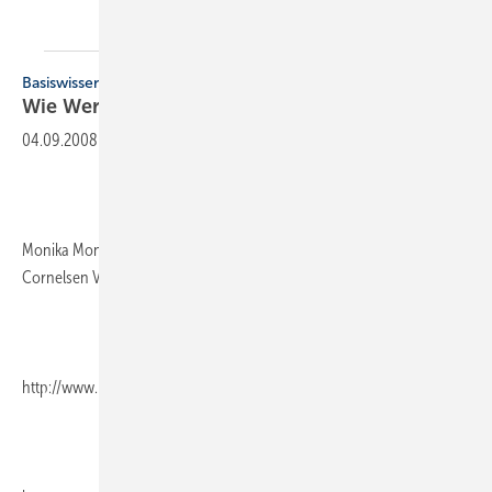
Basiswissen
Wie Werbung
funktioniert
04.09.2008
-
Monika Monzel, 126 Seiten, 2008, ISBN 978-3-589-21931-5,
Cornelsen Verlag Scriptor, Berlin,
http://www.berufs