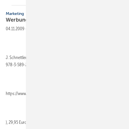
Marketing
Werbung
planen
04.11.2009
-
J. Schnettler, Josef / G. Wendt, 526 Seiten, 3., bearb. Aufl. 2009, ISBN
978-3-589-23727-2, Cornelsen Scriptor (
https://www.cornelsen.de/berufliche-bildung
), 29,95 Euro