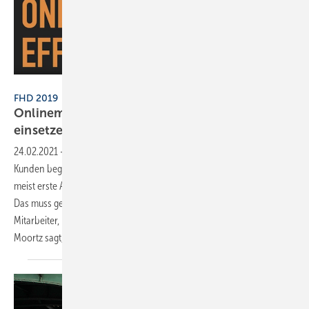
SBZ
FHD 2019
Onlinemarketing im Handwerk effektiv
einsetzen
24.02.2021
-
Online eine Marke werden, neue Mitarbeiter finden und
Kunden begeistern: Der Onlineauftritt eines Handwerksbetriebs ist
meist erste Anlaufstelle für potenzielle Neukunden und Mitarbeiter.
Das muss gelingen: Kunden zu finden, für die man gerne arbeitet, und
Mitarbeiter, mit denen man gerne arbeitet. SHK-Coach Thorsten
Moortz sagt,
wie!