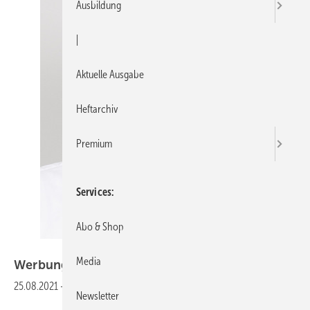
Ausbildung
|
Aktuelle Ausgabe
Heftarchiv
Premium
Services
Abo & Shop
Bild: SBZ
Media
Werbung mit der
Brechstange
25.08.2021
-
Newsletter