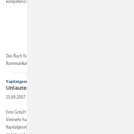
kompetenz.de, 6,95 Euro
Das Buch führt den Leser nicht nur in die Geheimnisse der werblichen
Kommunikation ein. Es zeigt auch, wie sich
die...
Kapitalgesellschaft
Unlautere Werbung mit
EU-GmbH
15.09.2007
-
Eine GmbH nach einheitlichem europäischen Recht gibt es nicht.
Vielmehr haben die Länder der EU unterschiedlich geformte
Kapitalgesellschaften. Deshalb ist es irreführend für eine „EU-GmbH“