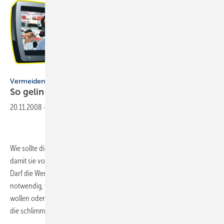
Media Markt
Vermeiden Sie grobe Fehler
So gelingt Ihre
Werbung
20.11.2008
-
Wie sollte die Werbung eines SHK-Handwerksbetriebs aussehen,
damit sie von den Kunden und Interessenten wahrgenommen wird?
Darf die Werbung frech und auffällig sein? Ist Werbung auch dann
notwendig, wenn das SHK-Geschäft gut läuft? Egal, ob Sie erst werben
wollen oder es bereits tun: Die folgenden Tipps helfen Ihnen dabei,
die schlimmsten Fehler zu
vermeiden.