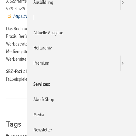
J. Schnettler, Josef / G. Wendt, 526 Seiten, 3., bearb. Aufl. 2009, ISBN
Ausbildung
978-3-589-23727-2, Cornelsen Scriptor (
https://www.cornelsen.de/berufliche-bildung
), 29,95 Euro
|
Das Buch behandelt umfassend den Bereich Werbung in Theorie und
Aktuelle Ausgabe
Praxis. Berücksichtigt werden alle relevanten Themen wie
Werbestrategie, Begriffe und Kennziffern der Mediaplanung,
Heftarchiv
Mediengattungen, Durchführung der Mediaplanung, Kreation von
Werbemitteln, rechtliche Grundlagen der Werbung etc.
Premium
SBZ-Fazit:
Kompetentes Standardwerk zur Werbung mit vielen
Fallbeispielen.
Services
Abo & Shop
Teilen
Link kopieren
Media
Tags
Newsletter