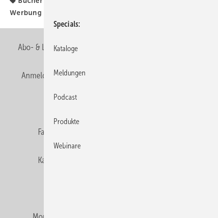
Bücher & Medien
Bücher + Medien
Plane
Werbung
Specials
Abo- & Leserservice
AGB
Alle Inhalte chronologisch
Kataloge
Meldungen
Anmelden
Anmeldung & Registrierung
Newsletter
Podcast
Datenschutz
E-Paper
Editor's choice
Produkte
Fachbeiträge
Gentner Verlag
Impressum
Webinare
Karriere bei Gentner
Team
Mediaservice
Mitgliedschaften und Engagement
Montagezeiten Heizung
Montagezeiten Sanitär