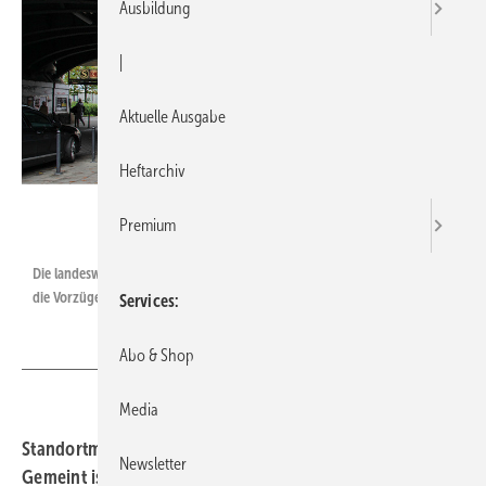
Ausbildung
|
Aktuelle Ausgabe
Heftarchiv
Fachverband SHK NRW
Premium
Die landesweite Plakatkampagne verfolgt ein großes Ziel: Gemeinsam für
die Vorzüge des Fachhandwerks zu werben.
Services
Abo & Shop
Media
Standortmarketing
Klappern gehört zum Handwerk.
Newsletter
Gemeint ist: Vorzüge öffentlich präsentieren. In der