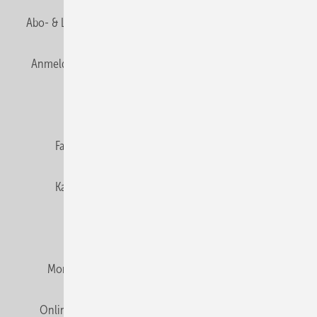
Abo- & Leserservice
AGB
Alle Inhalte chronologisch
Anmelden
Anmeldung & Registrierung
Newsletter
Datenschutz
E-Paper
Editor's choice
Fachbeiträge
Gentner Verlag
Impressum
Karriere bei Gentner
Team
Mediaservice
Mitgliedschaften und Engagement
Montagezeiten Heizung
Montagezeiten Sanitär
Online Mediadaten
Privacy Manager
RSS-Feed