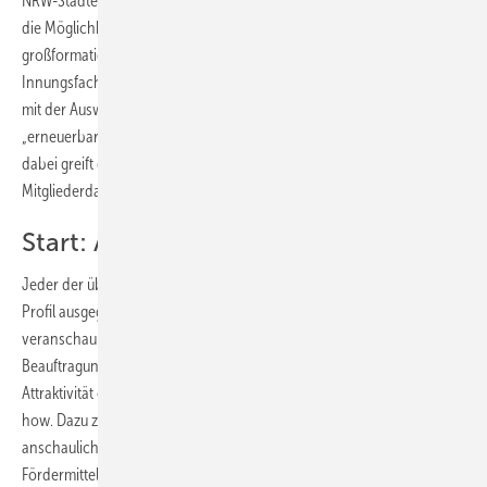
NRW-Städtenamen automatisch erkannt werden. Verbraucher haben
die Möglichkeit, per Postleitzahlensuche und komfortabler,
großformatiger Google-Maps-Darstellung regional ansässige
Innungsfachbetriebe ausfindig zu machen. Das Suchergebnis kann
mit der Auswahl von Schlagworten wie beispielsweise „Bad“,
„erneuerbare Energien“ oder „Fachbetrieb Heizöl“ feinjustiert werden;
dabei greift das System auf die tagesaktuell gepflegte
Mitgliederdatenbank des Fachverbandes SHK NRW zurück.
Start: Außenwerbeaktion in Köln
Jeder der über 6000 angeschlossenen Betriebe wird hier mit seinem
Profil ausgegeben und gefunden. Die Rubrik „10 gute Gründe“
veranschaulicht dem Kunden, welches Vorteilspaket er bei der
Beauftragung eines SHK-Innungsfachbetriebs erhält. Zusätzliche
Attraktivität erhält die Website durch umfassendes Experten-Know-
how. Dazu zählen Artikel, Videos und andere Inhalte, die Endkunden
anschaulich zu den Themenwelten Bad, Wasser, Wärme, Raumklima,
Fördermittel, Installation und Service informieren.