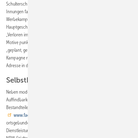
Schulterschluss mit unseren 59 nordrhein-westfälischen SHK-
Innungen fahren wir nun erstmals eine Verbraucher-
Werbekampagne“, erklärt Alfred Jansenberger, stellvertretender
Hauptgeschäftsführer des Fachverbandes SHK NRW, die Entwicklung.
„Verloren im Internet?“ oder „Erfolglos im Baumarkt?“: Die auffälligen
Motive punkten mit direkten Fragen und der stimmigen Antwort:
„geplant, gekauft und installiert vom Innungsfachbetrieb“. Die
Kampagne rückt damit das SHK-Handwerk als beste Rundum-Service-
Adresse in den Fokus der Verbraucher.
Selbstbewusst, regional, digital
Neben modernem Design sind auch Regionalisierung und
Auffindbarkeit aller Innungsfachbetriebe im Internet wichtige
Bestandteile des Konzepts. Die Kampagnenwebsite
www.fachbetrieb-shk.de
ist ab sofort Ankerpunkt für die meist
ortsgebundene Suche von Verbrauchern nach SHK-Themen und
Dienstleistungen in Nordrhein-Westfalen. Sie ist so konzipiert, dass