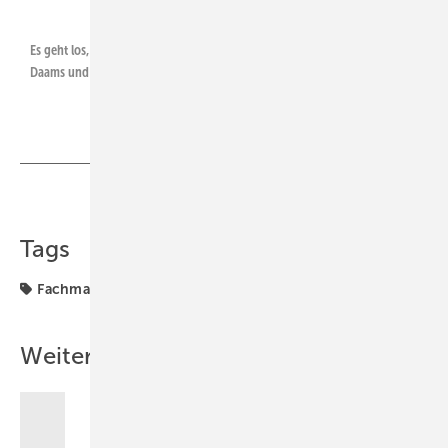
Es geht los, zufriedene Gesichter in Köln (v. r.): Jörg Wermes, Natascha
Daams und Herbert Schumacher.
Teilen
Link kopieren
Tags
Fachmann
Werbung
Weitere Inhalte