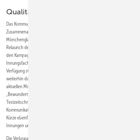
Qualität à la SHK-Expert
Das Kommunikationskonzept wurde vom Fachverband SHK NRW in
Zusammenarbeit mit der Kreativagentur „Zeichensaele“ aus
Mönchengladbach entworfen. Es umfasst unter anderem auch den
Relaunch des offiziellen NRW-Fachbetriebslogos, das ebenfalls auf
den Kampagnenmotiven zu sehen ist und allen angeschlossenen
Innungsfachbetrieben für die betriebliche Imagewerbung zur
Verfügung steht. Das neue „Erkennungszeichen“ beinhaltet auch
weiterhin das Eckring-Logo des Zentralverbandes SHK. Neben den
aktuellen Motiven „Internet“ und „Baumarkt“ gehören auch die Motive
„Bewundert in der Badausstellung“ und „Gelesen in der
Testzeitschrift“ zum Repertoire 2017/2018. Das
Kommunikationskonzept ist auf mehrere Jahre ausgelegt und sieht in
Kürze ebenfalls verschiedenste kostenlose Marketingmaterialien für
Innungen und Fachbetriebe zur Endkundenwerbung vor.
Die Verbraucherkampagne ist zugleich Auftakt und Begleitung für