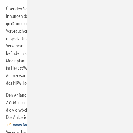
Über den Sommer hinweg waren die nordrhein-westfälischen SHK-
Innungen dazu aufgerufen, über eine regionale Beteiligung an der
groß angelegten Außenwerbeaktion zum Start der
Verbraucherkampagne zu beraten und zu entscheiden. „Das Interesse
ist groß. Bis zum heutigen Tag haben bereits elf Innungen Plakat- und
Verkehrsmittelwerbung fest gebucht und weitere 27 Innungen
befinden sich derzeit im Abstimmungsprozess bzw. in der konkreten
Mediaplanung. Die beiden Motive der Verbraucherkampagne werden
im Herbst/Winter 2017 in vielen Straßen Nordrhein-Westfalens für
Aufmerksamkeit sorgen“, bestätigt Natascha Daams, Pressesprecherin
des NRW-Fachverbandes.
Den Anfang macht die Innung Sanitär Heizung Klima Köln. Sie vertritt
235 Mitgliedsbetriebe und mehr als 3000 Beschäftigte. Hier startete
die vierwöchige Plakat- und Verkehrsmittelwerbung am 10. Oktober.
Der Anker ist die regionalisierte Variante des Kampagnenportals:
www.fachbetrieb-shk.de/köln
. „Vorrangig haben wir uns
Verkehrsknotenpunkte und Zufahrtsstraßen zu hiesigen Baumärkten