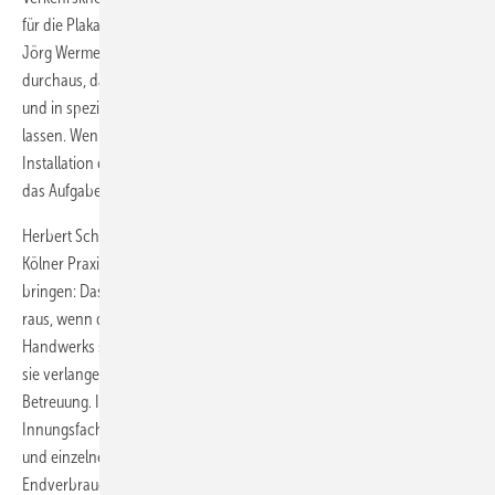
für die Plakatierung im gesamten Stadtgebiet ausgesucht, erläutert
Jörg Wermes, Geschäftsführer der Kölner Innung. „Wir begrüßen es
durchaus, dass sich die Verbraucher im Internet, in Fachzeitschriften
und in speziellen Ausstellungen vorinformieren und inspirieren
lassen. Wenn es dann aber an die konkrete Planung, Beschaffung und
Installation eines Bades, einer Heizungs- oder Lüftungsanlage geht, ist
das Aufgabe des Fachbetriebs“, sagt Wermes.
Herbert Schumacher, Obermeister der SHK-Innung, fügt aus der
Kölner Praxis an: „Man kann es auch ganz einfach auf einen Nenner
bringen: Das Internet baut keine Bäder und der Baumarkt kommt nicht
raus, wenn die Heizung streikt. Die Produkte und Leistungen des SHK-
Handwerks sind darüber hinaus erklärungs- und beratungsbedürftig;
sie verlangen eine fachmännische Installation mit anschließender
Betreuung. In diesem Gesamtpaket liegt die Kernkompetenz unserer
Innungsfachbetriebe. Versuche, dieses Paket auseinanderzureißen
und einzelne Teile herauszupicken, gehen im Regelfall zulasten des
Endverbrauchers.“