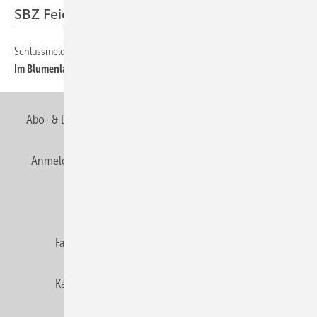
SBZ Feierabend
Schlussmeldung
64
Im Blumenladen...
Abo- & Leserservice
AGB
Alle Inhalte chronologisch
Anmelden
Anmeldung & Registrierung
Newsletter
Datenschutz
E-Paper
Editor's choice
Fachbeiträge
Gentner Verlag
Impressum
Karriere bei Gentner
Team
Mediaservice