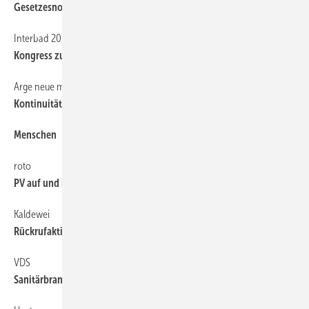
Gesetzesnovelle ­passiert Bundesrat
Interbad 2010
6
Kongress zu Schwimmbad, Sauna & Spa
Arge neue medien
6
Kontinuität ohne ­Stillstand
Menschen
6
roto
6
PV auf und im Dach steuerlich gleich
Kaldewei
6
Rückrufaktion für ­Wannengriffe
VDS
6
Sanitärbranche hat die Krise gut gemeistert