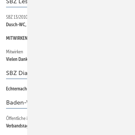
SBZ Leserforum
SBZ 13/2010
12
Dusch-WC, die Zeit ist reif!
MITWIRKEN
12
Mitwirken
12
Vielen Dank für ­Ihre Leserbriefe
SBZ Dialog
Echternacher Springprozession
3
Baden-Württemberg
Öffentliche Mitgliederversammlung und Fachtagung
32
Verbandstag in Esslingen