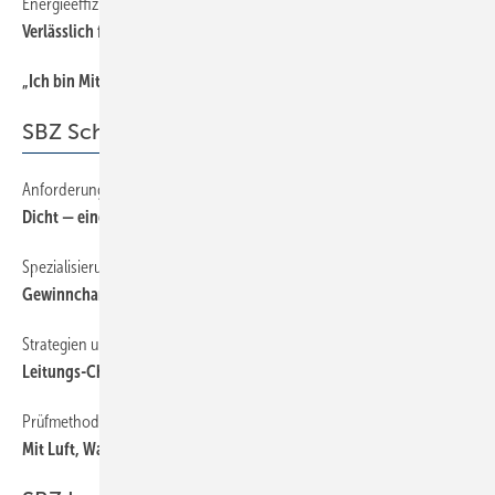
Energieeffizienzfonds
26
Verlässlich fördern auf lange Sicht
„Ich bin Mitglied der Berufsorganisation, weil...
26
SBZ Schwerpunkt
Anforderungen bei der Grundleitungskontrolle
14
Dicht — eine legitime Pflicht
Spezialisierung zahlt sich aus
22
Gewinnchance Grundleitungs-Kontrolle
Strategien und Wege der Potenzialerfassung
22
Leitungs-Check als Marktchance
Prüfmethoden für die Grundleitungskontrolle
18
Mit Luft, Wasser oder Auge