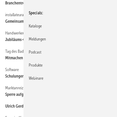
Branchentreff am Chiemsee
Specials
installateurausschüsse
26
Gemeinsame Ziele verfolgen
Kataloge
Handwerkermarken
26
Meldungen
Jubiläums-Gewinnspiel
Tag des Bades
26
Podcast
Mitmachen lohnt sich
Produkte
Software
26
Schulungen zu ZV-Plan
Webinare
Marktanreizprogramm
26
Sperre aufgehoben
Ulrich Gerding gestorben
26