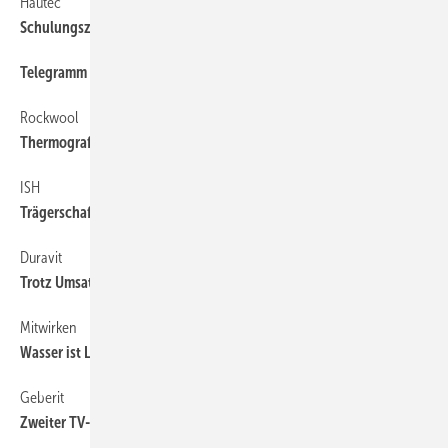
Hautec
6
Schulungszentrum für Wärmepumpen
Telegramm
6
Rockwool
6
Thermografie-Aufnahmen selber machen
ISH
6
Trägerschaft erweitert
Duravit
6
Trotz Umsatzrückgang ­investiert
Mitwirken
64
Wasser ist Leben
Geberit
6
Zweiter TV-Spot mit Babs Becker