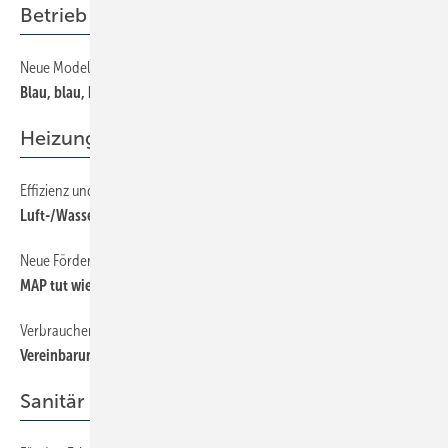
Betrieb + Organisation
Neue Modelle, modische Schnitte
58
Blau, blau, blau... oder?
Heizung
Effizienz und Versorgungssicherheit
54
Luft-/Wasser-Wärmepumpen im Gebäudebestand
Neue Förderichtlinien
48
MAP tut wieder — aber abgespeckt
Verbraucherzentralen wollen Garantien
51
Vereinbarungen zur JAZ sollen Marktchancen verbessern
Sanitär