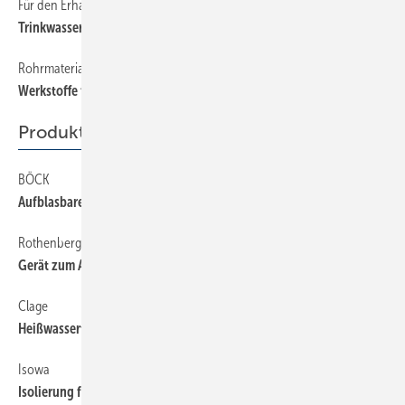
Für den Erhalt der Trinkwassergüte
38
Trinkwassersysteme im Überblick
Rohrmaterialien im Vergleich
36
Werkstoffe für Trinkwasserleitungen
Produkte
BÖCK
46
Aufblasbarer Staubschutz
Rothenberger
46
Gerät zum Absaugen von Kältemittel
Clage
46
Heißwassertechnik für die Küchenspüle
Isowa
46
Isolierung für Hauswasserzähler