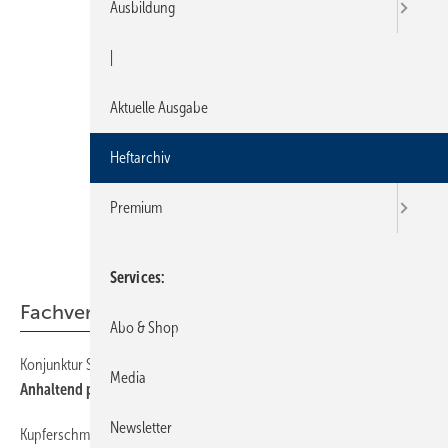
Ausbildung
|
Aktuelle Ausgabe
Heftarchiv
Premium
Services
Fachverbände
Abo & Shop
Konjunktur Sommer 2010
26
Media
Anhaltend positive Einschätzung
Newsletter
Kupferschmiedetag
26