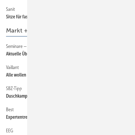
Sanit
46
Sitze für fast alle Fälle
Markt + Trends
Seminare — Schulungen — Termine
6
Aktuelle Übersicht auf sbz-online.de
Vaillant
6
Alle wollen die Solar-App
SBZ-Tipp
6
Duschkampagne im Internet
Best
6
Expertentreff ­Kühlheizen
EEG
6