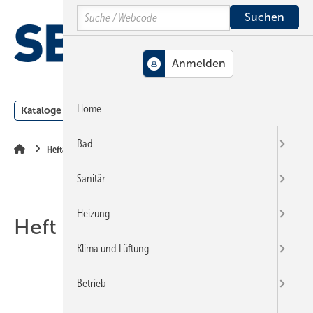
Springe
Springe
Springe
Search
auf
auf
auf
Hauptinhalt
Hauptmenü
SiteSearch
MENÜ
Home
Kataloge
Meldungen
Podcast
Produkte
Webin
Bad
Heftarchiv
Sanitär
Heizung
Heft 14/15-2010
Klima und Lüftung
Betrieb