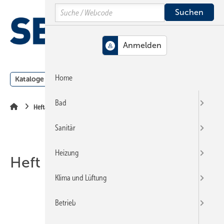
Springe
Springe
Springe
Search
auf
auf
auf
Hauptinhalt
Hauptmenü
SiteSearch
MENÜ
Home
Kataloge
Meldungen
Podcast
Produkte
Webin
Bad
Heftarchiv
Sanitär
Heizung
Heft 13-2010
Klima und Lüftung
Betrieb