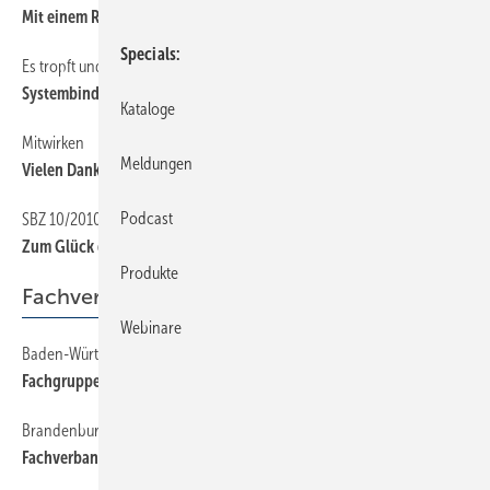
Mit einem Rohr kann das ja jeder...!
Specials
Es tropft und tropft und ...
14
Systembindung aufgehoben
Kataloge
Mitwirken
14
Meldungen
Vielen Dank für ­ Ihre Leserbriefe
Podcast
SBZ 10/2010
14
Zum Glück gibts den Schornsteinfeger
Produkte
Fachverbände
Webinare
Baden-Württemberg
36
Fachgruppe Installation und Heizungsbau
Brandenburg
36
Fachverband feierte 20-jähriges Jubiläum