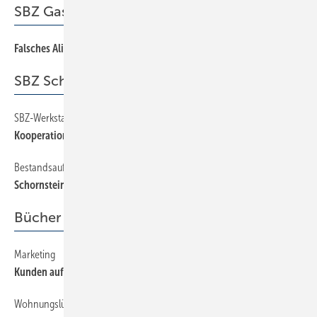
SBZ Gastkommentar
Falsches Alibi und richtige Alternativen
3
SBZ Schwerpunkt
SBZ-Werkstattgespräch mit dem Schornsteinfegerhandwerk
18
Kooperation statt Konfrontation
Bestandsaufnahme
28
Schornsteinfeger — Handwerk im Wandel
Bücher + Medien
Marketing
54
Kunden auf der Flucht?
Wohnungslüftung
54