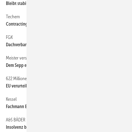
Bleibt stabil
Techem
6
Contracting bringt Umsatz
FGK
6
Dachverband für Haustechnik gegründet
Meister versus Meister
16
Dem Sepp einen reingehauen
622 Millionen Euro Strafe wegen Teilnahme an Preiskartell
10
EU verurteilt Sanitärindustrie wegen Preisabsprachen
Kessel
6
Fachmann ­Entwässerungstechnik
A&S BÄDER
6
Insolvenz beantragt