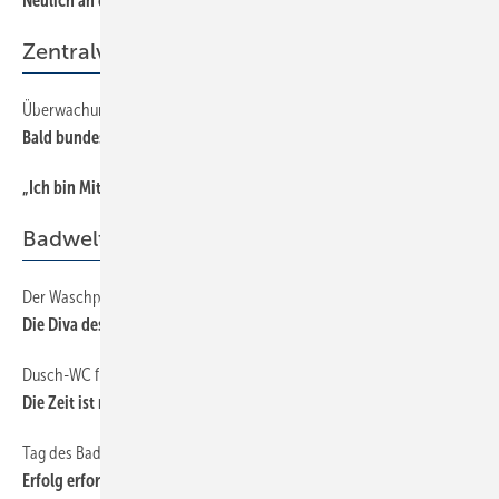
Neulich an der Himmelspforte
Zentralverband
Überwachungsgemeinschaft
32
Bald bundesweit Fachbetriebspflicht
„Ich bin Mitglied der Berufsorganisation, weil...
32
Badwelt
Der Waschplatz im Mittelpunkt
38
Die Diva des Bades
Dusch-WC für Jedermann
52
Die Zeit ist reif!
Tag des Bades am 18. September
46
Erfolg erfordert Einsatz