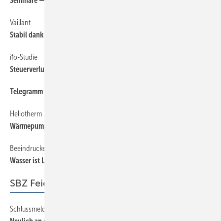
Seminare — Schulungen — Termine
6
Vaillant
6
Stabil dank ­Regenerativer
ifo-Studie
6
Steuerverluste durch Förderstopp
Telegramm
6
Heliotherm
6
Wärmepumpen­kongress
Beeindruckende Posterkunst
70
Wasser ist Leben!
SBZ Feierabend
Schlussmeldung
74