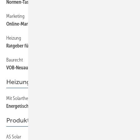
Normen-Taschenbuch Wohungslüftung
Marketing
54
Online-Marketing-Attacke
Heizung
54
Ratgeber für wasserführende Öfen
Baurecht
54
VOB-Neuauflage seit Mai im Handel
Heizung
Mit Solarthermie werden Liegenschaften wieder konkurrenzfähig
56
Energetische Fitnesskur für alte Gemäuer
Produkte
AS Solar
62