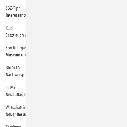
SBZ-Tipp
6
Interessantes Forum für Badprofis
Kludi
6
Jetzt auch als App
Eon Ruhrgas
6
Museum rund ums Gas
BImSchV
6
Nachweispflicht ­ endet 2012
SHKG
6
Neuauflage im ­Oktober 2011
Wirtschaftliche Erwartungen für PV und Solarthermie divergieren
60
Neuer Besucherrekord auf der Intersolar Europe