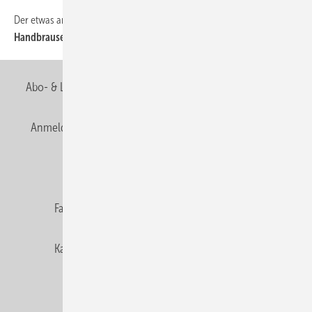
Der etwas andere Badwettbewerb
48
Handbrause mit Strickstrumpf
Abo- & Leserservice
AGB
Alle Inhalte chronologisch
Anmelden
Anmeldung & Registrierung
Newsletter
Datenschutz
E-Paper
Editor's choice
Fachbeiträge
Gentner Verlag
Impressum
Karriere bei Gentner
Team
Mediaservice
Mitgliedschaften und Engagement