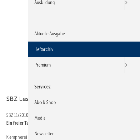
Ausbildung
|
Aktuelle Ausgabe
Heftarchiv
Premium
Services
SBZ Leserforum
Abo & Shop
SBZ 11/2010
14
Media
Ein freier Tag — aus dem Leben einer Meisterfrau
Newsletter
Klempnerei
14