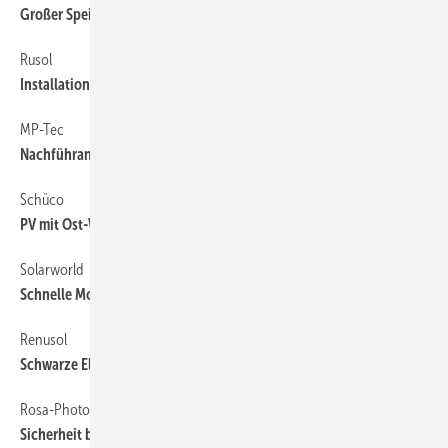
Großer Speicher für kleine Kellertüren
Rusol
62
Installation ohne Schrauben
MP-Tec
62
Nachführanlage optimiert Erträge
Schüco
62
PV mit Ost-West-Ausrichtung
Solarworld
62
Schnelle Montage auf Schrägdächern
Renusol
62
Schwarze Eleganz für das Dach
Rosa-Photovoltaik
62
Sicherheit bei Feuer und Sturmschaden