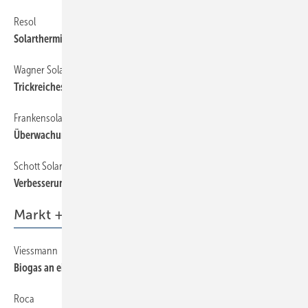
Resol
62
Solarthermieregler mit Zusatzfunktionen
Wagner Solar
62
Trickreiches System zur Aufständerung
Frankensolar
62
Überwachung als Zusatzservice
Schott Solar
62
Verbesserung der Leistungsgarantie
Markt + Trends
Viessmann
6
Biogas an einem Standort
Roca
6