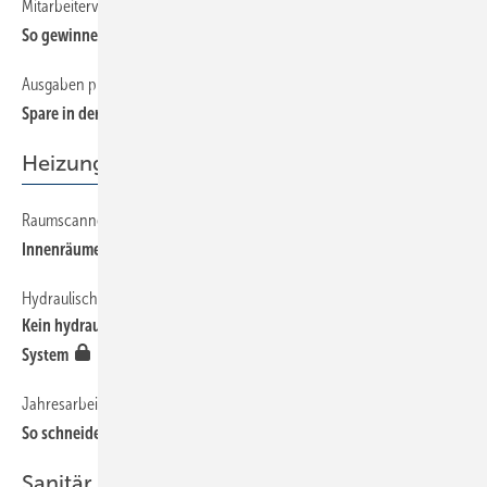
Mitarbeiterveranstaltungen für die Personalgewinnung nutzen
So gewinnen Handwerksbetriebe qualifizierte Bewerber
Ausgaben prüfen und kritisch hinterfragen
Spare in der Zeit, dann hast du in der Not
Heizung
Raumscanner One-Shot
Innenräume mit einem Klick digitalisieren
Hydraulischer Abgleich heute – SBZ-Serie, Teil 2
Kein hydraulischer Abgleich ohne Verständnis für das ganze
System
Jahresarbeitszahlen in der Praxis
So schneidet die Wärmepumpe im Realitäts-Check ab
Sanitär