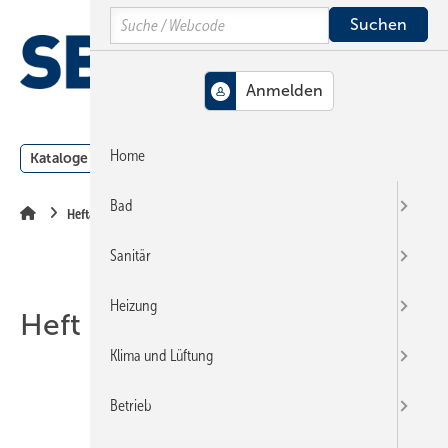
Springe
Springe
Springe
Search
auf
auf
auf
Hauptinhalt
Hauptmenü
SiteSearch
MENÜ
Home
Kataloge
Meldungen
Podcast
Produkte
Webin
Bad
Heftarchiv
Sanitär
Heizung
Heft 11-2022
Klima und Lüftung
Betrieb