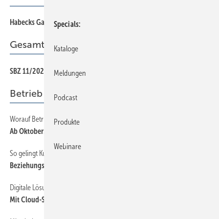
Habecks Gas -Sparpflichten sind nicht durchdacht!
Specials
Gesamt-PDF der Ausgabe
Kataloge
SBZ 11/2022 als PDF
Meldungen
Betrieb + Organisation
Podcast
Worauf Betriebe beim höheren Mindestlohn achten müssen
Produkte
Ab Oktober: 12 Euro pro Stunde
Webinare
So gelingt Kundenpflege digital im Handwerk
Beziehungsstatus: unkompliziert!
Digitale Lösungen bewerten, ohne IT-Spezialist zu sein
Mit Cloud-Services sind Daten überall verfügbar