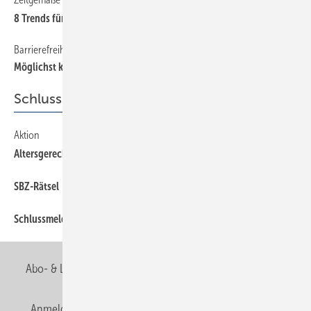
8 Trends fürs Badezimmer
Barrierefreiheit in der Badgestaltung
Mögli chst komfortabel auf 5 m²
Schlussseiten
Aktion
Altersgerechtes Wohnen
SBZ-Rätsel
Schlussmeldung
Abo- & Leserservice
AGB
Alle Inhalte chronologisch
Anmelden
Anmeldung & Registrierung
Newsletter