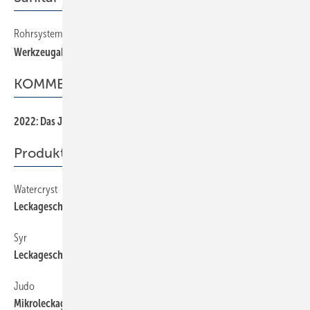
Rohrsystem mit axialer Presstechnik
Werkzeugabhängige Verarbeitungsfehler vermeiden
KOMMENTAR
2022: Das Jahr der Veränderung
Produkte
Watercryst
Leckageschutz als Einzelmodul
Syr
Leckageschutz mit Filter­flansch
Judo
Mikroleckageschutzsystem