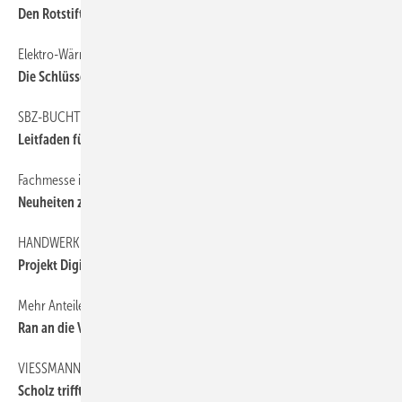
Den Rotstift angesetzt
Elektro-Wärmepumpen statt Öl- und Gasheizungen
Die Schlüsseltechnologie der ­Wärmewende
SBZ-BUCHTIPP
Leitfaden für Wärmepumpenanlagen
Fachmesse im September besetzt alle brandaktuellen SHK-Themen
Neuheiten zum Anfassen und echte Begegnungen: SHK Essen 2022
HANDWERK DIGITAL
Projekt Digi-Werk abgeschlossen
Mehr Anteile für erneuerbare Energieträger
Ran an die V erordnung!
VIESSMANN
Scholz trifft bei Viessmann das Fachhandwerk