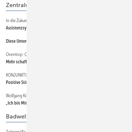
Zentralverband
In die Zukunft mit Datenbrille und Exoskelett
Assistenzsysteme mit Hand und Fuß
Diese Unternehmen stehen für Qualität im SHK-Handwerk:
Oventrop: Gemeinsam regeln wir das
Mehr scha ffen im Hand werk?
KONJUNKTUR SOMMER
Positive Stimmung und Skepsis
Wolfgang König
„Ich bin Mitglied der Berufsorganisation, weil …
Badwelt
Zeitgemäße Badgestaltung