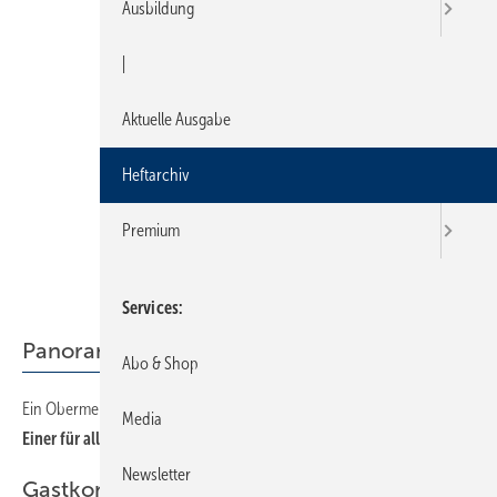
Ausbildung
|
Aktuelle Ausgabe
Heftarchiv
Premium
Services
Panorama
Abo & Shop
Ein Obermeistermodell mit drei handelnden Personen
Media
Einer für all e, all e für eine Innung
Newsletter
Gastkommentar