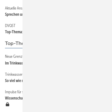
Aktuelle Ansprache im Angebotswesen
Sprechen und verkaufen Sie schon Unabhängigkeit?
DVQST
Top-Thema:Trinkwasserhygiene!
Top-Thema
Neue Grenzwerte für Blei
Im Trinkwasser unerwünscht
Trinkwassergüte in der Hausinstallation erhalten – SBZ-Serie, Teil 2
So viel wie nötig, so wenig wie möglich
Impulse für sicheren Betrieb von Trinkwasser-Installationen
Wissenschaftler liefern genaue Zahlen zum Legionellenwachstum