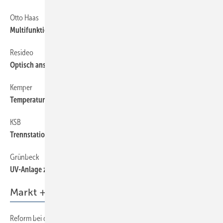
Otto Haas
Multifunktionaler freier Auslauf
Resideo
Optisch ansprechende Hauswassereinführung
Kemper
Temperaturhaltung in Kaltwasser-Installationen
KSB
Trennstation für Trinkwasser
Grünbeck
UV-Anlage zur Trinkwasserdesinfektion
Markt + Trends
Reform bei der BEG-Förderung