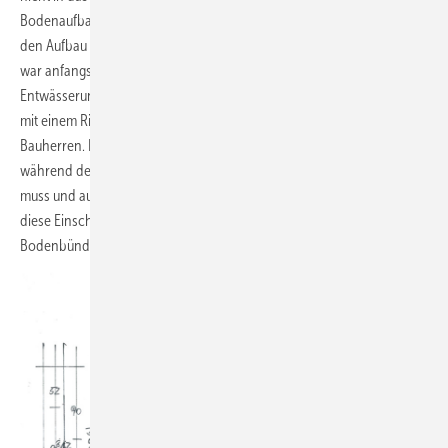
Bodenaufbau und der möglicherweise zu hoch liegende Ablauf aber
den Aufbau einer bodenbündigen Dusch­zone nicht ermöglichten,
war anfangs guter Rat teuer. Die Lösung bot letztlich ein flaches
Entwässerungsmodul mit Pumpeinheit. Die Variante in Kombination
mit einem Rinnenprofil traf zudem den optischen Anspruch der
Bauherren. Natürlich mussten wir im Vorfeld informieren, dass
während des Duschrituals ein leises Pumpgeräusch akzeptiert werden
muss und auch die Reinigung aufwendiger sein wird. Gerne wurden
diese Einschränkungen in Kauf genommen, damit die
Bodenbündigkeit realisiert werden konnte.