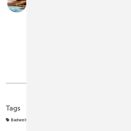
Die Innenarchitektin
Andrea Stark-Niehaus
ist seit
mehr als 25 Jahren im Bäderbau mit „Starkberaten“
tätig. Sie hält Vorträge zur Ausstattung von
Badezimmern, gibt Seminare zur Badplanung und -
gestaltung und ist Fachautorin.
info@starkberaten.de
www.starkberaten.de
Andrea Stark
Teilen
Link kopieren
Tags
Badwelt
Dusche
Wand