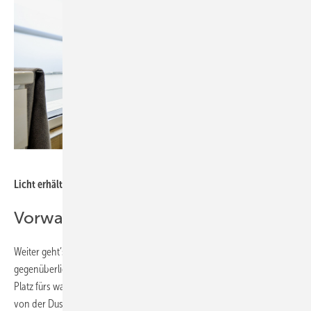
Bild: Andrea Stark
Licht erhält der Raum bei Tag von dem bodentiefen Fenster.
Vorwand als optisches Highlight
Weiter geht’s mit dem Umbau: Der Heizkörper wanderte auf den
gegenüberliegenden Kaminzug. Seitlich offen bietet er komfortabel
Platz fürs warme Handtuch. Nur: Die Position ist leider etwas weiter
von der Duschzone entfernt. Die Durchgangsbreiten sind in dem