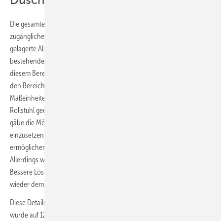
Die gesamte Raumbreite von 207 cm wurde als großzügige, frei
zugängliche Duschzone umgestaltet. Der rechts neben dem Bad
gelagerte Abstellraum ermöglichte diverse Einbauten in die
bestehende Wand. Die Platzierung des WCs musste eben auch in
diesem Bereich erfolgen, sodass die Tiefe der Duschzone von 90 cm
den Bereich WC auf nur knapp 70 cm Breite beschränkt. Diese
Maßeinheiten sind nicht unbedingt für eine eigenständige Nutzung mit
Rollstuhl geeignet, aber mehr lässt das Platzangebot eben nicht zu. Es
gäbe die Möglichkeit, einen variablen Vorhang als Spritzschutz
einzusetzen, um eine Doppelnutzung der beiden Bereiche zu
ermöglichen und damit mehr Bewegungsfläche zu schaffen.
Allerdings war das für die Bauherren absolut keine Alternative.
Bessere Lösung: Eine Glaswand wurde verbaut – die zur Not auch
wieder demontiert werden kann.
Diese Details waren wichtig: Die Breite der angepassten Glasscheibe
wurde auf 120 cm begrenzt, sodass ein freier Zugang von knapp 90