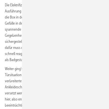
Die Elektrifizierung ist bei der Komplettsanierung kein Problem, bei der
Ausführung wurde dennoch um jeden Millimeter Höhe gerungen, um
die Box in den Boden zu integrieren und zusätzlich ein ausreichendes
Gefälle in der Dusche herzustellen. Das ist ein Stück weit schon eine
spannende Phase im Projekt, da niemand im Vorfeld die genauen
Gegebenheiten bestimmen kann. Die tatsächliche Verwendung ist erst
sichergestellt, wenn die baulichen Gegebenheiten bekannt sind –
dafür muss die Badsanierung bereits begonnen worden sein. Um
schnell reagieren zu können – für zukünftige Umbauten – haben wir
als Badgestalter nun immer ein solches Modell auf Lager.
Weiter ging’s mit dem Umbau: Die Gestaltung im Raum fing mit der
Türsituation an. Ein komfortabler Zugang wurde mit einer
verbreiterten Tür ermöglicht, die nach außen – zu den
Ankleideschränken hin – zu öffnen ist. Die Schalterleiste musste dazu
versetzt werden. Es ist zu bedenken, dass bei einem Badumbau wie
hier, also en suite, auch immer das vorgelagerte Schlafzimmer
beeinträchtigt wird und in die Umbaumaßnahme zumindest teilweise