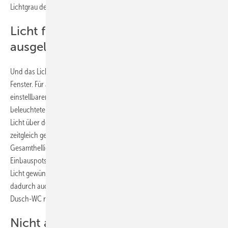
Lichtgrau den Raum zusammen.
Licht für verschiedene Szenarien
ausgelegt
Und das Licht? Licht erhält der Raum bei Tag von dem bodentiefen
Fenster. Für alle übrigen Zeiten liefert der Spiegelschrank mit
einstellbarer Beleuchtung das Funktionslicht (in Kombination mit dem
beleuchteten Kosmetikspiegel für die Detailkosmetik). Das indirekte
Licht über der Vorwandschale ist mit den Spots in den Wandnischen
zeitgleich geschaltet, um dem Raum eine angenehme, warme
Gesamthelligkeit in allen Ecken zu verleihen. Dezentrale, dimmbare
Einbauspots sind extra zuschaltbar für die Momente, in denen mehr
Licht gewünscht wird. Der so ausgeleuchtete Raum wirkt insgesamt
dadurch auch großzügiger. Die integrierte Nachtlichtfunktion am
Dusch-WC reicht den Bauherren als Orientierung bei Nacht.
Nicht alle Normen erfüllt