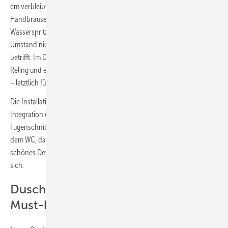
cm verbleibt. Den Bauherren ist klar, dass bei der Nutzung von
Handbrause und Regenbrause der davorliegende Bereich auch mit
Wasserspritzern beeinträchtigt sein kann. Dennoch stört dieser
Umstand nicht weiter, weil es lediglich den Zugang zur Dusche hin
betrifft. Im Duschbereich selber sorgen eine optisch ansprechende
Reling und ein eingehängter Klappsitz für ein komfortables Dusch­ritual
– letztlich für alle Nutzer des Bades.
Die Installationswand zur Abstellkammer hin ermöglichte zudem die
Integration einer Shampoonische – natürlich beleuchtet –, die dem
Fugenschnitt angepasst eingeplant wurde. Sie wiederholt sich über
dem WC, das bildet im Raum eine Art optische Klammer. Ein weiteres
schönes Detail ist die Wiederholung der Bodenfliese in der Nische an
sich.
Dusch-WC im Komfortbad: ein
Must-have