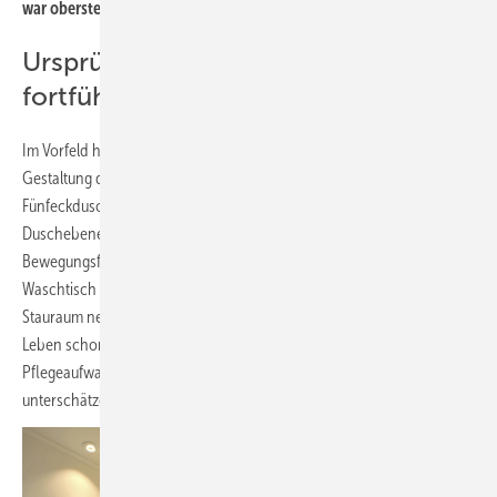
war oberstes Gebot.
Ursprüngliche Idee der Bauherren
fortführen?
Im Vorfeld hatten sich auch die Bauherren informiert und die
Gestaltung des neuen Bades durchgespielt. Anstatt der
Fünfeckdusche in der Ecke war die Idee, eine quadratische, verflieste
Duschebene mit Pendelfalttüren auszustatten, um mehr
Bewegungsfläche zum begleiteten Duschen zu schaffen. WC und
Waschtisch sollten an ihrem angestammten Platz verbleiben, der
Stauraum neben der Tür neu gestaltet werden. Das würde das tägliche
Leben schon sehr erleichtern, allerdings sind das Handling und der
Pflegeaufwand der zweifach faltbaren Glaswände nicht zu
unterschätzen. Anders gesagt: Komfort geht anders!