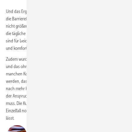
Und das Ergebnis? Nach der Sanierung erfüllt der Raum mit Blick auf
die Barrierefreiheit immer noch nicht die DIN-Normen, denn er ist ja
nicht größer geworden. Aber er ermöglicht und vereinfacht immens
die tägliche Nutzung für alle Bewohner. Die täglichen Wasch­rituale
sind für beide Parteien – gehandicapt und nicht – einfacher, sicherer
und komfortabler geworden.
Zudem wurde auch der Wunsch nach optischer Schönheit erfüllt –
und das ohne Kompromisse. Das ist eine Eigenschaft, an der es
manchen Komfortbädern leider fehlt. Denn es sollte nicht vergessen
werden, dass in der zweiten Lebenshälfte naturgemäß der Wunsch
nach mehr Komfort und auch dessen Notwendigkeit größer werden,
der Anspruch an die Optik deswegen aber nicht aufgegeben werden
muss. Die Kunst ist, beides zu vereinen und herauszufinden, was im
Einzelfall notwendig und gewünscht ist und wie sich das kombinieren
lässt.
AUTORIN