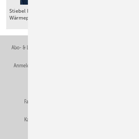
Stiebel Eltron: Selbstbewusster Auftritt trotz
Wärmepumpenkrise
Abo- & Leserservice
AGB
Alle Inhalte chronologisch
Anmelden
Anmeldung & Registrierung
Newsletter
Datenschutz
E-Paper
Editor's choice
Fachbeiträge
Gentner Verlag
Impressum
Karriere bei Gentner
Team
Mediaservice
Mitgliedschaften und Engagement