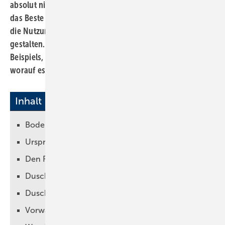
absolut nicht ausreicht, muss man kreativ denken, um
das Beste aus der begrenzten Fläche herauszuholen und
die Nutzung dennoch so komfortabel wie möglich zu
gestalten. Der Beitrag zeigt anhand eines realisierten
Beispiels,
worauf es ankommt. → Andrea Stark-Niehaus
Inhalt
Bodeneben dank Duschablauf mit Pumpeinheit
Ursprüngliche Idee der Bauherren fortführen?
Den Raum ganz neu überplant
Duschzone und WC bei ca. 160 cm
Dusch-WC im Komfortbad: ein Must-have
Vorwand als optisches Highlight