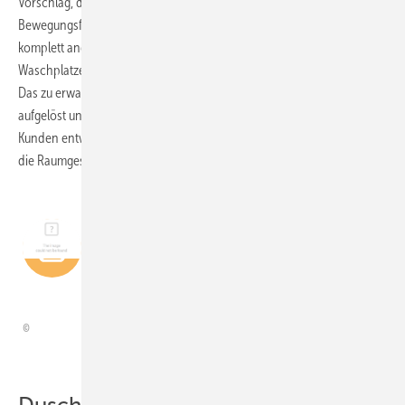
Vorschlag, der eine frei zugängliche Dusch­zone beinhaltete, die
Bewegungsflächen deutlich größer werden ließ und dem Raum eine
komplett andere Ausstrahlung verlieh. Dazu musste die Position des
Wasch­platzes verlegt und das Thema Stauraum neu gedacht werden.
Das zu erwartende „Gedränge“ in der rechten Ecke wurde so
aufgelöst und der Raum in eine harmonische Form gebracht. Mit dem
Kunden entwickelten wir gemeinsam diese Idee weiter und passten
die Raumgestaltung letztlich an.
„Die Barrierefreiheit der
Dusche war oberstes
Gebot.“
Duschzone und WC bei ca. 160 cm