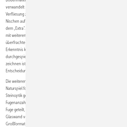
verwandelt sich durch die Form, den Einbauspiegelschrank und die
Verfliesung zu einem Gestaltungselement. In Kombination mit den
Nischen auf der rechten Seite bedient es ebenfalls den Wunsch nach
dem „Extra“. Ganz wichtig: auf Reduzierung achten. Die Kombination
mit weiteren Elementen wie Mosaik birgt die Gefahr, den Raum zu
überfrachten und ihm die optische Größe zu nehmen. Zu der
Erkenntnis kamen wir, nachdem wir diverse Möglichkeiten
durchgespielt und skizziert hatten. Generell gilt: Vorher ein Bild zu
zeichnen ist hilfreich und schön. Es erleichtert den Bauherren,
Entscheidungen zu treffen, und schafft Freude auf das Endergebnis.
Die weiteren Wände im Raum – mit Dusche und WC-Platz – führen das
Naturspiel fort, es wurde ein Feinsteinzeug in natürlicher, hellgrauer
Steinoptik gewählt. Das Großformat von 120 x 60 cm verringert die
Fugenanzahl. Die Längsseite der Dusche wird durch eine senkrechte
Fuge geteilt, die Fuge auf der rechten Seite wird durch die angepasste
Glaswand verdeckt. Gerade die Steinoptik profitiert im Farbbild vom
Großformat. Die übrige Wand- und Deckenfläche fasst mit einem