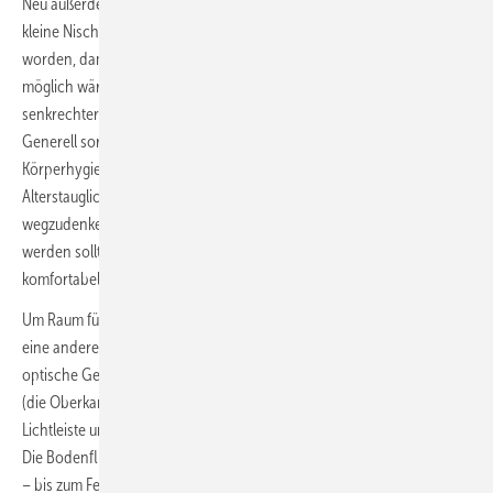
Neu außerdem: ein komfortables Dusch-WC. Es schmiegt sich in die
kleine Nische neben dem Rohrschacht. Die Wand ist extra stabilisiert
worden, damit eine spätere Nachrüstung von einem Stützklappgriff
möglich wäre – momentan dient ein optisch passender Griff in
senkrechter Position auf einer Seite für zusätzliche Sicherheit.
Generell sorgt das Dusch-WC für eine deutlich einfachere, erweiterte
Körperhygiene. Gerade im Hinblick auf den Komfort und die
Alterstauglichkeit im Bad ist es generell einfach nicht mehr
wegzudenken! Denn wenn auch das Duschritual beschwerlicher
werden sollte, so ist zumindest die tägliche Intimhygiene einfach und
komfortabel gewährleistet.
Um Raum für diese Gestaltung zu schaffen, musste der Waschplatz an
eine andere Wand verlegt werden. Er rückte neben den Eingang. Die
optische Gestaltung wird durch die hochgezogene Vorwandscheibe
(die Oberkante wird durch die Fensterhöhe bestimmt), eine indirekte
Lichtleiste und den bündig verbauten Einbauspiegelschrank bestimmt.
Die Bodenfliese in Holzoptik wiederholt sich auf der gesamten Fläche
– bis zum Fenster hin – und bildet einen schönen Kontrast zu den