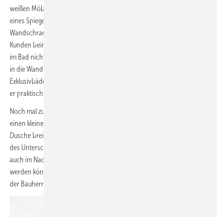
weißen Möbeln. Das Thema Stauraum wird u. a. durch den Einbau
eines Spiegelschrankes abgedeckt, sodass der bis dato genutzte
Wandschrank im Bad wegfallen kann. Kleiner Exkurs: Häufig reagieren
Kunden beim Thema Spiegelschrank eher negativ, da viele die „Kiste“
im Bad nicht sonderlich schätzen. Durch die Möglichkeit des Einbaus
in die Wand wird er allerdings „salonfähig“, sodass er auch in
Exklusivbädern zur optischen Gestaltung beitragen kann – zudem ist
er praktisch.
Noch mal zurück zu den Abmessungen: Sicherlich hätte man auch
einen kleineren Waschtisch wählen können, um den Durchgang zur
Dusche breiter zu gestalten und die Unterfahrbarkeit durch Weglassen
des Unterschrankes zu ermöglichen. Das sind aber alles Faktoren, die
auch im Nachgang – wenn es unbedingt nötig sein sollte – verändert
werden können. Für das Hier und Jetzt war der optische Anspruch
der Bauherren entscheidend.