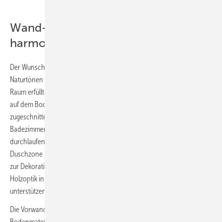
Wand- und Bodengestaltung
harmonisieren
Der Wunsch der Bauherren nach einer warmen Atmosphäre,
Naturtönen und dem gewissen Extra wird mit der Fliesengestaltung im
Raum erfüllt. Ein Feinsteinzeug in Holzoptik wird im wilden Verband
auf dem Boden verlegt und an unverfliesten Wänden als Wischsockel
zugeschnitten verlegt. Natürlich ist die Rutschklasse im gesamten
Badezimmer in R10B gewählt, um Sicherheit zu schaffen. Der
durchlaufende Boden weitet optisch den Raum
und integriert die
Duschzone in ein großes Gesamtbild. Wie bereits erwähnt, lassen wir
zur Dekoration und Wiederholung der Gestaltungsmerkmale die
Holzoptik in den Nischen wiederkehren, integrierte Nischenspots
unterstützen das Highlight.
Die Vorwandschale hinter dem Waschplatz wird komplett mit dem
Bodenmaterial dekoriert. Das technisch notwendige Montagesystem