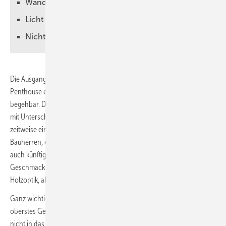
Wand- und Bodengestaltung harmonisieren
Licht für verschiedene Szenarien ausgelegt
Nicht alle Normen erfüllt
Die Ausgangslage: Auf knapp 5 m² erwartete uns Badplaner in einem
Penthouse ein Duschbad en suite – direkt vom Schlafzimmer aus
begehbar. Die Fünfeckdusche wurde seitlich flankiert vom Waschtisch
mit Unterschrank und Wand-WC. Eine drohende Krankheit, die
zeitweise ein Leben im Rollstuhl mit sich bringen kann, veranlasste die
Bauherren, einen Umbau vorzunehmen, der die Nutzung des Bads
auch künftig sicherstellt. Zugleich sollte aber auch der individuelle
Geschmack der Bauherren getroffen werden. Warm, natürlich, gerne
Holzoptik, aber mit dem „gewissen Etwas“ lautete der Wunsch.
Ganz wichtig bei der Neuplanung: Die Barrierefreiheit der Dusche war
oberstes Gebot. Da sich aus bautechnischen Gründen der Ablauf
nicht in das darunterliegende Geschoss verlegen ließ, der