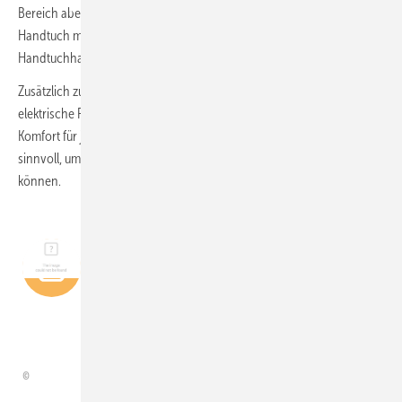
Bereich aber wichtiger, sodass auf dem Weg zum Duschen das
Handtuch mitgenommen werden sollte, um es dort auf den
Handtuchhaken neben dem Fenster zu „parken“.
Zusätzlich zum Raumheizkörper sorgt eine intelligent gesteuerte,
elektrische Fußbodenheizung für warme Füße im Bad. Ein schöner
Komfort für jeden Tag und gerade bei begleiteten Duschgängen sehr
sinnvoll, um für angenehme und ausreichend Wärme sorgen zu
können.
„Um Raum zu schaffen,
musste der Waschplatz an
eine andere Wand
verlegt werden.“