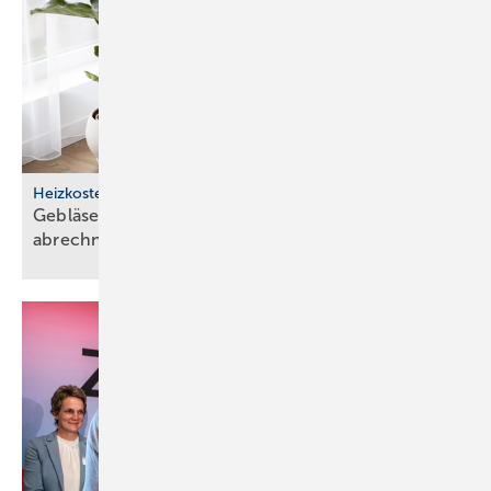
Heizkosten
Gebläseunterstützte Heiz­kör­per kor­rekt
ab­rech­nen