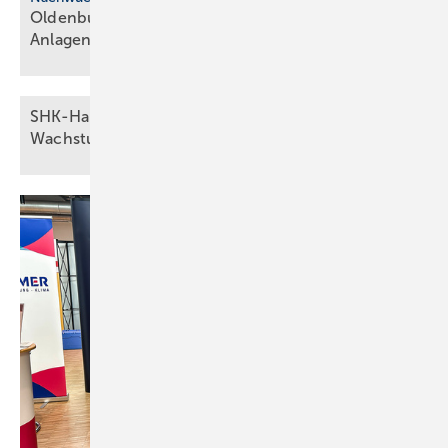
Oldenburger SHK-Hand­werk fei­ert 29 neue
An­la­gen­me­cha­ni­ker
SHK-Ha ndwerk 2025: Stabil, aber ohne
Wachstumsimpulse