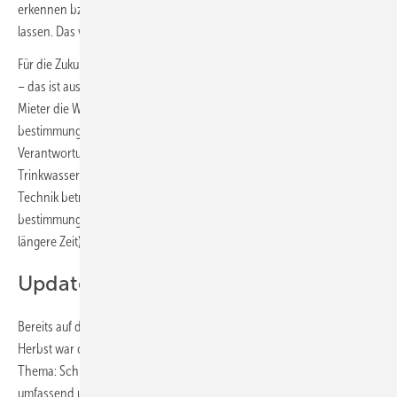
erkennen bzw. die Trinkwasserqualität wiederkehrend überwachen zu
lassen. Das will die TrinkwV verbessern.
Für die Zukunft bedeutet das: Betreiber von Trinkwasser-Installationen
– das ist aus juristischer Sicht bereits jeder Vermieter, der seinem
Mieter die Wohnung und damit die dort vorhandenen Zapfstellen zum
bestimmungsgemäßen Betrieb überlässt – steht hier in der
Verantwortung. Die Verpflichtung besteht, dass die
Trinkwasserversorgung nach den allgemein anerkannten Regeln der
Technik betrieben wird und der Mieter über einen
bestimmungsgemäßen Betrieb (z. B. Vermeidung von Stagnation über
längere Zeit) aufzuklären ist.
Update durch Schulung
Bereits auf dem vorangegangenen Sanitärtechnischen Symposium im
Herbst war die Weiterbildungsinitiative „Fit für Trinkwasser“ ein
Thema: Schulungen sollen alle Beteiligten der Sanitärbranche
umfassend und kompetent auf alle neuen Herausforderungen