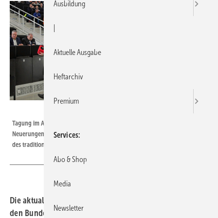
Ausbildung
|
Aktuelle Ausgabe
Heftarchiv
Premium
Bild: SBZ / Dietrich
Tagung im Audimax der Burgsteinfurter Fachhochschule: Wichtige
Neuerungen der Trinkwasserverordnung 2023 gehörten zu den Themen
Services
des traditionellen Sanitärsymposiums.
Abo & Shop
Media
Die aktualisierte TrinkwV hat letzte Ergänzungen durch
Newsletter
den Bundesrat erfahren und tritt in Kraft. Dr. Georg-