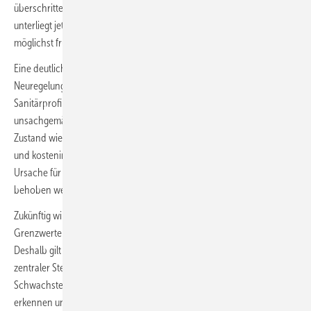
überschritten wird. Schon das Erreichen des Maßnahmenwertes
unterliegt jetzt bereits der Meldepflicht, damit Gegenmaßnahmen
möglichst früh in die Wege geleitet werden können.
Eine deutliche Vereinfachung macht die ­TrinkwV in § 51 durch eine
Neuregelung bei kontaminierten Anlagen möglich: Ist für den
Sanitärprofi offensichtlich, dass eine Trinkwasser-Installation
unsachgemäß betrieben wird, soll zunächst der bestimmungsgemäße
Zustand wiederhergestellt werden. Somit kann sich eine umfassende
und kostenintensive Gefährdungsanalyse erübrigen, wenn die
Ursache für das Legionellenwachstum dadurch nachweislich
behoben werden kann.
Zukünftig wird das Umweltbundesamt eine Statistik für überhöhte
Grenzwerte von Legionellen in Trinkwasser-Installationen führen.
Deshalb gilt es jetzt, auffällige Analysen aus allen Regionen an
zentraler Stelle zu sammeln. Damit nicht genug: Um frühzeitig
Schwachstellen bei der Hygiene in Trinkwasser-Installationen
erkennen und Gegenmaßnahmen ergreifen zu können, soll für jede