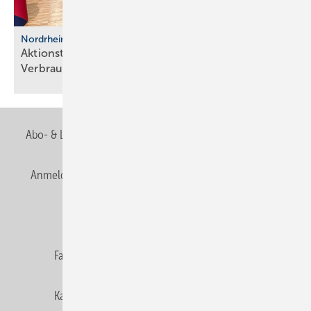
Nordrhein-Westfalen
Aktionstage in ­Nordrhein-­Westfalen klären
Verbraucher
auf
Abo- & Leserservice
AGB
Alle Inhalte chronologisch
Anmelden
Anmeldung & Registrierung
Newsletter
Datenschutz
E-Paper
Editor's choice
Fachbeiträge
Gentner Verlag
Impressum
Karriere bei Gentner
Team
Mediaservice