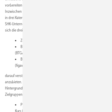
vorbereiten und die Wichtigkeit der Teamarbeit unterstreichen.
Inzwischen sind zielgruppenorientierte Seminare vorbereitet, die sich
in drei Katergorien einordnen lassen. Sie richten sich an Planer und
SHK-Unternehmer, an Installateure und an Betreiber. Frühzeitig haben
sich die drei Verbände
Zentralverband Sanitär Heizung Klima (ZVSHK)
Bundesindustrieverband Technische Gebäudeausrüstung
(BTGA)
Bundesvereinigung der Firmen im Gas- und Wasserfach
(figawa)
darauf verständigt, die Weiterbildung bundesweit einheitlich
anzubieten. Auf der Website
www.fit-fuer-trinkwasser.de
geben sie
Hintergrundinfos und Unterscheidungsmerkmale für folgende drei
Zielgruppen:
Planung, Ausführung und Bauüberwachung (Zwei-Tages-
Kurs für Verantwortliche im Sanitärbereich)