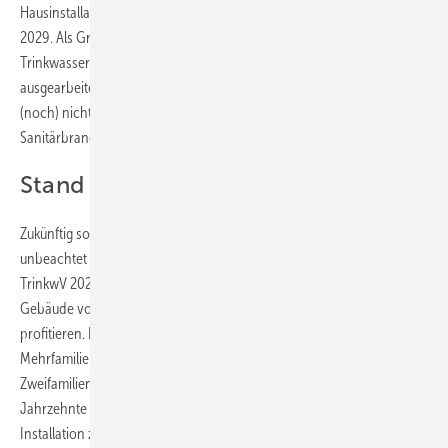
Hausinstallation eine Risikobewertung erstellt werden – bis Anfang
2029. Als Grundlage bietet sich für die Sanitärfachbetriebe der
Trinkwasser-Check an, den der ZVSHK für Mitgliedsbetriebe
ausgearbeitet hat. Die tatkräftige Umsetzung ist allerdings auf EU-Seite
(noch) nicht präzise formuliert, was national die Experten der
Sanitärbranche zunächst abwarten lässt.
Stand der Dinge beim Trinkwasser
Zukünftig sollen häusliche Trinkwassersysteme nicht über lange Zeit
unbeachtet bleiben. Dies lässt sich als dritter wichtiger Punkt in der
TrinkwV 2023 herausstellen. Im Bestand mögen zwar öffentliche
Gebäude von der regelmäßigen Kontrolle der Trinkwasserqualität
profitieren. Doch in vielen Wohnquartieren oder
Mehrfamilienhäusern ist dies anders – von Ein- und
Zweifamilienhäusern ganz zu schweigen. Dort hat vielfach über
Jahrzehnte hinweg keine Sanitärfachkraft den Auftrag erhalten, die
Installation zu checken oder das Risiko für eine Legionellenbildung zu