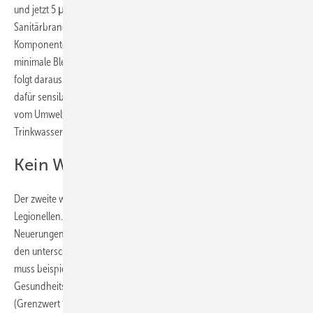
und jetzt 5 μg/l beträgt. Das allerdings ist drastisch. Für die
Sanitärbranche bedeutet dies, dass eine Verwendung von
Komponenten jeglicher Art riskant wird, selbst wenn sie nur noch
minimale Bleianteile aufweisen sollten. Für die Installationstechnik
folgt daraus die Konsequenz: Jeder Installateur auf der Baustelle sollte
dafür sensibilisiert sein, dass nur Werkstoffe verwendet werden, die
vom Umweltbundesamt (UBA) für die Verwendung in häus­lichen
Trinkwasseranlagen zugelassen sind.
Kein Wachstum für Legionellen
Der zweite wichtige Punkt dreht sich um das Wachstum von
Legionellen. Für Sanitärbetriebe bedeutet dies, dass etliche
Neuerungen bei Wartungen und Kontrollen der Trinkwasserqualität in
den unterschiedlichsten Gebäuden beachtet werden müssen. So
muss beispielsweise nicht erst dann eine Meldung an das
Gesundheitsamt erfolgen, wenn der technische Maßnahmenwert
(Grenzwert für Legionellen in der Trinkwasser-Installation)