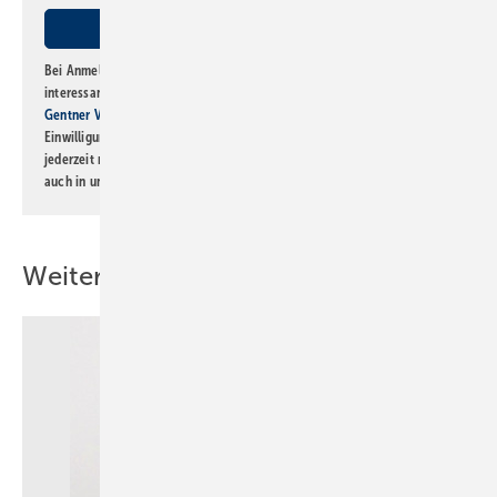
Bei Anmeldung zu diesem Newsletter bin ich damit einverstanden, über
interessante Verlags- und Online-Angebote
der Marken der Alfons W.
Gentner Verlag GmbH & Co. KG
informiert zu werden. Diese
Einwilligung kann ich jederzeit widerrufen und eine Abmeldung ist
jederzeit möglich. Informationen zum Umgang mit Daten finden Sie
auch in unserer
Datenschutzerklärung
.
Weitere Inhalte