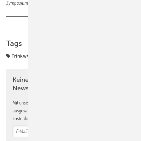
Symposium.
Teilen
Link kopieren
Tags
TrinkwV
Trinkwasser-Installation
Verbände
Keine Zeit? Kein Problem mit dem SBZ
Newsletter!
Mit unserem Newsletter erhalten Sie regelmäßig von uns
ausgewählte Informationen und Neuigkeiten, gebündelt und
kostenlos direkt ins Postfach.