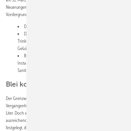
Neuerungen im Regelwerk, wobei drei Themenbereiche im
Vordergrund stehen:
Der Grenzwert für Blei wird verschärft.
Die bereits bestehende Überwachung der
Trinkwasserqualität in halböffentlichen und öffentlichen
Gebäuden erhält etliche geänderte bzw. neue Vorgaben.
Bis Anfang 2029 soll möglichst jede häusliche Trinkwasser-
Installation für eine Risikobewertung durch eine
Sanitärfachkraft inspiziert werden.
Blei konsequent minimieren
Der Grenzwert für Blei im Trinkwasser wurde bereits in der
Vergangenheit stark begrenzt und lag bislang bei 10 Mikrogramm pro
Liter. Doch weil dieser Wert für eine hohe Trinkwasserqualität nicht als
ausreichend angesehen wird, hat die europäische Gesetzgebung
festgelegt, dass der Grenzwert nochmals erheblich verschärft wird