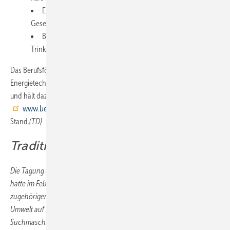
Errichtung und Instandhaltung (Tageskurs für
Gesellen/Sanitärinstallateure)
Betrieb (Tageskurs für Betreiber von häuslichen
Trinkwasser-Installationen, Immobilienverwaltungen etc.).
Das Berufsförderungswerk der Gebäude- und
Energietechnikhandwerke e. V. (BfW) koordiniert alle Anmeldungen
und hält dazu die Webseite
www.berufsfoerderungswerk.org/schulungen
auf aktuellem
Stand.
(TD)
Traditioneller Sanitärtreff
Die Tagung auf dem Campus der Burgsteinfurter Fachhochschule
hatte im Februar insgesamt acht Sanitärthemen im Programm. Die
zugehörigen Charts hat der Fachbereich Energie – Gebäude –
Umwelt auf seiner Website zum Download bereitgestellt. Dazu in einer
Suchmaschine folgende Begriffe eingeben: 22. Sanitärtechnisches