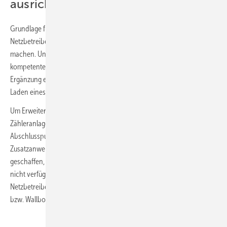
ausrichten
Grundlage für die Modernisierung sind stets die Vorgaben des
Netzbetreibers, um den Anschluss einer Wärmepumpe möglich zu
machen. Und darüber hinaus? Sicher gehört es mit zu einer
kompetenten Beratung, die Erweiterung für eine PV-Anlage und die
Ergänzung einer Wallbox samt Vorbereitung zum bidirektionalen
Laden eines E-Fahrzeugs ins Gespräch zu bringen.
Um Erweiterungen möglich zu machen, gibt es in einer neuen
Zähleranlage (siehe Darstellung) eindeutige Zuweisungen für den
Abschlusspunkt Zählerplatz (APZ), RfZ-Felder (Raum für
Zusatzanwendungen) und weitere reservierte Flächen. Somit ist Platz
geschaffen, dass z. B. ein Rundsteuerempfänger oder eine (jetzt noch
nicht verfügbare) Steuerbox ergänzt werden kann, damit der
Netzbetreiber zukünftig auf Verbrauchsleistungen von Wärmepumpe
bzw. Wallbox Einfluss nehmen kann.