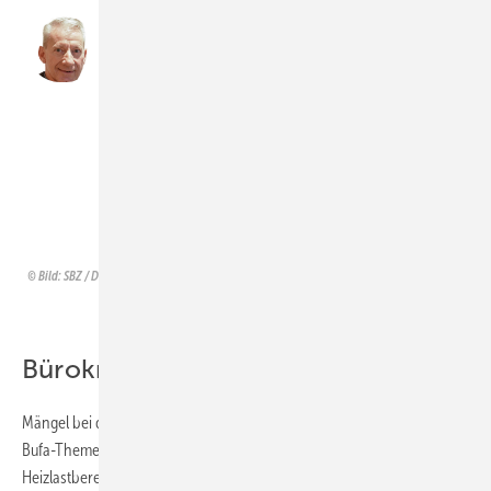
Überregionale Anbieter
schulen Quereinsteiger, die
nach 14 Wochen vollwertige
Monteure für Wärmepumpen sein
sollen – durch eine geförderte ­
Maßnahme!
Udo Wirges (ZVSHK)
Bild: SBZ / Dietrich
Bürokratie abbauen statt aufbauen
Mängel bei der Errichtung von Wärmepumpenanlagen kamen in den
Bufa-Themen auch zur Sprache. Ob eine ungenaue
Heizlastberechnung, eine unsachgemäß ausgeführte