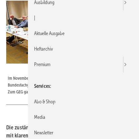
Ausbildung
|
Aktuelle Ausgabe
Heftarchiv
Premium
Bild: SBZ / Dietrich
Im November in Siegburg: Während der Herbsttagung der
Bundesfachgruppe SHK dominierten Themen rund um die Wärmepumpe.
Services
Zum GEG gab es noch keine Weiterentwicklung zu vermelden.
Abo & Shop
Media
Die zuständigen Ministerien hielten sich auch im März
Newsletter
mit klaren Botschaften zurück: Offen blieb bis Anfang