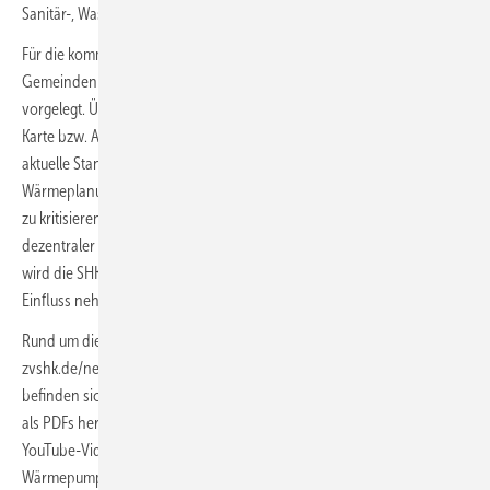
Sanitär-, Wasser-, Abwassertechnik).
Für die kommunale Wärmeplanung hat eine Vielzahl der Städte und
Gemeinden mit der Arbeit begonnen oder bereits einen Entwurf
vorgelegt. Über kww-halle.de (Pfad: Praxis, Status quo der KWP, dann
Karte bzw. Auswertung nach Bundesland anklicken) lässt sich der
aktuelle Stand verfolgen. Der ZVSHK erkennt in der kommunalen
Wärmeplanung zahlreiche Punkte, die bereits jetzt im Entwurfsstadium
zu kritisieren sind. Dazu gehört beispielsweise die Vernachlässigung
dezentraler Lösungen. In Zusammenarbeit mit der Allianz Freie Wärme
wird die SHK-Berufsorganisation die Entwicklung weiter verfolgen, um
Einfluss nehmen zu können.
Rund um die Wärmepumpe hat die Verbands­organisation unter
zvshk.de/netz umfangreiche Infos zusammengestellt. Darunter
befinden sich Links, um detaillierte VdZ-Broschüren zur Wärmepumpe
als PDFs herunterzuladen. Auch bestehen Links zu erläuternden
YouTube-Videos, die sich beispielsweise mit Anschlussvariationen von
Wärmepumpen auseinandersetzen. SHK-Mitgliedsbetriebe bekommen