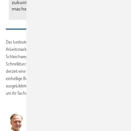
zukunfts­fest
die künftige
machen
Landesregierung
Das bedeutet im Klartext: Um schneller an Leute zu kommen, die der
Arbeitsmarkt nicht bietet, haben vor allem einige Start-ups einen
Schleichweg entdeckt. Denn realisiert wird eine Weiterbildung im
Schnelldurchgang und kassiert wird dafür sogar eine Förderung –
derzeit eine legale Vorgehensweise! Ziel sei aber eigentlich, so die
einhellige Bufa-Meinung, dass diese Weiterbildung bereits
ausgebildeten Anlagenmechanikern zusätzliche Möglichkeiten bietet,
um ihr Fachwissen zur Wärmepumpe noch weiter zu vertiefen.
In den nächsten Jahren
entscheidet sich, wer die