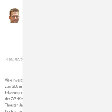
Die Kundenzurückhaltung
zeigt sich darin, dass mehr in
die Ertüchtigung von Altanlagen
investiert wird, statt eine
Neuanlage zu ordern.
Thorsten Jakob (Vorsitzender Bufa SHK)
Bild: SBZ / Dietrich
Viele Investoren würden weiter abwarten, welche Entscheidungen
zum GEG in der jetzigen Regierung gefällt werden. Seine eigenen
Erfahrungen als SHK-Fachunternehmer sehe er auch im Herbstbericht
des ZVSHK zur konjunkturellen Lage bestätigt, schilderte Bufa-Leiter
Thorsten Jakob: „Was gut läuft, ist nach wie vor der Kundendienst.
Doch hinter der positiven Zahl steckt eigentlich ein Dilemma. Die