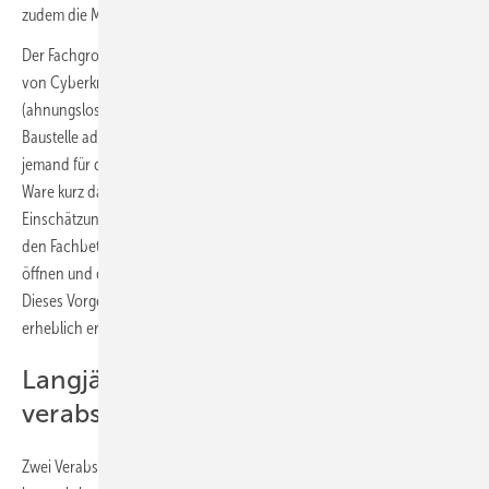
zudem die Möglichkeit zum Download von Musterformularen.
Der Fachgroßhandel meldet, dass sich inzwischen bestimmte Fälle
von Cyberkriminalität häufen: Es wird Ware über den Log-in eines
(ahnungslosen) Fachbetriebes bestellt und meist auf eine größere
Baustelle adressiert. Wird die Ware dorthin geliefert, zeigt sich auch
jemand für die Annahme autorisiert und quittiert – um sich und die
Ware kurz danach unauffindbar zu machen. Deshalb ist es nach
Einschätzung des Großhandels wichtig, dass autorisierte Personen in
den Fachbetrieben den Datenzugang für eine Bestellung nur kurzzeitig
öffnen und die Verbindung direkt danach durch ein Log-out beenden.
Dieses Vorgehen könnte möglichen Hackern den Zugang zumindest
erheblich erschweren.
Langjährige Teilnehmer
verabschiedet
Zwei Verabschiedungen: Seine letzte Teilnahme vor dem Ruhestand