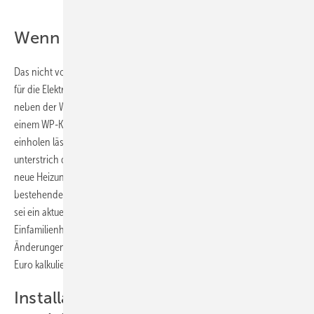
Wenn der Zählerkasten zu alt ist ...
Das nicht vorhandene Reservefeld in einer überalterten Zählertafel
für die Elektroinstallation lieferte ein gutes Beispiel für Zusatzkosten
neben der Wärmepumpe. Sicher sei einem Laien als Investor nicht mit
einem WP-Komplettangebot geholfen, das sich per Mausklick
einholen lässt. Jakob Köllisch, stellvertretender Bufa-Leiter,
unterstrich die umfängliche Beratung des Fachbetriebes: „Soll die
neue Heizung eine Wärmepumpe sein, ist ebenso von Bedeutung, die
bestehende Gebäudetechnik auf zukünftige Jahre auszurichten.“ So
sei ein aktueller Zählerschrank in passendem Format für ein
Einfamilienhaus zumeist 1100 mm hoch und werde samt notwendiger
Änderungen einer betagten Elektroinstallation mit einigen Tausend
Euro kalkuliert werden müssen.
Installation auf die Zukunft