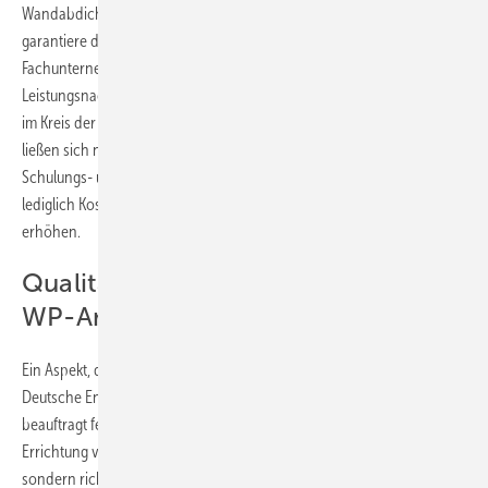
Wandabdichtung oder ein fehlender hydraulischer Abgleich: Letztlich
garantiere der ausführende Betrieb mit der
Fachunternehmererklärung eine mängelfreie Werkleistung und dieser
Leistungsnachweis habe sich erfolgreich etabliert, lautete der Tenor
im Kreis der Fachleute. Auftretende Mängel in der Bauausführung
ließen sich nicht dadurch ausschließen, dass noch zusätzliche
Schulungs- und Zertifizierungsmaßnahmen vorgeschrieben würden –
lediglich Kosten und Bürokratieaufwand würden sich dadurch
erhöhen.
Qualitätssicherung bei installierten
WP-Anlagen
Ein Aspekt, der bei der Diskussion hinzukam, soll hier nicht fehlen: Die
Deutsche Energie-Agentur (dena) ist von ministerieller Seite dazu
beauftragt festzustellen, inwieweit eine Qualitätssicherung bei der
Errichtung von WP-Anlagen besteht. Das mache nicht nur Sinn,
sondern richte sich auch nach dem GEG, das eine solche