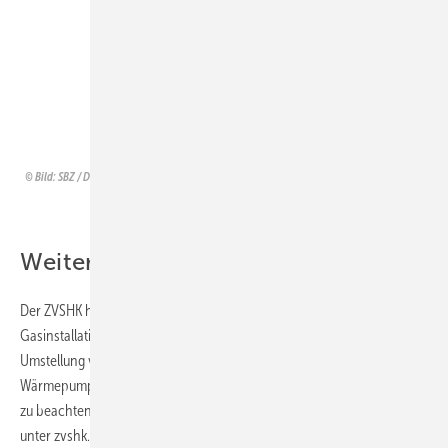
besteht Anzeigepflicht, nicht
jedoch für bleihaltige
Legierungen, beispielsweise
in Armaturen.
Andreas Braun (ZVSHK)
Bild: SBZ / Dietrich
Weitere Themen der Sitzung
Der ZVSHK hat eine neue Fachinformation zur Stilllegung von
Gasinstallationen vorgelegt. Im Zuge der vermehrt durchzuführenden
Umstellung von Gasheizungen auf strombetriebene Heizungen (z. B.
Wärmepumpen) sind zwingend die Vorgaben der TRGI (DVGW G 600)
zu beachten und einzuhalten. Infos dazu finden Mitgliedsbetriebe
unter zvshk.de (Pfad: Onlineshop, Kostenloser Downloadservice,