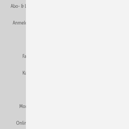
Abo- & Leserservice
AGB
Alle Inhalte chronologisch
Anmelden
Anmeldung & Registrierung
Newsletter
Datenschutz
E-Paper
Editor's choice
Fachbeiträge
Gentner Verlag
Impressum
Karriere bei Gentner
Team
Mediaservice
Mitgliedschaften und Engagement
Montagezeiten Heizung
Montagezeiten Sanitär
Online Mediadaten
Privacy Manager
RSS-Feed