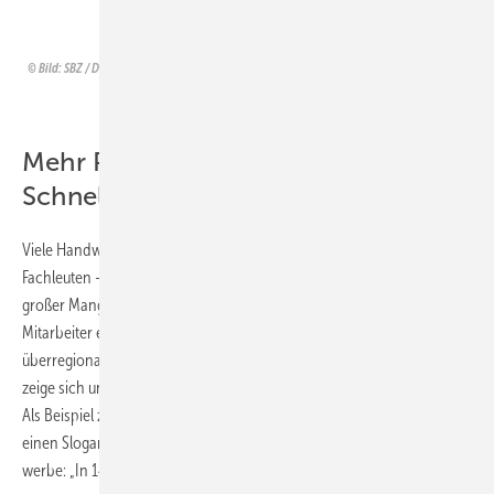
Dr.-Ing. Matthias Wagnitz (ZVSHK)
Bild: SBZ / Dietrich
Mehr Personal im
Schnelldurchgang?
Viele Handwerksbetriebe suchen permanent nach gut ausgebildeten
Fachleuten – doch in der SHK-Branche besteht daran bekanntlich
großer Mangel auf dem Arbeitsmarkt. Damit dennoch mehr
Mitarbeiter eingestellt werden können, sind vor allem die seit Kurzem
überregional tätigen Installationsunternehmen kreativ geworden. Das
zeige sich unter anderem bei der Rekrutierung von Quereinsteigern.
Als Beispiel zitierte Udo Wirges, Bereichsleiter Technik im ZVSHK,
einen Slogan, mit dem eine Akademie eines überregionalen Anbieters
werbe: „In 14 Wochen zu vollwertigen Monteuren für Wärmepumpen.“