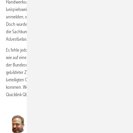
Handwerksunternehmer betreffende Personen im Team
beispielsweise zu einem sogenannten „Kleinen Asbestschein“
anmelden, ein Sachkundelehrgang gemäß TRGS 519, Anlage 4C.
Doch wurde im weiteren Meinungsaustausch der Bufa deutlich, dass
die Sachkunde lediglich dazu führen könne, um festzustellen, ob eine
Asbestbelastung bestehe.
Es fehle jedoch immer noch an einer praxisorientierten Umsetzung,
wie auf einer Baustelle gefahrlos gearbeitet werden kann. Als Mitglied
der Bundesvereinigung Bauwirtschaft wird sich ein inzwischen
gebildeter ZVSHK-Arbeitskreis im Kontakt mit anderen am Bau
beteiligten Gewerken abstimmen, um zu einer Problemlösung zu
kommen. Weitere Infos zu „Asbest im Bestand“ unter zvshk.de,
Quicklink QL75131353.
Für Bleileitungen in der
Trinkwasser-Installation