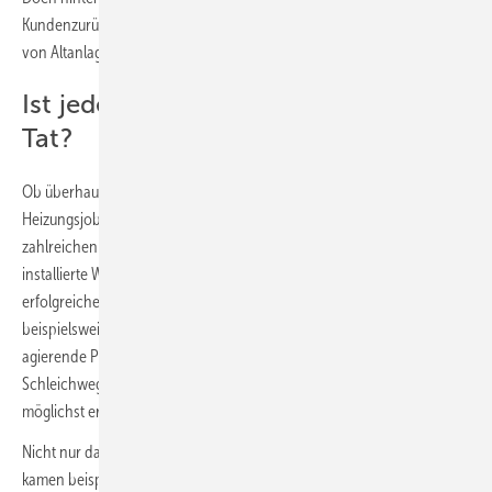
Kundenzurückhaltung zeigt sich darin, dass mehr in die Ertüchtigung
von Altanlagen investiert wird, statt eine Neuanlage zu ordern.“
Ist jede Wärmepumpe eine gute
Tat?
Ob überhaupt und wie und wann eine neue Wärmepumpe den
Heizungsjob übernimmt, spielte immer wieder eine Rolle in den
zahlreichen Themen der Bufa SHK. Man mag sich fragen: Ist jede neu
installierte Wärmepumpe eine gute Tat auf dem Weg zum
erfolgreichen Klimawandel? Die SHK-Berufsorganisation sieht
beispielsweise keine positive Entwicklung darin, wenn bundesweit
agierende Player im Heizungsmarkt auf clevere Weise eine Art
Schleichweg nutzen, um den WP-Absatz nach eigenem Konzept
möglichst erfolgreich zu gestalten.
Nicht nur das thematisierte der rege Meinungsaustausch. Zur Sprache
kamen beispielsweise auch Bauleistungen, die Nachbesserungen