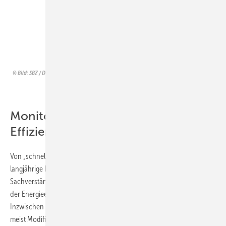
Datenhoheit über zukünftige
Leistungen hat – KI-Start-ups oder
die SHK-Fachbetriebe.
Günter Wolter (Sachverständiger)
Bild: SBZ / Dietrich
Monitoring ist Schlüssel zur
Effizienz
Von „schnell, schnell“ zu ganz genau: Interessante Einblicke in seine
langjährige Berufserfahrung gewährte Günter Wolter (S&I
Sachverständige Ingenieure, Norderstedt), der sich insbesondere mit
der Energieeffizienz von Heizungsanlagen auseinandersetzt.
Inzwischen seien es mehr als 1000 gecheckte Anlagen, für die er
meist Modifizierungen vorschlagen konnte. Dabei gibt er sein