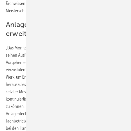
Fachwissen unter anderem innerhalb der SHK-Organisation an
Meisterschüler weiter.
Anlagenmechaniker-Know-how
erweitern
„Das Monitoring einer Anlage ist der Schlüssel“, lautete ein Kernsatz in
seinen Ausführungen. „Leider betrachten viele Betriebe ein solches
Vorgehen eher als Hemmnis, anstatt dies als erhebliche Erleichterung
einzustufen“, resümierte er. Ging er 2009 noch per Datenlogger ans
Werk, um Erkenntnisse aus der Prozesstechnik einer Anlage
herauszulesen, so hat er seine Detailarbeit stetig verfeinert. Heute
setzt er Messstellen an einigen Referenzpunkten einer Anlage, um
kontinuierlich Daten zu ermitteln und per Monitoringtool auswerten
zu können. Dass dieses Know-how zum Fachwissen eines
Anlagentechnikers gehören sollte, ist sein dringender Appell an die
Fachbetriebe. Wenn die Datenhoheit über die Heizungsanlagen nicht
bei den Handwerksunternehmen bleibe, so seine Prognose, würden