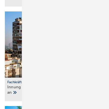
Fachkräftepartnerschaft
Innung Berlin wirbt in Ägypten SHK-Nach­wuchs
an