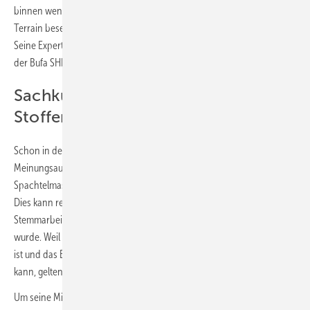
binnen weniger Jahre Spezialisten aus der Datentechnik dieses
Terrain besetzen – und Handwerker zum Schrauber degradieren.
Seine Expertise samt Einschätzungen wurde von den Multiplikatoren
der Bufa SHK mit großem Interesse aufgenommen.
Sachkunde zu asbesthaltigen
Stoffen
Schon in der vergangenen Bufa-Sitzung gab es einen
Meinungsaustausch zum Umgang mit asbesthaltigen Stoffen, die in
Spachtelmassen, Fliesenklebern oder Putzen enthalten sein können.
Dies kann relevant sein, wenn Baumaßnahmen mit Bohr- und
Stemmarbeiten in einem Altbau anstehen, der bis 1994 errichtet
wurde. Weil dabei mit einer Freisetzung von Asbestfasern zu rechnen
ist und das Einatmen der Fasern stark gesundheitsgefährdend sein
kann, gelten strenge Schutzmaßnahmen.
Um seine Mitarbeitenden für diese Gefahr zu sensibilisieren, kann der