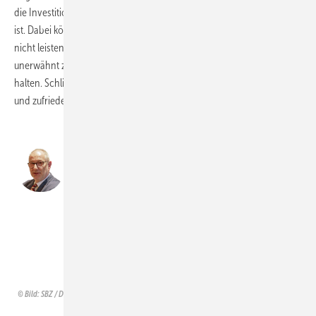
die Investitionsbereitschaft des möglichen Auftraggebers abgestimmt
ist. Dabei könne und wolle man es sich in der kompetenten Beratung
nicht leisten, notwendige Tätigkeiten bei der WP-Installation
unerwähnt zu lassen, um den Komplettpreis möglichst attraktiv zu
halten. Schließlich sei es das Ziel, auf langfristige Kundenbeziehungen
und zufriedene Auftraggeber hinzuwirken.
Solange weiterhin über die
kommunale Wärmeplanung
gesprochen wird, hat dies noch
keinen rechtsverbindlichen Status
erreicht.
Jakob Köllisch (stellv. Bufa-Leiter)
Bild: SBZ / Dietrich