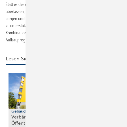
Statt es der originär verantwortlichen SHK-Berufsorganisation zu
überlassen, für eine solide Ausbildung zum Anlagenmechaniker zu
sorgen und diesen qualifizierten Bildungsweg ebenfalls nach Kräften
zu unterstützen, setze man auf eine alternative Schulung in
Kombination mit dem Angebot der Bundesförderung
Aufbauprogramm Wärmepumpe (BAW).
Lesen Sie auch:
Gebäudebestand
Verbände fordern:
Öffent­liche Gebäude
20 Forderungen an