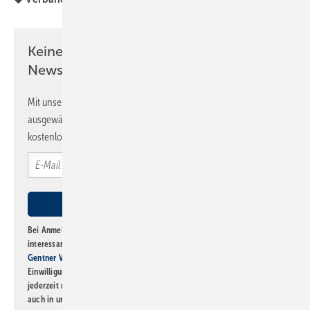
Keine Zeit? Kein Problem mit dem SBZ
Newsletter!
Mit unserem Newsletter erhalten Sie regelmäßig von uns
ausgewählte Informationen und Neuigkeiten, gebündelt und
kostenlos direkt ins Postfach.
Bei Anmeldung zu diesem Newsletter bin ich damit einverstanden, über
interessante Verlags- und Online-Angebote
der Marken der Alfons W.
Gentner Verlag GmbH & Co. KG
informiert zu werden. Diese
Einwilligung kann ich jederzeit widerrufen und eine Abmeldung ist
jederzeit möglich. Informationen zum Umgang mit Daten finden Sie
auch in unserer
Datenschutzerklärung
.