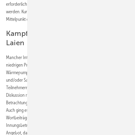
erforderlich machen, oder Systeme, die als Lockangebote bepreist
werden. Kurzum: Die Wärmepumpe stand in vielerlei Hinsicht im
Mittelpunkt der beiden Sitzungstage.
Kampfpreise machen Eindruck bei
Laien
Mancher Interessent für ein neues Heizsystem mag sich von attraktiv
niedrigen Preisen beeindrucken lassen, die er durch
Wärmepumpenangebote im Web wahrnimmt. Fachunternehmer
und/oder Sachverständige, von denen es unter den Bufa-
Teilnehmern aus allen Landesverbänden etliche gibt, bereicherten die
Diskussion mit Beispielen über günstige Offerten, die bei genauer
Betrachtung als Minimalausstattungen eingeschätzt werden können.
Auch ging es um Mängel bei neu errichteten Anlagen. Aus den
Wortbeiträgen ließ sich zusammenfassen: Ein regional tätiger SHK-
Innungsbetrieb kümmere sich in aller Regel um ein individuelles
Angebot, das auf die Besonderheit der jeweiligen Immobilie und auf