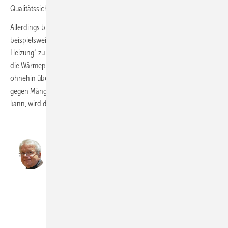
Qualitätssicherung vorschreibt. Darüber bestand durchweg Einigkeit.
Allerdings brauche es dafür kein weiteres Leistungsmerkmal,
beispielsweise ausgebildete Mitarbeiter noch zusätzlich als „Fachkraft
Heizung“ zu zertifizieren. Schulungen und Fachinformationen rund um
die Wärmepumpe würden den organisierten Innungsbetrieben
ohnehin über die Landesverbände bereitgestellt. Was darüber hinaus
gegen Mängel bei installierten Wärmepumpen unternommen werden
kann, wird der ZVSHK in weiteren Gesprächen mit der dena erörtern.
Mit ZVPlan arbeiten jetzt 8100
User.
Wärmepumpenberechnung per
Lidar und rückläufige
Gasgerätenachfrage haben einen
Schub gegeben.