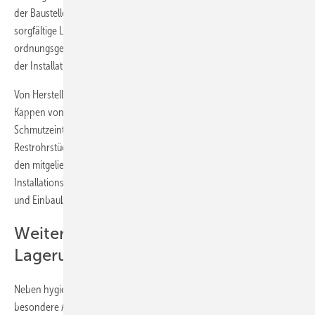
der Baustelle trägt der Installateur die Verantwortung für die
sorgfältige Lagerung, den sachgerechten Einbau und die
ordnungsgemäße Vorhaltung der Materialien bis zur Inbetriebnahme
der Installation.
Von Herstellern mitgelieferte Schutzverpackungen oder Stopfen und
Kappen von Rohren sind während der Montage zur Vermeidung von
Schmutzeintrag in die Installation zu verwenden. Ebenso sollten
Restrohrstücke bis zur Wiederverwendung gegen Schmutzeintrag mit
den mitgelieferten Stopfen oder Kappen verschlossen werden. In den
Installations-Anleitungen der Hersteller sind die Transport-, Lager-
und Einbaubedingungen für eine saubere Installation beschrieben.
Weitere Anforderungen an die
Lagerung
Neben hygienischen Aspekten kann es für bestimmte Werkstoffe
besondere Anforderungen an die Lagerung geben, z.B. müssen