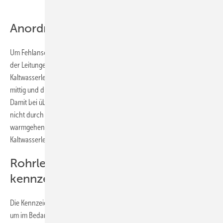
Anordnung der Rohrleitungen
Um Fehlanschlüsse zu vermeiden, muss auf eine eindeutige Verlegung
der Leitungen geachtet werden. Es ist üblich, bei Parallelverlegung die
Kaltwasserleitung in Fließrichtung rechts, die Warmwasserleitung
mittig und die Zirkulationsleitung in Fließrichtung links anzuordnen.
Damit bei übereinanderliegenden Leitungen die Kaltwasserleitung
nicht durch Konvektion unzulässig erwärmt wird, sollten
warmgehende Rohrleitungen grundsätzlich oberhalb der
Kaltwasserleitung angeordnet werden.
Rohrleitungen und Armaturen
kennzeichnen
Die Kennzeichnung von Rohrleitungen und Armaturen ist notwendig,
um im Bedarfsfall (Reparatur oder Wasserschaden) eine schnelle