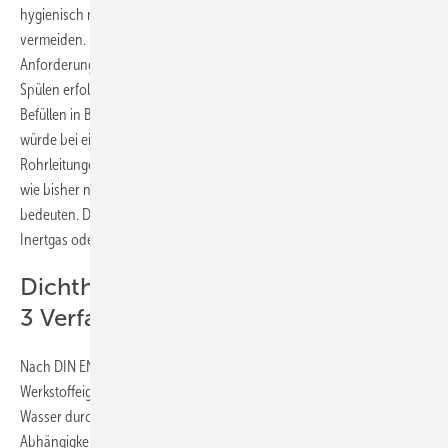
hygienisch negative Auswirkungen haben und sind deshalb zu
vermeiden. Im Abschnitt „Spülen“ der DIN EN 806-4 besteht sogar die
Anforderung, dass regelmäßig in Abständen von sieben Tagen ein
Spülen erfolgen muss, wenn ein System nicht unmittelbar nach dem
Befüllen in Betrieb genommen wird. Aufgrund dieser Anforderung
würde bei einer Dichtheitsprüfung mit Wasser, bevor die
Rohrleitungen verdeckt werden und im Anschluss daran, ein Spülen
wie bisher nach DIN 1988-2 einen nicht zu rechtfertigenden Aufwand
bedeuten. Deshalb lässt DIN EN 806-4 eine Dichtheitsprüfung mit
Inertgas oder Druckluft sowie ein Spülen mit Wasser zu.
Dichtheitsprüfung: Merkblatt zu den
3 Verfahren
Nach DIN EN 806-4 sind aufgrund der unterschiedlichen
Werkstoffeigenschaften auch unterschiedliche Druckprüfungen mit
Wasser durchzuführen. Die Art der Prüfverfahren (A, B oder C) ist in
Abhängigkeit von den eingesetzten Rohrwerkstoffen (Metall,