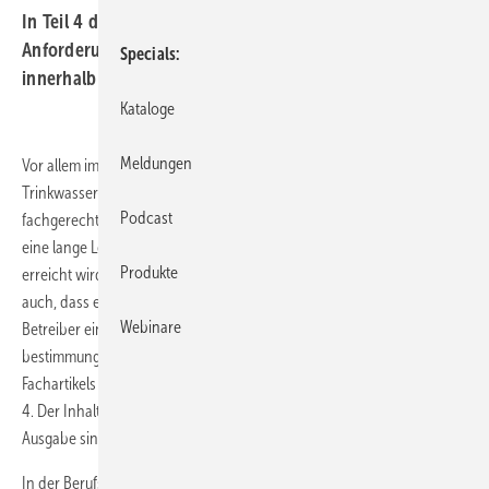
In Teil 4 der Normenreihe finden Sie Empfehlungen und
Anforderungen an die Installation von TrW-Anlagen
Specials
innerhalb und Rohrleitungen außerhalb von Gebäuden.
Kataloge
Meldungen
Vor allem im Interesse der Auftraggeber und Betreiber von
Trinkwasser-Installationen müssen Installations-Arbeiten so
Podcast
fachgerecht ausgeführt und Materialien so gewählt werden, dass für
eine lange Lebensdauer eine sichere und wirtschaftliche Nutzung
Produkte
erreicht wird. Voraussetzung für eine fachgerechte Installation ist aber
auch, dass eine qualifizierte Planung und nach der Übergabe an den ­
Webinare
Betreiber eine regelmäßige Instandhaltung sowie ein
bestimmungsgemäßer Betrieb erfolgt. Als Grundlage dieses
Fachartikels dient der DIN/Beuth/ZVSHK-Kommentar zur DIN EN 806-
4. Der Inhalt der Mitgliederausgabe des ZVSHK und der DIN/Beuth-
Ausgabe sind identisch (
Bild 1
).
In der Berufsausbildung zum Anlagenmechaniker für Sanitär-,