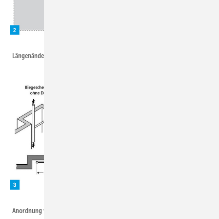
Heinrichs/ZVSHK/SBZ
Längenänderungen in mm/m bei Warmwasserleitungen.
Geberit
Anordnung von Biegeschenkeln (BS) in einem Schacht.