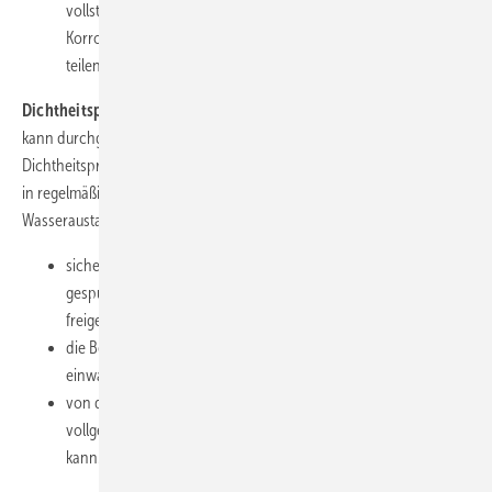
vollständig gefüllt bleiben kann, sodass die
Korrosionsbeständigkeit eines Werkstoffes in einer
teilentleerten Leitung gefährdet ist.
Dichtheitsprüfung mit Wasser
: Die Dichtheitsprüfung mit Wasser
kann durchgeführt werden, wenn vom Zeitpunkt der
Dichtheitsprüfung bis zur Inbetriebnahme der Trinkwasserinstallation
in regelmäßigen Abständen, spätestens nach sieben Tagen, ein
Wasseraustausch sichergestellt wird. Außerdem, wenn
sichergestellt ist, dass der Haus- oder Bauwasseranschluss
gespült und dadurch für den Anschluss und Betrieb
freigegeben ist,
die Befüllung des Leitungssystems über hygienisch
einwandfreie Komponenten erfolgt,
von der Dichtheitsprüfung bis zur Inbetriebnahme die Anlage
vollgefüllt bleibt und eine Teilbefüllung vermieden werden
kann.