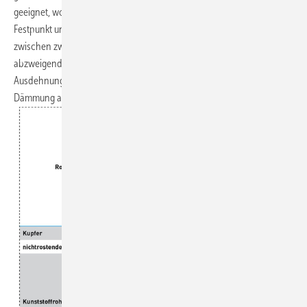
geeignet, wobei die Abzweigung die Ausdehnung zwischen einem
Festpunkt und der Abzweigung oder bei weiterführenden Leitungen
zwischen zwei Festpunkten aufnehmen muss. Dazu sollten für die
abzweigende Leitung entsprechende Längen sowie Freiräume als
Ausdehnungsräume vorgesehen und bei Verlegung im Mauerwerk mit
Dämmung ausgeführt werden (
Bild 3
).