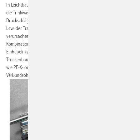
In Leichtbau-Vorwandinstallationen oder Leichtbauwänden müssen
die Trinkwasserleitungen so verlegt und befestigt werden, dass bei
Druckschlägen die Leitungen nicht an die Stege des Ständerwerks
bzw. der Tragekonstruktion anschlagen und somit Geräusche
verursachen. Dieses „Leitungsschlagen“ kann insbesondere durch die
Kombination von schnellschließenden Entnahmearmaturen wie
Einhebelmischer und biegeweichen Kunststoffrohren in
Trockenbaukonstruktionen entstehen. Biegeweiche Rohrwerkstoffe
wie PE-X- oder PB-Rohre benötigen im Vergleich zu Metall oder
Verbundrohren wesentlich mehr Befestigungspunkte (
Bild 7
).