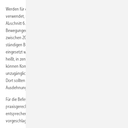
Werden für die Aufnahme der Längenänderung Axialkompensatoren
verwendet, so müssen diese den Anforderungen nach DIN EN 806-2,
Abschnitt 6.2 genügen. Sie eignen sich für die Aufnahme axialer
Bewegungen in Rohrinstallationen bei Betriebstemperaturen
zwischen 20°C und 120°C (
Bild 4
). Weil Kompensatoren durch die
ständigen Bewegungen hoch belastet werden, sollten sie nur dort
eingesetzt werden, wo sie regelmäßig kontrolliert werden können. Das
heißt, in zentralen und begehbaren Rohrkanälen bzw. Schächten
können Kompensatoren eingesetzt werden, nicht aber in
unzugänglichen Vorwandinstallationen oder abgehängten Decken.
Dort sollten zur Aufnahme der Längenänderung unter Wärmeeinfluss
Ausdehnungsbögen verwendet werden (
Bild 5
).
Für die Befestigung von Steigleitungen wurden im Kommentar
praxisgerechte Empfehlungen einheitlich für alle Rohrwerkstoffe
entsprechend der Anzahl der Geschosse in Wohngebäuden
vorgeschlagen (
Bild 6
).