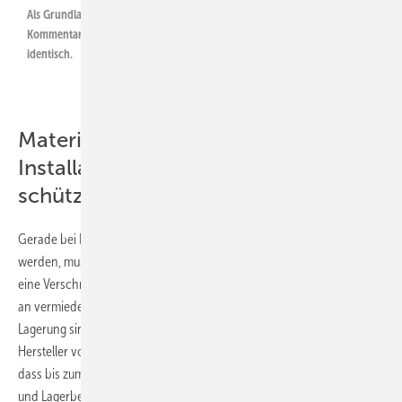
Als Grundlage dieses ­Fachartikels dient der DIN/Beuth/ZVSHK-
Kommentar zur DIN EN 806-4. Die Inhalte beider Aus­gaben sind
identisch.
Material für Trinkwasser-
Installationen vor Verschmutzung
schützen
Gerade bei Bauteilen, die in Trinkwasser-Installationen eingesetzt
werden, muss aus hygienischen Gründen dafür gesorgt werden, dass
eine Verschmutzung der wasserberührten Oberflächen von Anfang
an vermieden wird. Von der Herstellung über den Transport und die
Lagerung sind die Bauteile gegen Verschmutzung zu schützen.
Hersteller von Produkten verpacken diese Bauteile in der Regel so,
dass bis zum Einbau auf der Baustelle bei Beachtung der Transport-
und Lagerbedingungen keine Verschmutzung stattfinden kann. Auf