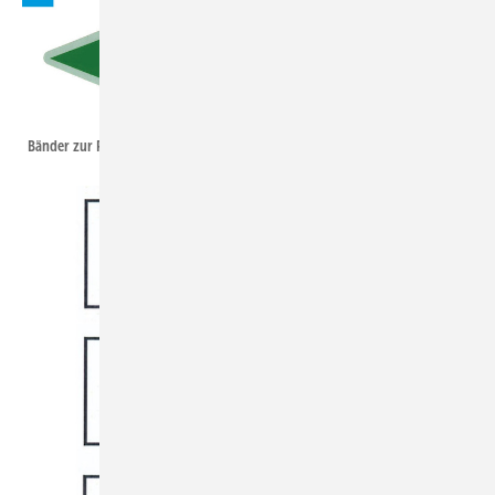
Heinrichs/ZVSHK/SBZ
Bänder zur Rohrleitungskennzeichnung mit Fließrichtungspfeilen.