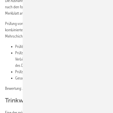
Die Ausnahme sollte das Prüfverfahren mit Wasser darstellen, das
nach den folgenden Durchführungshinweisen nach dem ZVSHK-
Merkblatt anzuwenden ist.
Prüfung von PP-, PE-, PE-X-, PB-Rohrleitungen sowie den damit
kombinierten Installa­tionen aus Metall- und
Mehrschichtverbundrohren:
Prüfdruck: 1,1-facher Betriebsdruck = 11 bar
Prüfzeit mit 11bar 30 Minuten, danach Kontrolle der
Verbindungen. Kein Leck darf erkennbar sein, dann absenken
des Drucks von 11bar auf 5,5bar
Prüfzeit mit 5,5bar 120 Minuten
Gesamtprüfzeit 150 Minuten
Bewertung: Am Manometer darf kein Druckabfall erkennbar sein.
Trinkwasser-Installation spülen
Eine der möglichen Ursachen für Veränderungen des Trinkwassers