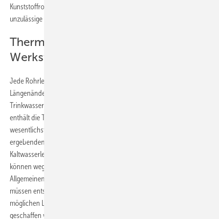
Kunststoffrohre vor dem Einfluss von UV-Strahlung und gegen
unzulässige Temperatureinflüsse geschützt werden.
Thermische Bewegungen der
Werkstoffe berücksichtigen
Jede Rohrleitung unterliegt bei Temperaturänderungen auch einer
Längenänderung, die werkstoffabhängig ist. Für die als
Trinkwasserleitung in Gebäuden gebräuchlichen Rohrwerkstoffe
enthält die Tabelle „Längen­änderungen“ die für Warmwasserleitungen
wesentlichsten Temperaturdifferenzen und die sich daraus
ergebenden Längenänderungen (
Bild 2
). Die Längenänderungen von
Kaltwasserleitungen in Gebäuden (auch von Kunststoffrohrleitungen)
können wegen der nur geringen Temperaturdifferenzen im
Allgemeinen vernachlässigt werden. Für Warmwasserleitungen
müssen entsprechend der jeweils zu kompensierenden maximal
möglichen Längenänderungen Ausdehnungsmöglichkeiten
geschaffen werden. Dafür sind Richtungsänderungen am besten