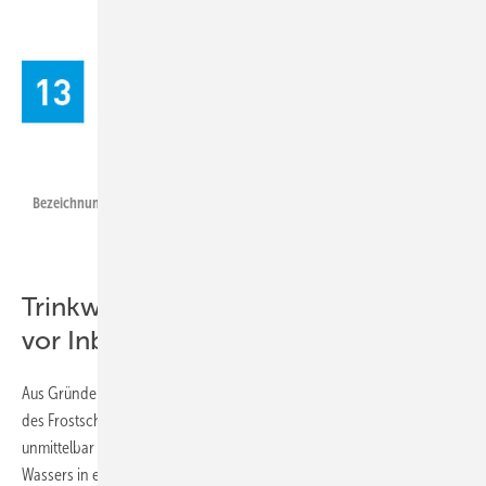
Heinrichs/ZVSHK/SBZ
Bezeichnungsschild mit Strangnummer.
Trinkwasser-Installation unmittelbar
vor Inbetriebnahme befüllen
Aus Gründen der Trinkwasserhygiene, des Korrosionsschutzes und
des Frostschutzes soll ein Befüllen der Trinkwasser-Installation erst
unmittelbar vor der Inbetriebnahme erfolgen. Lange Verweilzeiten des
Wassers in einer befüllten oder teilbefüllten Rohrleitung können