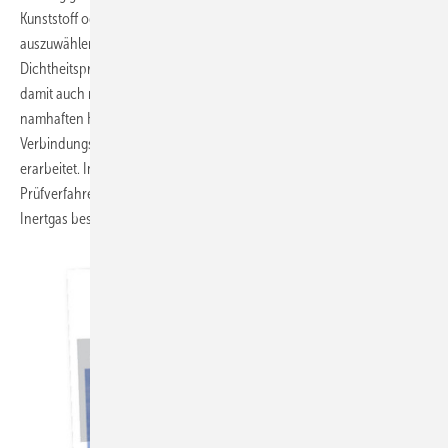
Kunststoff oder Mischinstallation aus Metall und Kunststoff)
auszuwählen. Erfahrungsgemäß wird die Unterschiedlichkeit der drei
Dichtheitsprüfverfahren auf der Baustelle nicht wahrgenommen und
damit auch nicht umgesetzt. Aus diesem Grunde hat der ZVSHK mit
namhaften Herstellern unterschiedlicher Rohrwerkstoffe und
Verbindungstechniken das Merkblatt „Dichtheitsprüfungen“
erarbeitet. In diesem Merkblatt werden sowohl ein praxisgerechtes
Prüfverfahren mit Wasser als auch ein solches mit Druckluft bzw.
Inertgas beschrieben (
Bild 14
).