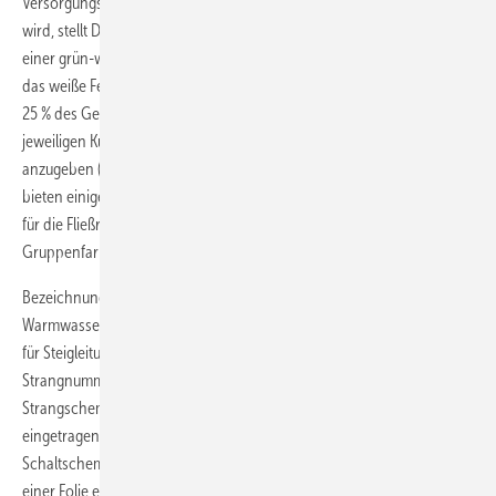
Versorgungssysteme farblich unterschiedlich zu kennzeichnen, erfüllt
wird, stellt DIN 2403 die Anforderung, dass Trinkwasserleitungen mit
einer grün-weiß-grünen Farbmarkierung zu kennzeichnen sind, wobei
das weiße Feld 50 % des Gesamtfeldes und die grünen Seitenränder je
25 % des Gesamtfeldes umfassen müssen. Im weißen Feld sind die
jeweiligen Kurzzeichen nach DIN EN 806-1 oder der Klartext
anzugeben (
Bild 10
). Für die Kennzeichnung von Rohrleitungen
bieten einige Hersteller Rohrleitungsbänder und Farbringe mit Pfeilen
für die Fließrichtung sowie Schilder und Aufkleber in den jeweiligen
Gruppenfarben der Norm an (
Bild 11
).
Bezeichnungsschilder können einzeln, z.B. für Kaltwasser-,
Warmwasser- und Zirkulationsleitungen, oder zusammengefasst, z.B.
für Steigleitungen, erstellt werden (
Bilder 12 und 13
). Die
Strangnummern müssen in den Bestandsplänen, wie einem
Strangschema oder einem Grundrissplan, mit Leitungsverlauf
eingetragen sein. Für größere Trinkwasserinstallationen können
Schaltschemen erforderlich sein, die in einer „Sanitärzentrale“ in
einer Folie eingeschweißt an einer Wand angebracht werden. Aus