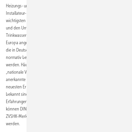
Heizungs- und Klimatechnik und in der Meisterprüfungsausbildung im
Installateur- und Heizungsbauerhandwerk werden in Deutschland die
wichtigsten Grundlagen für eine Installation bzw. für die Verarbeitung
und den Umgang mit den unterschiedlichen Werkstoffen einer
Trinkwasser­installation vermittelt. In der DIN EN 806-4, die in ganz
Europa angewendet werden soll, sind viele der Installationstechniken,
die in Deutschland in der Berufsausbildung vermittelt werden,
normativ beschrieben und sollen somit einheitlich angewendet
werden. Häufiger wird in den einzelnen Abschnitten der Norm auf
„nationale Vorschriften“ verwiesen. Im Sinne dieser Norm sind dies
anerkannte Regeln der Technik, die in der Praxis bei den nach dem
neuesten ­Erkenntnisstand vorgebildeten Technikern durchweg
bekannt sind und sich aufgrund fortdauernder praktischer
Erfahrungen bewährt haben. Diese anerkannten Regeln der Technik
können DIN-Normen, DVGW-Arbeitsblätter, VDI-Richtli­nien oder
ZVSHK-Merkblätter sein, wenn diese in der Praxis angewendet
werden.