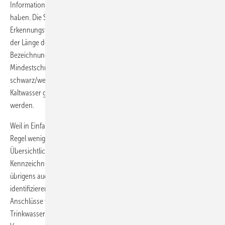
Information über die Rohrleitungen oder die Absperrbereiche zu
haben. Die Schildergröße ergibt sich aus der erforderlichen
Erkennungsweite und der daraus resultierenden Schrifthöhe sowie
der Länge der Beschriftung. In der Regel haben die
Bezeichnungsschilder eine Größe von 100 x 50mm und eine
Mindestschrifthöhe von 5mm. Die Schilderfarbe und die Schrift kann
schwarz/weiß oder in den Farben des jeweiligen Mediums, z.B.
Kaltwasser grün, Warmwasser rot und Zirkulation violett, gewählt
werden.
Weil in Einfamilienhäusern oder vergleichbaren Gebäuden in der
Regel wenige Absperrungen installiert sind, kann wegen der
Übersichtlichkeit in solchen Gebäuden auf
Kennzeichnungen/Bezeichnungsschilder verzichtet werden. Dies gilt
übrigens auch für Absperrarmaturen eines eindeutig zu
identifizierenden Bereichs, wie eines Sanitärraumes, oder die
Anschlüsse von Geräten oder Apparaten. Damit die Forderung der
Trinkwasserverordnung, Leitungen unterschiedlicher