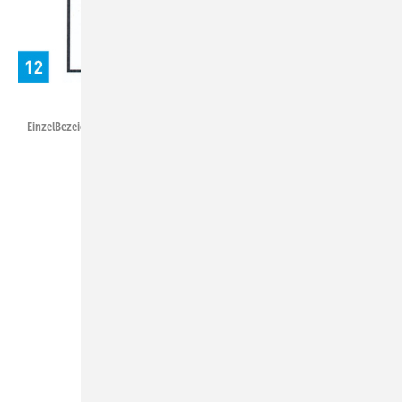
Heinrichs/ZVSHK/SBZ
Einzel­Bezeichnungs­schilder.