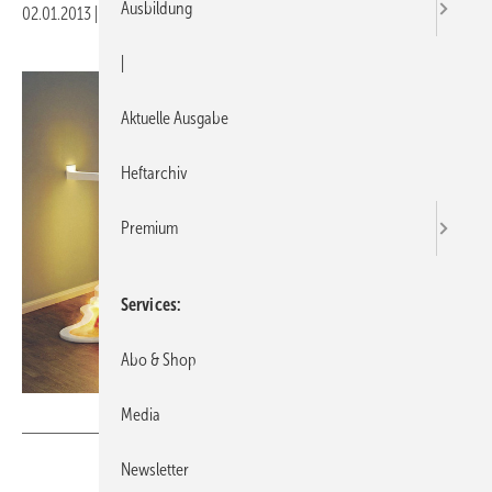
Ausbildung
02.01.2013
|
Druckvorschau
|
Aktuelle Ausgabe
Heftarchiv
Premium
Services
Abo & Shop
Media
KME
Newsletter