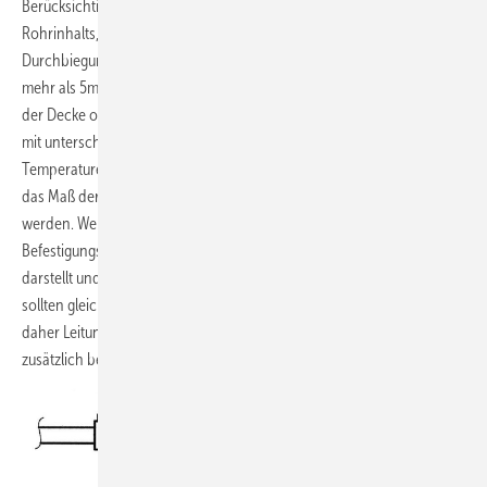
Berücksichtigung des Eigengewichtes der Rohrleitung, des
Rohrinhalts, der Dämmung und einer maximal zulässigen
Durchbiegung. Das menschliche Auge kann eine Durchbiegung von
mehr als 5mm/m erkennen (
Bild 8
). Bei Trassenführungen unterhalb
der Decke oder in Schächten ist es unumgänglich, dass auch Rohre
mit unterschiedlichen Nennweiten und unterschiedlichen
Temperaturen mit gleichen Abständen befestigt werden. Dabei sollte
das Maß der Durchbiegung im Einzelfall betrachtet und bewertet
werden. Wenn die Durchbiegung aufgrund verlängerter
Befestigungsabstände lediglich eine optische Beeinträchtigung
darstellt und keine negativen Auswirkungen auf das Rohrsystem hat,
sollten gleiche Befestigungsabstände möglich sein, ansonsten sollten
daher Leitungen mit kleinerer Nennweite über Zwischenabhängungen
zusätzlich befestigt werden (
Bild 9
).