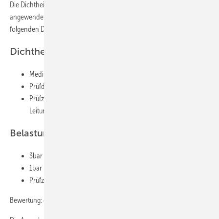
Die Dichtheitsprüfung mit Druckluft oder ­Inertgas sollte grundsätzlich
angewendet werden. Im Wesentlichen sind nach ZVSHK-Merkblatt die
folgenden Durchführungshinweise einzuhalten.
Dichtheitsprüfung:
Medium ölfreie Druckluft oder Inertgas, z.B. Stickstoff
Prüfdruck 150mbar
Prüfzeit bis 100l Leitungsvolumen 120 Minuten, je weitere 100l
Leitungsvolumen 20 Minuten
Belastungsprüfung:
3bar bis Nennweiten DN 50
1bar bei Nennweiten grö&szlig;er DN 50 &ndash; DN 100
Prüfzeit 10 Minuten
Bewertung: dicht, kein Druckabfall auf dem Manometer erkennbar.