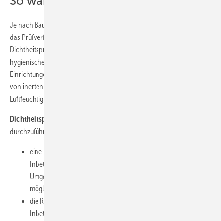
So wählen Sie das Prüfverfahren
Je nach Bauvorhaben und Einstufung der möglichen Gefährdung ist
das Prüfverfahren zu wählen.
Dichtheitsprüfung mit inerten Gasen: In Gebäuden, in denen erhöhte
hygienische Anforderungen bestehen, wie bei medizinischen
Einrichtungen, Krankenhäusern, Arztpraxen, kann die Verwendung
von inerten Gasen gefordert werden, um eine Kondensation der
Luftfeuchtigkeit in der Rohrleitung auszuschließen.
Dichtheitsprüfung mit Druckluft
: Die Dichtheitsprüfung ist mit Luft
durchzuführen, wenn
eine längere Stillstandszeit von der Dichtheitsprüfung bis zur
Inbetriebnahme, insbesondere bei durchschnittlichen
Umgebungstemperaturen&gt;25°C, zu erwarten ist, um
mögliches Bakterienwachstum auszuschlie&szlig;en, oder
die Rohrleitung von der Dichtheitsprüfung bis zur
Inbetriebnahme, z.B. wegen einer Frostperiode, nicht