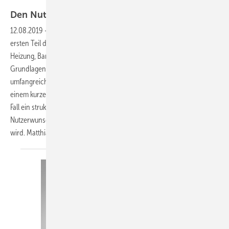
ZVSHK
Den Nutzer ins Zentrum
stellen
12.08.2019
-
Neues Regelwerk Heizung – SBZ-Serie Teil 2
Nachdem im
ersten Teil dieser Serie das Konzept und der Aufbau des Regelwerks
Heizung, Band 1: Planung vorgestellt wurden, geht es nun mit der
Grundlagenermittlung in die Praxis. Diese kann eine sehr
umfangreiche planerische Leistung sein oder eventuell auch nur in
einem kurzen Kundengespräch geklärt werden. Wichtig sind in jedem
Fall ein strukturiertes Vorgehen sowie die Berücksichtigung des
Nutzerwunsches, damit das Ergebnis auch den Erwartungen gerecht
wird.
Matthias
Wagnitz