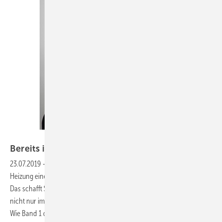
Fotostudio Teltow
Bereits im Handwerk
angekommen
23.07.2019
-
Regelwerk Heizung
Der ZVSHK gibt mit dem Regelwerk
Heizung eine Orientierung im Umgang mit dem Normendschungel.
Das schafft Sicherheit für Handwerksbetriebe und gibt Rückhalt –
nicht nur im Planungsprozess selbst, sondern auch darüber hinaus.
Wie Band 1 des Regelwerks entstanden ist und welche Reaktionen