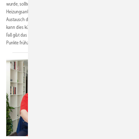
wurde, sollte ein Konzept erstellt werden, wie die neue
Heizungsanlage grundsätzlich aussehen soll. Je nachdem, ob nur der
Austausch des Wärmeerzeugers oder eine Totalsanierung ansteht,
kann dies kürzer oder umfangreicher ausfallen. Gerade im letzteren
Fall gibt das Regelwerk Heizung in Kapitel 2 eine Orientierung, welche
Punkte frühzeitig bedacht werden sollten.
Matthias
Wagnitz