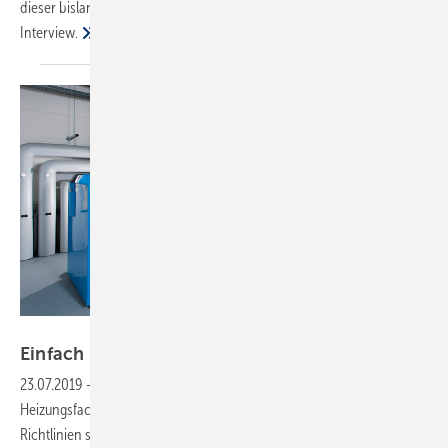
dieser bislang hervorgerufen hat, erläutert Matthias Wagnitz im
Interview.
Buderus
Einfach richtig
machen
23.07.2019
-
Neues Regelwerk Heizung, SBZ-Serie Teil 1
Ein
Heizungsfachbetrieb oder Planer muss bei der Fülle von Normen und
Richtlinien sowie bei der Vielfalt von Angeboten auf dem