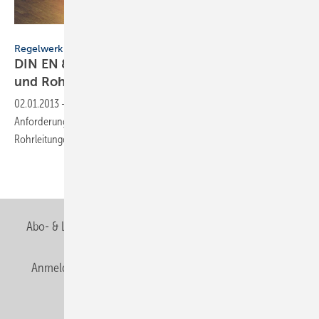
KME
Regelwerk
DIN EN 806-4 Installation: Trinkwasseranlagen
und
Rohrleitungen
02.01.2013
-
In Teil 4 der Normenreihe finden Sie Empfehlungen und
Anforderungen an die Installation von TrW-Anlagen innerhalb und
Rohrleitungen außerhalb von
Gebäuden.
Abo- & Leserservice
AGB
Alle Inhalte chronologisch
Anmelden
Anmeldung & Registrierung
Newsletter
Datenschutz
E-Paper
Editor's choice