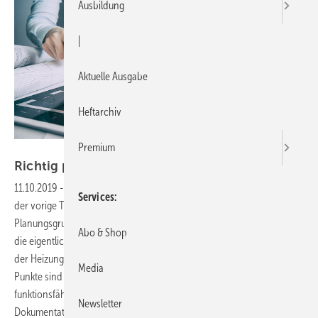
Ausbildung
|
Aktuelle Ausgabe
Heftarchiv
Premium
Gettyimages / scyther5
Richtig planen und
dokumentieren
11.10.2019
-
Neues Regelwerk Heizung – SBZ-Serie Teil 4 Nachdem
Services
der vorige Teil dieser Serie gezeigt hat, wie aus den
Planungsgrundlagen ein Anlagenkonzept erstellt wird, geht es nun um
Abo & Shop
die eigentliche Planung, also die Berechnung und Dimensionierung
der Heizungsanlage sowie die notwendige Dokumentation. Beide
Media
Punkte sind ähnlich wichtig. Während die Berechnung eine
funktionsfähige Anlage erst ermöglicht, verhindert eine angemessene
Newsletter
Dokumentation Streit während und nach der Bauphase und schafft