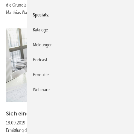
die Grundlage für eine zukünftige Bewirtschaftung der Immobilie.
Matthias
Wagnitz
Specials
Kataloge
Meldungen
Podcast
Produkte
Webinare
RossHelen / Getty Images
Sich einen Kopf
machen
18.09.2019
-
Neues Regelwerk Heizung – SBZ-Serie, Teil 3
Nach der
Ermittlung der Grundlagen, die im vorigen Teil dieser Serie erläutert