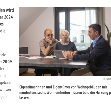
den wird
ar
2024
zes
 die
hrte
r
2009
er die
ucht
Zuku
gebaut
Eigentümerinnen und Eigentümer von Wohngebäuden mit
weisen
mindestens sechs Wohneinheiten müssen bald die Heizung p
ngen
lassen.