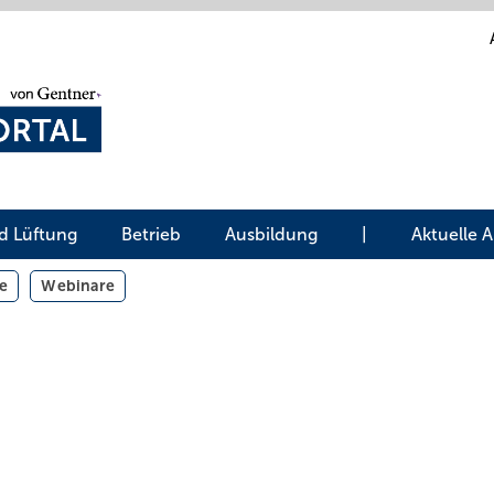
d Lüftung
Betrieb
Ausbildung
|
Aktuelle 
e
Webinare