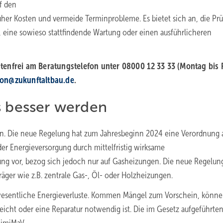
uf den
rüher Kosten und vermeide Terminprobleme. Es bietet sich an, die Pr
 eine sowieso stattfindende Wartung oder einen ausführlicheren
tenfrei am Beratungstelefon unter 08000
12
33
33 (Montag bis 
fon@zukunftaltbau.de
.
s besser werden
öhen. Die neue Regelung hat zum Jahresbeginn 2024 eine Verordnung 
er Energieversorgung durch mittelfristig wirksame
ung vor, bezog sich jedoch nur auf Gasheizungen. Die neue Regelun
äger wie z.B. zentrale Gas-, Öl- oder Holzheizungen.
 wesentliche Energieverluste. Kommen Mängel zum Vorschein, könne
eicht oder eine Reparatur notwendig ist. Die im Gesetz aufgeführte