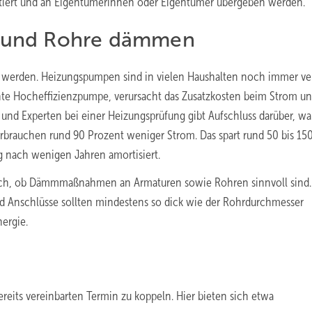
tiert und an Eigentümerinnen oder Eigentümer übergeben werden.
 und Rohre dämmen
 werden. Heizungspumpen sind in vielen Haushalten noch immer ver
nte Hocheffizienzpumpe, verursacht das Zusatzkosten beim Strom u
 und Experten bei einer Heizungsprüfung gibt Aufschluss darüber, w
brauchen rund 90 Prozent weniger Strom. Das spart rund 50 bis 15
ig nach wenigen Jahren amortisiert.
auch, ob Dämmmaßnahmen an Armaturen sowie Rohren sinnvoll sind.
Anschlüsse sollten mindestens so dick wie der Rohrdurchmesser
nergie.
ereits vereinbarten Termin zu koppeln. Hier bieten sich etwa