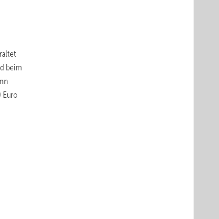
altet
nd beim
ann
0 Euro