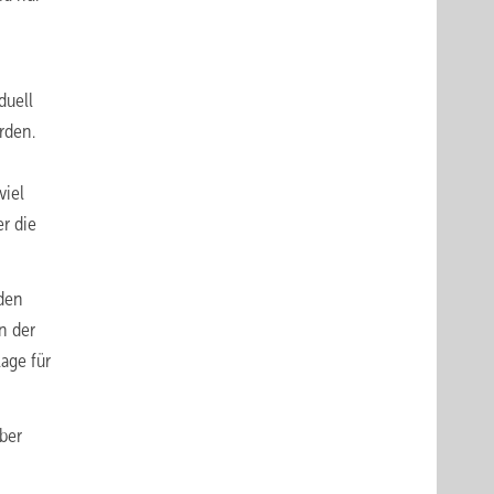
duell
rden.
viel
r die
rden
n der
age für
ber