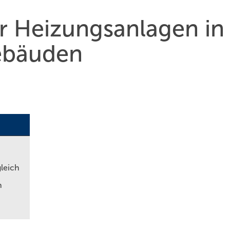
ür Heizungs­anlagen in
ebäuden
leich
n