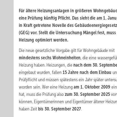
Für ältere Heizungsanlagen in größeren Wohngebäu
eine Prüfung künftig Pflicht. Das sieht die am 1.
Janu
in Kraft getretene Novelle des Gebäudeenergiegeset
(GEG) vor. Stellt die Untersuchung Mängel fest, muss
Heizung optimiert werden.
Die neue gesetzliche Vorgabe gilt für Wohngebäude mit
mindestens sechs Wohneinheiten
, die eine wassergefü
Heizung haben. Heizungen, die
nach dem 30.
Septembe
eingebaut wurden, fallen
15
Jahre nach dem Einbau
unt
Prüfpflicht und müssen spätestens ein Jahr später unters
worden sein. Wer eine Heizung
am 1. Oktober 2009
ein
hat, muss die Prüfung also
zum 30.
September
2025
vor
können. Eigentümerinnen und Eigentümer älterer Heizu
haben Zeit
bis 30.
September
2027
.