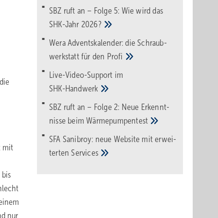
SBZ ruft an – Folge 5: Wie wird das
SHK-Jahr
2026?
Wera Adventskalender: die Schraub­
werk­statt für den
Pro­fi
Live-Video-Support im
die
SHK-Handwerk
SBZ ruft an – Folge 2: Neue Erkennt­
nisse beim
Wärme­pumpen­test
SFA Sanibroy: neue Web­site mit erwei­
t mit
terten
Services
 bis
hlecht
 einem
nd nur