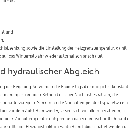
imiMaV.
ist und
nn.
absenkung sowie die Einstellung der Heizgrenztemperatur, damit 
 auf das Winterhalbjahr wieder automatisch anschaltet.
d hydraulischer Abgleich
llung der Regelung. So werden die Räume tagsüber möglichst konstan
nem energiesparenden Betrieb bei. Über Nacht ist es ratsam, die
s herunterzuregeln. Senkt man die Vorlauftemperatur bspw. etwa ein
rz vor dem Aufstehen wieder, lassen sich vor allem bei älteren, sc
niger Vorlauftemperatur entsprechen dabei durchschnittlich rund
hr sollte die Heizungsfunktion weitgehend abgeschaltet werden u