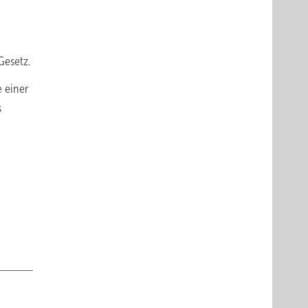
Gesetz.
e einer
s