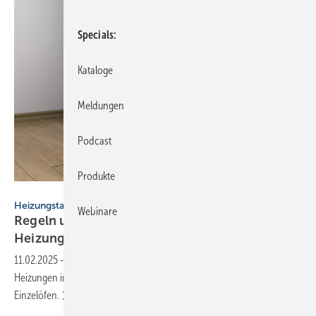
Specials
Kataloge
Meldungen
Podcast
Produkte
Source Of Yours - stock.adobe.com
Heizungstausch
Webinare
Regeln und Fristen beim Einbau einer neuen
Heizung
11.02.2025
-
Zukunft Altbau informiert über den Einbau neuer
Heizungen in Mehrfamilienhäusern mit Etagenheizungen und
Einzelöfen.