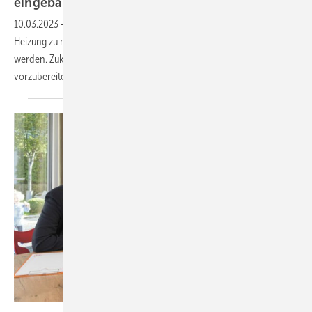
eingebaut werden
dürfen
10.03.2023
-
Ab 2024 soll laut einem Gesetzesentwurf jede neue
Heizung zu mindestens 65 % mit erneuerbaren Energien betrieben
werden. Zukunft Altbau rät, den Heizungstausch frühzeitig
vorzubereiten.
Zukunft Altbau