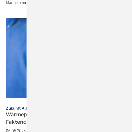
Mängeln muss die Heizung optimiert
werden.
Worawut - stock.adobe.com
Zukunft Altbau
Wärmepumpen: Die 7 größten Mythen im
Faktencheck
06.06.2023
-
Zukunft Altbau hat Bedenken rund um Wärmepumpen