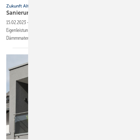
Zukunft Altbau
Sanierungsförderung: Änderungen
2023
15.02.2023
-
Künftig werden u. a. die Materialkosten von
Eigenleistungen bezuschusst. Wer selbst saniert, erhält z. B. für
Dämmmaterialien Zuschüsse von bis zu
20 %.