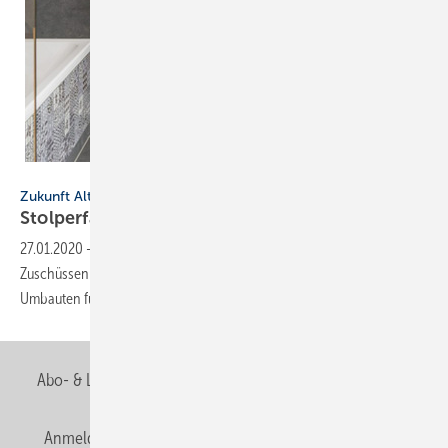
Zukunft Altbau
Zukunft Altbau
Stolperfallen gleich mit
beseitigen
27.01.2020
-
Das Beseitigen von Stolperfallen wird wieder mit KfW-
Zuschüssen unterstützt. Es empfiehlt sich, nicht bis ins hohe Alter
Umbauten für mehr Barrierefreiheit zu
warten.
Abo- & Leserservice
AGB
Alle Inhalte chronologisch
Anmelden
Anmeldung & Registrierung
Newsletter