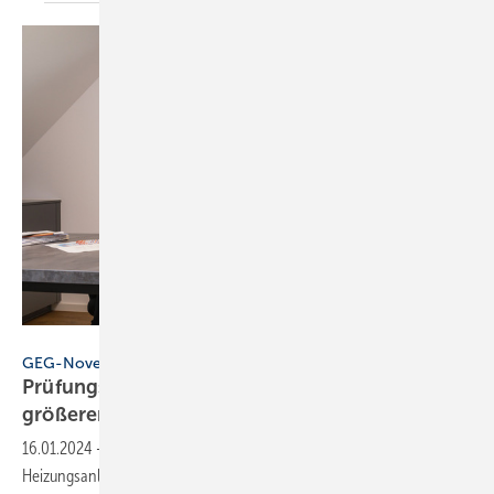
Zukunft Altbau
GEG-Novelle
Prüfungs­pflicht für Heizungs­anlagen in
größeren
Wohn­gebäuden
16.01.2024
-
Die GEG-Novelle sieht vor, dass die Prüfung für ältere
Heizungsanlagen in größeren Wohngebäuden Pflicht wird. Bei