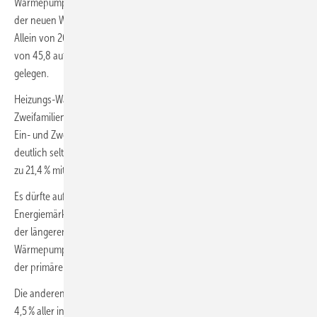
Wärmepumpen wurden im Jahr 2021 erstmals in mehr als der Hälfte
der neuen Wohngebäude als primäre Heizenergiequelle eingesetzt.
Allein von 2020 bis 2021 stieg der Anteil um knapp 5 Prozentpunkte
von 45,8 auf 50,6 %. Im Jahr 2015 hatte der Anteil noch bei 31,4 %
gelegen.
Heizungs-Wärmepumpen kommen vor allem in Ein- und
Zweifamilienhäusern zum Einsatz: In 53,9 % aller 2021 fertiggestellten
Ein- und Zweifamilienhäuser wurde eine Wärmepumpe eingebaut,
deutlich seltener war der Anteil in Mehrfamilienhäusern (30,6 %), die
zu 21,4 % mit Fernwärme und zu 39,1 % mit Erdgas beheizt werden.
Es dürfte aufgrund der jüngsten Entwicklungen auf den
Energiemärkten und bei den Förderprogrammen des Bundes sowie
der längeren Bauzeiten allerdings schon bald dazu kommen, dass die
Wärmepumpe auch bei Mehrfamilienhäusern die führende Rolle bei
der primären Heizquelle übernimmt.
Die anderen erneuerbaren Energien zusammengenommen werden in
4,5 % aller in 2021 fertiggestellten neuen Wohngebäude als primäre