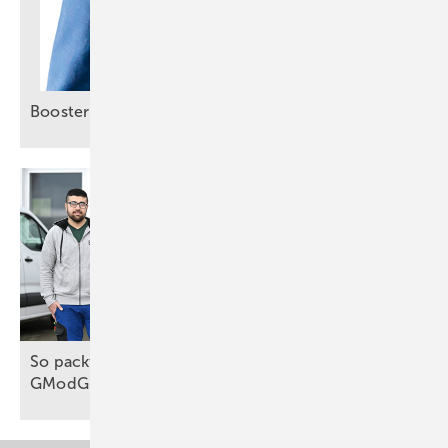
Booster für smartes
Energiemanagement
So packt das Handwerk die Wärmewende an, trotz
GModG