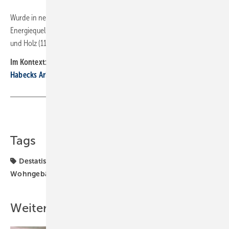
Wurde in neuen Wohngebäuden eine weitere (sekundäre)
Energiequelle eingesetzt, waren dies bevorzugt Solarthermie (13,1 %)
und Holz (11,8 %). ■
Im Kontext:
Habecks Arbeitsplan: bis 2024 jährlich 500 000 Wärmepumpen
Teilen
Link kopieren
Tags
Destatis
Gas-Heizung
Heizungs-Wärmepumpe
Wohngebäude
Wärmepumpe
Weitere Inhalte