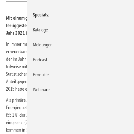
Specials
Mit einem großen Schritt hat die Wärmepumpe bei den
fertiggestellten Wohngebäuden mit einem Anteil von 50,6 % im
Kataloge
Jahr 2021 ihre Führungsrolle stark ausgebaut.
In immer mehr neuen Wohngebäuden in Deutschland werden
Meldungen
erneuerbare Energien zum Heizen genutzt: Über zwei Drittel (70,7 %)
der im Jahr 2021 fertiggestellten Wohngebäude werden ganz oder
Podcast
teilweise mit erneuerbaren Energien beheizt. Nach Angaben des
Statistischen Bundesamts (
Destatis
), Wiesbaden, stieg dieser
Produkte
Anteil gegenüber dem Jahr 2020 (68,8 %) um knapp 2 Prozentpunkte.
2015 hatte er noch bei 61,5 % gelegen.
Webinare
Als primäre, also überwiegend für das Heizen eingesetzte
Energiequelle werden erneuerbare Energien in mehr als der Hälfte
(55,1 %) der 102 955 im Jahr 2021 fertiggestellten Wohngebäude
eingesetzt (2015: 38,0 %). Meist handelt es sich um Wärmepumpen: Sie
kommen in 50,6 % der Neubauten als primäre Heizung zum Einsatz