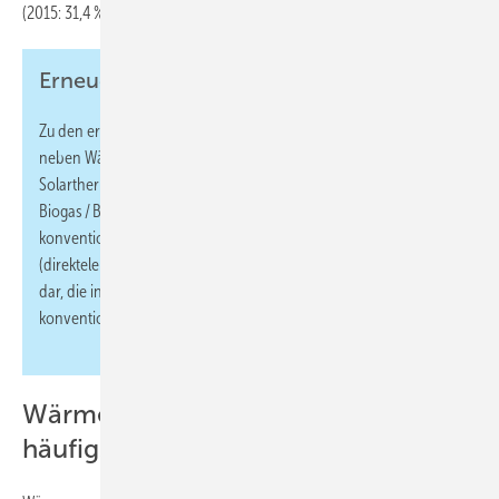
(2015: 31,4 %).
Erneuerbar oder konventionell?
Zu den erneuerbaren Energien bei Heizungen zählt Destatis
neben Wärmepumpen (Geothermie oder Umweltthermie) auch
Solarthermie, Holz (z. B. Pelletheizungen oder Kaminöfen),
Biogas / Biomethan sowie sonstige Biomasse. Zu den
konventionellen Energieträgern zählen Öl, Gas und Strom
(direktelektrisch). Fernwärme stellt eine weitere Energiequelle
dar, die in der Statistik weder zu den erneuerbaren noch zu den
konventionellen Energieträgern gezählt wird.
Wärmepumpen sind jetzt der am
häufigsten eingesetzter Heizungstyp