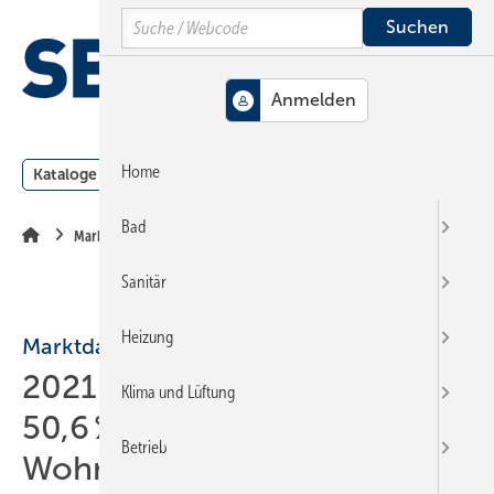
Springe
Springe
Springe
Search
auf
auf
auf
Hauptinhalt
Hauptmenü
SiteSearch
MENÜ
Home
Kataloge
Meldungen
Podcast
Produkte
Webin
Bad
Markt + Trends
Sanitär
Heizung
Marktdaten
2021: Wärmepumpen heizen
Klima und Lüftung
50,6 % der neuen
Betrieb
Wohngebäude