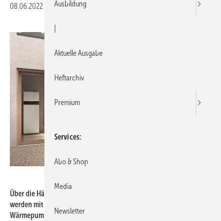
Ausbildung
08.06.2022
|
Druckvorschau
|
Aktuelle Ausgabe
Heftarchiv
Premium
Services
Abo & Shop
Viessmann
Media
Über die Hälfte der 2021 fertiggestellten neuen Wohngebäuden
werden mit Wärmepumpen beheizt. Im Bild: Split-Luft/Wasser-
Newsletter
Wärmepumpe Vitocal 222-S von Viessmann.