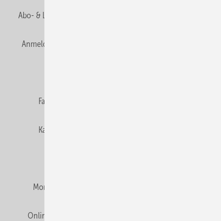
Abo- & Leserservice
AGB
Alle Inhalte chronologisch
Anmelden
Anmeldung & Registrierung
Newsletter
Datenschutz
E-Paper
Editor's choice
Fachbeiträge
Gentner Verlag
Impressum
Karriere bei Gentner
Team
Mediaservice
Mitgliedschaften und Engagement
Montagezeiten Heizung
Montagezeiten Sanitär
Online Mediadaten
Privacy Manager
RSS-Feed