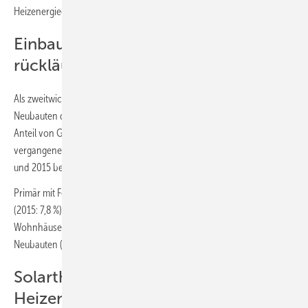
Heizenergiequelle genutzt.
Einbau von Gas-Heizungen weiter
rückläufig
Als zweitwichtigste primäre Energiequelle wurde in 34,3 % der
Neubauten der konventionelle Energieträger Erdgas eingesetzt. Der
Anteil von Gas-Heizungen als primäre Energiequelle nahm in den
vergangenen Jahren kontinuierlich ab. 2020 hatte er noch bei 39,0 %
und 2015 bei 51,5 % gelegen.
Primär mit Fernwärme beheizt wurden 8,0 % der neuen Wohngebäude
(2015: 7,8 %). Öl-Heizungen wurden nur noch in 611 neuen
Wohnhäusern als Primärheizung eingesetzt, das waren nur 0,6 % der
Neubauten (2015: 1195 bzw. 1,1 %).
Solarthermie und Holz als sekundäre
Heizenergiequellen