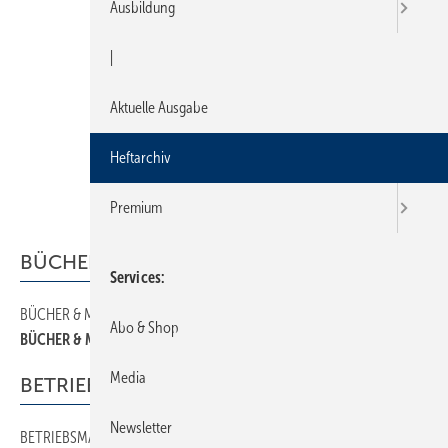
Ausbildung
|
Aktuelle Ausgabe
Heftarchiv
Premium
BÜCHER & MEDIEN
Services
BÜCHER & MEDIEN
8
Abo & Shop
BÜCHER & MEDIEN
Media
BETRIEBSMANAGEMENT
Newsletter
BETRIEBSMANAGEMENT
30