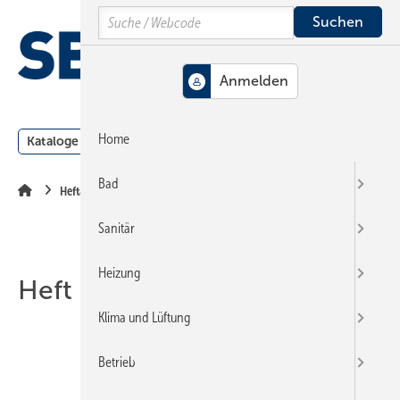
Springe
Springe
Springe
Search
auf
auf
auf
Hauptinhalt
Hauptmenü
SiteSearch
MENÜ
Home
Kataloge
Meldungen
Podcast
Produkte
Webin
Bad
Heftarchiv
Sanitär
Heizung
Heft 21-2001
Klima und Lüftung
Betrieb