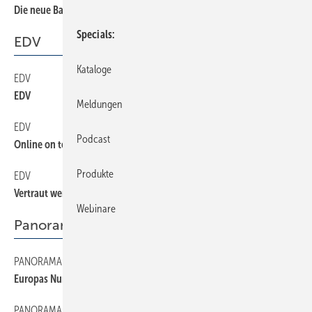
Die neue Bauabzugssteuer
Specials
EDV
Kataloge
EDV
38
EDV
Meldungen
EDV
36
Podcast
Online on top
Produkte
EDV
34
Vertraut werden mit der EnEV 2002
Webinare
Panorama
PANORAMA
32
Europas Nummer 9
PANORAMA
10