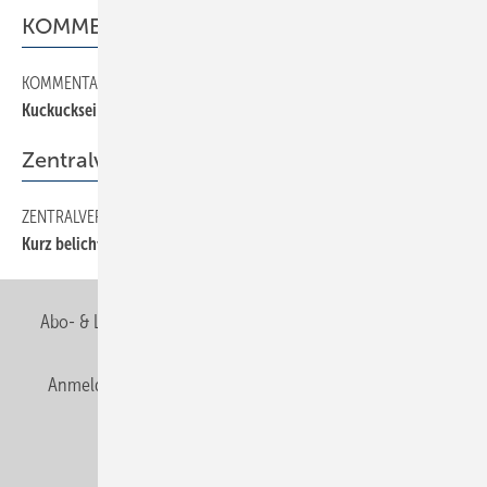
KOMMENTAR
KOMMENTAR
2
Kuckucksei unterm Weihnachtsbaum
Zentralverband
ZENTRALVERBAND
14
Kurz belichtet
Abo- & Leserservice
AGB
Alle Inhalte chronologisch
Anmelden
Anmeldung & Registrierung
Newsletter
Datenschutz
E-Paper
Editor's choice