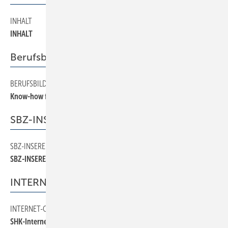
INHALT
4
INHALT
Berufsbildung
BERUFSBILDUNG
28
Know-how für die Solarbranche
SBZ-INSERENTEN
SBZ-INSERENTEN
40
SBZ-INSERENTEN
INTERNET-OSCAR
INTERNET-OSCAR
20
SHK-Internet-Osc@r 2001