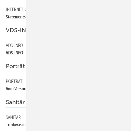
INTERNET-OSCAR
22
Statements der Jurymitglieder
VDS-INFO
VDS-INFO
12
VDS-INFO
Porträt
PORTRÄT
24
Vom Versorger zum Verwöhner
Sanitär
SANITÄR
26
Trinkwassererwärmungsanlagen