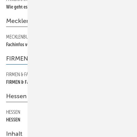
Wie geht es weiter?
Mecklenburg-Vorpommern
MECKLENBURG-VORPOMMERN
18
Fachinfos von der Ostseeküste
FIRMEN & FAKTEN
FIRMEN & FAKTEN
6
FIRMEN & FAKTEN
Hessen
HESSEN
16
HESSEN
Inhalt