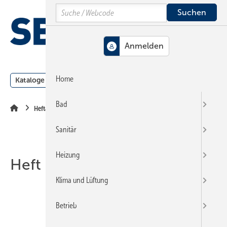
Springe
Springe
Springe
Search
auf
auf
auf
Hauptinhalt
Hauptmenü
SiteSearch
MENÜ
Home
Kataloge
Meldungen
Podcast
Produkte
Webin
Bad
Heftarchiv
Sanitär
Heizung
Heft 19-2001
Klima und Lüftung
Betrieb