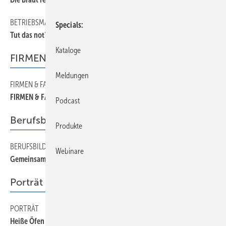
BETRIEBSMANAGEMENT
34
Specials
Tut das not?
Kataloge
FIRMEN & FAKTEN
Meldungen
FIRMEN & FAKTEN
6
FIRMEN & FAKTEN
Podcast
Berufsbildung
Produkte
BERUFSBILDUNG
32
Webinare
Gemeinsam zum Ziel
Porträt
PORTRÄT
30
Heiße Öfen aus dem kalten Norden