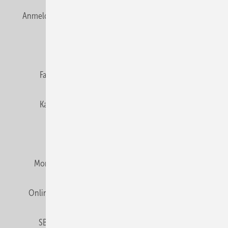
Anmelden
Anmeldung & Registrierung
Newsletter
Datenschutz
E-Paper
Editor's choice
Fachbeiträge
Gentner Verlag
Impressum
Karriere bei Gentner
Team
Mediaservice
Mitgliedschaften und Engagement
Montagezeiten Heizung
Montagezeiten Sanitär
Online Mediadaten
Privacy Manager
RSS-Feed
SBZ abonnieren
Veranstaltungen / Webinare