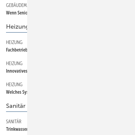
GEBÄUDEMANAGEMENT
28
Wenn Senioren verreisen
Heizung
HEIZUNG
24
Fachbetriebe gestärkt
HEIZUNG
26
Innovatives Luft-/Abgassystem
HEIZUNG
22
Welches System für welchen Zweck?
Sanitär
SANITÄR
20
Trinkwassererwärmungsanlagen