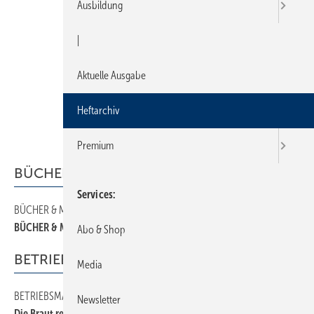
Ausbildung
|
Aktuelle Ausgabe
Heftarchiv
Premium
BÜCHER & MEDIEN
Services
BÜCHER & MEDIEN
38
BÜCHER & MEDIEN
Abo & Shop
BETRIEBSMANAGEMENT
Media
BETRIEBSMANAGEMENT
36
Newsletter
Die Braut rechtzeitig schmücken