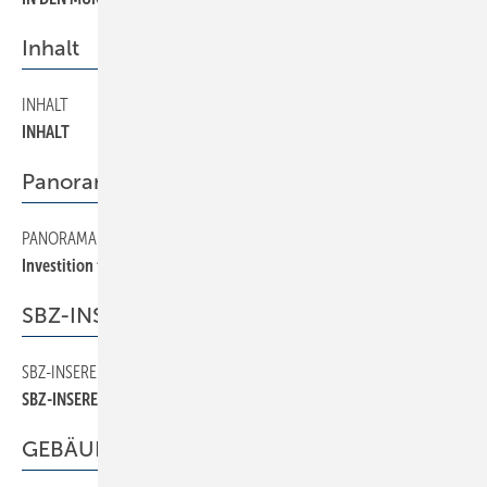
Inhalt
INHALT
4
INHALT
Panorama
PANORAMA
10
Investition für den gemeinsamen Erfolg
SBZ-INSERENTEN
SBZ-INSERENTEN
44
SBZ-INSERENTEN
GEBÄUDEMANAGEMENT