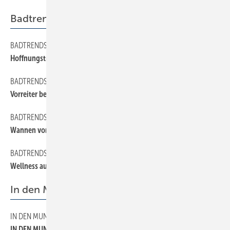
Badtrends
BADTRENDS
12
Hoffnungsträger Wellness
BADTRENDS
16
Vorreiter bei der Badkultur?
BADTRENDS
14
Wannen vom Glasspezialisten
BADTRENDS
18
Wellness aus Italien
In den Mund gelegt
IN DEN MUND GELEGT
42
IN DEN MUND GELEGT