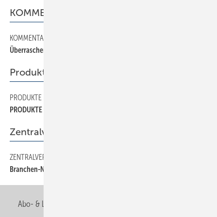
KOMMENTAR
KOMMENTAR
2
Überraschende Erkenntnisse
Produkte
PRODUKTE
40
PRODUKTE
Zentralverband
ZENTRALVERBAND
8
Branchen-News in bestem Klima
Abo- & Leserservice
AGB
Alle Inhalte chronologisch