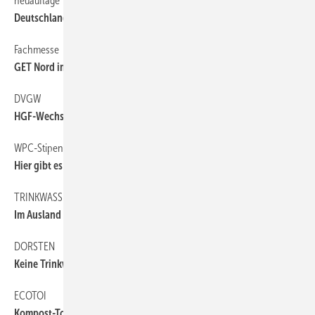
neuauflage
6
Deutschland macht Plus
Fachmesse
6
GET Nord im ­November
DVGW
6
HGF-Wechsel und ­Umstrukturierung
WPC-Stipendium
6
Hier gibt es 10000 Euro Reisegeld
TRINKWASSER
6
Im Ausland skeptisch
DORSTEN
6
Keine Trinkwasserleitungen aus Kupfer
ECOTOI
6
Kompost-Toiletten für gute Zwecke