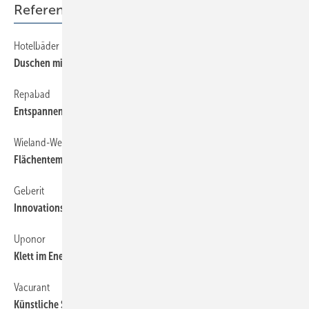
Referenzobjekte
Hotelbäder in luftiger Höhe
50
Duschen mit Weitblick
Repabad
52
Entspannen in alten Gemäuern
Wieland-Werke
52
Flächentemperierung in historischen Räumen
Geberit
52
Innovationserlebniswelt ­ als Testballon
Uponor
52
Klett im Energy Efficiency Center
Vacurant
52
Künstliche Sonnen für Krokodile