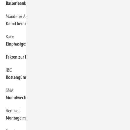
Batterieanlage mit Sicherheiten
Mauderer Alutechnik
44
Damit keiner mehr vom Giebel fällt
Kaco
44
Einphasiges Leichtgewicht
Fakten zur Intersolar
44
IBC
44
Kostengünstiger Li-Ion-Speicher
SMA
44
Modulwechselrichter erleichtern den Einstieg
Renusol
44
Montage mit nur vier Komponenten