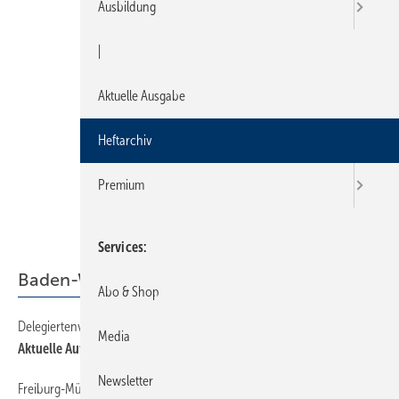
Ausbildung
|
Aktuelle Ausgabe
Heftarchiv
Premium
Services
Baden-Württemberg
Abo & Shop
Delegiertenversammlung
34
Media
Aktuelle Aufgaben und Zukunftsthemen angepackt
Newsletter
Freiburg-Müllheim-Hochschwarzwald
34