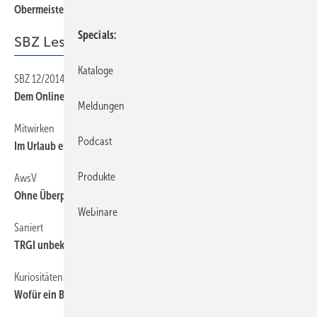
Obermeisterwechsel
Specials
SBZ Leserforum
Kataloge
SBZ 12/2014
12
Dem Onlinehandel die Stirn bieten
Meldungen
Mitwirken
12
Podcast
Im Urlaub eine Kuriosität entdeckt? Bitte einsenden!
Produkte
AwsV
12
Ohne Überprüfungspflicht verabschiedet
Webinare
Saniert
12
TRGI unbekannt?
Kuriositäten
12
Wofür ein Bügeleisen gut sein kann