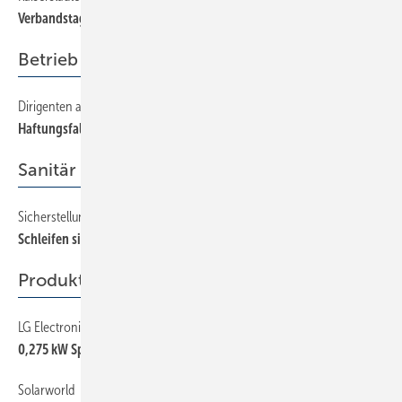
Verbandstag auf dem Betzenberg
Betrieb + Organisation
Dirigenten auf dem Drahtseil
56
Haftungsfallen für GmbHGeschäftsführer
Sanitär
Sicherstellung der Trinkwassergüte
40
Schleifen sind nicht immer schick
Produkte
LG Electronics
44
0,275 kW Spitze
Solarworld
44