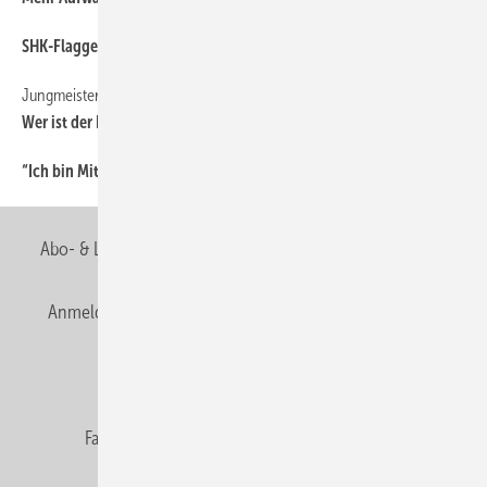
SHK-Flagge als Eyecatcher
28
Jungmeister
28
Wer ist der Beste?
“Ich bin Mitglied der Berufsorganisation, weil...
28
Abo- & Leserservice
AGB
Alle Inhalte chronologisch
Anmelden
Anmeldung & Registrierung
Newsletter
Datenschutz
E-Paper
Editor's choice
Fachbeiträge
Gentner Verlag
Impressum