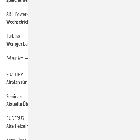
Speicherheizung neu aufgewärmt
ABB Power-One
44
Wechselrichter für die ­Wandmontage
Turbina
44
Weniger Lärm mit radialen Windrädern
Markt + Trends
SBZ-TIPP
6
Airplan für ­Lüftungskonzepte
Seminare — Schulungen — Termine
6
Aktuelle Übersicht auf sbz-online.de
BUDERUS
6
Alte Heizeinsätze müssen raus