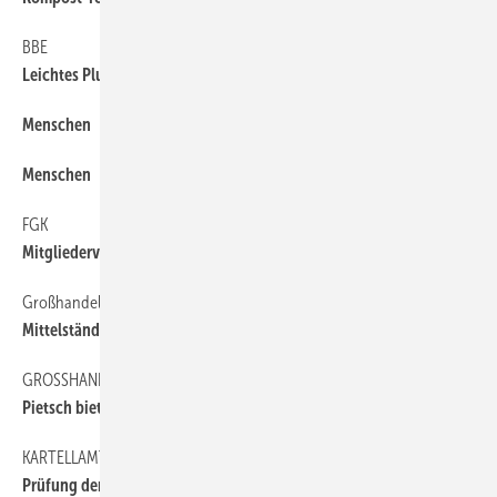
BBE
6
Leichtes Plus für Wohnbäder
Menschen
6
Menschen
6
FGK
6
Mitgliederversammlung
Großhandel
6
Mittelständler Penning investiert
GROSSHANDEL
6
Pietsch bietet Contracting
KARTELLAMT
6
Prüfung der Gasnetz-Konzessions­vergabe