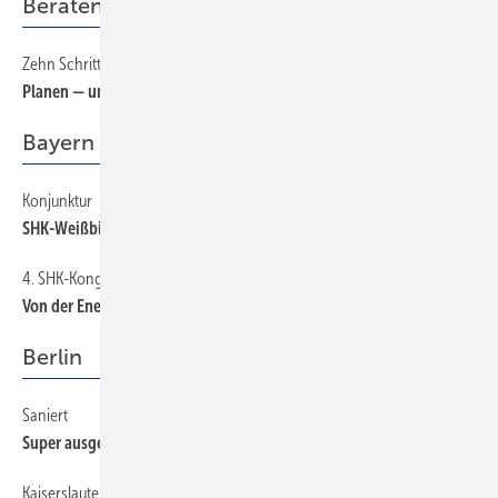
Beraten + Verkaufen
Zehn Schritte zur erfolgreichen Veranstaltung
58
Planen — umsetzen — profitieren
Bayern
Konjunktur
36
SHK-Weißbier-Index noch einmal gestiegen
4. SHK-Kongress in Reit im Wink
36
Von der ­Energie­wende bis zum ­Biathlon
Berlin
Saniert
33
Super ausgestattetes Ausbildungszentrum
Kaiserslautern
33