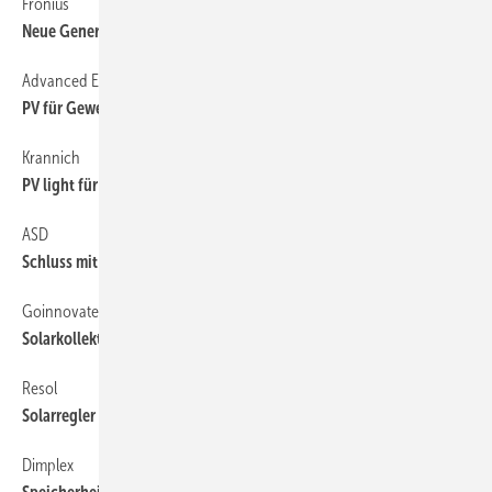
Fronius
44
Neue Generation bei ­Wechselrichtern
Advanced Energy
44
PV für Gewerbe und Industrie
Krannich
44
PV light für Balkon oder Garagendach
ASD
44
Schluss mit Reihenschaltung
Goinnovate
44
Solarkollektor aus einem Guss
Resol
44
Solarregler für kleine Anlagen
Dimplex
44