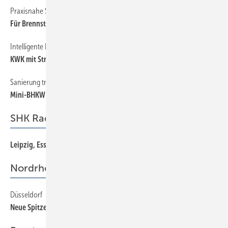
Praxisnahe Schulung
20
Für Brennstoffzellen qualifizieren
Intelligente Lösungen sind gefragt
14
KWK mit Strom- und ­Wärmespeicher
Sanierung trotz klammer Kassen
24
Mini-BHKW versorgt Kinderhaus
SHK Radar
Leipzig, Essen, Nürnberg ...
64
Nordrhein-Westfalen
Düsseldorf
36
Neue Spitzenämter für LIM Hering