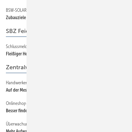
BSW-SOLAR
6
Zubauziele für Solarstrom ­verfehlt
SBZ Feierabend
Schlussmeldung
64
Fleißiger Helfer
Zentralverband
Handwerkermarke
28
Auf der Messe gewonnen
Onlineshop
28
Besser finden und bestellen
Überwachungsgemeinschaft
28
Mehr Aufwand durch neue AwSV