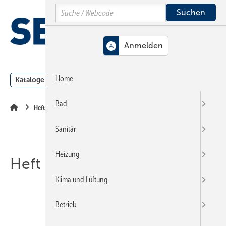
Springe
Springe
Springe
Search
auf
auf
auf
Hauptinhalt
Hauptmenü
SiteSearch
MENÜ
Home
Kataloge
Meldungen
Podcast
Produkte
Webin
Bad
Heftarchiv
Sanitär
Heizung
Heft 13-2014
Klima und Lüftung
Betrieb