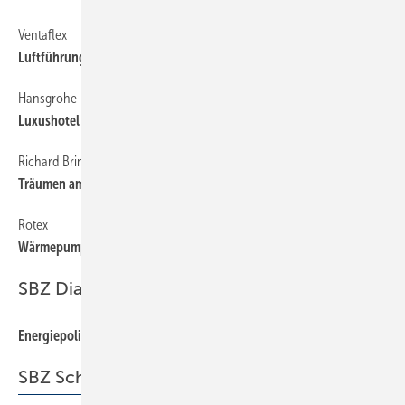
Ventaflex
52
Luftführungssystem für Focke Museum
Hansgrohe
52
Luxushotel mit Badkultur aus dem Schwarzwald
Richard Brink
52
Träumen am See
Rotex
52
Wärmepumpe im Effizienzhaus Plus
SBZ Dialog
Energiepolitik im ­Schweinsgalopp
3
SBZ Schwerpunkt