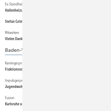
Ex-Standheizung
12
Hallen­heizung und Bierwärmer
Stefan Grimm aus Darmstadt
12
Mitwirken
12
Vielen Dank für ­Ihre Leserbriefe
Baden-Württemberg
Kamingespräch
46
Fraktionsvorsitzender beim Fachverband
Impulsgespräch
46
Jugendwohnen in der Ausbildung
Fusion
46
Karlsruhe und Bruchsal eine Innung