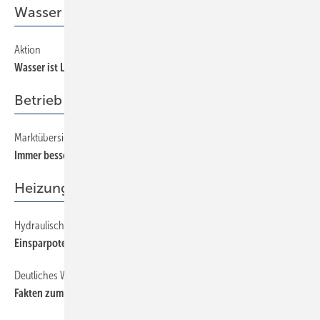
Wasser ist Leben
Aktion
81
Wasser ist Leben
Betrieb + Organisation
Marktübersicht Thermografie-Kameras
64
Immer besser, immer billiger
Heizung
Hydraulischer Abgleich bringt 10 % und mehr
56
Einsparpotenziale meist unterschätzt
Deutliches Wachstum 2011
54
Fakten zum Heizungsmarkt