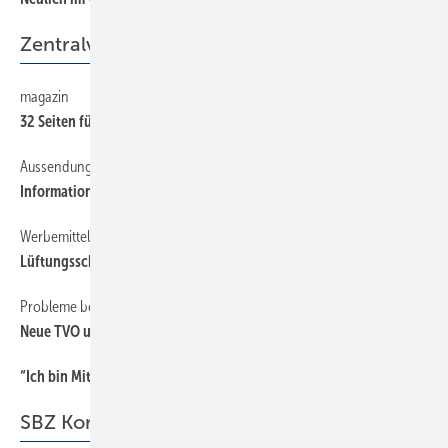
Zentralverband
magazin
42
32 Seiten für Ihre Kunden
Aussendung
42
Informationen für den Mitgliedsbetrieb
Werbemittel
42
Lüftungsschlüssel als Visitenkarte
Probleme bei der Umsetzung
42
Neue TVO und was nun?
“Ich bin Mitglied der Berufsorganisation, weil ...
42
SBZ Kommentar