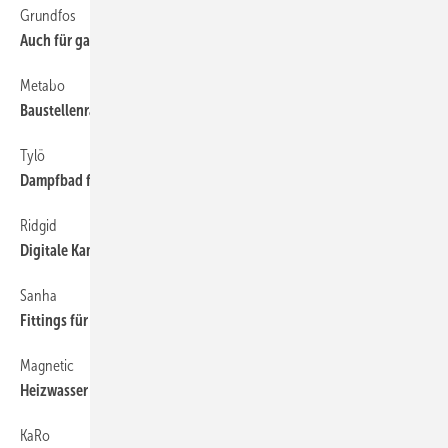
Grundfos
60
Auch für ganz saures Kondensat
Metabo
74
Baustellenradio mit Ladefunktion
Tylö
60
Dampfbad für jede ­Nische
Ridgid
74
Digitale Kamera zur Inspektion
Sanha
60
Fittings für die Etagenverteilung
Magnetic
60
Heizwasser nachträglich behandeln
KaRo
74