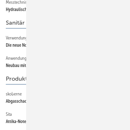
Messtechnisch exakte Lösung
58
Hydraulischer Abgleich vereinfacht
Sanitär
Verwendungsbereiche klarer geregelt
48
Die neue Norm DIN 1986-4
Anwendungsbeispiel
52
Neubau mit schnellen ­Installationseinheiten
Produkte
skoberne
60
Abgasschacht in der Außendämmung
Sita
60
Attika-Not­ent­wässerungs­system