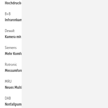
Hochdruck-Spülgerät als Anhänger
B+B
74
Infrarotkamera mit USB-Anschluss
Dewalt
74
Kamera mit abnehmbarem Display
Siemens
60
Mehr Komfort und Effizienz
Rotronic
74
Messumformer für CO2-Messung
MRU
74
Neues Multifunktions-Messgerät
DAB
60
Notfallpumpe gegen Hochwasser