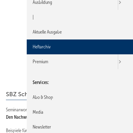
Ausbildung
|
Aktuelle Ausgabe
Heftarchiv
Premium
Services
SBZ Schwerpunkt
Abo & Shop
Seminarworkshop für Lehrlinge und junge Gesellen
30
Media
Den Nachwuchs begeistern
Newsletter
Beispiele für Aktivitäten
26