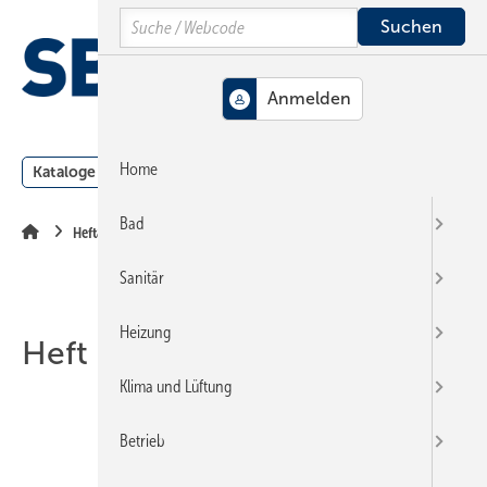
Springe
Springe
Springe
Search
auf
auf
auf
Hauptinhalt
Hauptmenü
SiteSearch
MENÜ
Home
Kataloge
Meldungen
Podcast
Produkte
Webin
Bad
Heftarchiv
Sanitär
Heizung
Heft 07-2012
Klima und Lüftung
Betrieb