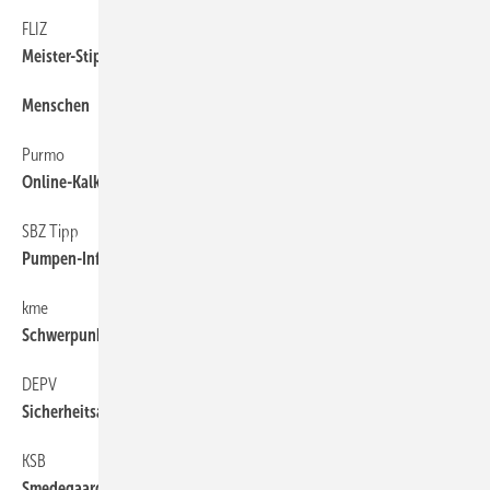
FLIZ
6
Meister-Stipendium vergeben
Menschen
6
Purmo
6
Online-Kalkulator für Heizkörper
SBZ Tipp
6
Pumpen-Infos im ­ Taschenformat
kme
6
Schwerpunkt Praxis
DEPV
6
Sicherheitsaufkleber für Pellet-Lagerräume
KSB
6
Smedegaard ­übernommen