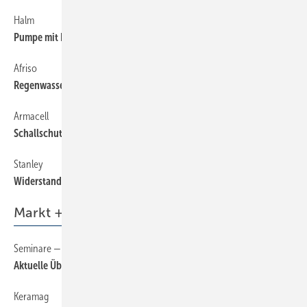
Halm
60
Pumpe mit Edelstahlgehäuse
Afriso
60
Regenwasser-System-Center
Armacell
60
Schallschutz für Abwasserrohre
Stanley
74
Widerstandsfähige Wasserwaagen
Markt + Trends
Seminare — Schulungen — Termine
6
Aktuelle Übersicht auf sbz-online.de
Keramag
6