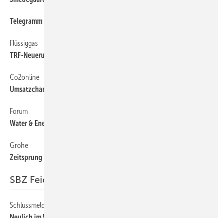
Telegramm
6
Flüssiggas
6
TRF-Neuerungen
Co2online
6
Umsatzchance hydraulischer Abgleich
Forum
6
Water & Energy
Grohe
6
Zeitsprung ins Bad 2030
SBZ Feierabend
Schlussmeldung
82
Neulich im Wartezimmer