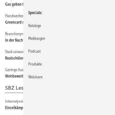
Gas geben für gute Bewerber
Specials
Handwerker kämpfen gegen Abschiebung
36
Greencard nur für Studierte?
Kataloge
Branchenproblem Nr. 1
18
Meldungen
In der Nachwuchsfalle
Podcast
Stark umworbene Zielgruppe
22
Realschüler im Fokus
Produkte
Geringe Ausbildungsvergütung als Hemmschuh
24
Wettbewerbsnachteil
Webinare
SBZ Leserforum
Internetpreise
12
Einzelkämpfer nicht pauschal verurteilen