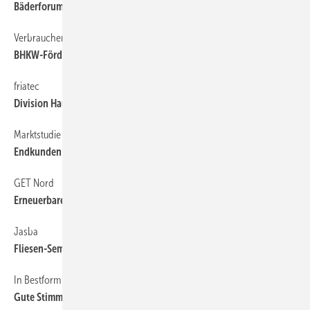
Bäderforum mit ­neuem Angebot
Verbraucherzentrale
6
BHKW-Förderung ab April
friatec
6
Division Haustechnik macht dicht
Marktstudie
6
Endkunden vertrauen aufs Handwerk
GET Nord
6
Erneuerbare im ­Mittelpunkt
Jasba
6
Fliesen-Seminar für Sanitärprofis
In Bestform präsentiert
14
Gute Stimmung — gute Geschäfte