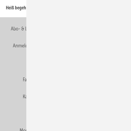
Heiß begehrt
3
Abo- & Leserservice
AGB
Alle Inhalte chronologisch
Anmelden
Anmeldung & Registrierung
Newsletter
Datenschutz
E-Paper
Editor's choice
Fachbeiträge
Gentner Verlag
Impressum
Karriere bei Gentner
Team
Mediaservice
Mitgliedschaften und Engagement
Montagezeiten Heizung
Montagezeiten Sanitär