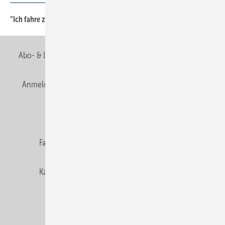
“Ich fahre zur ISH nach Frankfurt, weil . . .
28
Abo- & Leserservice
AGB
Alle Inhalte chronologisch
Anmelden
Anmeldung & Registrierung
Newsletter
Datenschutz
E-Paper
Editor's choice
Fachbeiträge
Gentner Verlag
Impressum
Karriere bei Gentner
Team
Mediaservice
Mitgliedschaften und Engagement