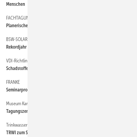
Menschen
6
FACHTAGUNG
6
Planerischer Umgang mit Starkregen
BSW-SOLAR
6
Rekordjahr für Solarstrom und Speicher
VDI-Richtlinie
6
Schadstoffe in Garagen
FRANKE
6
Seminarprogramm und Wissenstour
Museum Karlstadt
30
Tagungszentrum
Trinkwasser
29
TRWI zum Sonderpreis