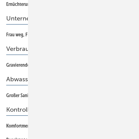
Ernüchterung bei Stromspeichern
42
Unternehmensführung
Frau weg, Firma weg?
58
Verbrauchserfassung
Gravierende Änderungen im neuen Eichgesetz
34
Abwasser
Großer Sanierungsbedarf
32
Kontrollierte Wohnungslüftung
Komfortmerkmal für Mietshäuser
24