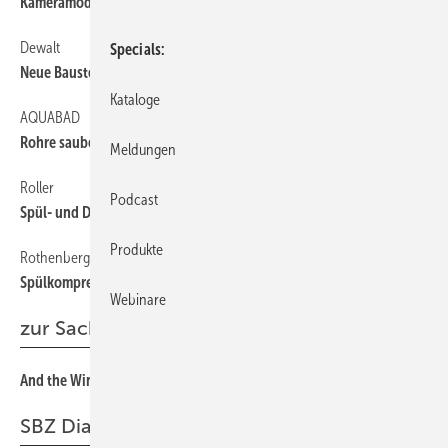
Kameramodell mit Ultramax-Auflösung
Dewalt
62
Specials
Neue Baustellenradios
Kataloge
AQUABAD
62
Rohre sauber und einfach trennen
Meldungen
Roller
62
Podcast
Spül- und Druckprüfeinheit
Produkte
Rothenberger
62
Spülkompressor mit Protokollierfunktion
Webinare
zur Sache
And the Winner is ...
29
SBZ Dialog