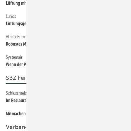
Lüftung mit größerer Leistung
Lunos
54
Lüftungsgerät im Fensterrahmen
Afriso-Euro-Index
54
Robustes Messgerät für die Baustelle
Systemair
54
Wenn der Platz mal wieder knapp ist
SBZ Feierabend
Schlussmeldung
66
Im Restaurant
Mitmachen und gewinnen!
66
Verband