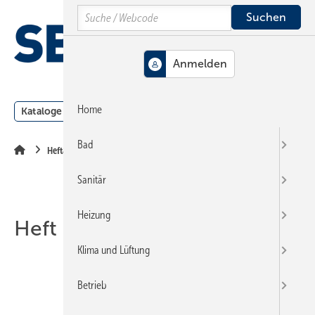
Springe
Springe
Springe
Search
auf
auf
auf
Hauptinhalt
Hauptmenü
SiteSearch
MENÜ
Home
Kataloge
Meldungen
Podcast
Produkte
Webin
Bad
Heftarchiv
Sanitär
Heizung
Heft 04-2015
Klima und Lüftung
Betrieb