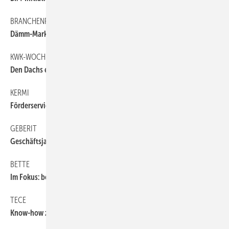
BRANCHENRADAR
6
Dämm-Markt auf Talfahrt
KWK-WOCHENENDE
6
Den Dachs entdecken
KERMI
6
Förderservice für Wärmepumpen
GEBERIT
6
Geschäftsjahr 2014
BETTE
6
Im Fokus: bodengleiche Duschen
TECE
6
Know-how zum Anfassen