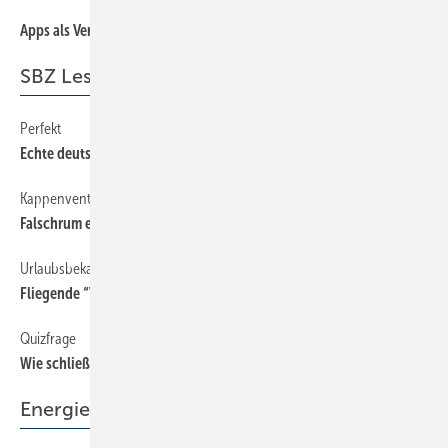
Apps als Verkaufshelfer?
3
SBZ Leserforum
Perfekt
12
Echte deutsche Handwerkskunst
Kappenventil
12
Falschrum eingebaut
Urlaubsbekanntschaft
12
Fliegende “Verrohrung“
Quizfrage
12
Wie schließe ich nur den Brauseschlauch an?
Energiespeicher im Gebäude