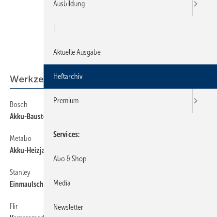
Ausbildung
|
Aktuelle Ausgabe
Heftarchiv
Werkzeuge
Premium
Bosch
62
Akku-Baustellenlampe
Services
Metabo
62
Akku-Heizjacke
Abo & Shop
Stanley
62
Media
Einmaulschlüssel mit Ratschengelenk
Flir
62
Newsletter