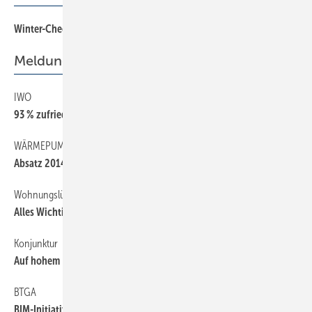
Winter-Check für Regenspeicher
50
Meldungen
IWO
6
93 % zufrieden mit Ölheizung
WÄRMEPUMPEN
6
Absatz 2014 leicht rückläufig
Wohnungslüftung
30
Alles Wichtige zusammengefasst
Konjunktur
30
Auf hohem Niveau
BTGA
6
BIM-Initiative gegründet