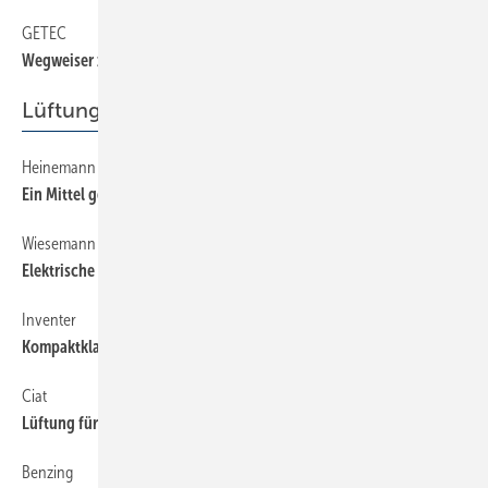
GETEC
6
Wegweiser zum zukunftsfähigen Gebäude
Lüftung + Klima
Heinemann
54
Ein Mittel gegen trockene Luft
Wiesemann & Theis
54
Elektrische Nase für organische Stoffe
Inventer
54
Kompaktklasse der dezentralen Lüfter
Ciat
54
Lüftung für ein großes Publikum
Benzing
54