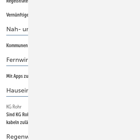
Regelstrategie erhöht Luftqualität
20
Vernünftige Planung ist ein Muss
14
Nah- und Fernwärme
Kommunen entdecken neue Märkte
38
Fernwirktechnik
Mit Apps zum Kundendienst der Premiumklasse
36
Hauseinführungen
KG Rohr
48
Sind KG Rohre als Einführung von Hausanschlussrohren und -
kabeln zulässig?
Regenwassernutzung