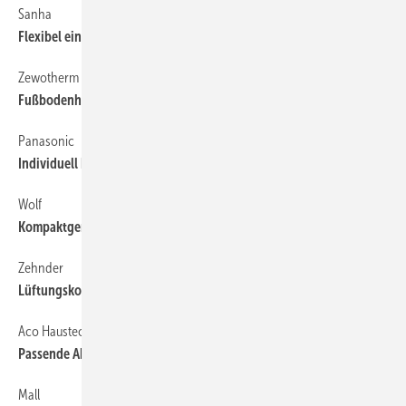
Sanha
Flexibel einsetzbarer Kugelhahn
Zewotherm
Fußbodenheizung als Trockenbau­system
Panasonic
Individuell konfigurierbare Kaltwassersätze
Wolf
Kompaktgerät zur Nachrüstung
Zehnder
Lüftungskonzepte nach DIN 1946-6
Aco Haustechnik
Passende Abläufe flexibel auswählen
Mall