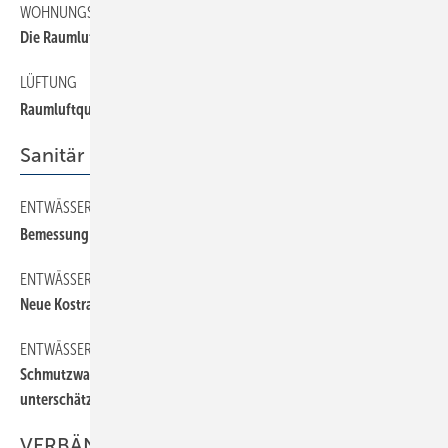
WOHNUNGSLÜFTUNG
Die Raumluftqualität bleibt an erster Stelle
LÜFTUNG
Raumluftqualität und energetische Bewertung
Sanitär
ENTWÄSSERUNG
Bemessung von Regenentwässerungsanlagen
ENTWÄSSERUNG
Ne ue Kostra-Werte mit aktualisierten Regenmengen
ENTWÄSSERUNG
Schmutzwasserpumpen – notwendiges Know-how nicht
unterschätzen
VERBÄNDE