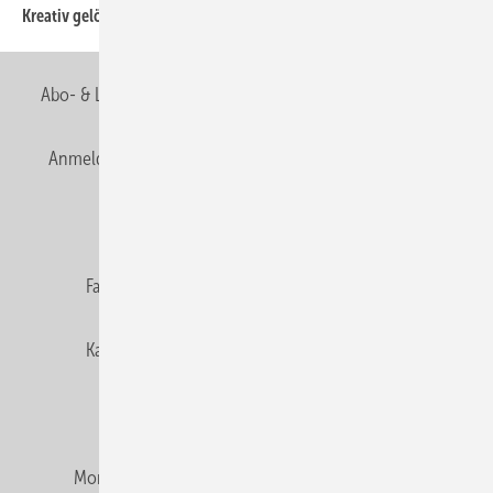
Kreativ gelöst
Abo- & Leserservice
AGB
Alle Inhalte chronologisch
Anmelden
Anmeldung & Registrierung
Newsletter
Datenschutz
E-Paper
Editor's choice
Fachbeiträge
Gentner Verlag
Impressum
Karriere bei Gentner
Team
Mediaservice
Mitgliedschaften und Engagement
Montagezeiten Heizung
Montagezeiten Sanitär