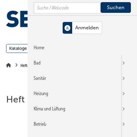
Springe
Springe
Springe
Search
auf
auf
auf
Hauptinhalt
Hauptmenü
SiteSearch
MENÜ
Home
Kataloge
Meldungen
Podcast
Produkte
Webin
Bad
Heftarchiv
Sanitär
Heizung
Heft 03-2023
Klima und Lüftung
Betrieb