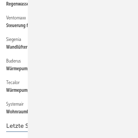
Regenwasser bequem entnehmen
Ventomaxx
Steuerung für WRG-Lüfterbaureihe
Siegenia
Wandlüfter mit CO2-Regelung
Buderus
Wärmepumpen-Hybridsystem nachrüsten
Tecalor
Wärmepumpensets für den Neubau
Systemair
Wohnraumlüftung ohne großen Aufwand
Letzte Seiten