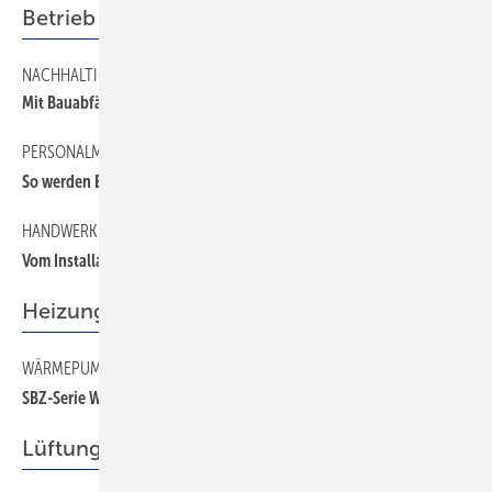
Betrieb
NACHHALTIGKEIT
Mit Bauabfällen umgehen: vermeiden, sortieren, recyceln
PERSONALMANAGEMENT
So werden Be triebe als Marke wahrgenommen
HANDWERK DIGITAL
Vo m Installateur zum Chef mit eigener Ausstellung
Heizung
WÄRMEPUMPE
SBZ-Serie Wärmepumpe: Teil 3 – Auslegung nach VDI 4645
Lüftung + Klima