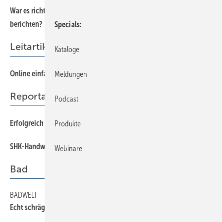
Wa r es ric htig, vor ISH-Beginn über Aussteller-Absagen zu
berichten?
Specials
Leitartikel
Kataloge
Online einfach Aufmerksamkeit für SHK erregen
Meldungen
Reportage
Podcast
Erfolgreich als Handwerkerin und Influencerin
Produkte
SHK-Hand werk auf Facebook: authentisch und Spaß dabei
Webinare
Bad
BADWELT
Echt schräg: Mehr Platz mit der Raumsparwanne