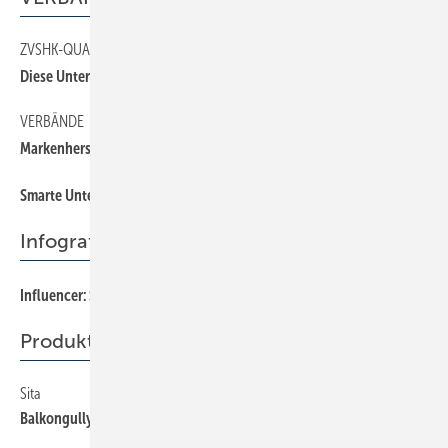
ZVSHK-QUALITÄTSZEICHEN
Diese Unternehmen stehen für Qualität im SHK-Handwerk:
VERBÄNDE
Markenhersteller haben das Qualitätszeichen erhalten
Smarte Unterstützung
Infografik
Influencer: SHK-Schwergewichte
Produkte
Sita
Balkongully anschlussbereit einbetonieren