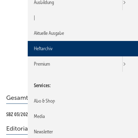
Ausbildung
|
Aktuelle Ausgabe
Heftarchiv
Premium
Services
Gesamt-PDF der Ausgabe
Abo & Shop
SBZ 03/2023 als PDF
Media
Editorial
Newsletter