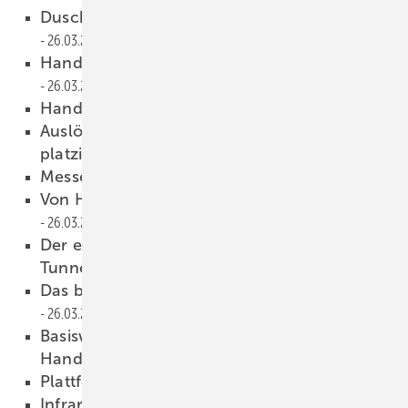
Dusch-WC im geschlossenen Keramikkörper
26.03.2024
Handwerk und Politik im Austausch
26.03.2024
Handwerk auf Wachstumskurs
26.03.2024
A uslösung fü r WC-Spülung variabel
platzierbar
26.03.2024
Messe macht den Unterschied
26.03.2024
Vo n Heizungscheck bis Fachkräftebedarf
26.03.2024
Der erste rein elektrisch betriebene
Tunnelofen für Sanitärkeramik
26.03.2024
Das bietet die IFH/Intherm 2024 in Nürnberg
26.03.2024
Basiswissen zu BIM-Projekten fürs SHK-
Handwerk
26.03.2024
Plattform für Endkunden
26.03.2024
Infrarotheizungen im GEG und im Bestand