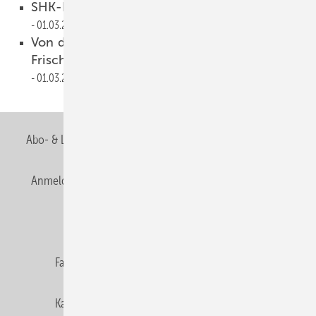
SHK-Handwerk weiter auf Wachstumskurs
01.03.2024
Von der einzelnen Station zum
Frischwassersystem – Reflex Hydroflow
01.03.2024
Anzeige
Abo- & Leserservice
AGB
Alle Inhalte chronologisch
Anmelden
Anmeldung & Registrierung
Newsletter
Datenschutz
E-Paper
Editor's choice
Fachbeiträge
Gentner Verlag
Impressum
Karriere bei Gentner
Team
Mediaservice