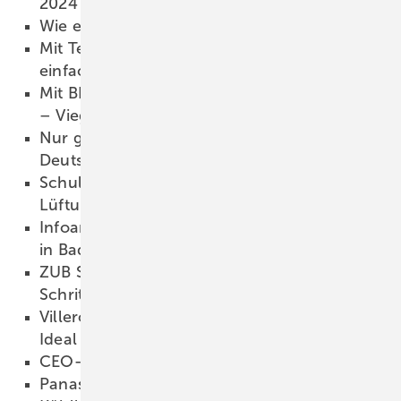
2024
11.03.2024
Wie entsteht ein Drehmoment?
11.03.2024
Mit Tecesmartwall Installations­wände
einfach planen
11.03.2024
Mit BIM digital planen, bauen und betreiben
– Viega hat es umgesetzt
11.03.2024
Nur geringer Zubau an Pelletanlagen in
Deutschland
08.03.2024
Schullüftung: System zur natürlichen
Lüftung von WindowMaster
08.03.2024
Infoangebot zu Kommunalen Wärmeplänen
in Baden-Württemberg
08.03.2024
ZUB Systems: Wärmebrücken Schritt für
Schritt bilanzieren
08.03.2024
Villeroy & Boch vollzieht Über­nah­me von
Ideal Standard
08.03.2024
CEO-Wechsel bei Armacell
08.03.2024
Panasonic: Auswahlwerkzeug für Heiz- und