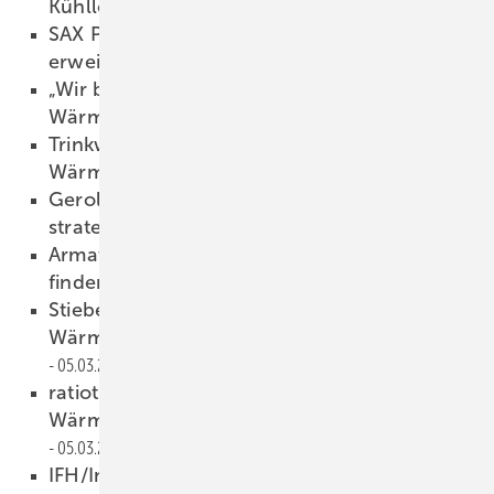
Kühllösungen
07.03.2024
SAX Power: Neuer Heim­speicher mit
erweitertem Speicher­volumen
07.03.2024
„Wir brauchen ein klares Bekenntnis zur
Wärmepumpe“
06.03.2024
Trinkwasser­ver­sorgung als Wär­me­quelle für
Wärme­pumpen
06.03.2024
Gerolf Bücheler: „Entwurf der Bio­masse­
strategie ist un­realistisch“
06.03.2024
Armaturen von Villeroy & Boch suchen und
finden
05.03.2024
Stiebel Eltron: Sieben Jahre Garantie auf
Wärme­pumpen-Komplett­systeme
05.03.2024
ratiotherm: wöchentliche Seminare zu
Wärme­pumpen, Nah­wärme & Co.
05.03.2024
IFH/Intherm 2024: kostenfreie geführte