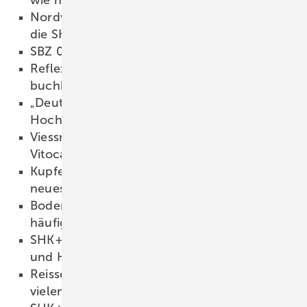
19.03.2024
Nordwest: delphis als Komplett­lösung für
die SHK-Aus­stattung
19.03.2024
SBZ 02/2024 als PDF
18.03.2024
Reflex Training Center: Termine ab April jetzt
buchbar
18.03.2024
„Deutschland ist ein Wärmepumpen-
Hochpreisland“
18.03.2024
Viessmann: Serien­produktion der Groß-WP
Vitocal 200-A PRO gestartet
18.03.2024
Kupferverband: Rückblick Jahresauftakt und
neues Führungsduo
18.03.2024
Bodenentwässerung: Antworten auf die
häufigsten Fragen
15.03.2024
SHK+E Essen 2024: Sanitär-, Wasser-, Luft-
und Heiztechnik
14.03.2024
Reisser: Wärmepumpen-Schulungen mit
vielen praktischen Übungen
14.03.2024