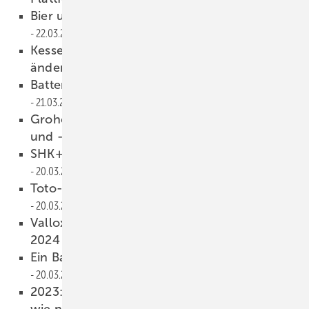
Bier und Limonade aus Regenwasser
22.03.2024
Kessel richtet sich international aus und
ändert Rechtsform
22.03.2024
Batteriespeicher für grünen Eigenstrom
21.03.2024
Grohe und Tece treten VDMA Sanitärtechnik
und -design bei
21.03.2024
SHK+E Essen 2024 erfolgreich gestartet
20.03.2024
Toto-Projekt „The Tokyo Toilet“ beendet
20.03.2024
Vallox: Lüftungs-Seminare und Planer­tage
2024
20.03.2024
Ein Badezimmer für Fußball-Fans
20.03.2024
2023: so viel erneuerbarer Strom erzeugt
wie noch nie