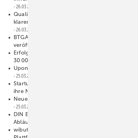
26.03.2024
Qualitätssiegel Nachhaltiges Gebäude:
klaren Bilanzierungsrahmen schaffen
26.03.2024
BTGA: 24. Ausgabe des Almanachs
veröffentlicht
26.03.2024
Erfolgreiche SHK+E Essen 2024 mit rund
30 000 Fachbesuchern
25.03.2024
Uponor: Strahlungskühldecke im Neubau
25.03.2024
Startup@GET Nord – junge Gründer zeigen
ihre Neuheiten
25.03.2024
Neues Personal in der SHK-Branche
25.03.2024
DIN EN 1253: Teil 6 regelt jetzt auch flache
Abläufe
25.03.2024
wibutler: Kemper ist 5. Partner der IoT-
Plattform
25.03.2024