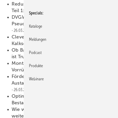
Reduzierung der Kaltwassertemperaturen –
Teil 1: Passive Maßnahmen
26.03.2024
Specials
DVGW W 551-4: Kontaminationen mit
Pseudomonas aeruginosa vermeiden
Kataloge
26.03.2024
Clever gelöst, Teil 1: Chemiefreier
Meldungen
Kalkschutz – Wirkprinzip
26.03.2024
Ob Badezimmer oder Auto – Individualität
Podcast
ist Trumpf
26.03.2024
Montage Schritt für Schritt: Flexible Hybrid-
Produkte
Vorrüstung im Bestand
26.03.2024
Förderfähige Wohnung s stationen als
Webinare
Austauschlösung für Gasthermen
26.03.2024
Optimierung von Fußbodenheizungen im
Bestand
26.03.2024
Wie wird es mit der Wärmepumpe
weitergehen, Herr Nowak?
26.03.2024