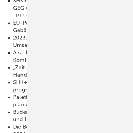
SHK+E Essen: Sonderheft und Vortrag –
GEG und BEG in 20 Minuten erklärt
13.03.2024
EU-Parlament nimmt Neufassung der EU-
Gebäuderichtlinie an
13.03.2024
2023: Bosch Home Comfort Group steigert
Umsatz um 11 %
13.03.2024
Aira: Eigene Wärmepumpe mit „15-Jahre-
Komfort-Garantie“
13.03.2024
„Zeit, zu machen“: Die neue Kampagne des
Handwerks
13.03.2024
SHK+E Essen 2024: Fach­foren und Rahmen­
programm
12.03.2024
Palette CAD: Kunden­beratung und 3D-Bad­
planung in einem Schritt
12.03.2024
Buderus Seminare 2024: Wärmepumpen
und Hybridsysteme im Fokus
12.03.2024
Die Besucher-Highlights der IFH/Intherm