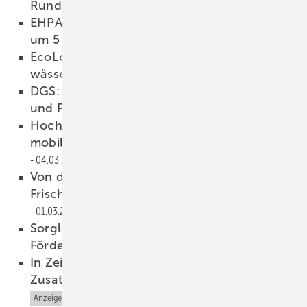
Rundgänge mit der SBZ
04.03.2024
EHPA: Wärmepumpenabsatz in Europa sinkt
um 5 %
04.03.2024
EcoLogisch-Tour von Kessel: Hybrid-Ent­
wässerung und Nach­haltig­keit
04.03.2024
DGS: Neue Schulungs­angebote für Solar
und Photo­thermie
04.03.2024
Hochwasser in Niedersachsen: SFA spendet
mobile Pumpen für die Feuerwehr
04.03.2024
Von der einzelnen Station zum
Frischwassersystem – Reflex Hydroflow
01.03.2024
Anzeige
Sorglos zur Wärmepumpe: Vaillant gibt
Fördergeld-Versprechen
01.03.2024
In Zeiten eines Arbeitnehmermarktes sind
Zusatzleistungen gewünscht
01.03.2024
Anzeige