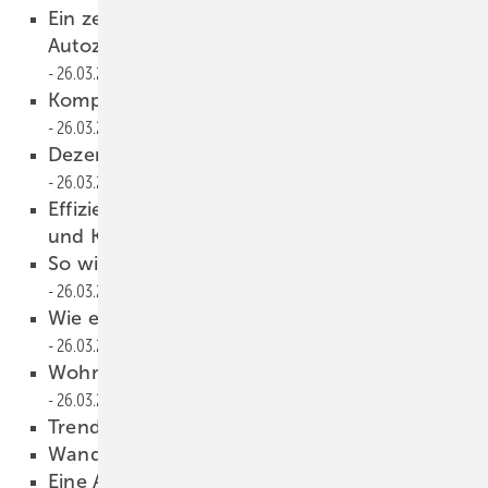
Ein zentrales Lüftungssystem sorgt im
Autozentrum für optimales Raumklima
26.03.2024
Kompakte und leichte Lüftungsanlage
26.03.2024
Dezentrales Großraum-Lüftungsgerät
26.03.2024
Effizientes ­Onlinetool für Heiz-
und Kühllösungen
26.03.2024
So wird Wellbeing im Bad geplant
26.03.2024
Wie ein Familienbad im Bauernhaus entsteht
26.03.2024
Wohnraumlüftung mit Enthalpietauscher
26.03.2024
Trendfarbe Schwarz
26.03.2024
Wandauslauf in vielen Varianten
26.03.2024
Eine Avantgarde-­Collection
26.03.2024