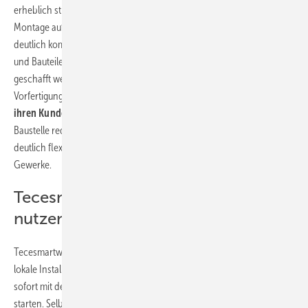
erheblich stressfreier und einfacher und somit auch zügiger als die
Montage auf der Baustelle. Die räumlichen Verhältnisse sind meist
deutlich komfortabler. Außerdem liegen alle notwendigen Werkzeuge
und Bauteile griffbereit und müssen nicht einzeln zum Einsatzort
geschafft werden. Darüber hinaus verbessern Handwerker durch die
Vorfertigung der Installationswände ihre
Serviceleistung gegenüber
ihren Kunden
signifikant: Die Dauer der Anwesenheit auf der
Baustelle reduziert sich auf einen Bruchteil. So sind Auftraggeber
deutlich flexibler bei der Koordination der unterschiedlichen
Gewerke.
Tecesmartwall einfach im Browser
nutzen
Tecesmartwall ist ein
Online-Tool
und daher ohne Download und
lokale Installation verfügbar. Nutzer können nach einer Registrierung
sofort mit der Bearbeitung von TECEprofil Installationswänden
starten. Selbstverständlich ist das Programm auch für mobile