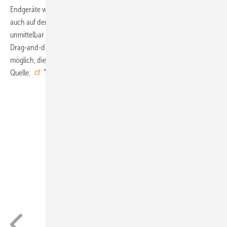
Endgeräte wie Tablet oder Smartphone geeignet und lässt sich somit
auch auf der Baustelle einsetzen. Der Fachmann kann die Daten
unmittelbar nach dem Aufmaß in die Software übertragen und per
Drag-and-drop die einzelnen TECEprofil Elemente einsetzen. So ist es
möglich, die Planung direkt vor Ort mit dem Kunden zu besprechen. ■
Quelle:
Tece
/ ml