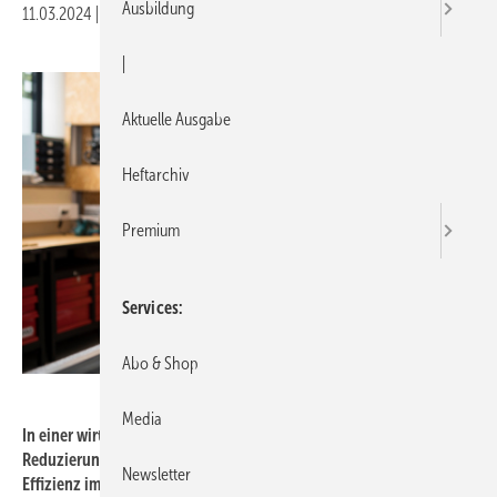
Ausbildung
11.03.2024
|
Druckvorschau
|
Aktuelle Ausgabe
Heftarchiv
Premium
Services
Abo & Shop
Tece
Media
In einer wirtschaftlichen Bewertung führt die Vorfertigung zu einer
Reduzierung von Rüstkosten und Wegzeiten und damit zu mehr
Newsletter
Effizienz im Arbeitsalltag.