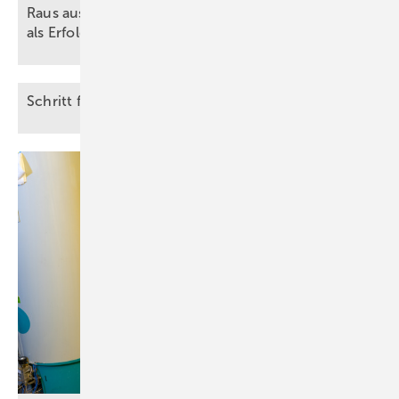
Raus aus dem Hamsterrad: BIM und Vorfertigung
als
Erfolgsmodell
Schr itt für Schritt zur barrierefreien
Website