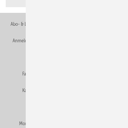
Abo- & Leserservice
AGB
Alle Inhalte chronologisch
Anmelden
Anmeldung & Registrierung
Newsletter
Datenschutz
E-Paper
Editor's choice
Fachbeiträge
Gentner Verlag
Impressum
Karriere bei Gentner
Team
Mediaservice
Mitgliedschaften und Engagement
Montagezeiten Heizung
Montagezeiten Sanitär