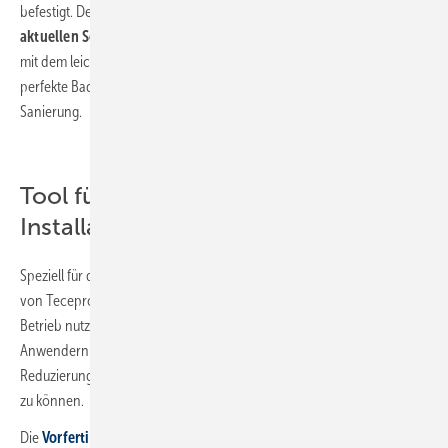
befestigt. Der Konfigurator enthält stets
alle Teceprofil-Produkte der
aktuellen Sortimentsliste inklusive Sonderlösungen.
So lässt sich
mit dem leicht anwendbaren Online-Tool für jeden Grundriss das
perfekte Badezimmer planen – egal ob für den Neubau oder für die
Sanierung.
Tool für die Vorfertigung von
Installationswänden
Speziell für die Handwerker, die Tecesmartwall für die Konfiguration
von Teceprofil-Installationswänden zur Vorfertigung im eigenen
Betrieb nutzen, gibt es nun ein
neues Userprofil
. Dieses bietet den
Anwendern hilfreiche
Zusatzfunktionen
wie beispielweise die
Reduzierung der Tragwerksmaße, um später Bautoleranzen auffangen
zu können.
Die
Vorfertigung
in der Werkstatt hat viele Vorteile: Sie ist oft