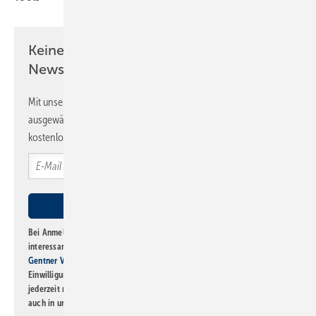
Keine Zeit? Kein Problem mit dem SBZ
Newsletter!
Mit unserem Newsletter erhalten Sie regelmäßig von uns
ausgewählte Informationen und Neuigkeiten, gebündelt und
kostenlos direkt ins Postfach.
Bei Anmeldung zu diesem Newsletter bin ich damit einverstanden, über
interessante Verlags- und Online-Angebote
der Marken der Alfons W.
Gentner Verlag GmbH & Co. KG
informiert zu werden. Diese
Einwilligung kann ich jederzeit widerrufen und eine Abmeldung ist
jederzeit möglich. Informationen zum Umgang mit Daten finden Sie
auch in unserer
Datenschutzerklärung
.