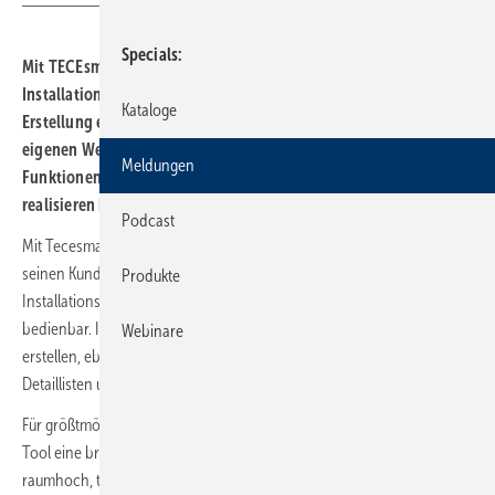
Specials
Mit TECEsmartwall planen Profis ihre Teceprofil-
Installationswand schnell und unkompliziert. Egal ob zur
Kataloge
Erstellung einer Detailliste oder für die Vorfertigung in der
eigenen Werkstatt, der Konfigurator bietet eine Fülle an
Meldungen
Funktionen, mit denen Handwerker ihr Projekt passgenau
realisieren können.
Podcast
Mit Tecesmartwall gibt der Sanitärexperte aus dem Münsterland
seinen Kunden ein komfortables Tool zur virtuellen Planung von
Produkte
Installationswänden an die Hand. Die Software ist einfach und intuitiv
bedienbar. In wenigen Schritten lassen sich bemaßte Wandskizzen
Webinare
erstellen, ebenso wie Ausschreibungsunterlagen, Angebote,
Detaillisten und genaue Kalkulationen.
Für größtmögliche Freiheit bei der Badgestaltung bietet das Online-
Tool eine breite Auswahl unterschiedlicher Wandtypen wie
raumhoch, teilhoch, mit Dachschräge sowie einseitig oder zweiseitig