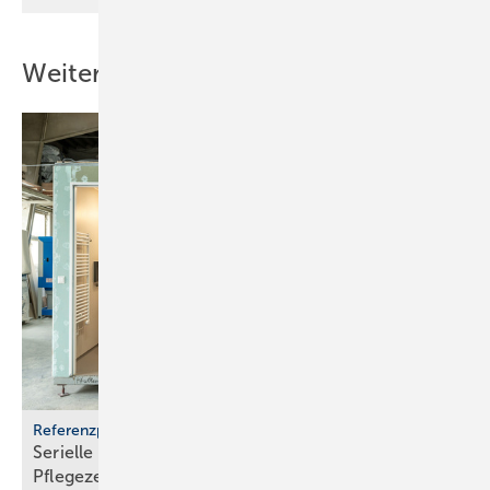
Weitere Inhalte
Referenzprojekt Geberit
Serielle Badfertigung im Pful­len­dor­fer
Pfle­ge­zen­trum