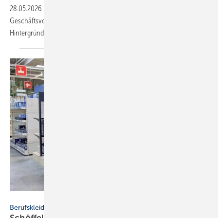
28.05.2026
-
Nordwest hat das Geschäfts­jahr 2025 mit einem
Geschäfts­vo­lu­men von 4.654,4 Mio. Euro abgeschlossen. Zah­len und
Hin­ter­gründe.
Schöffel Pro
Berufskleidung
Schöffel Pro und Richter+­Frenzel star­ten