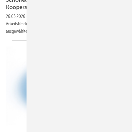
Ko­ope­ra­ti­on
26.05.2026
-
Schöffel Pro und Richter+Frenzel kooperieren:
Arbeitskleidung der Workwear-Marke gibt es ab sofort in
ausgewählten Profistores des
Großhändlers.
Ruediger Rau - stock.adobe.com