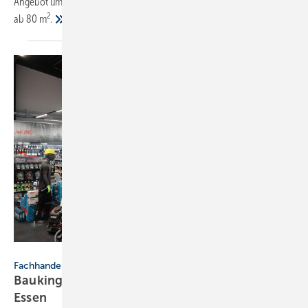
Angebot um nachrüstbare Fußbodenheizung für Sanierungsprojekte
2
ab 80 m
.
Bauking
Fachhandel
Bauking: Wiedereröffnung des Standorts in Bad
Essen