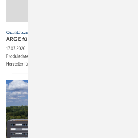
ARGE
Qualitätszeichen
ARGE führt „Grüner Haken Plus“
ein
17.03.2026
-
Die ARGE Neue Medien erweitert ihr Qualitätssiegel für
Produktdaten um den „Grünen Haken Plus“. Die Zertifizierung zeichnet
Hersteller für besonders umfassende Daten
aus.