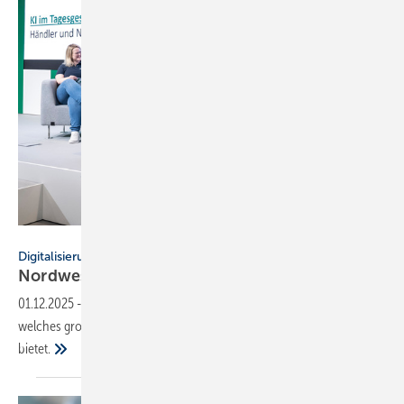
Nordwest
Digitalisierung im Fachhandel
Nordwest: So war der IT Community Day
2025
01.12.2025
-
Der IT Community Day 2025 von Nord­west zeigte,
welches große Potenzial die Digi­ta­li­sie­rung dem SHK-Fach­handel
bietet.