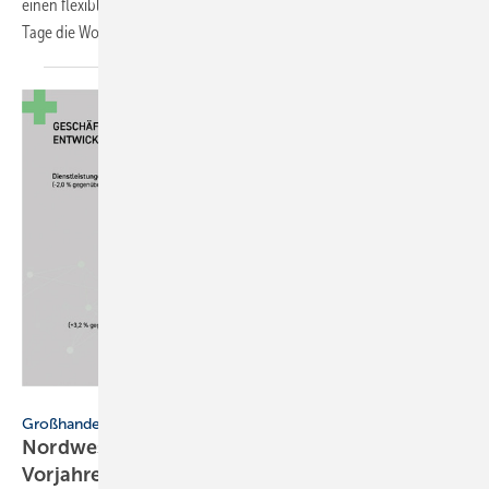
einen flexiblen Warenzugriff am Abhollager ein – rund um die Uhr, 7
Tage die
Woche.
Nordwest
Großhandel
Nordwest beendet 2025 nahe­zu auf
Vor­jahres­niveau