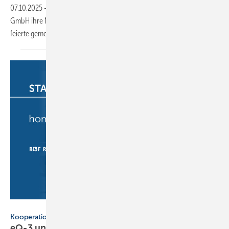
07.10.2025
-
Nach umfangreicher Modernisierung hat die Bauking
GmbH ihre Niederlassung im Osnabrücker Land neu eröffnet und
feierte gemeinsam mit Kunden und
Familien.
eQ-3
Kooperation
eQ-3 und R+F starten
Ver­triebs­part­ner­schaft