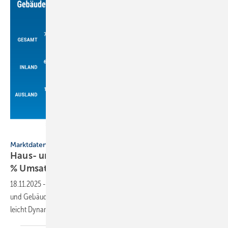
VdS / VdZ
Marktdaten
Haus- und Gebäudetechnik 2025 wohl mit 0,4
%
Umsatzverlust
18.11.2025
-
VdZ und VDS haben den Branchen­be­richt 2025 zur Haus-
und Gebäude­technik vor­ge­stellt: „Die Bran­che bleibt unter Druck,
leicht Dy­na­mik bei der
Sanie­rung.“