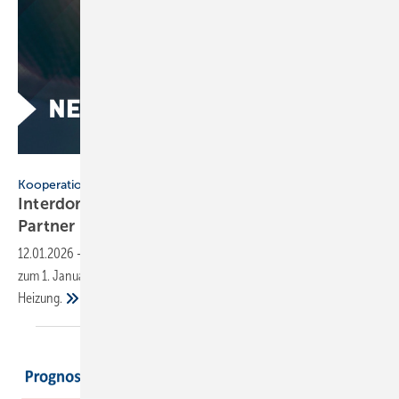
Interdomus Haustechnik
Kooperation
Interdomus Haus­tech­nik: Ta­co­no­va ist neu­er
Part­ner
12.01.2026
-
Die Verbundgruppe Interdomus Haustechnik begrüßt
zum 1. Januar 2026 Taconova als neuen Premium-Partner im Bereich
Heizung.