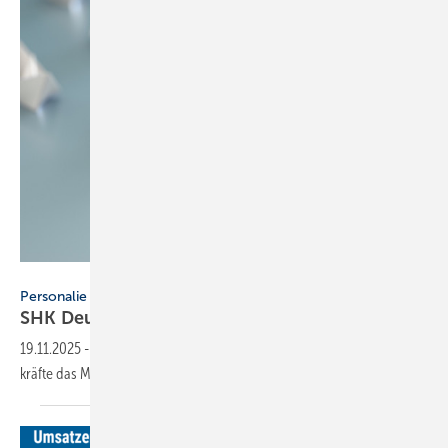
Studio_East - stock.adobe.com
Personalie
SHK Deutschland ver­stärkt
Manage­ment
19.11.2025
-
Seit 1. November 2025 ver­stär­ken zwei neue Führungs­
kräfte das Management-Team von SHK
Deutschland.