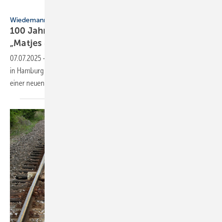
Matthes Trettin - stock.adobe.com
Wiedemann-Gruppe
100 Jahre Wese­meyer und Haus­messe
„Matjes &
Mehr“
07.07.2025
-
1925 wurde die Firma Wese­meyer als Metall­groß­händler
in Hamburg gegründet. Gefeiert wurde das 100-Jährige im Rah­men
einer neuen
Haus­messe.