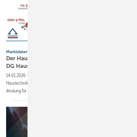
DG Haustechnik
Marktdaten
Der Haustechnik-Großhandel im
DG Haustechnik in
Zahlen
14.01.2026
-
Der Deutsche Groß­handels­verband Haus­technik (DG
Haus­technik) hat An­fang Januar 2026 ak­tu­elle Zah­len zu sei­ner Be­
deu­tung für die SHK-Branche
ver­öffent­licht.