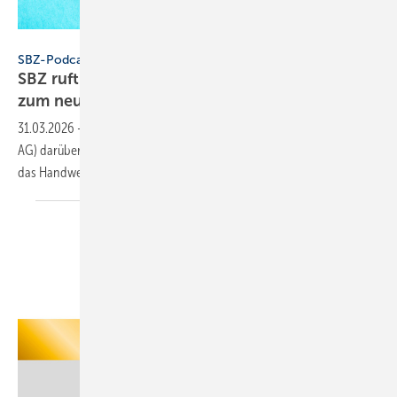
Konstantin Savusia - stock.adobe.com
SBZ-Podcast
SBZ ruft an – Folge 10: Groß­händ­ler Reisser
zum neuen
Web­auf­tritt
31.03.2026
-
SBZ spricht mit Patrick Preiß (Marketingleiter der Reisser
AG) darüber, wie ein Internetauftritt zum echten Arbeitswerkzeug für
das Handwerk
wird.