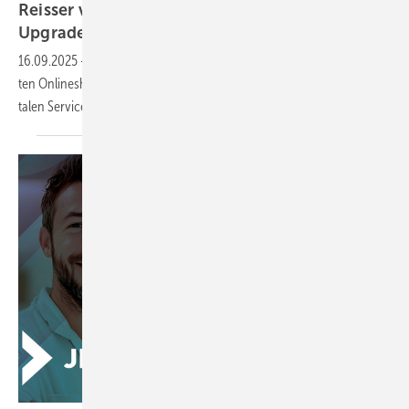
Reisser verpasst Online­shop deut­li­ches
Up­grade
16.09.2025
-
Kunden von Reisser profi­tie­ren jetzt von einem opti­mier­
ten Online­shop mit mehr Arti­keln, ein­fa­che­ren Bestel­lun­gen und digi­
ta­len
Ser­vices.