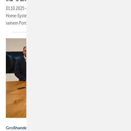
01.10.2025
-
SHK-Großhändler Richter+Frenzel führt das Smart-
Home-System Homematic IP von eQ-3 ab dem 1. Oktober 2025 in
seinem
Portfolio.
Reisser
Großhandel