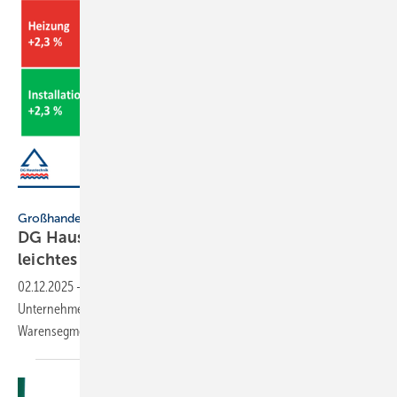
DG Haustechnik
Großhandel
DG Haustechnik prognostiziert für 2026
leichtes
Wachstum
02.12.2025
-
Die im DG Haustechnik ver­tre­te­nen SHK-Groß­handels-
Unter­neh­men er­warten für 2026 ein leich­tes Wachstum in allen
Waren­seg­men­ten.