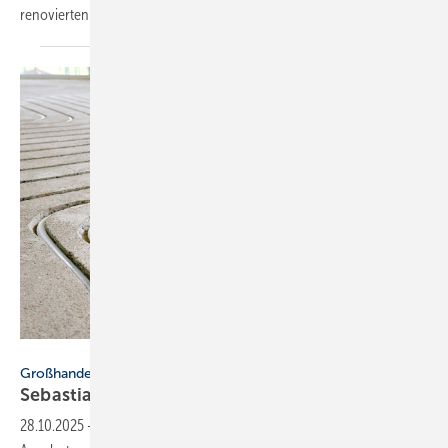
reno­vier­ten
Profi-Store.
zenturio1st - stock.adobe.com
Großhandel
Sebastian: Fuß­bo­den­hei­zung zum
Nach­rüs­ten
28.10.2025
-
Großhandelsunternehmen Sebastian e.K. erweitert sein