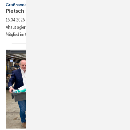
Großhandel
Pietsch Gruppe richtet sich strate­gisch neu
aus
16.04.2026
-
Pietsch stellt sich neu auf: Die Unter­neh­mens­gruppe aus
Ahaus agiert künf­tig unab­hängig von der HBG – bleibt aber größ­tes
Mit­glied im
GSH.