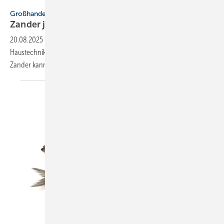
Intermodus Haustechnik
Großhandel
Zander jetzt auf SHK.Mar­ket
ver­füg­bar
20.08.2025
-
Die digitale Bestellplattform von Interdomus
Haustechnik hat einen neuen Handelspartner: Das Sortiment von
Zander kann nun direkt über SHK.Market bestellt
werden.