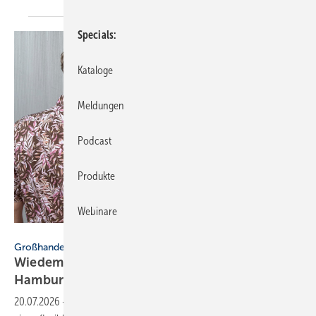
Specials
Kataloge
Meldungen
Podcast
Produkte
Webinare
Wiedemann
Großhandel
Wiedemann startet 24/7-Ab­hol­la­ger in
Ham­burg
20.07.2026
-
Die Wiedemann-Gruppe führt mit „Wiedemann 24/7“