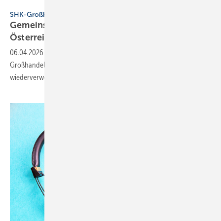
ÖVSHG / Mag. Helmut Käfer
SHK-Großhandel
Gemeinsame Mehr­weg-Tausch­boxen in
Öster­reich
06.04.2026
-
Die Mitglieder des österreichischen SHK-
Großhandelsverbands führten im März 2026 händlerübergreifend
wiederverwendbare Tauschboxen
ein.