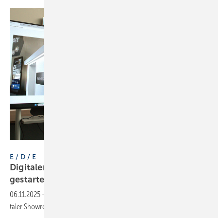
E / D / E
E / D / E
Digi­taler Show­room für For­mat-Händler
gestartet
06.11.2025
-
Format-Händlern des Wupper-Rings steht jetzt ein digi­
taler Show­room für die Produkt-Präsen­tation zur
Ver­fü­gung.