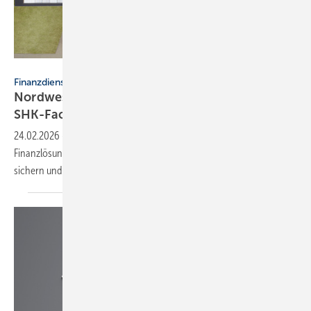
Nordwest
Finanzdienstleistung
Nordwest: Fi­nanz­lö­sun­gen für den
SHK-Fach­han­del
24.02.2026
-
Nordwest bietet seinen Partnern im SHK-Fachhandel
Finanzlösungen an. Zentralregulierung und Factoring sollen Liquidität
sichern und die finanzielle Struktur
stärken.