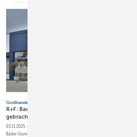
Richter+Frenzel
Großhandel
R+F: Bad- und SHK-Sortiment unter ein Dach
gebracht
03.11.2025
-
Richter+Frenzel hat sich in Düren neu auf­ge­stellt. Der
Bäder-Store befin­det sich sich nun im sel­ben Gebäude mit dem frisch