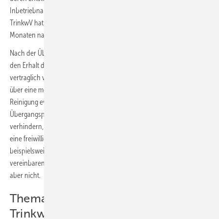
Inbetriebnahme der Trinkwasser-Installation) notwendig ist. Nach § 31
TrinkwV hat eine solche Beprobung innerhalb von drei bis zwölf
Monaten nach der Inbetriebnahme zu erfolgen.
Nach der Übergabe der Trinkwasser-Installation ist der Betreiber für
den Erhalt der Trinkwassergüte verantwortlich, wenn nichts anderes
vertraglich vereinbart wurde. Um Diskussionen mit dem Auftraggeber
über eine mögliche Kostenübernahme des Fachhandwerkers für die
Reinigung eventuell kontaminierter Trinkwasser-Installationen in der
Übergangsphase zwischen Fertigstellung und Inbetriebnahme zu
verhindern, empfiehlt es sich daher in Anlehnung an die VDI 6023,
eine freiwillige zusätzliche Beprobung der Trinkwasser-Installation
beispielsweise zum Zeitpunkt der Übergabe vertraglich zu
vereinbaren. Einen pauschalen Anspruch darauf hat der Auftraggeber
aber nicht.
Thema: Frischwasserstationen und
Trinkwasserhygiene