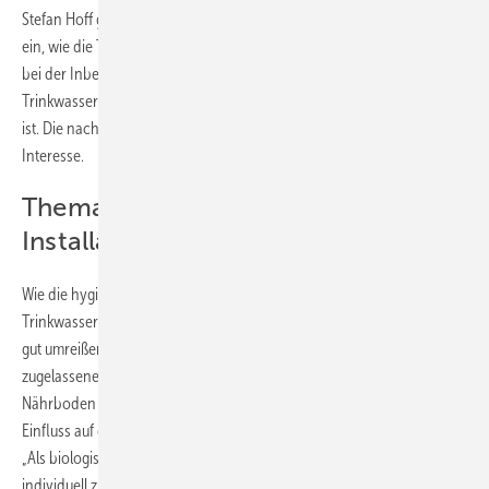
Stefan Hoff gingen im SBZ-Webinar auf die entscheidenden Aspekte
ein, wie die Trinkwassergüte entlang des kompletten Fließwegs sowie
bei der Inbetriebnahme und dem bestimmungsgemäßen Betrieb einer
Trinkwasser-Installation in Ein- und Zweifamilienhäusern zu erhalten
ist. Die nachfolgenden Themen stießen dabei auf besonders großes
Interesse.
Thema: Hygienegerechte
Installationen
Wie die hygienegerechte Auslegung und Umsetzung einer
Trinkwasser-Installation aussieht, lässt sich mit wenigen Stichworten
gut umreißen: bedarfsgerecht dimensionieren und mit geprüft
zugelassenen Werkstoffen sauber installieren, um Bakterien keinen
Nährboden zu bieten. Inwieweit Rohrwerkstoffe und deren Rauigkeit
Einfluss auf dieses Wachstum haben, lässt sich nicht genau beziffern.
„Als biologisches System ist jede Trinkwasser-Installation ganz
individuell zu sehen. Ob zum Beispiel ein Rohrwerkstoff bessere oder