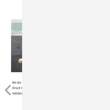
Bild: Viega
Bild: Viega
Bei der Dichtheitsprüfung einer Trinkwasser-Installation darf der
Druck nach 15 Minuten Anpassungszeit über einen Zeitraum von
mindestens zwei Stunden lang nicht absinken.