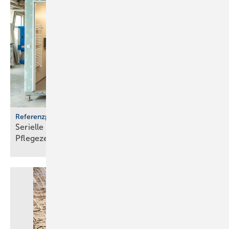
Referenzprojekt Geberit
Serielle Badfertigung im Pful­len­dor­fer
Pfle­ge­zen­trum