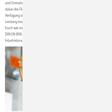
und Entnahmestellen hinweg bis zur letzten Zapfstelle. Wie hoch
dabei die Fließgeschwindigkeit beim Spülen ist, hängt von den zur
Verfügung stehenden Möglichkeiten (beispielsweise Fließdruck,
Leistung eventuell vorhandener Spülstationen) ab. Sie sollte aber so
hoch wie möglich sein. Weitere Informationen dazu finden sich in der
DIN EN 806-4 sowie dem ZVSHK-Merkblatt „Spülen, Desinfizieren und
Inbetriebnahme von Trinkwasserinstallationen“.