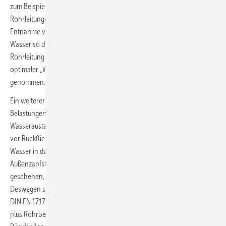
zum Beispiel auch in Vorwandsystemen Warmwasser führende
Rohrleitungen am besten gar nicht gedämmt werden. Nach der
Entnahme von Trinkwasser warm in der Nutzungseinheit kann das
Wasser so deutlich schneller auskühlen, als dies bei einer gedämmten
Rohrleitung der Fall ist – den Legionellen wird also ganz einfach ihr
optimaler „Wohlfühlbereich“ (≤ 45 °C) für die Vermehrung
genommen.
Ein weiterer wichtiger Punkt zur Vermeidung von hygienischen
Belastungen der Trinkwasser-Installation ist – neben Temperatur,
Wasseraustausch, Wasserdynamik und Nährstoffangebot – der Schutz
vor Rückfließen, Rückdrücken oder Rücksaugen von kontaminiertem
Wasser in das Rohrleitungsnetz. Das kann beispielsweise über
Außenzapfstellen mit Schlauchanschluss für einen Gartenpool
geschehen, wenn in der Hausinstallation ein Unterdruck auftritt.
Deswegen sind solche Zapfstellen auch grundsätzlich nach
DIN EN 1717 mit einer Sicherungskombination (Rückflussverhinderer
plus Rohrbelüfter) auszustatten. Das nicht minder risikoreiche