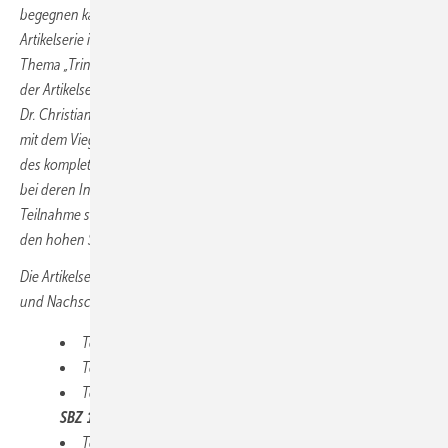
begegnen kann. Antworten darauf gab es in einer vier­teiligen
Artikelserie in der SBZ und einem darauf aufbauenden Webinar zum
Thema „Trinkwassergüte in der Hausinstallation erhalten“. Der Autor
der Artikelserie und Experte für Trinkwasserhygiene
Dr. Christian Schauer hat sich im Rahmen des Webinars gemeinsam
mit dem Viega-Seminarleiter Stefan Hoff mit Hygienerisiken entlang
des kompletten Fließwegs einer Trinkwasser-Installation, aber auch
bei deren Inbetriebnahme und Instandhaltung befasst. ­Eine rege
Teilnahme sowie zahlreichen Fragen bekräftigten das Interesse und
den hohen Stellenwert des Themas.
Die Artikelserie und Webinaraufzeichnung gibt es hier zum Nachlesen
und Nachschauen:
Teil 1
„Hausanschlussraum“
in der
SBZ 09.22
Teil 2
„
Fließweg und Verteilung
“
in der
SBZ 11.22
Teil 3
„
Installation und Inbetriebnahme
“
in der
SBZ 14.22
Teil 4
„
Betrieb und Wartung
“
in der
SBZ 16/17.22