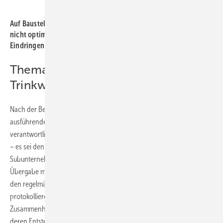
Bild: Viega
Auf Baustellen nicht unüblich, aber aus hygienischen Gründen
nicht optimal: mit Panzerband abgeklebte Rohrenden, um das
Eindringen von Schmutz zu verhindern.
Thema: Übergabe einer
Trinkwasser-Installation
Nach der Befüllung und Spülung der Trinkwasser-Installation ist der
ausführende SHK-Fach­betrieb so lange für die Trinkwassergüte
verantwortlich, bis die offizielle Übergabe an den Betreiber erfolgt ist
– es sei denn, es wurde (zum Beispiel aufgrund zwischengeschalteter
Subunternehmer) vertraglich etwas anderes vereinbart. Erfolgt die
Übergabe mit Zeitverzögerung, muss also der Anlagenerrichter für
den regelmäßigen Wasseraustausch sorgen und dies entsprechend
protokollieren. ­Eine Beprobung auf Legionellen ist in diesem
Zusammenhang übrigens nicht zwingend vorgeschrieben, da für
deren Entstehen eine gewisse Wachstumszeit (ca. drei Monate nach