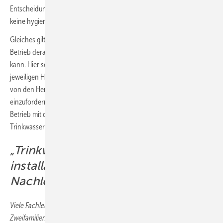
Entscheidung dazu ist noch nicht gefallen. Bisher konnte aber auch
keine hygienische Unbedenklichkeit nachgewiesen werden.
Gleiches gilt sinngemäß für die Frage, wie der bestimmungsgemäße
Betrieb derartiger Trinkwarmwassersysteme gewährleistet werden
kann. Hier sei zum einen auf die entsprechenden Unterlagen der
jeweiligen Hersteller verwiesen. Zum anderen gibt es die Möglichkeit,
von den Herstellern einen sogenannten Positivnachweis
einzufordern, der die Übereinstimmung der Systemfunktionalitäten im
Betrieb mit den einschlägigen Anforderungen an den Erhalt der
Trinkwasserhygiene bestätigt.
„Trinkwassergüte in der Haus­
installation erhalten“ zum
Nachlesen und Nachschauen
Viele Fachleute fragen sich, wo beispielsweise in Ein- und
Zweifamilienhäusern Hygiene­risiken lauern und wie man ihnen