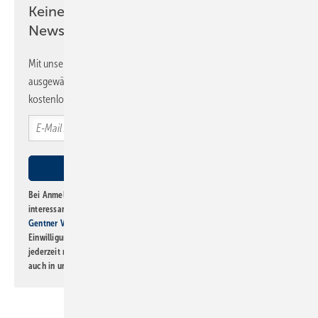
Keine Zeit? Kein Problem mit dem SBZ
Newsletter!
Mit unserem Newsletter erhalten Sie regelmäßig von uns
ausgewählte Informationen und Neuigkeiten, gebündelt und
kostenlos direkt ins Postfach.
Bei Anmeldung zu diesem Newsletter bin ich damit einverstanden, über
interessante Verlags- und Online-Angebote
der Marken der Alfons W.
Gentner Verlag GmbH & Co. KG
informiert zu werden. Diese
Einwilligung kann ich jederzeit widerrufen und eine Abmeldung ist
jederzeit möglich. Informationen zum Umgang mit Daten finden Sie
auch in unserer
Datenschutzerklärung
.