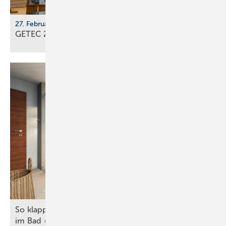
27. Februar - 1. März 2026, Messe Freiburg
GETEC 2026: En­er­gie­wen­de im
Ge­bäu­de­sek­tor
So klappt’s mit Kunden und beteiligten Gewerken
im
Bad