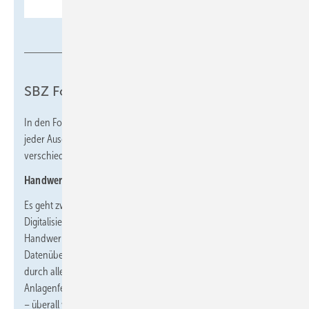
SBZ
SBZ Fokus
In den Fokus-Themenheften widmet sich unsere Redaktion in
jeder Ausgabe einem Fachthema und beleuchtet es von
verschiedenen Seiten.
Handwerk digital
Es geht zwar ohne, aber mit läuft es deutlich besser: die
Digitalisierung hat in die unterschiedlichsten Bereiche von
Handwerksunternehmen Einzug gehalten. Sei es die
Datenübergabe zum Steuerberater, der Zugriff auf Projektdaten
durch alle Beteiligten Mitarbeiter, etwa per Tablett und App,
Anlagenfernüberwachung oder digital unterstützte Badplanung
– überall werden Betriebe effizienter und reduzieren Fehler bzw.