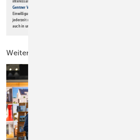
interessante Verlags- und Online-Angebote
der Marken der Alfons W.
Gentner Verlag GmbH & Co. KG
informiert zu werden. Diese
Einwilligung kann ich jederzeit widerrufen und eine Abmeldung ist
jederzeit möglich. Informationen zum Umgang mit Daten finden Sie
auch in unserer
Datenschutzerklärung
.
Weitere Inhalte