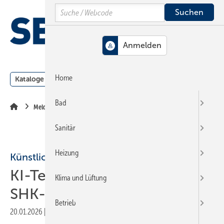
Springe
Springe
Springe
Search
auf
auf
auf
Hauptinhalt
Hauptmenü
SiteSearch
MENÜ
Home
Kataloge
Meldungen
Podcast
Produkte
Webin
Bad
Meldungen
Sanitär
Heizung
Künstliche Intelligenz
KI-Telefonas­sis­tent ent­las­tet
Klima und Lüftung
SHK-Be­trie­be
Betrieb
20.01.2026
|
Druckvorschau