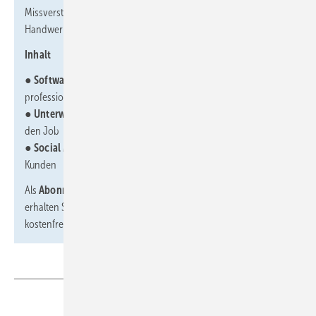
Missverständnisse. Der SBZ-Fokus zeigt Ansätze auf und stellt
Handwerksunternehmer vor, die beispielhaft vorangehen.
Inhalt
●
Softwarewechsel:
So gelingt die Mammutaufgabe
professionell
●
Unterwegs digital2:
Mobile Anwendungen erleichtern allen
den Job
●
Social Media:
Online sichtbar sein für neue Mitarbeiter und
Kunden
Als
Abonnent des PREMIUM- oder DIGITAL PLUS-Abos
erhalten Sie die Fokus-Themenhefte der abonnierten Zeitschrift
kostenfrei als
PDF-Download
.
Teilen
Link kopieren