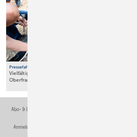
Pressefahrt des BWP
Vielfältiger Einsatz von Wärmepumpen in
Oberfranken
Abo- & Leserservice
AGB
Alle Inhalte chronologisch
Anmelden
Anmeldung & Registrierung
Newsletter