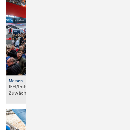
Messen
IFH/Intherm 2026: Ju­bi­lä­ums­jahr ver­zeich­net
Zu­wäch­se