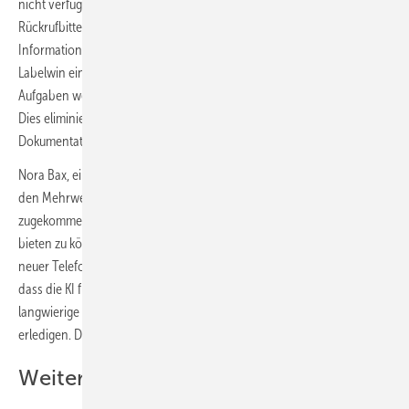
nicht verfügbar sind. Er ist in der Lage, Termine zu vereinbaren,
Rückrufbitten zu notieren oder Aufgaben zu erstellen. Alle erfassten
Informationen werden automatisch in die Handwerkersoftware
Labelwin eingetragen: Termine erscheinen direkt im Kalender, und
Aufgaben werden dem zuständigen Ansprechpartner zugeordnet.
Dies eliminiert die Notwendigkeit manueller Nachbearbeitung und
Dokumentation, was eine Zeitersparnis für die Betriebe bedeutet.
Nora Bax, eine der Geschäftsführerinnen von Label Software, betont
den Mehrwert: „Viele unserer Kunden sind mit dem Wunsch auf uns
zugekommen, für ihre Endkunden einen noch besseren Service
bieten zu können – ohne im Büro für mehr Arbeit zu sorgen. Unser
neuer Telefonassistent bietet da einen echten Mehrwert. Nicht nur,
dass die KI für das Büro Anrufe tätigen kann – sie kann auch die
langwierige Nacharbeit zur Dokumentation direkt in der Software
erledigen. Das schafft zufriedene Kunden ohne Mehraufwand!“
Weitere KI-Funktionen