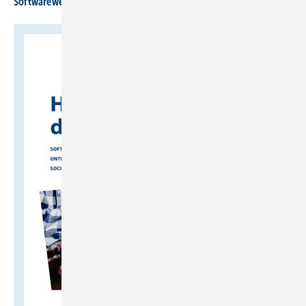
Softwarewechsel im Betrieb: So gelingt er reibungslos