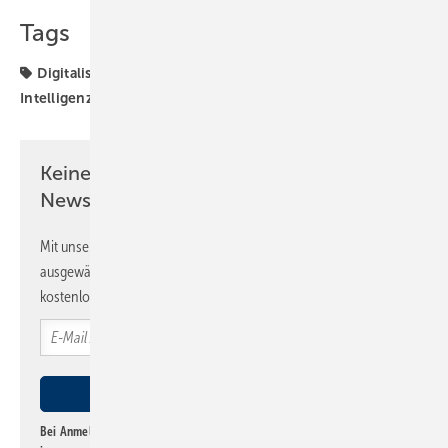
Tags
Digitalisierung
Handwerkersoftware
Künstliche
Intelligenz
Label Software
Software
digitale Tools
Keine Zeit? Kein Problem mit dem SBZ
Newsletter!
Mit unserem Newsletter erhalten Sie regelmäßig von uns
ausgewählte Informationen und Neuigkeiten, gebündelt und
kostenlos direkt ins Postfach.
Bei Anmeldung zu diesem Newsletter bin ich damit einverstanden, über