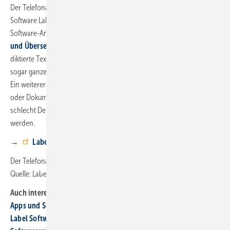
Der Telefonassistent ist bereits die zweite direkte KI-Integration in die
Software Labelwin und die
App Label Mobile
. Zuvor hatte der
Software-Anbieter bereits eine
KI-Funktion zur Textverbesserung
und Übersetzung
implementiert. Diese ermöglicht es, getippte oder
diktierte Texte per KI überarbeiten und korrigieren zu lassen oder
sogar ganze Texte nach passenden Vorgaben selbst zu generieren.
Ein weiterer Vorteil ist die Übersetzungsfunktion: Arbeitsanweisungen
oder Dokumentationen können für Mitarbeiter, die wenig oder
schlecht Deutsch sprechen, in jede gewünschte Sprache übersetzt
werden.
→
Label KI Telefonassistent
Der Telefonassistent ist ab der Labelwin Version 5.101 verfügbar. ■
Quelle: Label Software / fl
Auch interessant:
Apps und Software für Handwerker und Planer
Label Software integriert eigenen Chat