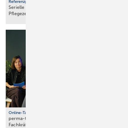
Referenzprojekt Geberit
Serielle Badfertigung im Pful­len­dor­fer
Pfle­ge­zen­trum
Online-Talkshow
perma-talk: so gelingt Azubi- und
Fach­kräf­te­bin­dung