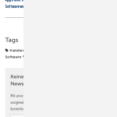
Softwarewechsel im Betrieb: So gelingt er reibungslos
Teilen
Link kopieren
Tags
Handwerkersoftware
Künstliche Intelligenz
Label
Software
Software
digitale Tools
Keine Zeit? Kein Problem mit dem SBZ
Newsletter!
Mit unserem Newsletter erhalten Sie regelmäßig von uns
ausgewählte Informationen und Neuigkeiten, gebündelt und
kostenlos direkt ins Postfach.