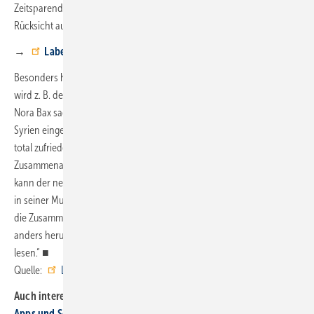
Zeitsparend können nun sogar Texte mit Abkürzungen und ohne
Rücksicht auf Fehler aufgenommen und per KI angepasst werden.
→
Label Software und KI
Besonders hervorzuheben ist die
Übersetzungs-Funktion.
Damit
wird z. B. der
Einsatz fremdsprachiger Mitarbeiter erleichtert.
Nora Bax sagt: „Einer unserer Kunden hat gerade einen Monteur aus
Syrien eingestellt, der noch kaum Deutsch spricht. Handwerklich ist er
total zufrieden mit seiner Arbeit, nur die Sprachbarriere macht die
Zusammenarbeit kompliziert. Durch die neue Übersetzungsfunktion
kann der neue Kollege nun Anmerkungen oder Berichte für das Büro
in seiner Muttersprache verfassen, diese werden sofort übersetzt und
die Zusammenarbeit enorm vereinfacht. Das geht natürlich auch
anders herum: Er kann das To-do auch in seiner Muttersprache
lesen.“ ■
Quelle:
Label Software
/ ml
Auch interessant:
Apps und Software für Handwerker und Planer