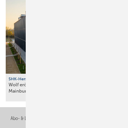
SHK-Hersteller
Wolf eröff­net modernes Bil­dungs­zent­rum in
Main­burg
Abo- & Leserservice
AGB
Alle Inhalte chronologisch