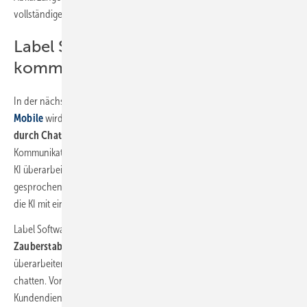
vollständige und korrekte Texte an.
Label Software: dank KI besser
kommunizieren
In der nächsten Version der SHK Software Labelwin und
App Label
Mobile
wird die
erste KI gestützte Sprach- und Texterkennung
durch ChatGPT integriert.
Damit wird die innerbetriebliche
Kommunikation vereinfacht: getippte oder diktierte Texte können per
KI überarbeitet und verbessert werden. Fehler werden korrigiert,
gesprochene oder geschriebene Texte übersetzt oder sogar durch
die KI mit ein paar Vorgaben selbst geschrieben.
Label Software integriert dafür zwei neue Werkzeuge: den
KI-
Zauberstab
und den
KI-Assistent.
Damit können Anwender die Texte
überarbeiten oder neu erstellen lassen, Fragen stellen und mit der KI
chatten. Vorbei sind damit die Zeiten unvollständiger und unlesbarer
Kundendienstberichte oder langer Korrekturschleifen im Büro.