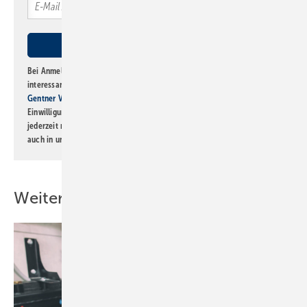
Bei Anmeldung zu diesem Newsletter bin ich damit einverstanden, über
interessante Verlags- und Online-Angebote
der Marken der Alfons W.
Gentner Verlag GmbH & Co. KG
informiert zu werden. Diese
Einwilligung kann ich jederzeit widerrufen und eine Abmeldung ist
jederzeit möglich. Informationen zum Umgang mit Daten finden Sie
auch in unserer
Datenschutzerklärung
.
Weitere Inhalte