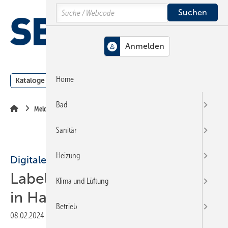
Springe
Springe
Springe
Search
auf
auf
auf
Hauptinhalt
Hauptmenü
SiteSearch
MENÜ
Home
Kataloge
Meldungen
Podcast
Produkte
Webin
Bad
Meldungen
Sanitär
Heizung
Digitale Tools
Label Software integriert KI
Klima und Lüftung
in Handwerkersoftware
Betrieb
08.02.2024
|
Druckvorschau