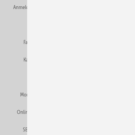
Anmelden
Anmeldung & Registrierung
Newsletter
Datenschutz
E-Paper
Editor's choice
Fachbeiträge
Gentner Verlag
Impressum
Karriere bei Gentner
Team
Mediaservice
Mitgliedschaften und Engagement
Montagezeiten Heizung
Montagezeiten Sanitär
Online Mediadaten
Privacy Manager
RSS-Feed
SBZ abonnieren
Veranstaltungen / Webinare