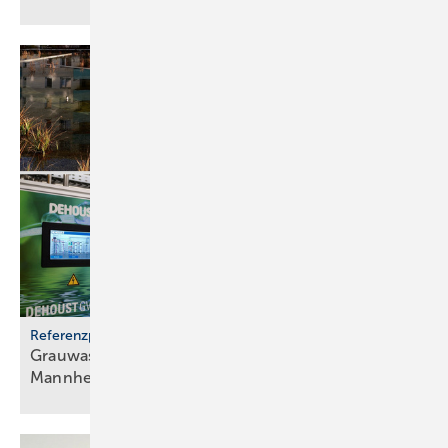
Referenzprojekt
Grauwassernutzung spart Frisch­was­ser in
Mann­heim