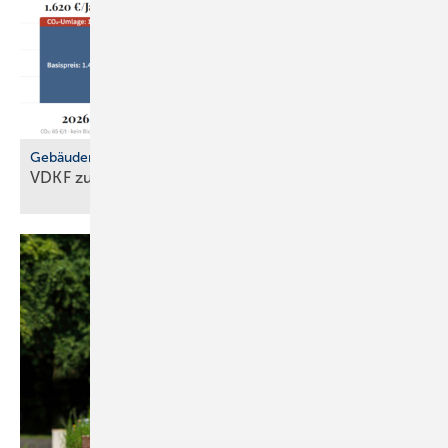
Gebäudemodernisierungsgesetz
VDKF zu
GMG-Eckpunkten