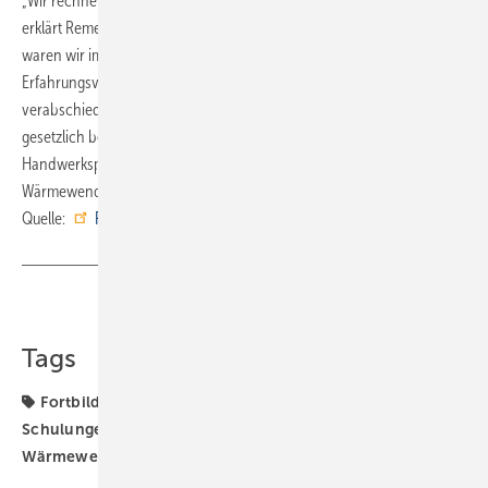
„Wir rechnen mit einer starken Nachfrage an hybriden Lösungen“,
erklärt Remeha-Vertriebsleiter Franz Killinger. „Auf diesem Gebiet
waren wir immer schon Vorreiter. Diesen Wissens- und
Erfahrungsvorsprung wollen wir nun, nachdem auch das GEG
verabschiedet ist und die Zukunftssicherheit von Hybridheizungen
gesetzlich bestätigt wurde, natürlich nutzen. Unsere
Handwerkspartner nehmen wir dabei mit, sodass sie die
Wärmewende problemlos und erfolgreich begleiten können.“ ■
Quelle:
Remeha
/ fl
Teilen
Link kopieren
Tags
Fortbildung
Hybrid-Heizsystem
Remeha
Schulungen
Weiterbildung
Wärmepumpe
Wärmewende