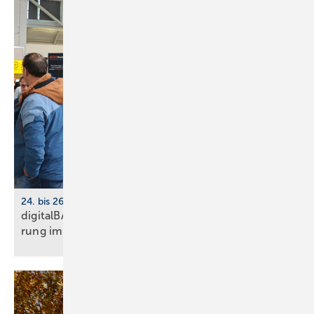
24. bis 26. März 2026, Köln
digitalBAU 2026: BVBS-Programm zur Digi­ta­li­sie­
rung im
Bau­wesen