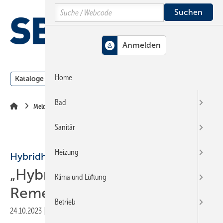
Springe
Springe
Springe
Search
auf
auf
auf
Hauptinhalt
Hauptmenü
SiteSearch
MENÜ
Home
Kataloge
Meldungen
Podcast
Produkte
Webin
Bad
Meldungen
Sanitär
Heizung
Hybridheizung
„Hybrid-Held“ werden mit
Klima und Lüftung
Remeha
Betrieb
24.10.2023
|
Druckvorschau