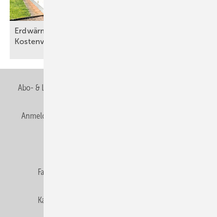
Erdwärmepu mpen bieten im Bestand klare
Kostenvorteile
Abo- & Leserservice
AGB
Alle Inhalte chronologisch
Anmelden
Anmeldung & Registrierung
Newsletter
Datenschutz
E-Paper
Editor's choice
Fachbeiträge
Gentner Verlag
Impressum
Karriere bei Gentner
Team
Mediaservice