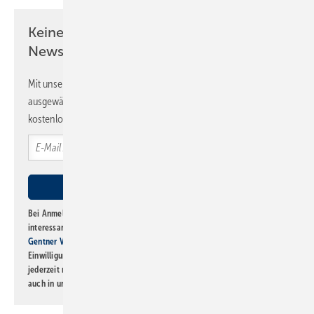
Keine Zeit? Kein Problem mit dem SBZ
Newsletter!
Mit unserem Newsletter erhalten Sie regelmäßig von uns
ausgewählte Informationen und Neuigkeiten, gebündelt und
kostenlos direkt ins Postfach.
Bei Anmeldung zu diesem Newsletter bin ich damit einverstanden, über
interessante Verlags- und Online-Angebote
der Marken der Alfons W.
Gentner Verlag GmbH & Co. KG
informiert zu werden. Diese
Einwilligung kann ich jederzeit widerrufen und eine Abmeldung ist
jederzeit möglich. Informationen zum Umgang mit Daten finden Sie
auch in unserer
Datenschutzerklärung
.