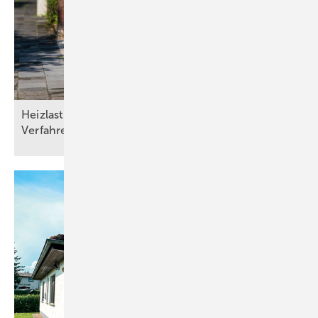
Heizlasten nach DIN/TS ­12831­-1:2020-04: Drei
Verfahren und die Qual der
Wahl