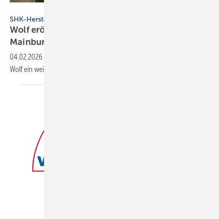
Wolf / Google AI
SHK-Hersteller
Wolf eröff­net modernes Bil­dungs­zent­rum in
Main­burg
04.02.2026
-
Mit dem neuen Campus am Stamm­sitz Main­burg schafft
Wolf ein wei­te­res Trai­nings- und
Wis­sens­zent­rum.