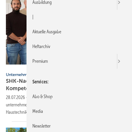
Ausbildung
|
Aktuelle Ausgabe
Heftarchiv
Premium
Interdomus Haustechnik
Unternehmensnachfolge
SHK-Nachfolge: Aka­de­mie schließt
Services
Kom­pe­tenz­lü­cke
Abo & Shop
28.07.2026
-
Nachfolgern im SHK-Handwerk fehlen oft
unternehmerische Kompetenzen. Eine Akademie von Interdomus
Media
Haustechnik soll das
ändern.
Newsletter