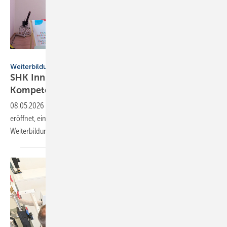
Björn Vilcens
Weiterbildung
SHK Innung Karlsruhe er­öff­net
Kom­pe­tenz­zen­trum
08.05.2026
-
Die SHK Innung Karlsruhe-Bruchsal hat die WERK.bank
eröffnet, ein neues Schulungs- und Kompetenzzentrum für praxisnahe
Weiterbildung in der
SHK-Branche.