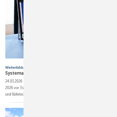
Systemair
Weiterbildung
Systemair: neues Schu­lungs­pro­gramm
2026
24.03.2026
-
Systemair stellt sein erweitertes Schulungsprogramm für
2026 vor. Es vermittelt praxisnah aktuelles Wissen zu Klima-, Lüftungs-
und Kältetechnik – sowohl digital als auch vor
Ort.