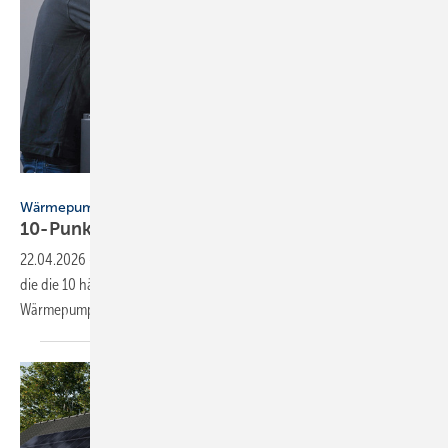
Stiebel Eltron
Wärmepumpe
10-Punkte-Schulung für
Fach­hand­wer­ker
22.04.2026
-
Stiebel Eltron bietet eine kostenlose Online-Schulung an,
die die 10 häufigsten Fehler bei Planung, Installation und Betrieb von
Wärmepumpen
beleuchtet.