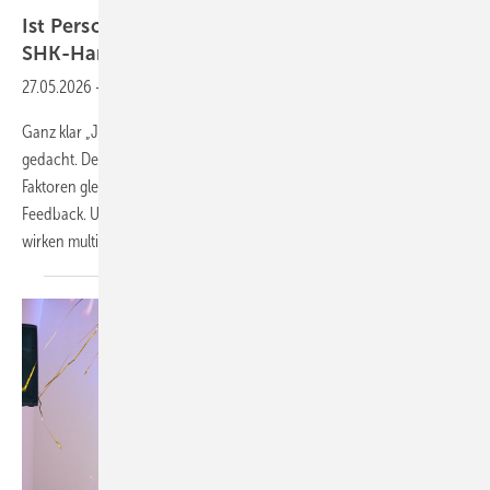
Ist Personalentwicklung der blinde Fleck im
SHK-Handwerk?
27.05.2026
-
Pro
Ganz klar „Ja“. Das Problem ist doch: Personalentwicklung wird falsch
gedacht. Denn sie funktioniert nur dann richtig gut, wenn drei
Faktoren gleichzeitig erfüllt sind: Wissen (Schulung), Vertrauen und
Feedback. Und jetzt kommt der entscheidende Punkt: Diese Faktoren
wirken multiplikativ –
nicht...