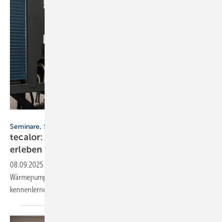
tecalor
Seminare, September 2025, deutschlandweit
tecalor: Next Level-Wärme­pum­pen live vor Ort
erle­ben
08.09.2025
-
Fachhandwerker können die neuen Next Level-
Wärmepumpen von tecalor in Vor-Ort-Seminaren bis Ende September
kennenlernen.