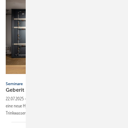
Geberit
Seminare
Geberit macht Trink­was­ser-­Hy­drau­lik
sicht­bar
22.07.2025
-
Im Geberit Informationszentrum Langenfeld ermöglicht
eine neue Hydraulikwand komplexe Zusammenhänge der
Trinkwasser-Installation in der Praxis zu
erleben.