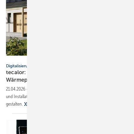
tecalor
Digitalisierung
tecalor: digitale Tools für
Wär­me­pum­pen-Pro­jek­te
21.04.2026
-
tecalor investiert in digitale Lösungen, um die Planung
und Installation von Wärmepumpen für SHK-Betriebe effizienter zu
gestalten.