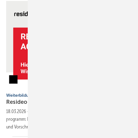
Resideo
Weiterbildung
Resideo Academy: Schulungen
2026
18.03.2026
-
Die Resi­deo Aca­de­my star­tet mit neuem Wei­ter­bil­dungs­
pro­gramm: Praxis­wis­sen zu Wär­me­pumpe, hydrau­li­schem Ab­gleich
und
Vor­schrif­ten.