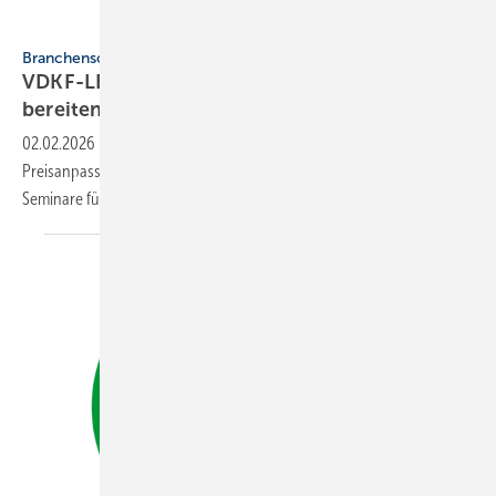
VDKF
Branchensoftware
VDKF-LEC: keine Preis­an­pas­sung – Se­mi­na­re
be­rei­ten auf 2026
vor
02.02.2026
-
Der VDKF verzichtet in diesem Jahr auf eine
Preisanpassung für die VDKF-LEC-Lizenzen und bietet im Frühjahr
Seminare für die Branchensoftware
an.