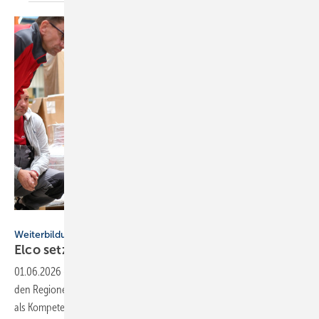
Elco
Weiterbildung
Elco setzt auf regio­nale
Schulungen
01.06.2026
-
Elco erweitert bundesweit das Schu­lungs­pro­gramm in
den Regio­nen und stärkt die Wärme­pum­pen Aka­demie in Hechingen
als
Kompe­tenz­zentrum.