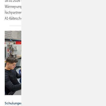
18.02.2026
-
Die diesjährige Auflage des „Wissenstraining.
Wärmepumpen in Theorie und Praxis“ von Mitsubishi Electric bereitet
Fachpartner auf aktuelle Entwicklungen vor, inklusive des neuen
A1-Kältescheins.
BFS / Thomas Goettemann
Schulungen