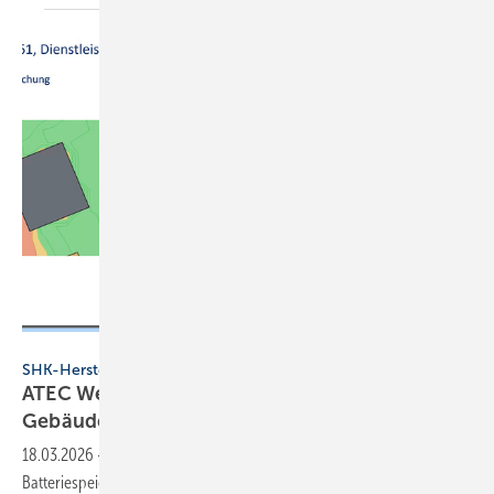
Atec
SHK-Hersteller
ATEC Webinare 2026: Praxis­wis­sen für die
Gebäu­de­tech­nik
18.03.2026
-
Die Webi­nare von Atec liefern u. a. Wissen zu TA Lärm,
Batterie­spei­cher aus Deutsch­land oder den Ein­satz­mög­lich­kei­ten