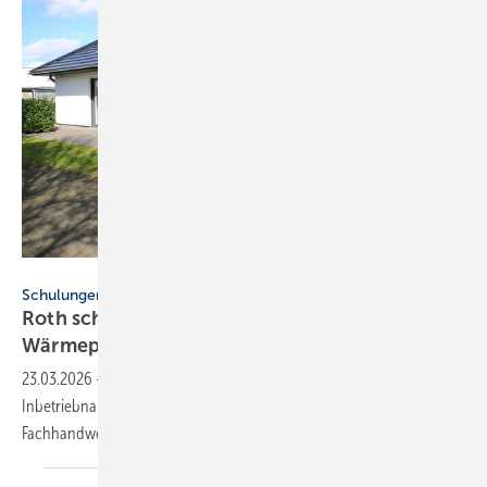
Roth Werke / Shutterstock
Schulungen
Roth schult In­be­trieb­nah­me von
Wär­me­pum­pen
23.03.2026
-
Die Roth Werke bieten praxisorientierte Schulungen zur
Inbetriebnahme von Wärmepumpensystemen an. Damit können
Fachhandwerker ihr Wissen über moderne Heiztechnik
erweitern.