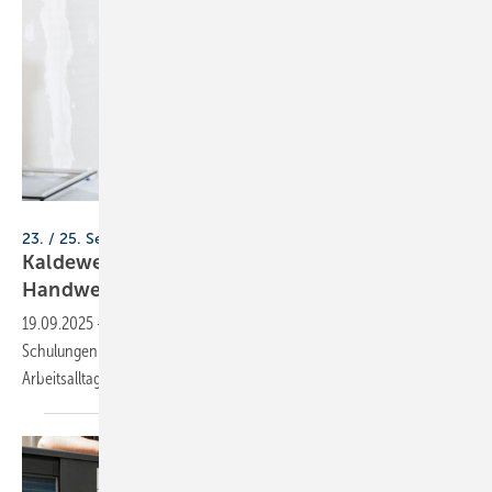
Kaldewei / Rene Siciliano
23. / 25. September 2025, online
Kaldewei Meisterclub: Schu­lun­gen für
Hand­wer­ker
19.09.2025
-
Kaldewei erweitert sein Meisterclub-Angebot um Online-
Schulungen für Mitglieder. Im Fokus steht praxisnahes Wissen, um den
Arbeitsalltag effizienter zu
gestalten.