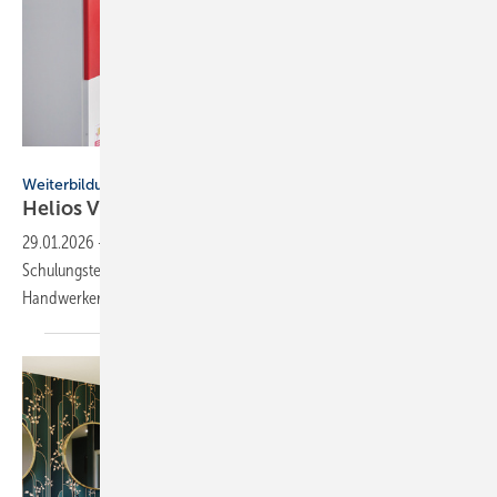
Helios Ventilatoren
Weiterbildung
Helios Ventilatoren: Schu­lungs­pro­gramm
2026
29.01.2026
-
Helios Ventilatoren verzeichnete 2025 über 8500
Schulungsteilnehmer. 2026 wird das Seminarangebot für SHK-
Handwerker, Installateure und Fachplaner
erweitert.