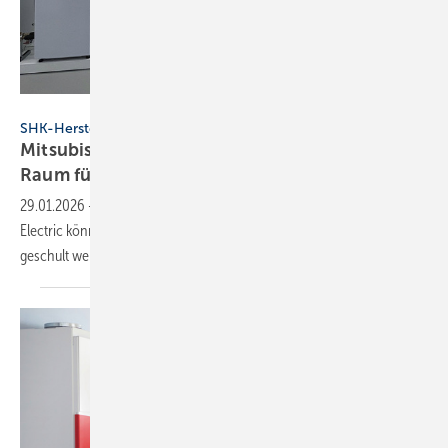
Mitsubishi Electric
SHK-Hersteller
Mitsubishi Electric schafft in Ham­burg mehr
Raum für
Schu­lungen
29.01.2026
-
Im neuen Hamburger Schu­lungs­zent­rum von Mitsubishi
Electric kön­nen jetzt bis zu 22 Per­so­nen gleich­zeitig praxis­orien­tiert
geschult
wer­den.