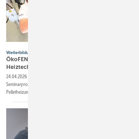
ÖkoFEN / Daniel Biskup
Weiterbildung
ÖkoFEN Akademie schult Fach­kräf­te für grü­ne
Heiz­tech­nik
24.04.2026
-
Die ÖkoFEN Akademie startet ein neues
Seminarprogramm. SHK-Fachkräfte erhalten praxisnahes Wissen zu
Pelletheizungen und
Wärmepumpen.