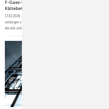
F-Gase-Verordnung: Sach­kun­de-Pflich­ten für
Käl­te­be­trie­be
17.02.2026
-
Die neue F-Gase-Verordnung und ChemKlimaschutzV
verlangen verpflichtende Auffrischungsschulungen bis März 2029,
die teils online möglich
sind.