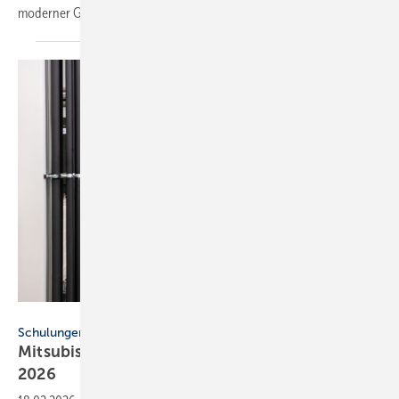
moder­ner
Groß­wär­me­pum­pen.
Mitsubishi Electric
Schulungen
Mitsubishi Electric: Wär­me­pum­pen-Trai­nings
2026