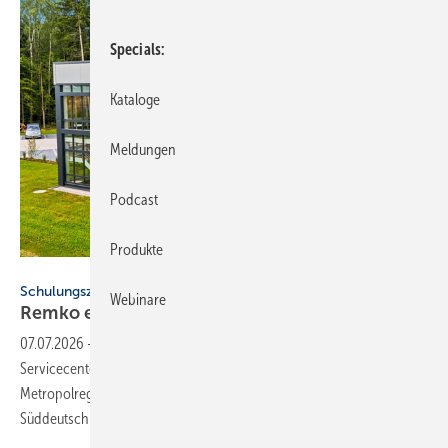
Specials
Kataloge
Meldungen
Podcast
Produkte
Remko
Schulungszentrum
Webinare
Remko eröffnet neu­en Stand­ort in
Ill­schwang
07.07.2026
-
Remko hat in Illschwang ein Schulungs- und
Servicecenter in Betrieb genommen. Der Standort in der
Metropolregion Nürnberg richtet sich an Partner in
Süddeutschland.