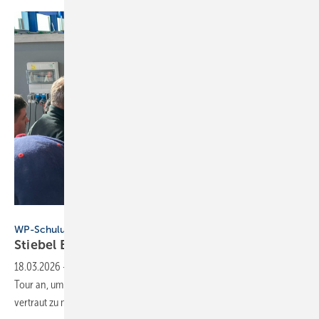
Stiebel Eltron
WP-Schulungsreihe
Stiebel Eltron setzt wpnext-Tour 2026
fort
18.03.2026
-
Stiebel Eltron bietet im Frühjahr 2026 erneut die wpnext-
Tour an, um praxisnah mit der neuen Wärmepumpen-Generation
vertraut zu
machen.