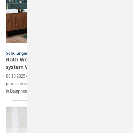
Roth Werke
Schulungen
Roth Werke schu­len zum Wand­ver­klei­dungs­
sys­tem
Vi­pa­nel
08.10.2025
-
Um die Vorteile des Wandverkleidungssystems Vipanel
praxisnah zu vermitteln, bieten die Roth Werke 4 Produktschulungen
in Dautphetal-Buchenau
an.