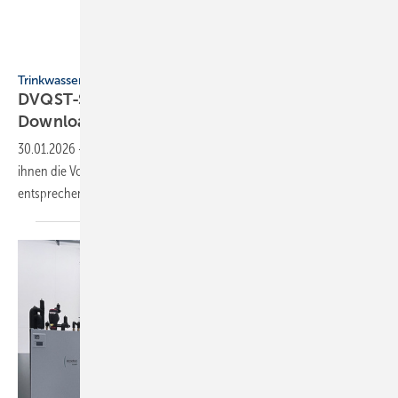
Parabell - stock.adobe.com
Trinkwasserhygiene
DVQST-Seminar­pro­gramm 2026 zum
Down­load
30.01.2026
-
Trinkwasser-Installationen werden komplexer und mit
ihnen die Vorgaben. Der DVQST erweitert sein Seminarprogramm um
entsprechende
Schwerpunkte.