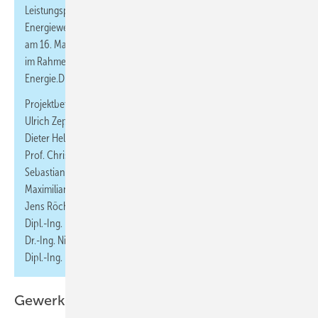
Leistungsphasen eines Bauprojektes für das Erreichen der
Energiewende hat, veranschaulichten die beteiligten Fachleute
am 16. Mai 2023 vor rund 80 Planern, Betreibern und Investoren
im Rahmen des Expertenforums Forschungsprojekt
Energie.Digital in der „Viega World“.
Projektbeteiligte sind (v. l. n. r.):
Ulrich Zeppenfeldt (Viega),
Dieter Hellekes (Viega),
Prof. Christoph van Treeck (RWTH Aachen University),
Sebastian Herkel (Fraunhofer ISE),
Maximilian Zbocna (Viega),
Jens Röcher (Viega),
Dipl.-Ing. Nicolas Réhault (Fraunhofer ISE),
Dr.-Ing. Nicolas Pauen (RWTH Aachen University und
Dipl.-Ing. Dominik Schlütter (RWTH Aachen University).
Gewerkeübergreifend auseinandersetzen