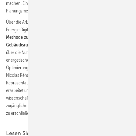
machen. Ein entscheidender Aspekt für die künftige Umsetzung dieser
Planungsmethodik in anderen Bauvorhaben.
Über die Arbeitsmethodik BIM haben die Forschenden von
Energie.Digital nämlich eine
durchgängige und systematische
Methode zur Verknüpfung und Integration von TGA,
Gebäudeautomation (GA) und Gebäudebetrieb
entwickelt, die „es
über die Nutzung digitaler Gebäudemodelle ermöglicht, neue
energetische Potenziale bei der Inbetriebnahme und in der
Optimierung von Gebäuden zu erschließen“, so Projektleiter Dipl.-Ing.
Nicolas Réhault vom Fraunhofer ISE: „Dazu wurde eine konsistente
Repräsentation der energierelevanten Eigenschaften der TGA
erarbeitet und in ein digitales Abbild überführt. Im Rahmen eines
wissenschaftlichen Monitorings ist es so möglich, bisher schwer
zugängliche Energieeffizienz­potenziale im Gebäudebetrieb einfacher
zu erschließen.“
Lesen Sie auch: