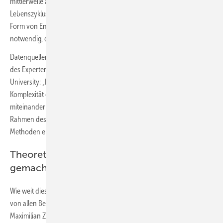
mittlerweile an ihre Grenzen stoßen, der Betrieb aber etwa 80 % der
Lebenszykluskosten eines Bürogebäudes ausmacht; ca. 40 % davon in
Form von Energie. Um diesen Anteil zu senken, wird es zwingend
notwendig, die unterschiedlichsten
Datenquellen im Gebäudebetrieb anzuzapfen, unterstrich im Rahmen
des Expertenforums Dominik Schlütter von der RWTH Aachen
University: „Die Herausforderung besteht darin, die Menge und
Komplexität der Daten adaptiv zu reduzieren und diese dann
miteinander in Beziehung zu setzen.“ Und auch dafür wurden im
Rahmen des Forschungsprojektes Energie.Digital die notwendigen
Methoden entwickelt.
Theoretische Erkenntnisse sichtbar
gemacht
Wie weit diese gesammelten Erkenntnisse tatsächlich tragen, lässt sich
von allen Besuchenden der „Viega World“ konkret nachvollziehen, so
Maximilian Zbocna, Viega Engineering Consultant: „Unser interaktives