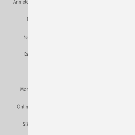
Anmelden
Anmeldung & Registrierung
Newsletter
Datenschutz
E-Paper
Editor's choice
Fachbeiträge
Gentner Verlag
Impressum
Karriere bei Gentner
Team
Mediaservice
Mitgliedschaften und Engagement
Montagezeiten Heizung
Montagezeiten Sanitär
Online Mediadaten
Privacy Manager
RSS-Feed
SBZ abonnieren
Veranstaltungen / Webinare