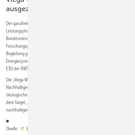
ausgezeichnet
Der ganzheitliche und in der „Viega World“ konsequent über alle
Leistungsphasen digitalisierte Planungsansatz wurde vom
Bundesministerium für Wirtschaft und Klimaschutz über das
Forschungsprojekt Energie.Digital gefördert. Die wissenschaftliche
Begleitung geschah durch das Fraunhofer-Institut für Solare
Energiesysteme ISE und den Lehrstuhl für Energieeffizientes Bauen
E3D der RWTH Aachen University.
Die „Viega World“ wurde durch die Deutsche Gesellschaft für
Nachhaltiges Bauen (DGNB) unter anderem aufgrund ihrer
ökologischen, ökonomischen und soziokulturellen Qualität bereits mit
dem Siegel „Platin“, der höchstmöglichen Vorab-Zertifizierung für
nachhaltiges Bauen, ausgezeichnet.
■
Quelle:
Viega
/ ml