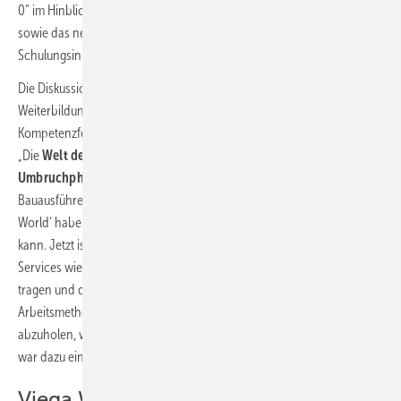
0“ im Hinblick auf serielles Bauen die Segment- und Trassenkonzepte
sowie das neuartige Seminarkonzept, in dem die „Viega World“ selbst
Schulungsinhalt ist.
Die Diskussion bestätigte damit die Richtigkeit des Konzeptes, das
Weiterbildungszentrum selbst zu einem Ort für die Zukunft des
Kompetenzfeldes „Digitales Bauen“ zu machen, so Dieter Hellekes:
„Die
Welt des Bauens befindet sich in einer fundamentalen
Umbruchphase,
in der wir Investoren und Betreiber, Fachplaner und
Bauausführende gleichermaßen mitnehmen müssen. Mit der ,Viega
World‘ haben wir den Beweis angetreten, dass und wie das gehen
kann. Jetzt ist es an uns allen, beispielsweise über Schulungen und
Services wie Viega Building Intelligence dieses Wissen in die Breite zu
tragen und die Projektbeteiligten zur Integralen Planung mit der
Arbeitsmethodik Building Information Modeling individuell da
abzuholen, wo sie aktuell stehen. Das Expertenforum Energie.Digital
war dazu ein ausgesprochen erfolgreicher Auftakt.“
Viega World: Gefördert und