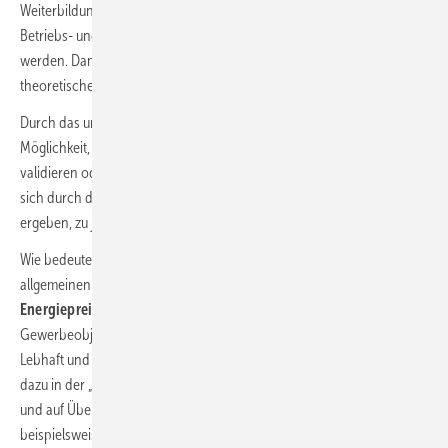
Weiterbildungszentrum ist so transparent gebaut, dass wesentliche
Betriebs- und Leistungsdaten an Monitoren in Echtzeit dargestellt
werden. Damit beweisen wir nicht nur, wie praxistauglich die
theoretischen Forschungsergebnisse sind.
Durch das umfangreiche wissenschaftliche Monitoring haben wir die
Möglichkeit, die Annahmen und Auslegungen aus der Planung zu
validieren oder anhand der realen tatsächlichen Betriebsdaten, die
sich durch die tatsächliche Nutzung und den tatsächlichen Bedarf
ergeben, zu justieren und zu optimieren.“
Wie bedeutend gerade dieser Aspekt vor dem Hintergrund der
allgemeinen
Energieknappheit und massiv gestiegener
Energiepreise
insbesondere für Investoren und Betreiber von
Gewerbeobjekten ist, verdeutlichte die anschließende Diskussion.
Lebhaft und teilweise bis in feinste TGA-Details hinein wurden die
dazu in der „Viega World“ entstandenen Lösungsansätze hinterfragt
und auf Übertragbarkeit auf andere Projekte geprüft. Dazu gehörten
beispielsweise neben dem wirtschaftlichen Effekt der „Planungsphase