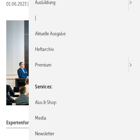
Ausbildung
01.06.2023
|
Druckvorschau
|
Aktuelle Ausgabe
Heftarchiv
Premium
Services
Abo & Shop
Viega
Media
Expertenforum Energie Digital in der Viega World am 16.05.2023.
Newsletter