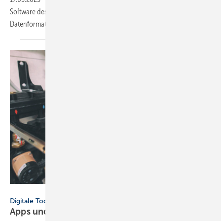
Software des Handwerks mitentwickelt, die mittelfristig das alte
Datenformat Datanorm ablösen
wird.
SkyLine - stock.adobe.com
Digitale Tools
Apps und Soft­ware für Hand­werker und
Planer