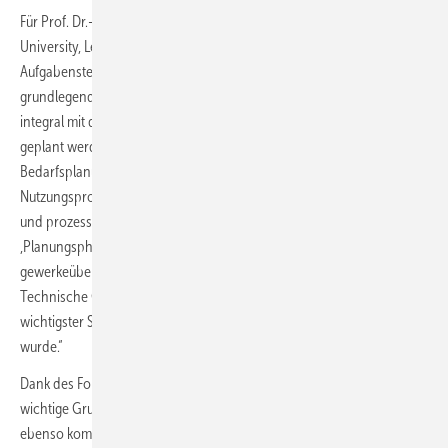
Für Prof. Dr.-Ing. habil. Christoph van Treeck, RWTH Aachen
University, Lehrstuhl für Energieeffizientes Bauen E3D, ist die
Aufgabenstellung gewissermaßen prototypisch für den
grundlegenden gedanklichen Ansatz, warum solche Objekte künftig
integral mit der Arbeitsmethodik Building Information Modeling (BIM)
geplant werden müssen: „Angefangen mit einer fundierten
Bedarfsplanung, mit der detaillierten Dokumentation der
Nutzungsprozesse des Bauherrn wurde eine komplett neue, konzept-
und prozessorientierte Herangehensweise entwickelt, die als
,Planungsphase 0‘ bereits in der frühen Projektphase einen
gewerkeübergreifenden Dialog einfordert. Sie führte dazu, dass die
Technische Gebäudeausrüstung aufgrund ihrer Komplexität als
wichtigster Strukturgeber für das Planen und Bauen identifiziert
wurde.“
Dank des Forschungsprojektes Energie.Digital seien in diesem Kontext
wichtige Grundlagen erarbeitet worden, um die daraus resultierend
ebenso komplexen BIM-Modelle zu reduzieren und beherrschbar zu