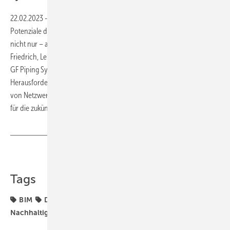
22.02.2023
-
Eine überarbeitete VDI 6023, die anstehende ISH,
Potenziale der Digitalisierung: Themen, die aktuell die Fachbranche –
nicht nur – auf der Sanitär- und Installationsseite beschäftigen. Daniel
Friedrich, Leitung Vertrieb und stellvertretender Geschäftsführer bei
GF Piping Systems Deutschland, sprach mit der SBZ über die
Herausforderungen im Bereich Trinkwasserhygiene, die Bedeutung
von Netzwerkplattformen und Präsenzmessen sowie seine Prognose
für die zukünftige
Marktentwicklung.
Teilen
Link kopieren
Tags
BIM
Digitalisierung
Fraunhofer ISE
Nachhaltigkeit
Viega