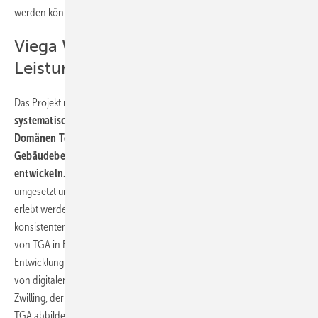
werden können.
Viega World: Digitaler Zwilling bildet
Leistungsdaten ab
Das Projekt realisierte das Ziel, eine
durchgängige und
systematische Methode zur Verknüpfung und Integration der
Domänen Technische Gebäudeausrüstung (TGA) und
Gebäudebetrieb in Building Information Modeling (BIM) zu
entwickeln.
Die Methodik wurde an der „Viega World“ erfolgreich
umgesetzt und kann zudem vor Ort in Attendorn eindrucksvoll live
erlebt werden. Das Projekt beinhaltete die Erarbeitung einer
konsistenten Repräsentation der energierelevanten Eigenschaften
von TGA in BIM, die Nutzung der Technologie „Linked Data“ sowie die
Entwicklung von Methoden zur deutlichen Reduktion der Komplexität
von digitalen Modellen der TGA. Im Ergebnis entstand ein Digitaler
Zwilling, der nicht nur die Leistungsdaten der „Viega World“ und der
TGA abbildet, sondern über ein lückenloses Monitoring gleichzeitig