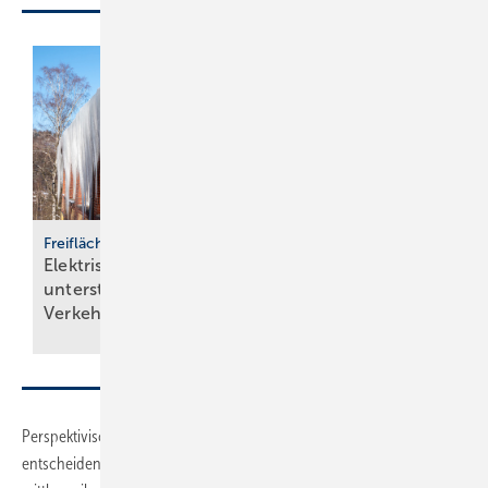
thermondo
Wärmepumpen-
Monitor
59 % der Haus­be­
Freiflächenheizungen
Elektrische Heizsysteme
sit­zer stellen sich
unter­stützen bei
gegen
Ver­kehrs­siche­rungs­pflicht
För­der­kür­zungen
Perspektivisch wird dieser Aspekt der Nachhaltigkeit immer
entscheidender, da die Möglichkeiten energiesparenden Bauens