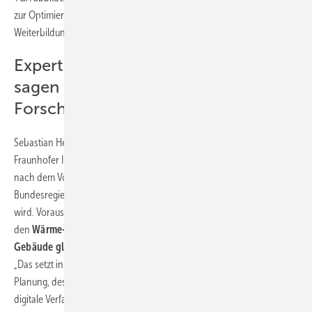
zur Optimierung der energierelevanten Betriebsprozesse des
Weiterbildungszentrums genutzt werden kann.
Expertenforum Energie.Digital: Das
sagen die Experten zum
Forschungsprojekt
Sebastian Herkel, Leiter Geschäftsfeld Energieeffiziente Gebäude vom
Fraunhofer ISE, sah es beispielsweise als durchaus realistisch an, dass
nach dem Vorbild der „Viega World“ bereits 2045 die von der
Bundesregierung gewollte Klimaneutralität im Gebäudesektor erreicht
wird. Voraussetzung dafür seien aber gut koordinierte Maßnahmen,
den
Wärme- und Strombedarf als solchen zu senken und die
Gebäude gleichzeitig aus regenerativen Energien zu versorgen:
„Das setzt innovative und hochskalierbare Ansätze im Bereich der
Planung, des Baus und des Betriebs von Gebäuden voraus, die durch
digitale Verfahren unterstützt werden können – wie es am interaktiven