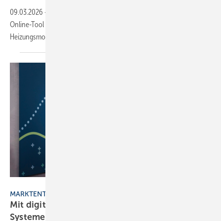
09.03.2026
-
Neu dabei: ViSoft Viplan für die Bad­planung, FGK-
Online-Tool zu RLT-Anla­gen und Cosmo Energie­spar­rech­ner für die
Hei­zungs­mo­der­ni­sie­rung.
Bild: GF Piping Systems
MARKTENTWICKLUNG
Mit digitalen Möglichkeiten bestehende
Systeme
verbessern