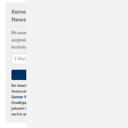
Keine Zeit? Kein Problem mit dem SBZ
Newsletter!
Mit unserem Newsletter erhalten Sie regelmäßig von uns
ausgewählte Informationen und Neuigkeiten, gebündelt und
kostenlos direkt ins Postfach.
Bei Anmeldung zu diesem Newsletter bin ich damit einverstanden, über
interessante Verlags- und Online-Angebote
der Marken der Alfons W.
Gentner Verlag GmbH & Co. KG
informiert zu werden. Diese
Einwilligung kann ich jederzeit widerrufen und eine Abmeldung ist
jederzeit möglich. Informationen zum Umgang mit Daten finden Sie
auch in unserer
Datenschutzerklärung
.