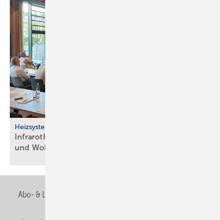
Heizsysteme
Infrarotheizung: Bau­stein für be­zahl­ba­res Bau­en
und
Woh­nen
Abo- & Leserservice
AGB
Alle Inhalte chronologisch