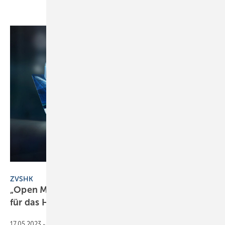
sdecoret - stock.adobe.com
ZVSHK
„Open Masterdata“: Echtzeit-Datenversorgung
für das
Handwerk
17.05.2023
-
Der ZVSHK hat eine neue Datenschnittstelle für die