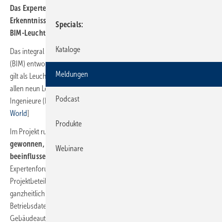
Das Expertenforum Energie.Digital präsentierte wichtige
Erkenntnisse für das digitale Bauen und Nachhaltigkeit aus dem
Specials
BIM-Leuchtturmprojekt „Viega World“.
Kataloge
Das integral mit der Planungsmethodik Building Information Modeling
(BIM) entworfene und realisierte Weiterbildungszentrum „Viega World“
Meldungen
gilt als Leuchtturmprojekt für digitales Bauen und Nachhaltigkeit in
allen neun Leistungsphasen der Honorarordnung für Architekten und
Podcast
Ingenieure (HOAI). [→ siehe
Viega eröffnet BIM-Leuchtturm Viega
World
]
Produkte
Im Projekt rund um die Viega World wurden
wichtige Erkenntnisse
gewonnen, die die digitale Zukunft des Bauens wesentlich
Webinare
beeinflussen werden:
Im Rahmen des gut besuchten
Expertenforums Forschungsprojekt Energie.Digital zeigten die
Projektbeteiligten, wie gebäudetechnische Informationen
ganzheitlich in BIM abgebildet und wie mithilfe von „Linked Data“
Betriebsdaten des energetischen Monitorings aus der
Gebäudeautomation am Digitalen Zwilling in Echtzeit visualisiert