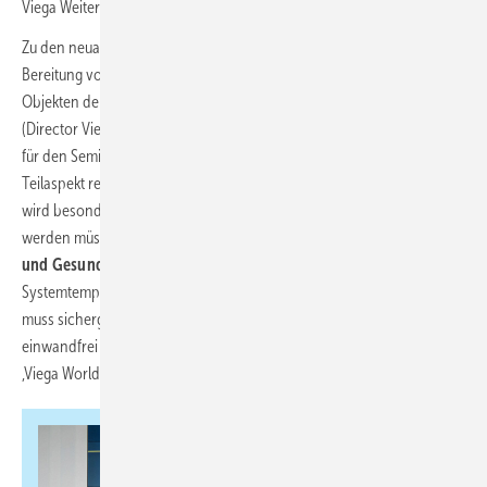
Viega Weiterbildungszentrum exemplarisch umgesetzt wurde.“
Zu den neuartigen Ansätzen gehört nicht zuletzt eine energieeffiziente
Bereitung von Trinkwasser warm, um gerade in gut gedämmten
Objekten den Wärmebedarf weiter zu senken, verwies Dieter Hellekes
(Director Viega Sales Service Deutschland und gesamtverantwortlich
für den Seminarbetrieb) auf einen künftig immer wichtiger werdenden
Teilaspekt ressourcenschonender Planung: „Am Beispiel ‚Viega World‘
wird besonders deutlich, wie ganzheitlich Gebäude künftig gedacht
werden müssen. Denn
gerade bei diesem Thema treffen Klima-
und Gesundheitsschutz direkt aufeinander,
weil wir niedrigere
Systemtemperaturen brauchen, um Energie zu sparen. Gleichzeitig
muss sichergestellt sein, dass das Trinkwasser trotzdem hygienisch
einwandfrei ist. Dafür sind innovative Lösungen gefragt, die in der
,Viega World‘ unter Praxisbedingungen bereits sehr gut funktionieren.“