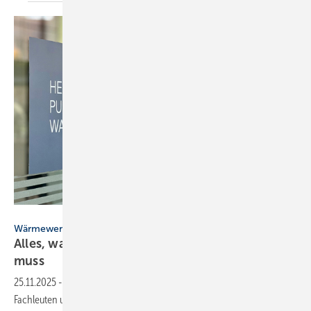
Heat Pumps Watch
Wärmewende
Alles, was man über Wärme­pum­pen wis­sen
muss
25.11.2025
-
Das Spin-Off des Fraun­hofer ISE „Heat Pumps Watch“ soll
Fach­leuten und Haus­be­sit­zer:innen alle wich­tigen Fragen rund um die