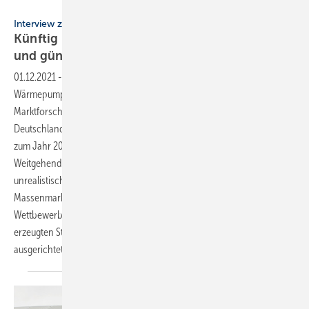
Bild: Margot Dertinger-Schmid
Interview zur Entwicklung der Wärmepumpe
Künftig müssen Wärmepumpen einfach, robust
und günstig
sein
01.12.2021
-
Interview zur Entwicklung der Wärmepumpe ▪ Der
Wärmepumpenmarkt boomt und damit auch die Fantasie von
Marktforschern, Branchenverbänden und Politikern: Geplant ist in
Deutschland ein Bestand von 3 Millionen Heizungswärmepumpen bis
zum Jahr 2025, 6 Millionen bis 2030 und 16 Millionen bis 2050.
Weitgehend unbeachtet bleibt bei dieser eher optimistischen bis
unrealistischen Annahme, welche Art von Wärmepumpe sich für den
Massenmarkt eignet, wer diese installieren soll und wie der
Wettbewerb um den zur Verfügung stehenden ökologisch korrekt
erzeugten Strom zwischen Wärmepumpe, Elektroauto und einer grün
ausgerichteten Industrie gelöst werden
kann.