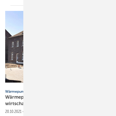
Bild: Roth Werke / Bundesverband Wärmepumpe (BWP)
Wärmepumpen im Bestand – SBZ-Serie, Teil 3
Wärmepumpen: CO
-sparend und
2
wirtschaftlich
20.10.2021
-
Auf Basis von fast 20 Jahren Forschung begegnet die