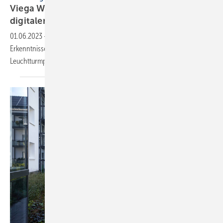
Viega World: Expertenforum zur Zukunft des
digitalen
Bauens
01.06.2023
-
Das Expertenforum Energie.Digital präsentierte wichtige
Erkenntnisse für das digitale Bauen und Nachhaltigkeit aus dem BIM-
Leuchtturmprojekt „Viega
World“.