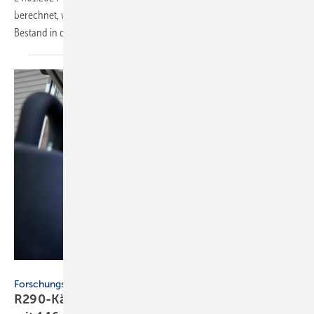
berechnet, wie hoch die Kosten für ver­schie­dene Heiz­tech­niken im
Bestand in den nächsten 20 Jahren
sind.
Fraunhofer ISE / Dirk Mahler
Forschungsprojekt
R290-Kältekreis liefert 11,4 kW Heizleistung