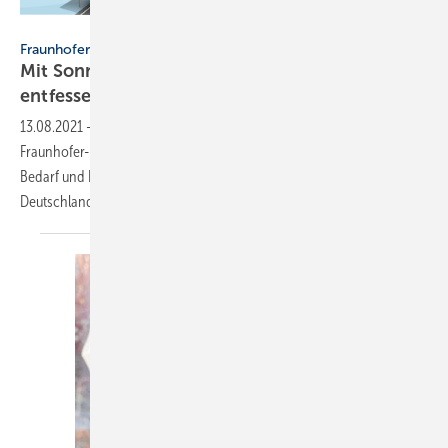
FraunhoferISE
Fraunhofer ISE
Mit Sonnenenergie einen Wirtschaftsboom
entfesseln und das Klima
schützen
13.08.2021
-
Im Auftrag von Greenpeace veröffentlicht das
Fraunhofer-Institut für Solare Energiesysteme ISE eine Kurzstudie zu
Bedarf und Potenzialen der Photovoltaik und Solarthermie in
Deutschland.