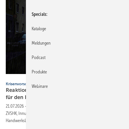
Specials
Kataloge
Meldungen
Podcast
Produkte
ZVSHK / KI-generiert
Krisenvorsorge
Webinare
Reaktion auf Ber­li­ner Strom­aus­fall: Leit­fä­den
für den
Ernst­fall
21.07.2026
-
Nach dem Berliner Stromausfall im Januar 2026 haben
ZVSHK, Innung SHK Berlin und Fraunhofer ISE 2 Leitfäden für
Handwerksbetriebe
erarbeitet.