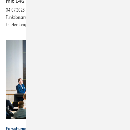
mit 146 g
Propan
04.07.2023
-
Das Fraunhofer-Institut ISE hat ein Kältekreis-
Funktionsmuster für eine Sole/Wasser-Wärmepumpe mit 11,4 kW
Heizleistung und 146 g R290 (Propan)
entwickelt.
Viega
Forschungsprojekt