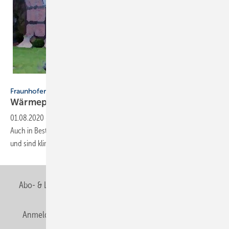
Fraunhofer ISE
Fraunhofer ISE / WPsmart im Bestand
Wärmepumpen: Auch im Altbau
sinnvoll
01.08.2020
-
Eine Untersuchung des Fraunhofer-Instituts ISE zeigt:
Auch in Bestandsgebäuden funktionieren Wärmepumpen zuverlässig
und sind
klimafreundlich.
Abo- & Leserservice
AGB
Alle Inhalte chronologisch
Anmelden
Anmeldung & Registrierung
Newsletter