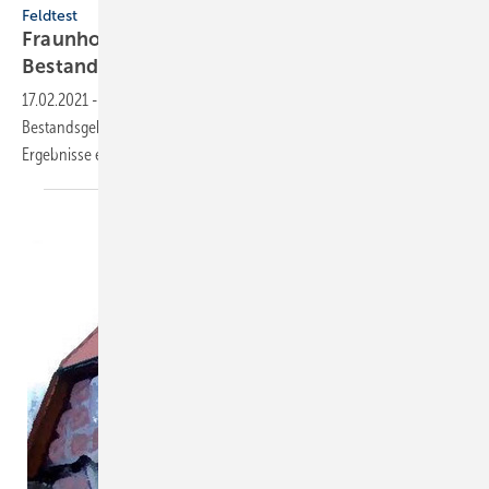
Feldtest
Fraunhofer ISE: Machen Wärmepumpen in
Bestandsgebäuden
Sinn?
17.02.2021
-
Ob der Einsatz elektrischer Wärmepumpen auch für
Bestandsgebäude gut funktioniert, hat Fraunhofer ISE erforscht: Die
Ergebnisse erfahren Sie im
Beitrag.