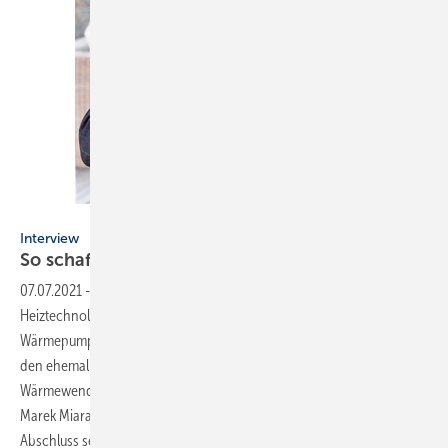
Bild: Marek Miara
Interview
So schaffen wir mehr Neuanlagen im
Bestand
07.07.2021
-
Geschäftsfeld Wärmepumpe ▪ Als wichtigste
Heiztechnologie zur Nutzung erneuerbarer Energien gewinnt die
Wärmepumpe immer mehr an Bedeutung. Im Neubau hat sie bereits
den ehemaligen Spitzenreiter Gasheizung abgelöst. Für die
Wärmewende zählt aber, was im Bestand passiert. Im Interview fasst
Marek Miara zum
Abschluss seiner fünfteiligen SBZ-Serie „Wärmepumpen im Bestand“