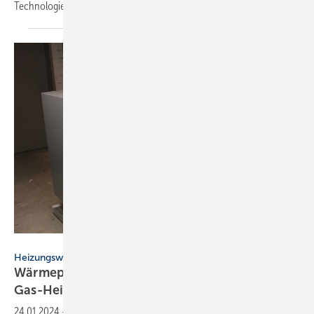
Techno­logie
beant­worten.
Fraunhofer ISE
Heizungswende
Wärmepumpen heizen langfristig günstiger als
Gas-Heizungen
24.01.2024
-
Forschende des Energie­wende-Projekts Ariadne haben