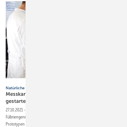
Fraunhofer ISE
Natürliche Kältemittel
Messkampagne für Propan-Wärmepumpen
gestartet
27.10.2021
-
In einer Kreuzevaluation testet das Fraunhofer ISE zur
Füllmengenreduktion von Propan-Wärmepumpen 40 bis 80
Prototypen in verschiedenen
Konstellationen.