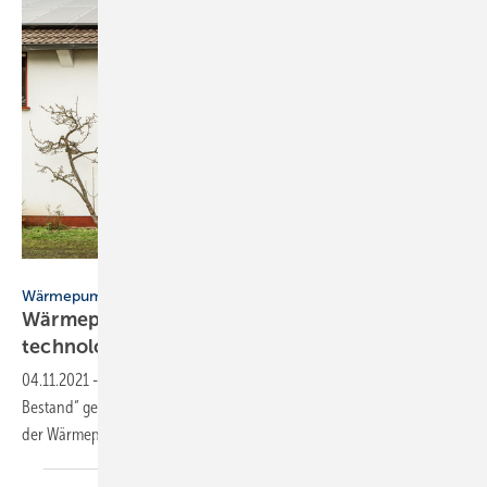
Bild: Stiebel Eltron / Bundesverband Wärmepumpe (BWP)
Wärmepumpen im Bestand – SBZ-Serie, Teil 4
Wärmepumpe: So entwickelt sie sich
technologisch
weiter
04.11.2021
-
In der 4. Folge der SBZ-Serie „Wärmepumpen im
Bestand“ geht es um zukünftige technologische Weiterentwicklungen
der Wärmepumpen sowie um
Hybridanlagen.