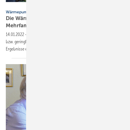
Bild: Stiebel Eltron / Bundesverband Wärmepumpe (BWP)
Wärmepumpen im Bestand – SBZ-Serie, Teil 5
Die Wärmepumpe im unsanierten Ein- und
Mehrfamilienhaus
14.01.2022
-
Der Beitrag zeigt an zwei Beispielen, wie Häuser, die nicht
bzw. geringfügig saniert wurden, mit Wärmepumpen trotzdem gute
Ergebnisse
erreichen.