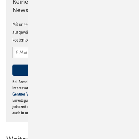
Keine Zeit? Kein Problem mit dem SBZ
Newsletter!
Mit unserem Newsletter erhalten Sie regelmäßig von uns
ausgewählte Informationen und Neuigkeiten, gebündelt und
kostenlos direkt ins Postfach.
Bei Anmeldung zu diesem Newsletter bin ich damit einverstanden, über
interessante Verlags- und Online-Angebote
der Marken der Alfons W.
Gentner Verlag GmbH & Co. KG
informiert zu werden. Diese
Einwilligung kann ich jederzeit widerrufen und eine Abmeldung ist
jederzeit möglich. Informationen zum Umgang mit Daten finden Sie
auch in unserer
Datenschutzerklärung
.