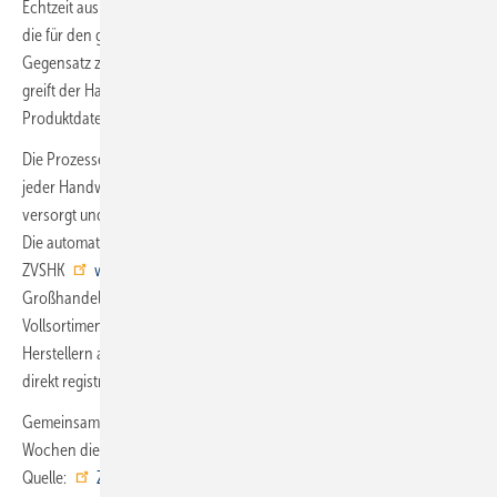
Echtzeit aus Hunderttausenden von Artikeln genau auf diejenigen zu,
die für den gerade bearbeiteten Auftrag benötigt werden. Im
Gegensatz zu lokalen und vielfach veralteten Produktstammdaten,
greift der Handwerker somit auf die neuesten, qualitätsgeprüften
Produktdaten zu, die zudem stets aktuell gepflegt werden.
Die Prozesse laufen über Webservices im Hintergrund ab, das heißt,
jeder Handwerker ist in jedem Prozessschritt seines Auftrages perfekt
versorgt und häuft keinen eigenen Datenmüll auf seinem Rechner an.
Die automatisierte Datenversorgung wird über das Datenportal des
ZVSHK
www.open-datapool.de
sowie über die
Großhandelsshops sichergestellt. Open Datapool bündelt im
Vollsortiment rund vier Millionen Artikeldaten von rund 300
Herstellern ab. Innungsbetriebe können sich über benannte Seite
direkt registrieren.
Gemeinsam möchten die benannten Verbände in den kommenden
Wochen die Branche informieren und die Prozesse weiter optimieren.
Quelle:
ZVSHK
/ ml