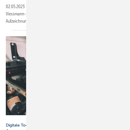
02.05.2023
-
Der ZVSHK zu Gast in den Medien u.a. zu den Themen
Viessmann-Deal und Heizungstausch. Verpasst? Links zu den
Aufzeichnungen gibts
hier.
SkyLine - stock.adobe.com
Digitale Tools