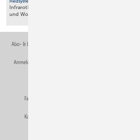
Heizsysteme
Infrarotheizung: Bau­stein für be­zahl­ba­res Bau­en
und
Woh­nen
Abo- & Leserservice
AGB
Alle Inhalte chronologisch
Anmelden
Anmeldung & Registrierung
Newsletter
Datenschutz
E-Paper
Editor's choice
Fachbeiträge
Gentner Verlag
Impressum
Karriere bei Gentner
Team
Mediaservice
Mitgliedschaften und Engagement