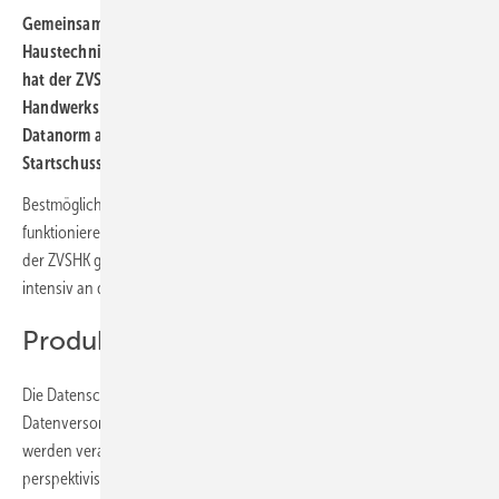
Gemeinsam mit dem Deutschen Großhandelsverband
Haustechnik (DGH) und dem Bundesverband Bausoftware (BVBS)
hat der ZVSHK eine neue Datenschnittstelle für die Software des
Handwerks mitentwickelt, die mittelfristig das alte Datenformat
Datanorm ablösen wird. Zur ISH 2023 wurde offiziell der
Startschuss dazu gegeben.
Bestmögliche Prozessqualität ist die Grundlage für reibungslos
funktionierende Informationsflüsse im Handwerk. Deswegen arbeitet
der ZVSHK gemeinsam mit Softwarehäusern, Industrie und Handel
intensiv an der Standardisierung von Datenqualität und Schnittstellen.
Produktstammdaten in Echtzeit
Die Datenschnittstelle „Open Masterdata“ steht für die Echtzeit-
Datenversorgung des Handwerks mit Produktstammdaten. Dadurch
werden veraltete Stammdatenprozesse auf Basis der Datanorm
perspektivisch abgelöst. Die Handwerksbetriebe greifen hierüber in