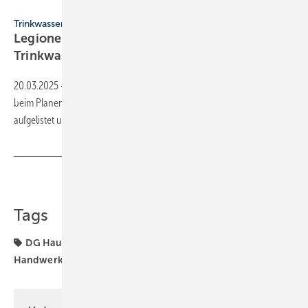
Axel Kock - stock.adobe.com
Trinkwasserhygiene
Legionellen: 5 Fehler beim Installieren der
Trinkwasser-Anlage
20.03.2025
-
Autor Frank Urbansky hat 5 der häufigsten Fehler, die
beim Planen und Ausführen einer Trinkwasser-Installation passieren,
aufgelistet und
erläutert.
Teilen
Link kopieren
Tags
DG Haustechnik
Digitalisierung
Handwerkersoftware
ISH 2023
ZVSHK