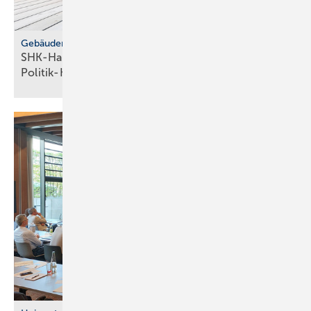
Gebäudemodernisierungsgesetz
SHK-Handwerk: ver­läss­li­che Hei­zungs­wahl statt
Po­li­tik-Hö­rig­keit