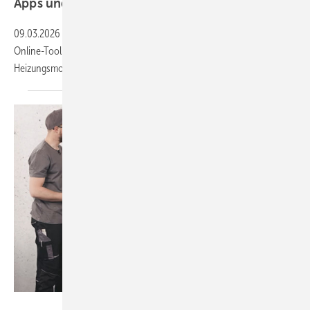
Apps und Soft­ware für Hand­werker und
Planer
09.03.2026
-
Neu dabei: ViSoft Viplan für die Bad­planung, FGK-
Online-Tool zu RLT-Anla­gen und Cosmo Energie­spar­rech­ner für die
Hei­zungs­mo­der­ni­sie­rung.
Wolf