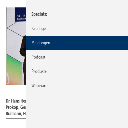
Specials
Kataloge
Meldungen
Podcast
Produkte
Webinare
ZVSHK
Dr. Hans Henning, Hauptgeschäftsführer DG Haustechnik, Dr. Ines
Prokop, Geschäftsführerin Bundesverband Bausoftware, Helmut
Bramann, Hauptgeschäftsführer ZVSHK auf der ISH 2023 (v.l.n.r.).