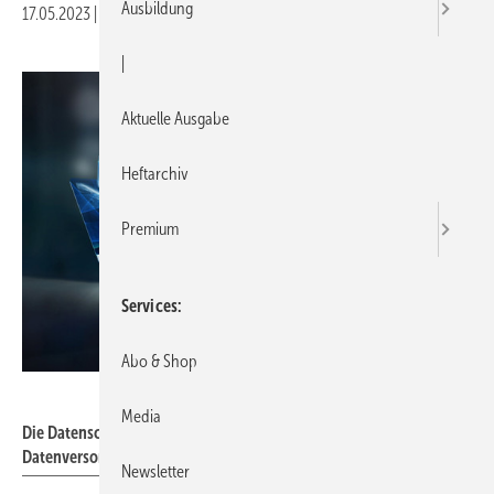
Ausbildung
17.05.2023
|
Druckvorschau
|
Aktuelle Ausgabe
Heftarchiv
Premium
Services
Abo & Shop
sdecoret - stock.adobe.com
Media
Die Datenschnittstelle „Open Masterdata“ steht für die Echtzeit-
Datenversorgung des Handwerks mit Produktstammdaten.
Newsletter