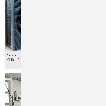
17. - 20. März 2026, Messe Essen
SHK+E Essen 2026: Tech­no­lo­gi­en der
Zu­kunft