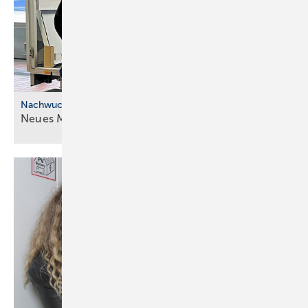
Nachwuchskräfte
Neues Modell für die ÜBA im
SHK-Handwerk