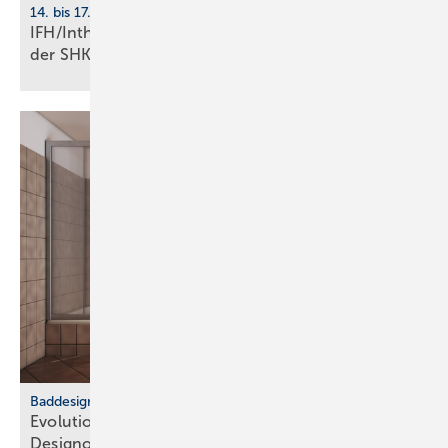
14. bis 17. April 2026, Nürnberg
IFH/Intherm: 400+ Aus­stel­ler zei­gen die Zu­kunft
der
SHK-Branche
Baddesign
Evolution des Ba­de­zim­mers: Vom Zweck­raum zum
De­sign­ob­jekt