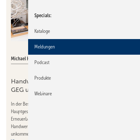
Specials
Kataloge
Meldungen
www.uniqueandwild.de
Michael Hilpert, ZVSHK-Präsident
Podcast
Produkte
Handwerker Radio mit Helmut Bramann:
GEG und Viessmann
Webinare
In der Best of SHK-Show am 27. April 2023 erläuterte der ZVSHK-
Hauptgeschäftsführer Zusammenhänge von Heizungstausch,
Erneuerbaren Energien und dem Leistungspotenzial des SHK-
Handwerks. Und die Sensation der Woche blieb auch nicht
unkommentiert [siehe
Deal bestätigt: Carrier übernimmt