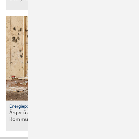
Energiepolitik
Ärger über För­der­stopp und po­li­ti­sche
Kom­mu­ni­ka­ti­on