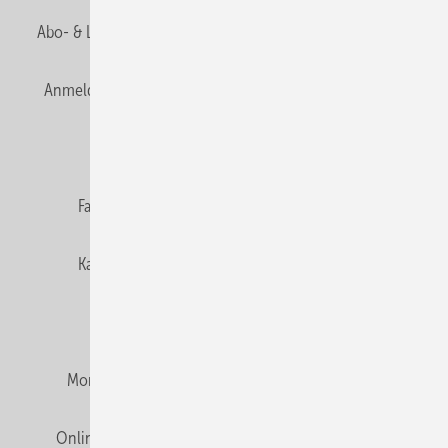
Abo- & Leserservice
AGB
Alle Inhalte chronologisch
Anmelden
Anmeldung & Registrierung
Newsletter
Datenschutz
E-Paper
Editor's choice
Fachbeiträge
Gentner Verlag
Impressum
Karriere bei Gentner
Team
Mediaservice
Mitgliedschaften und Engagement
Montagezeiten Heizung
Montagezeiten Sanitär
Online Mediadaten
Privacy Manager
RSS-Feed