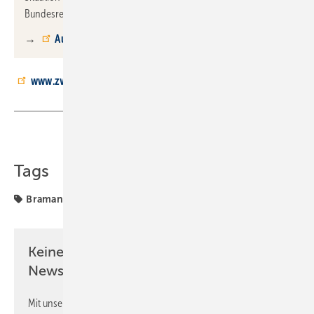
Bundesregierung und zu offenen Fragen.
→
Aufzeichnung
www.zvshk.de
Teilen
Link kopieren
Tags
Bramann
Podcast
ZVSHK
Keine Zeit? Kein Problem mit dem SBZ
Newsletter!
Mit unserem Newsletter erhalten Sie regelmäßig von uns