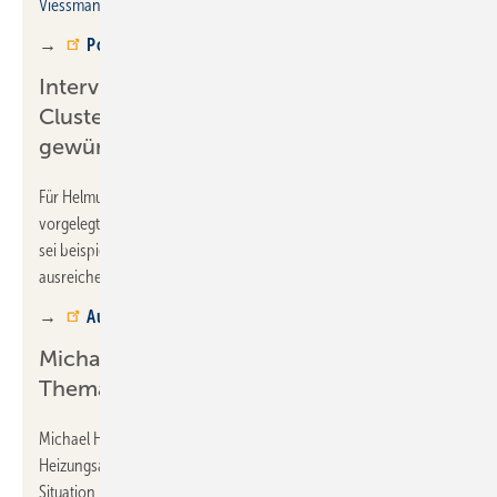
Viessmann Climate Solutions
]
→
Podcast
Interview mit N-TV: „Hätten uns
Clusterung des Gebäude-Bestandes
gewünscht“
Für Helmut Bramann, Hauptgeschäftsführer des ZVSHK, sind die
vorgelegten Wärmewende-Pläne noch nicht konkret genug. So
sei beispielsweise die Unterscheidung von Gebäudetypen nicht
ausreichend berücksichtigt worden.
→
Aufzeichnung
Michael Hilpert bei tagesschau24 zum
Thema Heizungstausch
Michael Hilpert meldet sich bei tagesschau24 zum
Heizungsaustausch zu Wort. Der ZVSHK-Präsident stellt die
Situation im SHK-Handwerk dar, äußert sich zu den Vorgaben der