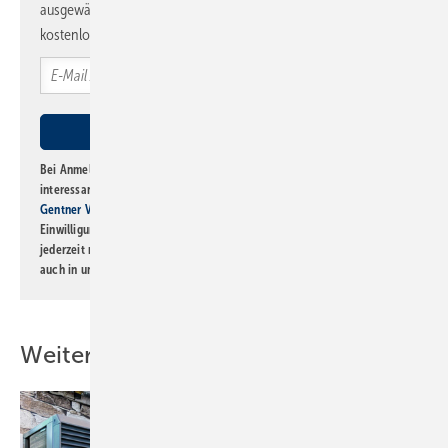
ausgewählte Informationen und Neuigkeiten, gebündelt und
kostenlos direkt ins Postfach.
Bei Anmeldung zu diesem Newsletter bin ich damit einverstanden, über
interessante Verlags- und Online-Angebote
der Marken der Alfons W.
Gentner Verlag GmbH & Co. KG
informiert zu werden. Diese
Einwilligung kann ich jederzeit widerrufen und eine Abmeldung ist
jederzeit möglich. Informationen zum Umgang mit Daten finden Sie
auch in unserer
Datenschutzerklärung
.
Weitere Inhalte