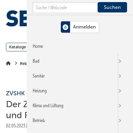
Springe
Springe
Springe
Search
auf
auf
auf
Hauptinhalt
Hauptmenü
SiteSearch
MENÜ
Home
Kataloge
Meldungen
Podcast
Produkte
Webin
Bad
Meldungen
Sanitär
Heizung
ZVSHK
Der Zentralverband in Radio
Klima und Lüftung
und Fernsehen
Betrieb
02.05.2023
|
Druckvorschau