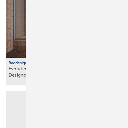
Baddesign
Evolution des Ba­de­zim­mers: Vom Zweck­raum zum
De­sign­ob­jekt