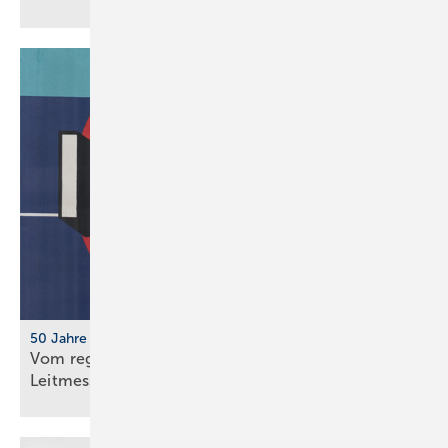
50 Jahre IFH/Intherm
Vom regionalen Bran­chen­treff zur süd­deut­schen
Leit­messe