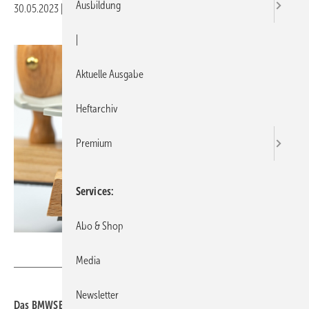
Ausbildung
30.05.2023
|
Druckvorschau
|
Aktuelle Ausgabe
Heftarchiv
Premium
Services
Abo & Shop
M. Schuppich – stock.adobe.com
Media
Newsletter
Das BMWSB-Förderprogramm „Klimafreundlicher Neubau“ wird