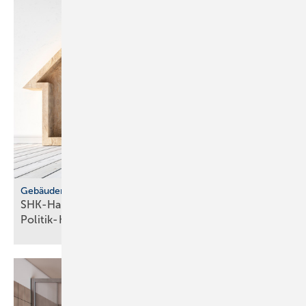
Gebäudemodernisierungsgesetz
SHK-Handwerk: ver­läss­li­che Hei­zungs­wahl statt
Po­li­tik-Hö­rig­keit