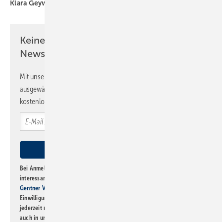
Klara Geywitz
Neubauförderung
Robert Habeck
Keine Zeit? Kein Problem mit dem SBZ
Newsletter!
Mit unserem Newsletter erhalten Sie regelmäßig von uns
ausgewählte Informationen und Neuigkeiten, gebündelt und
kostenlos direkt ins Postfach.
Bei Anmeldung zu diesem Newsletter bin ich damit einverstanden, über
interessante Verlags- und Online-Angebote
der Marken der Alfons W.
Gentner Verlag GmbH & Co. KG
informiert zu werden. Diese
Einwilligung kann ich jederzeit widerrufen und eine Abmeldung ist
jederzeit möglich. Informationen zum Umgang mit Daten finden Sie
auch in unserer
Datenschutzerklärung
.