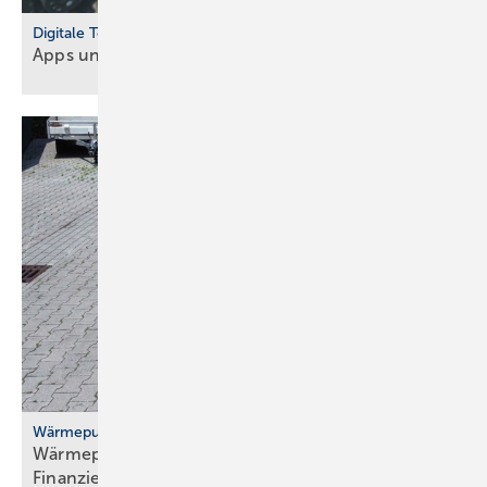
Digitale Tools
Apps und Soft­ware für Hand­werker und
Planer
Wärmepumpenhochlauf
Wärmepumpen: gute Ideen für Transport,
Finanzierung und
Versicherung