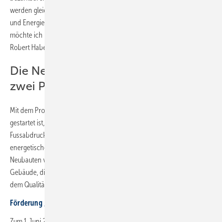
werden gleichzeitig Anreize gesetzt, trotz Inflation, erhöhter Zinssätze
und Energiepreise in das Bauen zu investieren. Für die Unterstützung
möchte ich mich bei meinen Kabinettskollegen Christian Lindner und
Robert Habeck bedanken.“
Die Neubauförderung besteht aus
zwei Programmen:
Mit dem Programm „Klimafreundlicher Neubau“, das zum 1. März 2023
gestartet ist, werden Neubauvorhaben gefördert, bei denen der CO
-
2
Fussabdruck über den gesamten Lebenszyklus gering ist, und die den
energetischen Standard eines Effizienzhauses 40 (EH 40) für
Neubauten vorweisen. Eine noch größere Unterstützung gibt es für
Gebäude, die zusätzlich über eine Nachhaltigkeitszertifizierung nach
dem Qualitätssiegel Nachhaltiges Gebäude (QNG) verfügen.
Förderung „Klimafreundlicher
Neubau“ ab 1. März 2023
Zum 1. Juni 2023 startet das Programm „Wohneigentumsförderung für