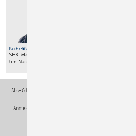
Fachkräfteentwicklung
SHK-Meisterförderung: Rücken­wind für enga­gier­
ten
Nachwuchs
Abo- & Leserservice
AGB
Alle Inhalte chronologisch
Anmelden
Anmeldung & Registrierung
Newsletter
Datenschutz
E-Paper
Editor's choice