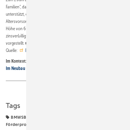
Familien“, das Familien mit kleinen und mittleren Einkommen dabei
unterstützt, ein eigenes Haus zu bauen und gleichzeitig etwas für die
Altersvorsorge zu machen. Familien mit einem Jahreseinkommen in
Höhe von 60 000 Euro (pro Kind plus 10 000 Euro) erhalten
zinsverbilligte Kredite. Die Förderkonditionen werden in Kürze
vorgestellt. ■
Quelle:
BMWSB
/ jv
Im Kontext:
Im Neubau wird die Gas-Heizung auch ohne Verbot aussortiert
Teilen
Link kopieren
Tags
BMWSB
Bundesförderung für effiziente Gebäude
Förderprogramm
Förderprogramme
Förderung