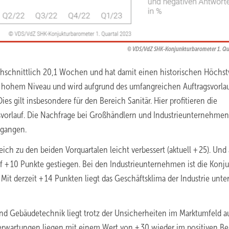
VDS/VdZ SHK-Konjunkturbarometer 1. Qu
rchschnittlich 20,1 Wochen und hat damit einen historischen Höchs
ehr hohem Niveau und wird aufgrund des umfangreichen Auftragsvorlau
gilt insbesondere für den Bereich Sanitär. Hier profitieren die
vorlauf. Die Nachfrage bei Großhändlern und Industrieunternehmen
egangen.
ch zu den beiden Vorquartalen leicht verbessert (aktuell + 25). Und
f + 10 Punkte gestiegen. Bei den Industrieunternehmen ist die Konj
Mit derzeit + 14 Punkten liegt das Geschäftsklima der Industrie unte
und Gebäudetechnik liegt trotz der Unsicherheiten im Marktumfeld 
serwartungen liegen mit einem Wert von + 30 wieder im positiven Be