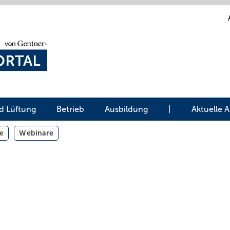
d Lüftung
Betrieb
Ausbildung
|
Aktuelle 
e
Webinare