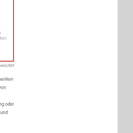
artal 2023
 wirken
von
ng oder
 und