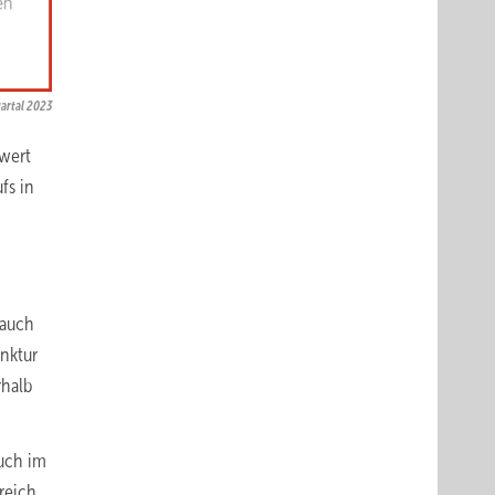
artal 2023
twert
fs in
 auch
unktur
rhalb
auch im
reich.