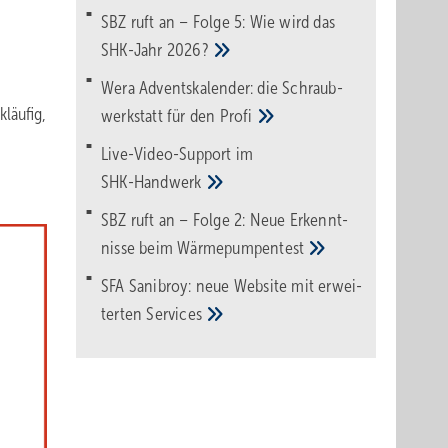
SBZ ruft an – Folge 5: Wie wird das
SHK-Jahr
2026?
Wera Adventskalender: die Schraub­
läufig,
werk­statt für den
Pro­fi
Live-Video-Support im
SHK-Handwerk
SBZ ruft an – Folge 2: Neue Erkennt­
nisse beim
Wärme­pumpen­test
SFA Sanibroy: neue Web­site mit erwei­
terten
Services