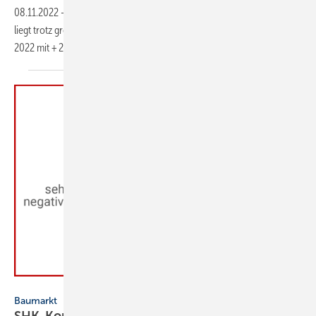
08.11.2022
-
Das Geschäftsklima in der Haus- und Gebäudetechnik
liegt trotz großer Unsicherheiten im Marktumfeld auch im 3. Quartal
2022 mit + 25 im positiven
Bereich.
VDS/VdZ SHK-Konjunkturbarometer 1. Quartal 2022
Baumarkt