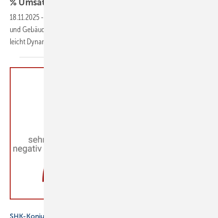
%
Umsatzverlust
18.11.2025
-
VdZ und VDS haben den Branchen­be­richt 2025 zur Haus-
und Gebäude­technik vor­ge­stellt: „Die Bran­che bleibt unter Druck,
leicht Dy­na­mik bei der
Sanie­rung.“
VDS / VdZ
SHK-Konjunkturbarometer