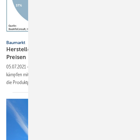
JV / Daten: BauInfoConsult
Baumarkt
Hersteller rechnen mit dauerhaft höheren
Preisen
05.07.2021
-
Fast alle Hersteller von Baustoffen und Gebäudetechnik
kämpfen mit Lieferengpässen und Preissteigerungen. Das treibt auch
die Produktpreise. Wohl
dauerhaft.