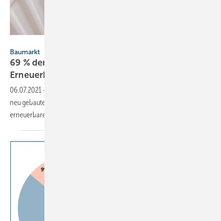
Evgen_Prozhyrko / iStock / Getty Images Plus
Baumarkt
69 % der neuen Wohngebäude heizen mit
Erneuerbaren
06.07.2021
-
Gut zwei Drittel (68,8 %) der im Jahr 2020 in Deutschland
neu gebauten Wohngebäude werden ganz oder teilweise mit
erneuerbaren Energien
beheizt.