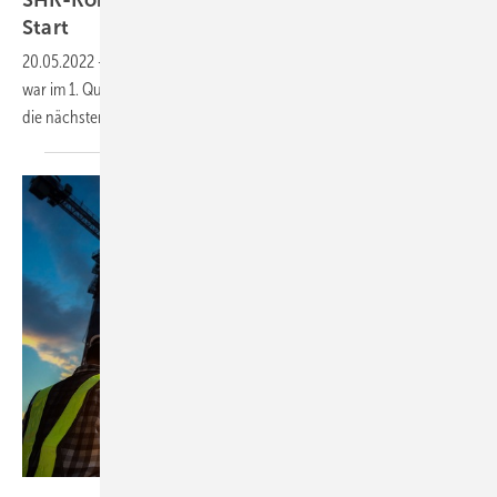
SHK-Konjunkturbarometer 2022-Q1: Starker
Start
20.05.2022
-
Das Geschäftsklima in der Haus- und Gebäudetechnik
war im 1. Quartal 2022 mit + 49 deutlich positiv und die Branche ist für
die nächsten Monate
zuversichtlich.
kokliang1981 – stock.adobe.com