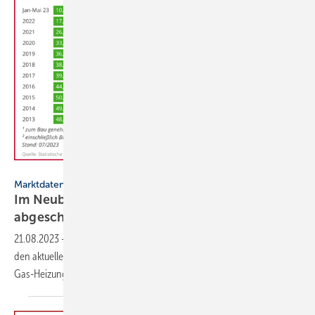
BDEW
Marktdaten
Im Neubau ist die Heizungs­wende praktisch
abgeschlossen
21.08.2023
-
Die Gaskrise und hohe Gaspreise haben den schon von
den aktuellen GEG-Anforderungen geprägten Trend verstärkt: Die
Gas-Heizung wird im Neubau
aussortiert.