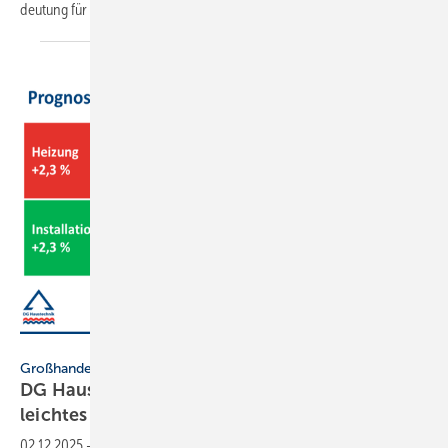
deu­tung für die SHK-Branche
ver­öffent­licht.
DG Haustechnik
Großhandel
DG Haustechnik prognostiziert für 2026
leichtes
Wachstum
02.12.2025
-
Die im DG Haustechnik ver­tre­te­nen SHK-Groß­handels-