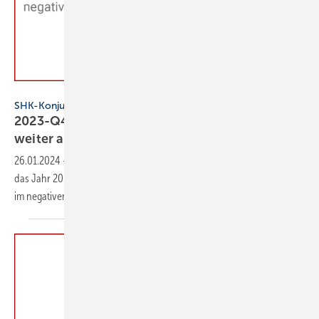
VDS/VdZ SHK-Konjunkturbarometer 4. Quartal 2023
SHK-Konjunkturbarometer
2023-Q4: Stimmung in der SHK-Branche ist
weiter
abgekühlt
26.01.2024
-
Der Wirt­schafts­be­reich Haus- und Ge­bäude­tech­nik hat
das Jahr 2023 mit einem weiter ge­sun­kenen Geschäfts­kli­ma von − 12
im ne­ga­ti­ven Be­reich
ab­ge­schlossen.