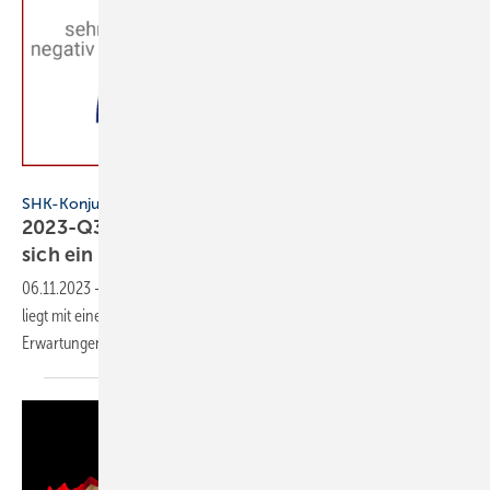
VDS/VdZ SHK-Konjunkturbarometer 3. Quartal 2023
SHK-Konjunkturbarometer
2023-Q3: Stimmung in der SHK-Branche trübt
sich
ein
06.11.2023
-
Das Geschäfts­klima in der Haus- und Gebäude­technik
liegt mit einem Wert von − 3 erst­mals im negativen Bereich – die
Erwar­tungen liegen bei
− 22.