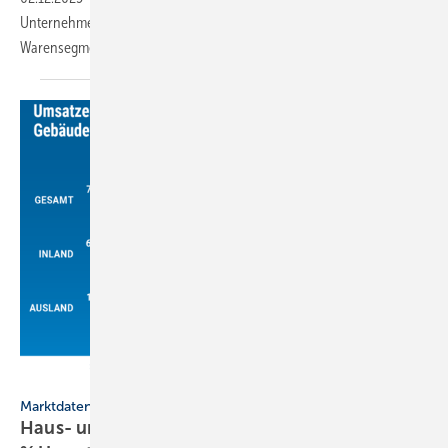
Unter­neh­men er­warten für 2026 ein leich­tes Wachstum in allen
Waren­seg­men­ten.
VdS / VdZ
Marktdaten
Haus- und Gebäudetechnik 2025 wohl mit 0,4