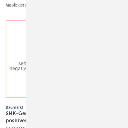
Ausblick ist
optimistisch.
VDS / VdZ
Baumarkt
SHK-Geschäftsklima in 2022-Q4 stabil im
positiven
Bereich