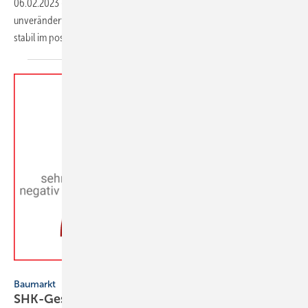
06.02.2023
-
Die Stimmung in der SHK-Branche ist im 4. Quartal 2022
unverändert geblieben, das SHK-Konjunkturbarometer liegt weiterhin
stabil im positiven
Bereich.
VDS/VdZ SHK-Konjunkturbarometer 3. Quartal 2022
Baumarkt
SHK-Geschäftsklima weiterhin
positiv