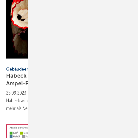
eyewave – stock.adobe.com
Gebäudeenergiegesetz
Habeck nimmt EH-40-Standard aus dem
Ampel-Programm
25.09.2023
-
Vizekanzler und Bundes­wirtschafts­minister Robert
Habeck will den EH-40-Standard in dieser Legislatur­periode nicht
mehr als Neubauanforderung
vorgeben.