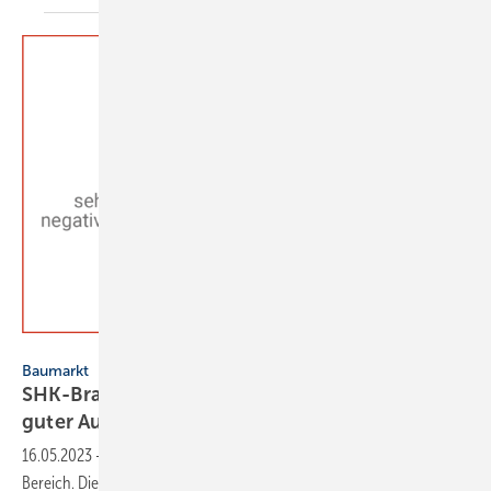
VDS/VdZ SHK-Konjunkturbarometer 1. Quartal 2023
Baumarkt
SHK-Branche in 2023-Q1: Gute Geschäftslage,
guter
Ausblick
16.05.2023
-
Das SHK-Konjunkturbarometer liegt stabil im positiven
Bereich. Die aktuelle Geschäftslage der SHK-Branche ist gut und der