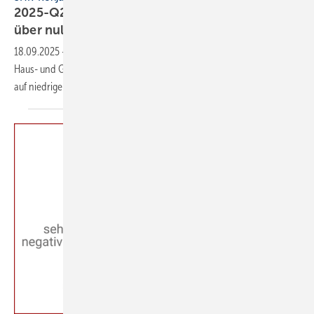
2025-Q2: SHK-Geschäftsklima stag­niert knapp
über
null
18.09.2025
-
Im 2. Quartal 2025 ver­harrte das Ge­schäfts­kli­ma in der
Haus- und Ge­bäude­tech­nik auf der Skala von −100 bis +100 bei +1
auf nie­dri­gem
Niveau.