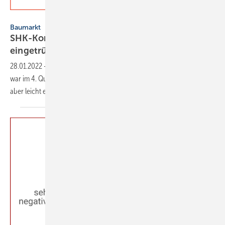
VDS / VdZ
Baumarkt
SHK-Konjunkturbarometer 2021-Q4: Leicht
eingetrübt
28.01.2022
-
Das Geschäftsklima in der Haus- und Gebäudetechnik
war im 4. Quartal 2021 mit + 44 deutlich im positiven Bereich, hat sich
aber leicht
eingetrübt.