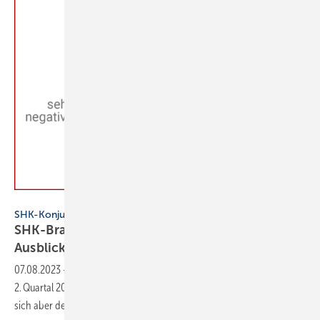
VDS/VdZ SHK-Konjunkturbarometer 2. Quartal 2023
SHK-Konjunkturbarometer
SHK-Branche in 2023-Q2: Lage positiv,
Ausblick
eingetrübt
07.08.2023
-
Das Geschäftsklima in der SHK-Branche liegt im
2. Quartal 2023 weiter im positiven Bereich. Die Erwartungen haben
sich aber deutlich
verschlechtert.