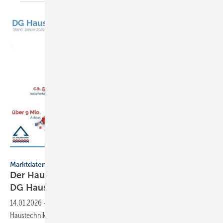
DG Haustechnik
Marktdaten
Der Haustechnik-Großhandel im
DG Haustechnik in
Zahlen
14.01.2026
-
Der Deutsche Groß­handels­verband Haus­technik (DG
Haus­technik) hat An­fang Januar 2026 ak­tu­elle Zah­len zu sei­ner Be­