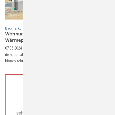
Hermann – stock.adobe.com
Baumarkt
Wohnungsneubau: Als Heizung zumeist eine
Wärmepumpe
07.06.2024
-
Knapp zwei Drittel der 2023 fertig­ge­stell­ten Wohn­ge­bäu­
de haben als pri­mä­re Hei­zung eine Wär­me­pum­pe. Ihr An­teil hat sich
bin­nen zehn Jah­ren
ver­doppelt.