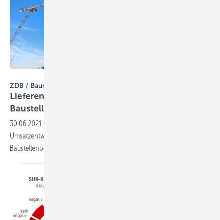
Nikada / iStock / Getty Images Plus
ZDB / Baumarkt
Lieferengpässe erschweren weiterhin
Baustellenbetrieb
30.06.2021
-
Der April war der erste Monat im Jahr 2021 mit positiver
Umsatzentwicklung. Lieferengpässe erschweren weiterhin den
Baustellenbetrieb.