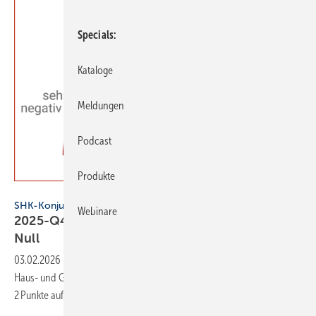
Specials
Kataloge
Meldungen
Podcast
Produkte
VDS / VdZ
SHK-Konjunkturbarometer
Webinare
2025-Q4: SHK-Geschäftsklima bleibt über der
Null
03.02.2026
-
Im 4. Quartal 2025 hat sich das Geschäftsklima in der
Haus- und Gebäudetechnik auf der Skala von −100 bis +100 um
2 Punkte auf +2 Punkte
verbessert.