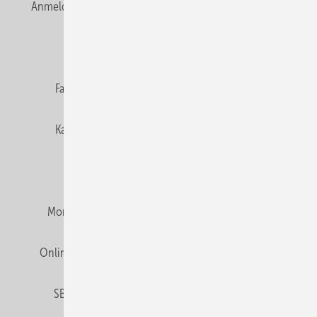
Anmelden
Anmeldung & Registrierung
Newsletter
Datenschutz
E-Paper
Editor's choice
Fachbeiträge
Gentner Verlag
Impressum
Karriere bei Gentner
Team
Mediaservice
Mitgliedschaften und Engagement
Montagezeiten Heizung
Montagezeiten Sanitär
Online Mediadaten
Privacy Manager
RSS-Feed
SBZ abonnieren
Veranstaltungen / Webinare