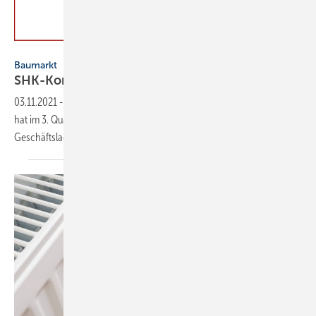
VDS/VdZ
Baumarkt
SHK-Konjunkturbarometer auf
Höchstwert
03.11.2021
-
Das Geschäftsklima in der Haus- und Gebäudetechnik
hat im 3. Quartal 2021 einen Höchstwert erreicht. Auch die aktuelle
Geschäftslage ist „sehr
positiv“.