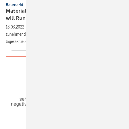
Baumarkt
Materialpreise, Lieferengpässe: Baugewerbe
will Runden
Tisch
18.03.2022
-
Der Russland-Ukraine-Krieg stellt das Baugewerbe
zunehmend vor große Herausforderungen. Es gibt vielfach nur noch
tagesaktuelle Preise ohne
Lieferzusagen.