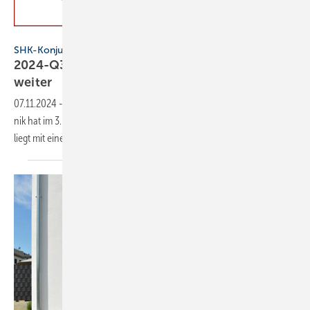
VDS / VdZ
SHK-Konjunkturbarometer
2024-Q3: Geschäftsklima im SHK-Markt sinkt
weiter
07.11.2024
-
Das Geschäfts­kli­ma im Bereich Haus- und Ge­bäude­tech­
nik hat im 3. Quartal 2024 einen wei­te­ren Rück­gang ver­zeich­net und
liegt mit ei­nem Wert von −16 Punk­ten im ne­ga­ti­ven
Be­reich.