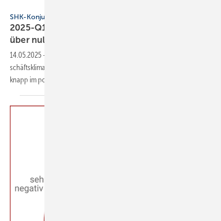
VDS / VdZ
SHK-Konjunkturbarometer
2025-Q1: Geschäftsklima im SHK-Markt springt
über
null
14.05.2025
-
Erst­mals seit dem 2. Quartal 2023 be­fin­det sich das Ge­
schäfts­kli­ma in der Haus- und Ge­bäude­tech­nik Anfang 2025 wie­der
knapp im po­si­ti­ven
Be­reich.