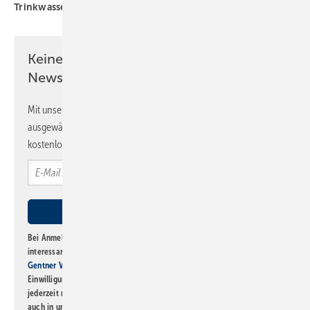
Trinkwasser-Installation
figawa
Keine Zeit? Kein Problem mit dem SBZ
Newsletter!
Mit unserem Newsletter erhalten Sie regelmäßig von uns
ausgewählte Informationen und Neuigkeiten, gebündelt und
kostenlos direkt ins Postfach.
Bei Anmeldung zu diesem Newsletter bin ich damit einverstanden, über
interessante Verlags- und Online-Angebote
der Marken der Alfons W.
Gentner Verlag GmbH & Co. KG
informiert zu werden. Diese
Einwilligung kann ich jederzeit widerrufen und eine Abmeldung ist
jederzeit möglich. Informationen zum Umgang mit Daten finden Sie
auch in unserer
Datenschutzerklärung
.