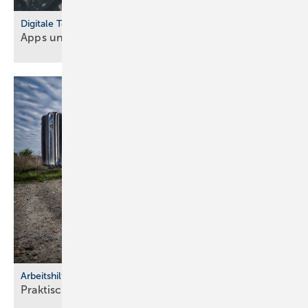
Digitale Tools
Apps und Soft­ware für Hand­werker und
Planer
Arbeitshilfen
Praktische Hilfs­mittel für
Hand­werker