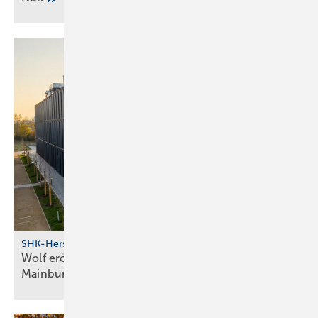
SHK-Hersteller
Wolf eröff­net modernes Bil­dungs­zent­rum in
Main­burg