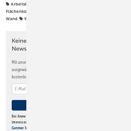
Arbeitshilfe
BDH
Flächenheizung
Flächenkühlung
Flächentemperierung
Kühlung
Wand
Wandheizung
Webinare
Keine Zeit? Kein Problem mit dem SBZ
Newsletter!
Mit unserem Newsletter erhalten Sie regelmäßig von uns
ausgewählte Informationen und Neuigkeiten, gebündelt und
kostenlos direkt ins Postfach.
Bei Anmeldung zu diesem Newsletter bin ich damit einverstanden, über
interessante Verlags- und Online-Angebote
der Marken der Alfons W.
Gentner Verlag GmbH & Co. KG
informiert zu werden. Diese