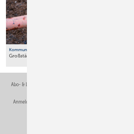
Kommunale Wärmeplanung
Großstädte ver­ab­schie­den sich vom
Gas
Abo- & Leserservice
AGB
Alle Inhalte chronologisch
Anmelden
Anmeldung & Registrierung
Newsletter
Datenschutz
E-Paper
Editor's choice