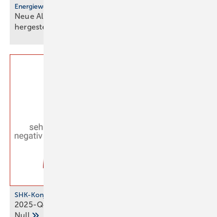
Energiewende
Neue Allianz: Förderung nur noch für in Europa
her­ge­stellte
Wärme­pumpen
SHK-Konjunkturbarometer
2025-Q4: SHK-Geschäftsklima bleibt über der
Null