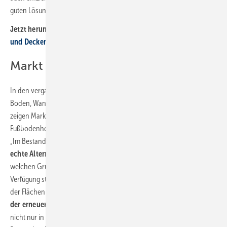
guten Lösung.“
Jetzt herunterladen:
Informationsblatt Nr. 77 Teil 1 „Wand-
und Deckenheizung/-kühlung – Grundlagen“
Markt entwickelt sich positiv
In den vergangenen Jahren hat die Flächenheizung/-kühlung an
Boden, Wand und Decke kontinuierlich Marktanteile gewonnen,
zeigen Marktdaten des BDH. Insbesondere im Neubau hat sich die
Fußbodenheizung zum Standard-Wärmeübergabesystem entwickelt.
„Im Bestand kann die
Wand- und Deckenheizung/-kühlung eine
echte Alternative zur Fußbodenheizung
sein, wenn der Boden, aus
welchen Gründen auch immer, für eine Temperierung nicht zur
Verfügung steht, oder allein nicht ausreicht.“, so Hartmann weiter. „Mit
der Flächenheizung beziehungsweise -kühlung
können alle Formen
der erneuerbaren Energie kombiniert werden
. Dadurch können sie
nicht nur in Neubauten, sondern auch in energetisch sanierten