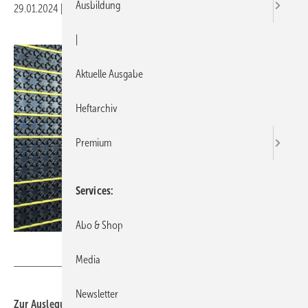
Ausbildung
29.01.2024
|
Druckvorschau
|
Aktuelle Ausgabe
Heftarchiv
Premium
Services
Abo & Shop
BDH
Media
Newsletter
Zur Auslegung und Planung einer Flächenheizung/-kühlung in