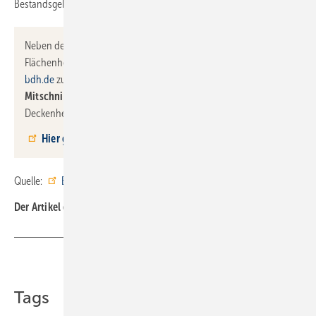
Bestandsgebäuden effizient für Wärme sorgen.“
Neben dem Informationsblatt ist alles Wissenswerte zur
Flächenheizung/-kühlung auf
www.flaechenheizung-
bdh.de
zusammengefasst. Dort finden Sie auch ein
Video-
Mitschnitt
des Online-Seminars zu Grundlagen der Wand- und
Deckenheizung/-kühlung.
Hier geht es zum kompletten Webinar-Angebot des BDH
Quelle:
BDH
/ ml
Der Artikel gehört zur
SBZ-Themenseite mit Arbeitshilfen
Teilen
Link kopieren
Tags