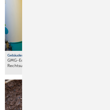
Gebäudemodernisierungsgesetz
GMG-Eckpunkte: zwi­schen Er­leich­te­rung und
Rechts­un­si­cher­heit