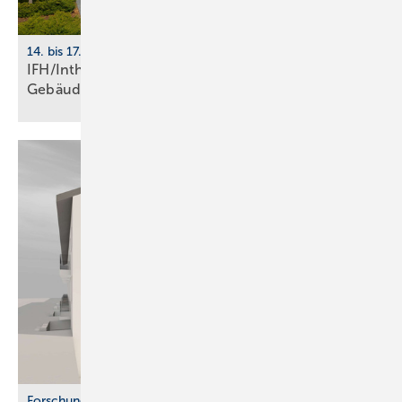
14. bis 17. April 2026, Nürnberg
IFH/Intherm 2026: Sanitär-, Haus- und
Ge­bäu­de­tech­nik
Forschung