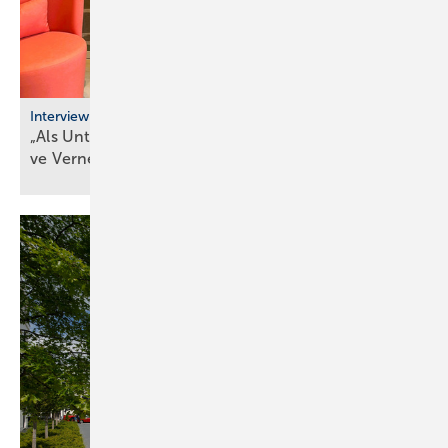
Interview
„Als Unternehmer kann man heute nur durch ak­ti­
ve Ver­net­zung
über­le­ben“