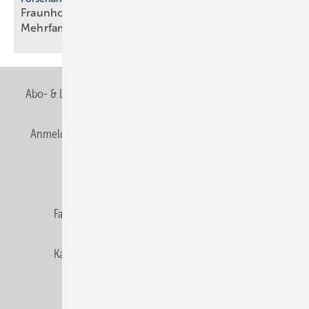
Fraunhofer ISE: Propan-Wärme­pum­pen für
Mehr­fa­mi­lien­häuser
Abo- & Leserservice
AGB
Alle Inhalte chronologisch
Anmelden
Anmeldung & Registrierung
Newsletter
Datenschutz
E-Paper
Editor's choice
Fachbeiträge
Gentner Verlag
Impressum
Karriere bei Gentner
Team
Mediaservice
Mitgliedschaften und Engagement