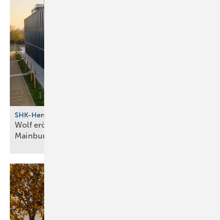
SHK-Hersteller
Wolf eröff­net modernes Bil­dungs­zent­rum in
Main­burg