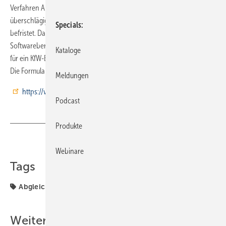
Verfahren A ist ein Näherungsverfahren, bei dem die relevanten Werte
überschlägig ermittelt werden. Dieses Vorgehen ist zum 31.12.2016
Specials
befristet. Danach wird bei einer Einzelmaßnahme nur noch eine
Softwareberechnung, das Verfahren B, anerkannt. Bei der Bestätigung
Kataloge
für ein KfW-Effizienzhaus ist Verfahren B schon heute Voraussetzung.
Die Formulare stehen zum Download unter
Meldungen
https://vdzev.de/
Podcast
Produkte
Teilen
Link kopieren
Webinare
Tags
Abgleich
Weitere Inhalte