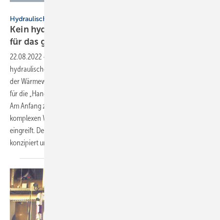
Bild: Danfoss
Hydraulischer Abgleich heute – SBZ-Serie, Teil 2
Kein hydraulischer Abgleich ohne Verständnis
für das ganze
System
22.08.2022
-
Hydraulischer Abgleich heute – SBZ-Serie, Teil 2 ▪ Der
hydraulische Abgleich ist einer der wichtigsten Bausteine im Kontext
der Wärmewende und damit der Energiewende. Wie aber lässt er sich
für die „Hand- und Kopfwerker“ der SHK-Branche optimal umsetzen?
Am Anfang zählt die Erkenntnis, dass jede Abgleichmaßnahme in die
komplexen Wirkungszusammen­hänge des Systems namens Heizung
eingreift. Der Abgleich sollte aus diesen Zusammen­hängen heraus
konzipiert und realisiert werden. → Bernd
Scheithauer