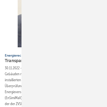
Bild: SBZ / Dietrich
Energierechtliche Verordnung
Transpare nz bei der
Erdgasheizung
30.11.2022
-
Energierechtliche Verordnung ▪ Eigentümer von
Gebäuden mit Erdgasheizungen müssen dafür sorgen, dass die dort
installierten Wärmeerzeuger bis September 2024 eine technische
Überprüfung erhalten. Das schreibt die Verordnung zur Sicherung der
Energieversorgung über mittelfristig wirksame Maßnahmen
(EnSimiMaV) vor, die am 1. Oktober 2022 in Kraft getreten ist und an
der der ZVSHK mitgewirkt hat. Diese Heizungsprüfung nach