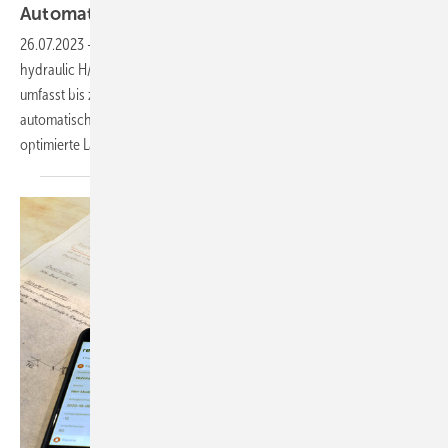
Automatischer
Abgleich
26.07.2023
-
Das kabelgebundene Anschlussmodul Basicline AM-8
hydraulic H/K 230 V ermöglicht die Regelung von acht Zonen und
umfasst bis zu 17 Stellantriebe. Dank des TÜV-zertifizierten,
automatischen hydraulischen Abgleichs ist es BEG-förderfähig. Der
optimierte Lastenausgleich sorgt für den
optimalen...