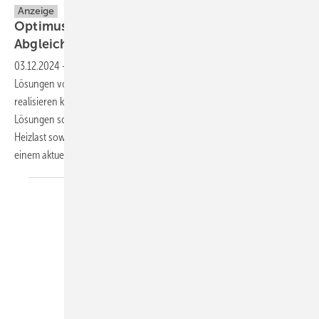
Anzeige
Optimus – Die Software für den hydraulischen
Abgleich
03.12.2024
-
Erfahren Sie, wie Sie mit benutzerfreundlichen Software-
Lösungen von Hottgenroth die Optimierung von Heizungsanlagen
realisieren können. Berechnen Sie mit Hilfe von fortschrittlichen CAD-
Lösungen schnell und einfach den hydraulischen Abgleich, die
Heizlast sowie die Heizflächenauslegung. Zusätzlich können Sie von
einem aktuellen Rabatt profitieren! Mehr
dazu.