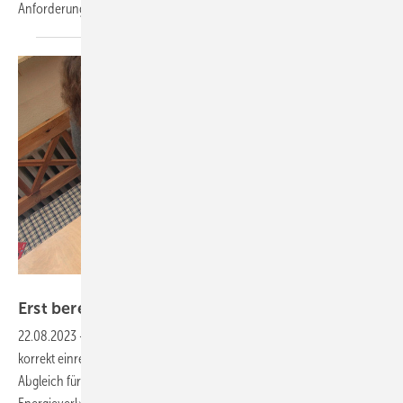
Anforderungen normsicher und gesetzeskonform zu
erfüllen.
Bild: : www.co2online.de / Alois Müller
Erst berechnen, dann
einstellen
22.08.2023
-
Viele Heizungsanlagen in Wohngebäuden sind nicht
korrekt einreguliert. Hier könnte ein nachträglicher hydraulischer
Abgleich für mehr Wärmebehaglichkeit und einen niedrigeren