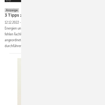
Hottgenroth Software AG
Anzeige
3 Tipps zur Heizungsprüfung und
-optimierung
12.12.2022
-
Heizungsprüfung, hydraulischer Abgleich, erneuerbare
Energien und die Abkehr vom Gas – Die Branche brummt, aber es
fehlen Fachkräfte und Zeit. Wie lassen sich vor allem die politisch
angeordneten Maßnahmen zur Energieeinsparung zügig und effizient
durchführen? Was müssen HKLS-Profis
beachten?