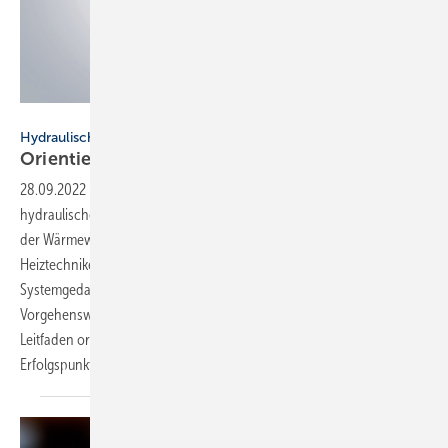
Bild: Danfoss
Hydraulischer Abgleich heute – SBZ-Serie, Teil 3
Orientierung im Labyrinth der
Abgleichschritte
28.09.2022
-
Hydraulischer Abgleich heute – SBZ-Serie, Teil 3 ▪ Der
hydraulische Abgleich ist einer der wichtigsten Bausteine im Kontext
der Wärmewende und damit der Energiewende. Wie aber soll der
Heiztechniker nun verfahren, wenn er den Abgleich im Sinne dieses
Systemgedankens durchführen will? Das A und O ist eine strukturierte
Vorgehensweise, die nicht irgendwo anfängt, sondern sich an einem
Leitfaden orientiert. Der Beitrag beschreibt das Vorgehen und nennt
Erfolgspunkte! → Bernd
Scheithauer