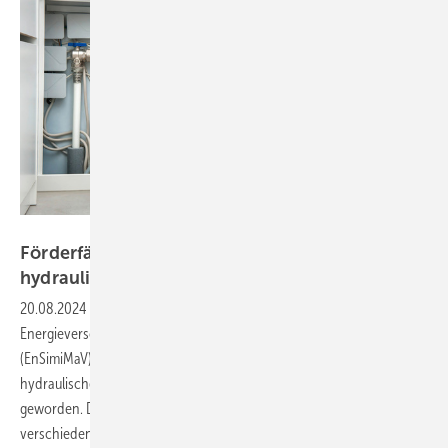
Bild: Alexander Raths - stock.adobe.com
Förderfähige digitale Methode für den
hydraulischen
Abgleich
20.08.2024
-
Mit der Einführung der Verordnung zur Sicherung der
Energieversorgung über mittelfristig wirksame Maßnahmen
(EnSimiMaV) sowie des Gebäudeenergiegesetzes (GEG) ist der
hydraulische Abgleich für zahlreiche Bauwerke verpflichtend
geworden. Die Anwendung einer digitalen Prozessunterstützung für
verschiedene Heizsysteme im Bestand verspricht Vereinfachung,