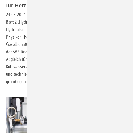
für Heiz- und
Kühlwasserverteilsysteme
24.04.2024
-
Der Vorsitzende des Richtlinienausschusses VDI 2073
Blatt 2 „Hydraulik in Anlagen der technischen Gebäudeausrüstung –
Hydraulischer Abgleich“, Dipl.-Ingenieur Ingo Fabricius, und Dipl.-
Physiker Thomas Wollstein, wissenschaftlicher Mitarbeiter der VDI-
Gesellschaft Bauen und Gebäudetechnik, machen im Interview mit
der SBZ-Redakteurin Katrin Drogatz-Krämer den hydraulischen
Abgleich für neue und bestehende Heiz- und
Kühlwasserverteilsysteme greifbar. Sie erörtern praxisnah Bedeutung
und technische Herangehensweise an einen für das Handwerk
grundlegenden und strategisch wichtigen
Geschäftsbereich.