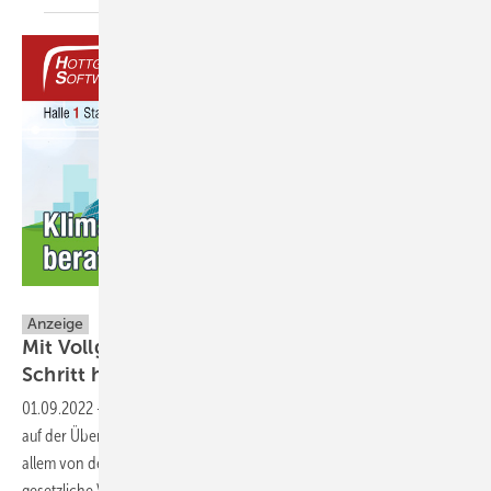
Hottgenroth Software AG
Anzeige
Mit Vollgas weg vom Gas: Wie TGA und SHK
Schritt
halten
01.09.2022
-
Klimafreundliche Gebäudetechnologien befinden sich
auf der Überholspur. Die Energiewende, die Abkehr von Gas und vor
allem von dessen Lieferanten, werden breit unterstützt. Nicht nur
gesetzliche Vorgaben sind ein Antrieb. Die Bevölkerung sorgt sich