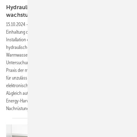
Hydraulischer Abgleich beugt Legionellen­
wachstum
vor
15.10.2024
-
Für eine sichere Versorgung mit Trinkwasser ist die
Einhaltung der hygienischen Anforderungen in der Trinkwasser-
Installation eine Grundvoraussetzung. Gleichzeitig ist durch den
hydraulischen Abgleich sicherzustellen, dass alle Stränge einer
Warmwasserinstallation ausreichend versorgt werden.
Untersuchungen der letzten zehn Jahre zeigen allerdings, dass in der
Praxis der mangelhafte hydraulische Abgleich die häufigste Ursache
für unzulässiges Legionellenwachstum in zentralen Systemen ist. Mit
elektronischen Zirkulationsregulierventilen lässt sich der hydraulische
Abgleich automatisch und dauerhaft sicherstellen. Ventilantriebe mit
Energy-Harvesting-Technology bieten dabei vor allem für die
Nachrüstung in Altanlagen installationstechnische
Vorteile.