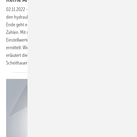
02.11.2022
-
Hydraulischer Abgleich heute – SBZ-Serie, Teil 4 ▪ Über
den hydraulischen Abgleich lässt sich trefflich philosophieren. Am
Ende geht es dann aber immer um das gekonnte Jonglieren mit den
Zahlen. Mit den richtigen Hilfswerkzeugen sind die nötigen
Einstellwerte zur schrittweisen Optimierung der Anlage jedoch rasch
ermittelt. Wie das funktioniert und was dabei beachtet werden muss,
erläutert dieser abschließende Teil unserer Serie. → Bernd
Scheithauer