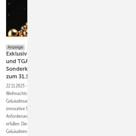
Hottgenroth Software AG
Anzeige
Exklusive Weihnachtsaktion: SHK-Handwerk
und TGA-Planung profitieren von
Sonderkonditionen für Branchensoftware bis
zum
31.12.2023
22.11.2023
-
Der Softwarehersteller Hottgenroth bietet aktuell einen
Weihnachtsrabatt von 20% auf viele seiner Lösungen für energetische
Gebäudesanierung und -planung an. Hottgenroth ist bekannt für
innovative Software, die zielgerichtet entwickelt wurde, um die
Anforderungen einer sich stetig digitalisierenden Arbeitswelt zu
erfüllen. Die Software ist u.a. speziell auf die Anforderungen des
Gebäudeenergiegesetzes (GEG) zugeschnitten und hilft dabei,