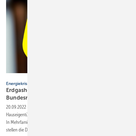
Thomas Hansen - stock.adobe.com
Energiekrise
Erdgasheizungen: Diese Spar-Pflichten hat die
Bundesregierung
beschlossen
20.09.2022
-
Vom 1.10.2022 bis zum 15.9.2024 müssen
Hauseigentümer ihre Erdgasheizungen prüfen und optimieren lassen.
In Mehrfamilienhäusern kommt ein hydraulischer Abgleich hinzu. Wir
stellen die Details der neuen Spar-Verordnung des BMWK
vor.