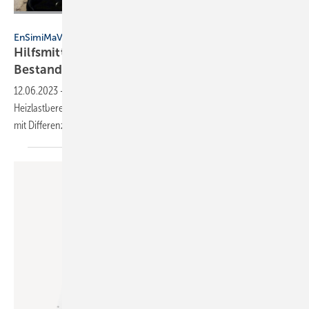
Resideo
EnSimiMaV
Hilfsmittel für den hydraulischen Abgleich im
Bestand
12.06.2023
-
Resideo unterstützt Fachhandwerker bei der
Heizlastberechnung mit einer App, Thermostatventilen
mit Differenzdruckregler und
Weiterbildungs-Angeboten.