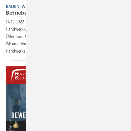
Bild: FV SHK BW
BADEN-WÜRTTEMBERG
Betriebsoptimierung von
Heizungen
14.12.2022
-
Ein erfolgreiches Beispiel für eine Kooperation zwischen
Handwerk und Hochschule zeigt das Pilotprojekt der Hochschule
Offenburg. Gemeinsam mit der Universität Freiburg, dem Fraunhofer
ISE und den örtlichen Innungen des Sanitär-Heizung-Klima-
Handwerks werden Heizungen in Bestandsgebäuden fit
gemacht...