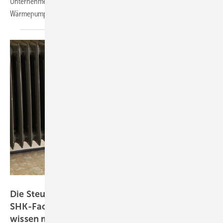
Unternehmen Mywarm nutzt Echtzeitdaten, um das Potenzial von
Wärmepumpen zu
heben.
Bild: IMI
Di e Steuererklärung der Heizungswelt: Was
SHK-Fachleute zum hydraulischen Abgleich
wissen
müssen