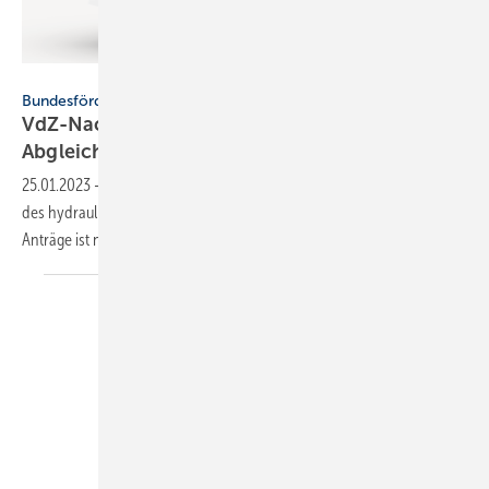
VdZ
Bundesförderung für effiziente Gebäude
VdZ-Nachweisformulare für hy­drau­lischen
Abgleich
überarbeitet
25.01.2023
-
Die VdZ-Formulare zur Durchführung und Bestätigung
des hydraulischen Abgleichs wurden aktualisiert. Für BEG-2023-
Anträge ist nur das Verfahren B
zulässig.