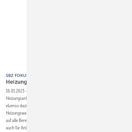
Buderus
SBZ FOKUS 4 Heizungen effizient planen
Heizungen effizient planen und
betreiben
16.01.2023
-
Viele Faktoren üben Einfluss aus auf die Effizienz von
Heizungsanlagen. Die richtige Auslegung aller Komponenten zählt
ebenso dazu wie der Hydraulische Abgleich, aufbereitetes
Heizungswasser und eine zuverlässige Entgasung. Der SBZ-Fokus geht
auf alle Bereiche ein, nennt Grundlagen und Auslegungsbeispiele,
auch für Anlagen im
Betrieb.