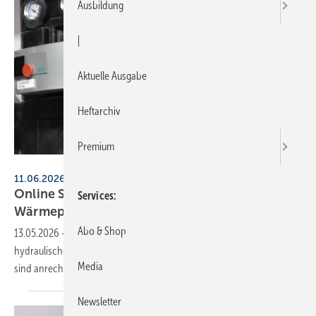
Ausbildung
|
Aktuelle Ausgabe
Heftarchiv
Premium
BWP
11.06.2026, 9:30 bis 17:30 Uhr, online
Online Schulung: Hydraulischer Ab­gleich an
Services
Wärme­pumpen
Abo & Shop
13.05.2026
-
Der BWP veranstaltet eine Online-Schulung zum
hydraulischen Ab­gleich bei Wär­me­pum­pen. 8 Fort­bil­dungs­punkte
Media
sind
an­rechenbar.
Newsletter