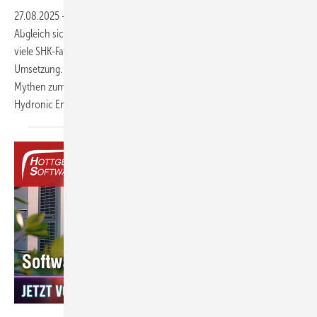
27.08.2025
-
Obwohl allen einleuchtet, dass der hydraulische
Abgleich sich für Eigentümer, Mieter und ­Installateure ­rechnet, sind
viele SHK-Fachleute noch zurückhaltend bei der flächendeckenden
Umsetzung. Hinzu kommt, dass im Markt die unterschiedlichsten ­
Mythen zum Thema ­kursieren, mit denen Meinolf Rath von IMI
Hydronic Engineering
aufräumt.
Hottgenroth Software AG