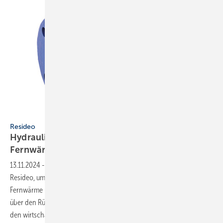
Bild: Resideo
Resideo
Hydraulische Einregulierung von Nah- und
Fernwärme
13.11.2024
-
Strangarmaturen, auch mit Flanschanschluss, bietet
Resideo, um Heizungsanlagen bei der Übergabe von Nah- oder
Fernwärme hydraulisch einzuregulieren – von der Absperrklappe
über den Rückflussverhinderer bis hin zum Schmutzfänger. Wichtig für
den wirtschaftlichen Betrieb von Heiz- und Kühlanlagen
ist...