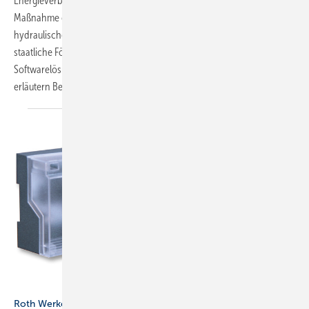
Energieverbrauch sorgen. Bei neu installierten Heizsystemen ist die
Maßnahme ohnehin verpflichtend notwendig. Und ohne einen
hydraulischen Abgleich nach Verfahren B ist inzwischen keine
staatliche Förderung einer Heizungssanierung mehr möglich. Welche
Softwarelösungen die Arbeit des Heizungsfachmanns erleichtern,
erläutern Beitrag und Marktübersicht von Marian
Behaneck.
Bild: Roth Werke
Roth Werke