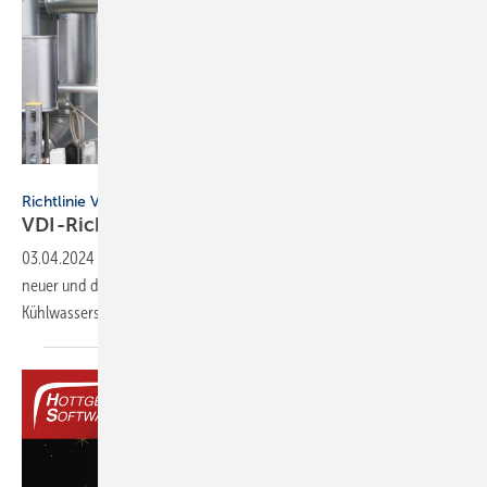
WILO SE
Richtlinie VDI 2073 Blatt 2
VDI-Richt­linie für den hy­drau­lischen
Ab­gleich
03.04.2024
-
Die Richtlinie VDI 2073 Blatt 2 gilt für die Auslegung
neuer und die Überprüfung bestehender Heiz- und
Kühlwassersysteme.