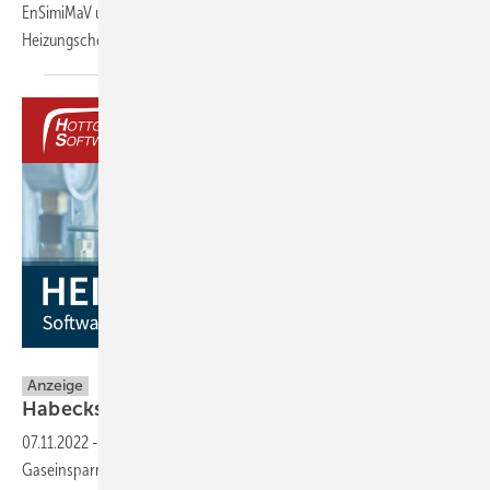
EnSimiMaV unterscheidet sich allerdings von dem bekannten ZVSHK-
Heizungscheck 2.0 (gemäß DIN EN
15 378).
Hottgenroth Software AG
Anzeige
Habecks Heizungsprüfung leicht
gemacht!
07.11.2022
-
Habeck erklärt die bekanntgegebenen
Gaseinsparmaßnahmen der EnSimiMaV zu einer „nationalen