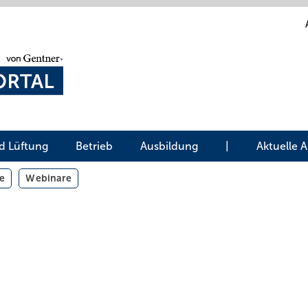
d Lüftung
Betrieb
Ausbildung
|
Aktuelle 
e
Webinare