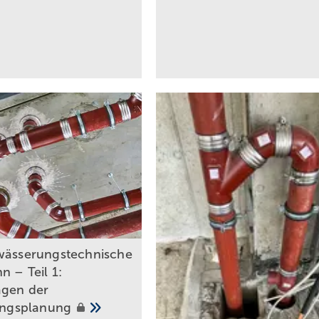
wässerungstechnische
n – Teil 1:
gen der
tungsplanung