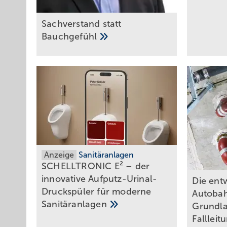
Sachverstand statt
Bauchgefühl
Anzeige
Sanitäranlagen
SCHELLTRONIC E² – der
innovative Aufputz-Urinal-
Die ent
Druckspüler für moderne
Autobah
Sanitäranlagen
Grundla
Falllei