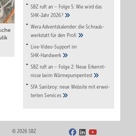
SBZ ruft an – Folge 5: Wie wird das
SHK-Jahr
2026?
Wera Adventskalender: die Schraub­
sche
werk­statt für den
Pro­fi
lik
Live-Video-Support im
SHK-Handwerk
SBZ ruft an – Folge 2: Neue Erkennt­
nisse beim
Wärme­pumpen­test
SFA Sanibroy: neue Web­site mit erwei­
terten
Services
© 2026 SBZ