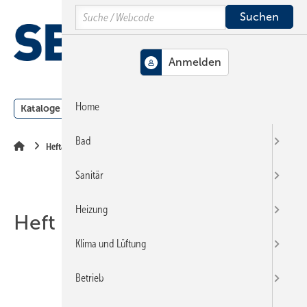
Springe
Springe
Springe
Search
auf
auf
auf
Hauptinhalt
Hauptmenü
SiteSearch
MENÜ
Home
Kataloge
Meldungen
Podcast
Produkte
Webin
Bad
Heftarchiv
Sanitär
Heizung
Heft 23-2002
Klima und Lüftung
Betrieb