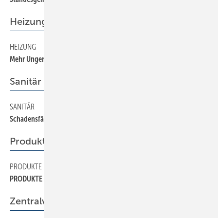
Heizung
HEIZUNG
24
Mehr Ungereimtheiten als Klarheit
Sanitär
SANITÄR
22
Schadensfälle bei Rohrsystemen
Produkte
PRODUKTE
42
PRODUKTE
Zentralverband