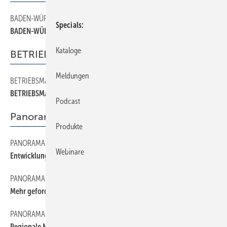
BADEN-WÜRTTEMBERG
14
Specials
BADEN-WÜRTTEMBERG
Kataloge
BETRIEBSMANAGEMENT
Meldungen
BETRIEBSMANAGEMENT
40
BETRIEBSMANAGEMENT
Podcast
Panorama
Produkte
PANORAMA
8
Webinare
Entwicklungen im Pelletsmarkt
PANORAMA
16
Mehr gefordert denn je
PANORAMA
6
Regionale Marktoffensive