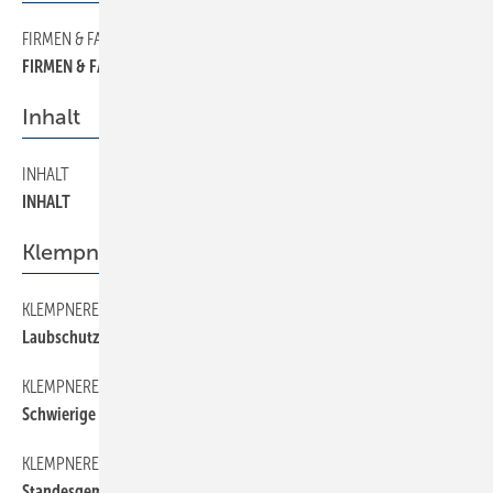
FIRMEN & FAKTEN
4
FIRMEN & FAKTEN
Inhalt
INHALT
2
INHALT
Klempnerei
KLEMPNEREI
34
Laubschutz für Regenrinnen
KLEMPNEREI
30
Schwierige Anschlußsituationen richtig meistern
KLEMPNEREI
32
Standesgemäße Kupfer-Fassade