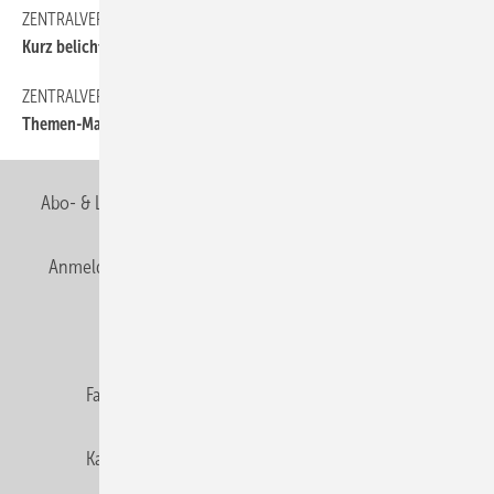
ZENTRALVERBAND
12
Kurz belichtet
ZENTRALVERBAND
10
Themen-Marathon
Abo- & Leserservice
AGB
Alle Inhalte chronologisch
Anmelden
Anmeldung & Registrierung
Newsletter
Datenschutz
E-Paper
Editor's choice
Fachbeiträge
Gentner Verlag
Impressum
Karriere bei Gentner
Team
Mediaservice