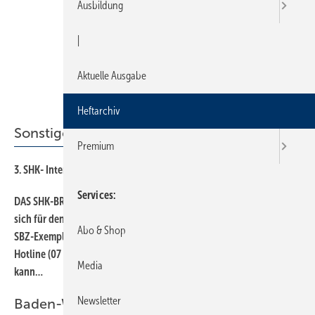
Ausbildung
|
Aktuelle Ausgabe
Heftarchiv
Sonstiges Thema
Premium
3. SHK- Internet-Osc@r
20
Services
DAS SHK-BRANCHENMAGAZIN NUMMER 1* Entscheiden auch Sie
36
sich für den Marktführer*! Abonnieren Sie jetzt Ihr persönliches
Abo & Shop
SBZ-Exemplar Bestellen Sie per Post oder nutzen Sie die Fax-
Hotline (07 11) 6 36 72-7 11 Vertrauensgarantie: Dieser Auftrag
Media
kann…
Newsletter
Baden-Württemberg