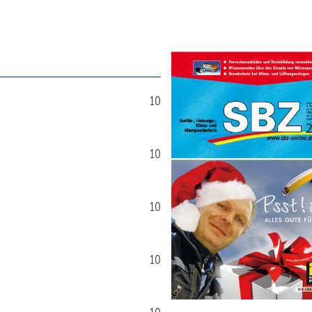
10
10
10
10