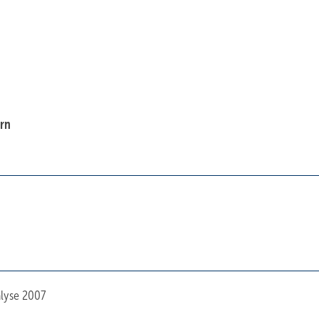
rn
alyse 2007