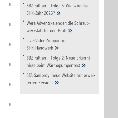
10
SBZ ruft an – Folge 5: Wie wird das
SHK-Jahr
2026?
Wera Adventskalender: die Schraub­
10
werk­statt für den
Pro­fi
Live-Video-Support im
10
SHK-Handwerk
SBZ ruft an – Folge 2: Neue Erkennt­
10
nisse beim
Wärme­pumpen­test
SFA Sanibroy: neue Web­site mit erwei­
terten
Services
10
10