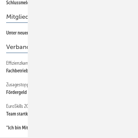
Schlussmeldung
66
Mitgliederversammlung
Unter neuer Führung
36
Verband
Effizienzkampagne
35
Fachbetrieb ist Ansprechpartner
Zusagestopp
35
Fördergeld für PV-Speicher erst 2017
EuroSkills 2016
35
Team startklar für Göteborg
“Ich bin Mitglied der Berufsorganisation, weil …
34