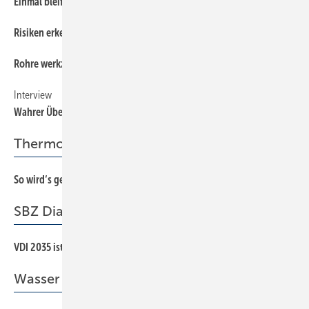
Einmal bleifrei, bitte!
22
Risiken erkennen und minimieren
26
Rohre werkzeugfrei verbinden
14
Interview
20
Wahrer Überzeugungstäter
Thermografieaufnahmen
So wird‘s gemacht!
56
SBZ Dialog
VDI 2035 ist keine Lotterie
3
Wasser ist Leben