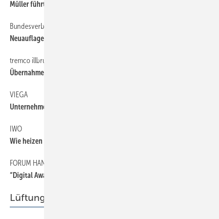
Müller führt die Geschäfte
Bundesverband Wärmepumpe
6
Neuauflage des Leitfadens “Schall“
tremco illbruck
6
Übernahme von Adhere
VIEGA
6
Unternehmen neu organisiert
IWO
6
Wie heizen wir morgen?
FORUM HANDWERK DIGITAL
6
“Digital Award Handwerk“ erstmals vergeben
Lüftung + Klima