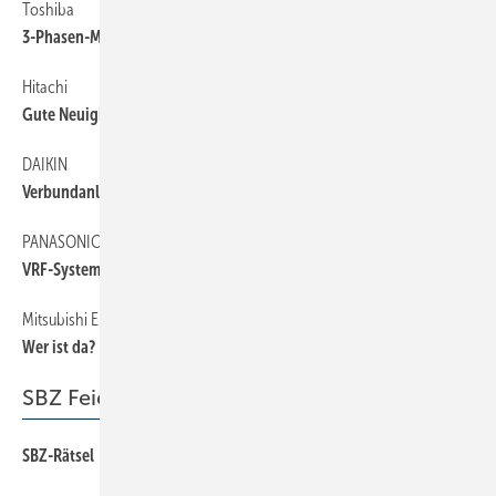
Toshiba
54
3-Phasen-Mini-VRF-System
Hitachi
54
Gute Neuigkeiten für Warmduscher
DAIKIN
54
Verbundanlage für kleine Anwendungen
PANASONIC
54
VRF-System mit EER von 4,7
Mitsubishi Electric
54
Wer ist da?
SBZ Feierabend
SBZ-Rätsel
66