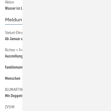
Aktion
65
Wasser ist Leben
Meldungen
Stiebel-Eltron
6
Ab Januar unter veränderter Leitung
Richter + Frenzel
6
Ausstellung und Weiterbildung
Familienunternehmer des Jahres
6
Menschen
6
BLUMARTIN
6
Mit Doppelspitze
ZVSHK
6