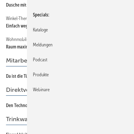
Dusche mit Überraschung
Specials
Winkel-Thermostat
12
Einfach weggedreht
Kataloge
Wohnmobil-Bad
12
Meldungen
Raum maximal genutzt
Mitarbeiterführung
Podcast
Produkte
Da ist die Tür!
60
Direktverdampfer
Webinare
Den Technologiesprung wagen
48
Trinkwasserinstallation