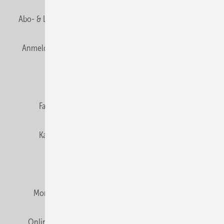
Abo- & Leserservice
AGB
Alle Inhalte chronologisch
Anmelden
Anmeldung & Registrierung
Newsletter
Datenschutz
E-Paper
Editor's choice
Fachbeiträge
Gentner Verlag
Impressum
Karriere bei Gentner
Team
Mediaservice
Mitgliedschaften und Engagement
Montagezeiten Heizung
Montagezeiten Sanitär
Online Mediadaten
Privacy Manager
RSS-Feed