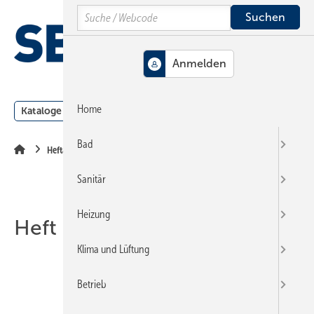
Springe
Springe
Springe
Search
auf
auf
auf
Hauptinhalt
Hauptmenü
SiteSearch
MENÜ
Home
Kataloge
Meldungen
Podcast
Produkte
Webin
Bad
Heftarchiv
Sanitär
Heizung
Heft 23-2016
Klima und Lüftung
Betrieb