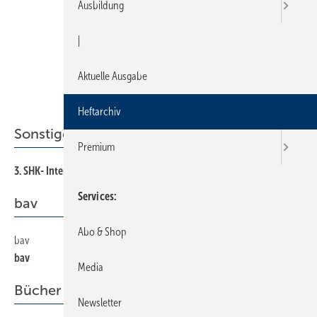
Ausbildung
|
Aktuelle Ausgabe
Heftarchiv
Sonstiges Thema
Premium
3. SHK- Internet-Osc@r
48
Services
bav
Abo & Shop
bav
28
bav
Media
Bücher + Medien
Newsletter