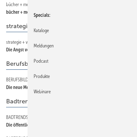
bücher + medien
42
bücher + medien
Specials
strategie + vision
Kataloge
strategie + vision
36
Meldungen
Die Angst vor der Farbe
Podcast
Berufsbildung
Produkte
BERUFSBILDUNG
46
Die neue Meisterprüfungsverordnung
Webinare
Badtrends
BADTRENDS
20
Die öffentliche Bad-Welt