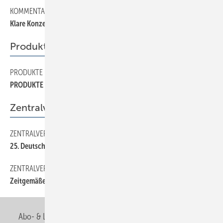
KOMMENTAR
2
Klare Konzepte statt konfuse Aktionen
Produkte
PRODUKTE
52
PRODUKTE
Zentralverband
ZENTRALVERBAND
14
25. Deutscher Kupferschmiedetag
ZENTRALVERBAND
12
Zeitgemäße Qualifizierung
Abo- & Leserservice
AGB
Alle Inhalte chronologisch