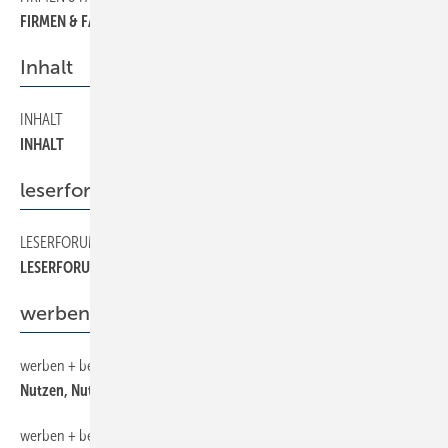
FIRMEN & FAKTEN
Inhalt
INHALT
4
INHALT
leserforum
LESERFORUM
6
LESERFORUM
werben + beraten
werben + beraten
34
Nutzen, Nutzen, Nutzen . . .
werben + beraten
30