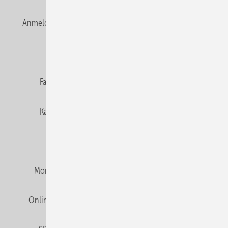
Anmelden
Anmeldung & Registrierung
Newsletter
Datenschutz
E-Paper
Editor's choice
Fachbeiträge
Gentner Verlag
Impressum
Karriere bei Gentner
Team
Mediaservice
Mitgliedschaften und Engagement
Montagezeiten Heizung
Montagezeiten Sanitär
Online Mediadaten
Privacy Manager
RSS-Feed