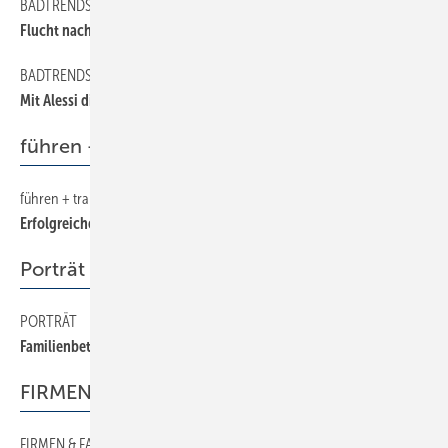
BADTRENDS
24
Flucht nach vorne
BADTRENDS
22
Mit Alessi die Bad- Ausstellungen erobern
führen + trainieren
führen + trainieren
40
Erfolgreicher Umgang mit Kunden
Porträt
PORTRÄT
50
Familienbetrieb mit Perspektiven
FIRMEN & FAKTEN
FIRMEN & FAKTEN
8