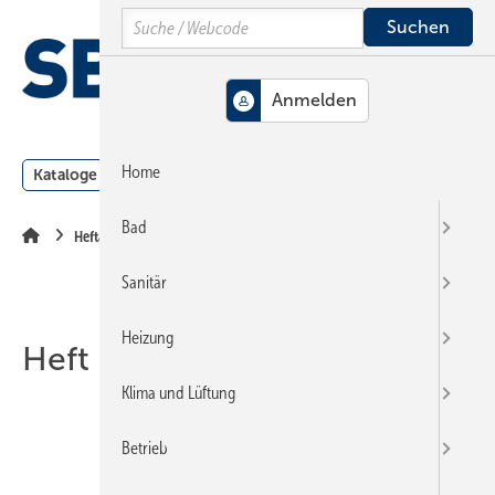
Springe
Springe
Springe
Search
auf
auf
auf
Hauptinhalt
Hauptmenü
SiteSearch
MENÜ
Home
Kataloge
Meldungen
Podcast
Produkte
Webin
Bad
Heftarchiv
Sanitär
Heizung
Heft 22-2002
Klima und Lüftung
Betrieb