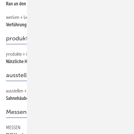
Ran an den Verbraucher
werben + beraten
32
Verführung im Bad
produkte + ideen
produkte + ideen
44
Nützliche Helfer
ausstellen + gestalten
ausstellen + gestalten
38
Sahnehäubchen fürs Bad
Messen
MESSEN
10