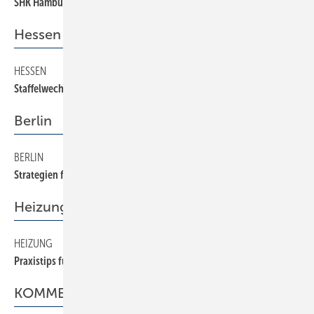
SHK Hamburg 2002
Hessen
HESSEN
16
Staffelwechsel in schwieriger Zeit
Berlin
BERLIN
18
Strategien für rechtzeitiges Handeln
Heizung
HEIZUNG
26
Praxistips für die Pelletsheizung
KOMMENTAR