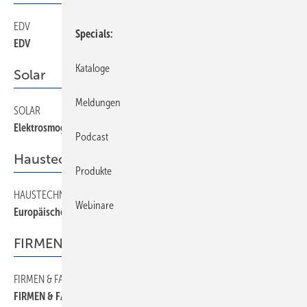
EDV
38
Specials
EDV
Kataloge
Solar
Meldungen
SOLAR
18
Elektrosmog durch Solarstromanlagen?
Podcast
Haustechnik
Produkte
HAUSTECHNIK
24
Webinare
Europäische “EnEV“ beschlossen
FIRMEN & FAKTEN
FIRMEN & FAKTEN
6
FIRMEN & FAKTEN