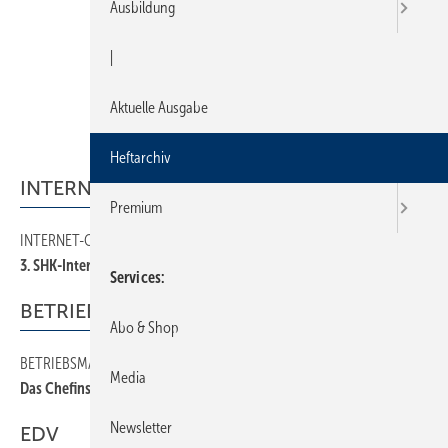
Ausbildung
|
Aktuelle Ausgabe
Heftarchiv
INTERNET-OSCAR
Premium
INTERNET-OSCAR
8
3. SHK-Internet-Osc@r
Services
BETRIEBSMANAGEMENT
Abo & Shop
BETRIEBSMANAGEMENT
40
Media
Das Chefinstrument
Newsletter
EDV