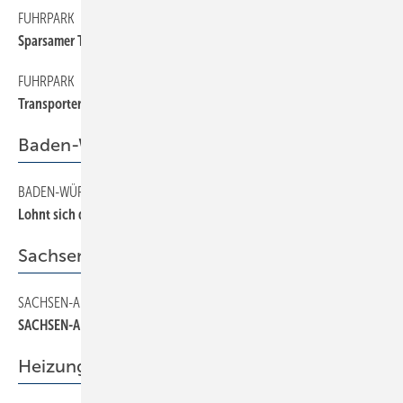
FUHRPARK
36
Sparsamer Transporter mit hohem Nutzwert
FUHRPARK
30
Transporter zum Anfassen
Baden-Württemberg
BADEN-WÜRTTEMBERG
14
Lohnt sich die Mitgliedschaft?
Sachsen-Anhalt
SACHSEN-ANHALT
16
SACHSEN-ANHALT
Heizung