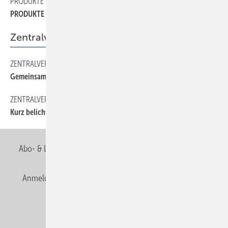
PRODUKTE
42
PRODUKTE
Zentralverband
ZENTRALVERBAND
10
Gemeinsam durch einen schwierigen Markt
ZENTRALVERBAND
12
Kurz belichtet
Abo- & Leserservice
AGB
Alle Inhalte chronologisch
Anmelden
Anmeldung & Registrierung
Newsletter
Datenschutz
E-Paper
Editor's choice