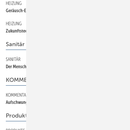
HEIZUNG
22
Geräusch-Emissionen mindern
HEIZUNG
20
Zukunftstechnologie Brennstoffzelle
Sanitär
SANITÄR
28
Der Mensch als Maß der Dinge
KOMMENTAR
KOMMENTAR
2
Aufschwung durch mehr Fördergelder?
Produkte