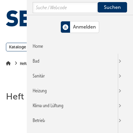
Springe
Springe
Springe
Search
auf
auf
auf
Hauptinhalt
Hauptmenü
SiteSearch
MENÜ
Home
Kataloge
Meldungen
Podcast
Produkte
Webin
Bad
Heftarchiv
Sanitär
Heizung
Heft 21-2002
Klima und Lüftung
Betrieb