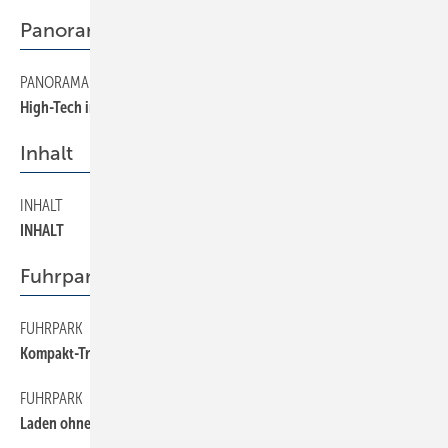
Panorama
PANORAMA
26
High-Tech in Großheringen
Inhalt
INHALT
4
INHALT
Fuhrpark
FUHRPARK
32
Kompakt-Transporter mit Pkw-Qualitäten
FUHRPARK
34
Laden ohne Ecken und Kanten