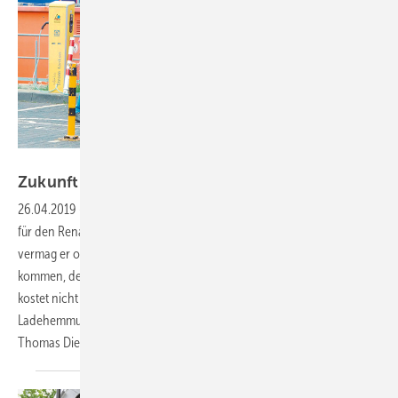
Thomas Dietrich
Zukunft zum doppelten
Preis
26.04.2019
-
Fahrbericht
Zufahrtsbeschränkungen sind kein Thema
für den Renault Master Z.E. (= Zero Emissions), denn in der City
vermag er ohne Emissionen zu glänzen. Der Stadtluft mag das zugute
kommen, dem Budget nicht. Denn der Diesel-Bruder in gleicher Größe
kostet nicht einmal halb so viel – und mit einer systembedingten
Ladehemmung nach 100 km wäre dann auch nicht zu rechnen.
Thomas
Dietrich