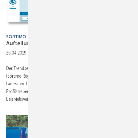
Darstellung: Sortimo
SORTIMO
Aufteilung selbst
konfigurieren
26.04.2019
-
Der Trendsetter unter den Nutzfahrzeugeinrichtern eröffnet mit SR5
(Sortimo Regal der fünften Generation) weitere Möglichkeiten im
Laderaum. Dank verschlankter Seitenstollen und filigraner
Profilstreben bleibt mehr Platz auf der Bodenplatte, sodass
beispielsweise trotz Einrichtung
eine...