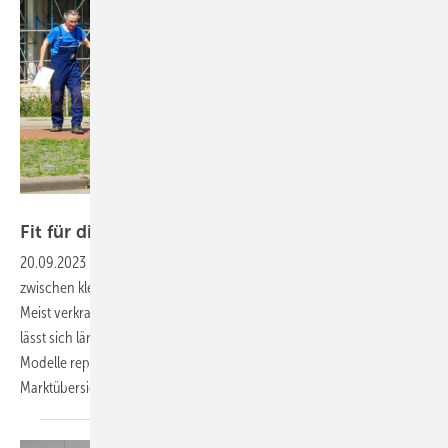
Bild: Thomas Dietrich
Fit für die Tonne
Nutzlast
20.09.2023
-
Der kompakte Transporter empfiehlt sich als Bindeglied
zwischen kleineren Stadtlieferwagen und voluminöseren 3,5-Tonnern.
Meist verkraftet der Frachtraum 5 m³ und 1 t Nutzlast – und wählen
lässt sich längst zwischen Verbrenner oder Elektroantrieb. Zwölf
Modelle ­repräsentieren diese Nutzfahrzeugklasse, wie die SBZ-
Marktübersicht der 2,8-Tonner-Kastenwagen
zeigt.