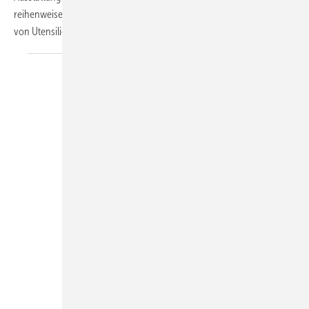
reihenweise Stammplätze vergeben, damit der Profi bei einer Fülle
von Utensilien nicht lange suchen muss.
Thomas
Dietrich