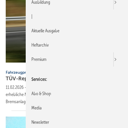
Ausbildung
|
Aktuelle Ausgabe
Heftarchiv
Premium
th-photo - stock.adobe.com
Fahrzeugprüfung
TÜV-Report 2026: Jeder fünfte Pkw fällt
durch
Services
11.02.2026
-
Laut TÜV-Report 2026 weist etwa jeder fünfte Pkw
Abo & Shop
erhebliche Mängel auf. Insbesondere Defekte an Scheinwerfern und
Bremsanlagen werden besonders häufig
festgestellt.
Media
Newsletter