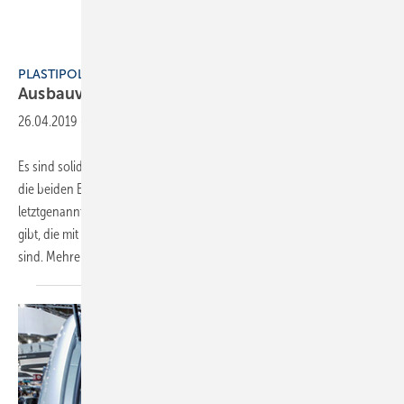
Plastipol-Scheu
PLASTIPOL-SCHEU
Ausbauvorschläge
entwickelt
26.04.2019
-
Es sind solide Stahlkonstruktionen: Basic-Line und Profi-Line heißen
die beiden Einrichtungsvarianten von Plastipol-Scheu. Bei der
letztgenannten Ausstattung ist hervorzuheben, dass es Schubkästen
gibt, die mit Vollauszug über Teleskopschienen bis zu 80 kg belastbar
sind. Mehrere Breiten,
Höhen...