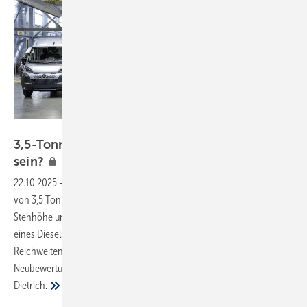
Bild: Stellantis
3,5-To nner Kastenwagen: Darf es etwas mehr
sein?
22.10.2025
-
Transporter mit einem zulässigen Gesamtgewicht (zGG)
von 3,5 Tonnen können einen sehr großzügigen Laderaum mit
Stehhöhe unter dem Hochdach bieten. Inzwischen könnte es statt
eines Diesels auch ein Stromer sein. Wenn Anschaffungspreis und
Reichweitenangst bisher als Hürden galten, lohnt sich eine
Neubewertung. 13 Modelle umfasst die Marktübersicht von Thomas
Dietrich.