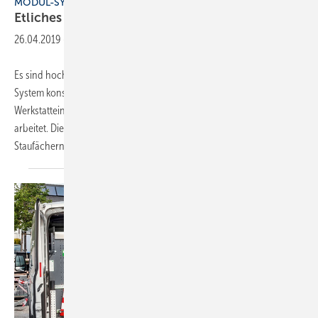
MODUL-SYSTEM
Etliches aufs
Dach
26.04.2019
-
Es sind hochfeste Stähle in neuartigen Legierungen, mit denen Modul-
System konsequent an Gewichtseinsparungen für
Werkstatteinrichtungen im Serviceflitzer oder Großraumtransporter
arbeitet. Die Komponenten aus Wannen, Schubladen, Spinds oder
Staufächern machen komplette
Brancheneinrichtungen...