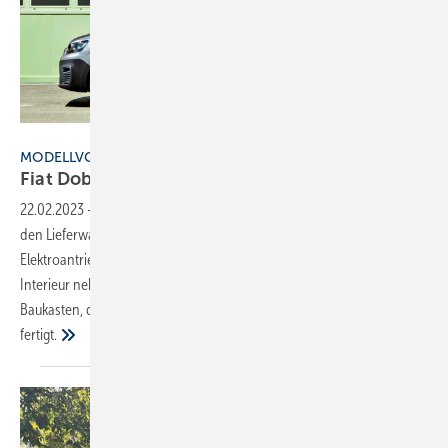
Bild: Fiat Professional
MODELLVORSTELLUNG
Fiat Doblò: Liefernützling Nr.
4
22.02.2023
-
Mit dem Modelljahr 2023 präsentiert Fiat Professional
den Lieferwagen Doblò in zwei Längen und wahlweise mit
Elektroantrieb. Die Italo-Marke konnte Einfluss auf Front und etwas
Interieur nehmen, der Rest stammt aus dem französischen Stellantis-
Baukasten, der bereits drei stark bauähnliche Modelle für den Markt
fertigt.