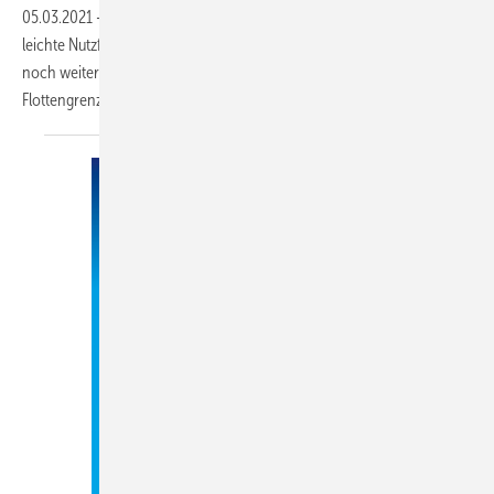
05.03.2021
-
Die Euro 6d Abgasnorm gilt für Pkw ab Anfang 2021 –
leichte Nutzfahrzeuge folgen ab September. Die EU will mittelfristig
noch weitere Einschränkungen und hat den Herstellern
Flottengrenzwerte mit weit schärferen Limits
angekündigt.