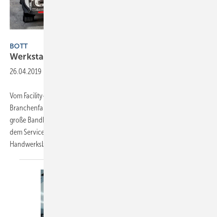
Bott
BOTT
Werkstatt und Laderaum – ein
System
26.04.2019
-
Vom Facility-Management über den technischen Service bis hin zum
Branchenfahrzeug fürs SHK-Handwerk bietet Ausrüster Bott eine
große Bandbreite an Möglichkeiten, die Effizienz bei der Arbeit mit
dem Servicefahrzeug zu steigern – sowohl für den kleinen
Handwerksbetrieb als auch für
große...