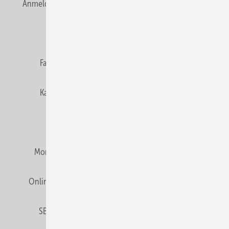
Anmelden
Anmeldung & Registrierung
Newsletter
Datenschutz
E-Paper
Editor's choice
Fachbeiträge
Gentner Verlag
Impressum
Karriere bei Gentner
Team
Mediaservice
Mitgliedschaften und Engagement
Montagezeiten Heizung
Montagezeiten Sanitär
Online Mediadaten
Privacy Manager
RSS-Feed
SBZ abonnieren
Veranstaltungen / Webinare