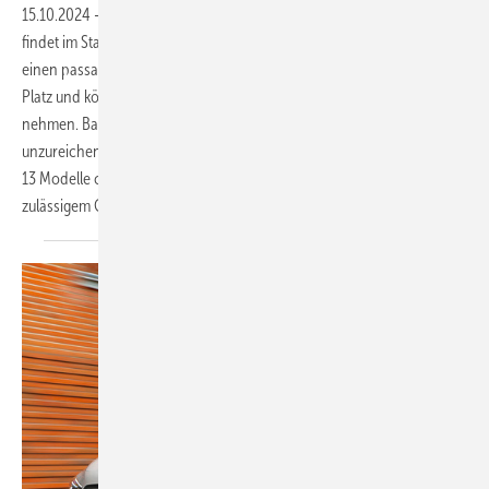
3
15.10.2024
-
Wer nicht mehr als 3 m
hinter der Trennwand benötigt,
findet im Stadtlieferwagen einen guten Begleiter, um in der Region
einen passablen Job zu machen. Zwei Europaletten finden allemal
Platz und könnten eine Nutzlast von meist 600 kg oder mehr an Bord
nehmen. Basisausstattungen für den Frachtraum bieten jedoch oft nur
unzureichende Verkleidungen oder Fixpunkte zur Ladungssicherung.
13 Modelle charakterisieren diese Kastenwagen mit max. 2,4 t an
zulässigem
Gesamtgewicht.