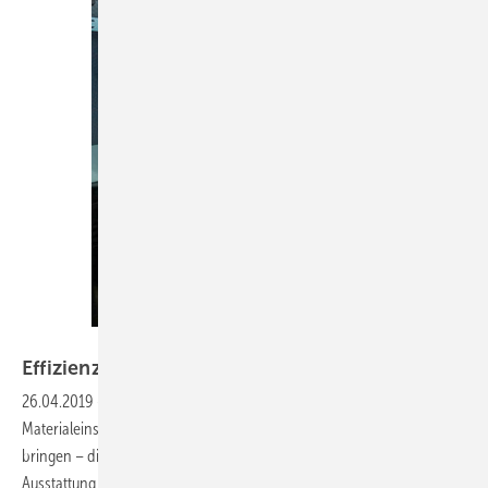
Thomas Dietrich
Effizienz im
Laderaum
26.04.2019
-
Nutzfahrzeug-Ausrüster
Mit möglichst wenig
Materialeinsatz und geringem Eigengewicht Werkstattmodule ins Auto
bringen – dieser Prämisse folgen Einrichter, wenn es um die
Ausstattung eines Branchenfahrzeugs geht. Dabei lassen sich