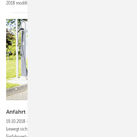
2018 modifizierte Schwerlastbodenauszug. Mit
der...
Thomas Dietrich
Anfahrt unter
Strom
19.10.2018
-
Ladestation statt Tankstelle
Ohne geeignetes Fahrzeug
bewegt sich im SHK-Handwerk praktisch nichts. Die Diskussion über
Einfahrverbote für Dieselfahrzeuge in Innenstädte sollte deswegen