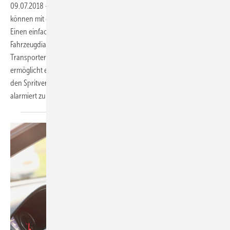
09.07.2018
-
Vernetzte Betriebsfahrzeuge
Handwerksunternehmer
können mit einem effektiven Flottenmanagement bares Geld sparen.
Einen einfachen Weg dahin bietet ein kleiner Adapter für das
Fahrzeugdiagnosesystem: Mit diesem vernetzen Betriebe ihre
Transporter und Firmenwagen per Plug-and-play. Darüber hinaus
ermöglicht er Handwerkern, per App Routen in Echtzeit zu planen,
den Spritverbrauch zu überwachen und bei Diebstählen automatisch
alarmiert zu
werden.