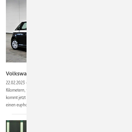
Bild: SBZ / Dietrich
Volk swagen ID. Buzz Cargo: Bulli der
Neuzeit
22.02.2023
-
Am Testtag bestätigen Fahreindrücke auf den ersten
Kilometern, was Vorabinfos ­vermuten ließen: Mit dem Elektro-Bulli
kommt jetzt ein gutes Stück Zukunft daher. Doch weniger Anlass für
einen euphorischen Umstieg geben Laderaumgröße und
Preis.