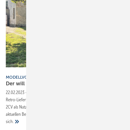
Bild: Citroen
MODELLVORSTELLUNG
Der will
auffallen!
22.02.2023
-
Er ist kein restaurierter Scheunenfund, sondern ein
Retro-Lieferwagen mit aktueller Technik: Der Welterfolg des Citroën
2CV als Nutzfahrzeug lebt optisch neu auf in einer Verkleidung für den
aktuellen Berlingo – damit zieht der 2,3-Tonner viele Blicke auf
sich.