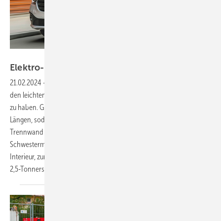
Bild: Mercedes-Benz AG
Elektro-Kapitel Nr. 3
aufgeklappt
21.02.2024
-
Nach Sprinter und Vito ist jetzt auch der Kleinste unter
den leichten Nutzfahrzeugen von Mercedes-Benz mit Elektroantrieb
zu haben. Grundsätzlich gibt es den Lieferwagen eCitan in zwei
3
Längen, sodass sich ein Laderaum von 2,9 bzw. 3,7 m
hinter der
Trennwand nutzen lässt. Gegenüber dem französischen
Schwestermodell sind zum einen das optional wertig wirkende
Interieur, zum anderen der besondere Orientierungssinn des max.
2,5-Tonners
hervorzuheben.