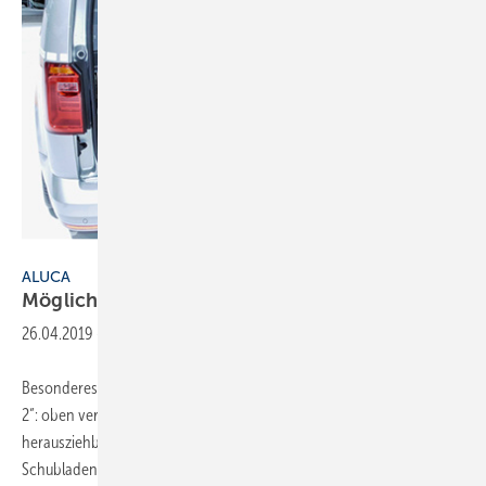
Thomas Dietrich
ALUCA
Möglichst aus
Aluminium
26.04.2019
-
Besonderes Gewicht legt Aluca auf seine Unterflurlösung „Dimension
2“: oben verzurrte Fracht, darunter am Heck und seitlich
herausziehbare, hoch belastbare und aufwendig verarbeitete
Schubladen. Bemerkenswert ist auch der seit Jahren bewährte und