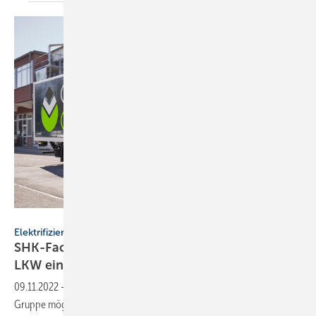
Pietsch-Gruppe
Elektrifizierung
SHK-Fachgroßhandel setzt ab 2023 ersten E-
LKW
ein
09.11.2022
-
Mit dem Einsatz eines E-LKWs ist es für die Pietsch-
Gruppe möglich, bis zu 26,5 Tonnen CO
pro LKW pro Jahr
2