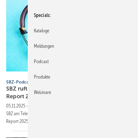
Specials
Kataloge
Meldungen
Podcast
Konstantin Savusia - stock.adobe.com
Produkte
SBZ-Podcast
SBZ ruft an – Folge 4: TÜV-Nutzfahrzeug-
Webinare
Report
2025
05.11.2025
-
In Folge 4 von „SBZ ruft an“ spricht Dennis Jäger von der
SBZ am Telefon mit Richard Goebelt vom TÜV über den Nutzfahrzeug-
Report
2025.