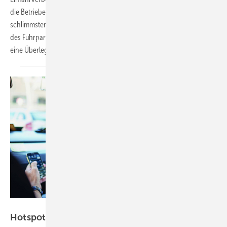
die Betriebe hellhörig machen. Doch auch wenn es nicht gleich zum
schlimmsten Fall großflächiger Sperrzonen kommt, eine Umstellung
des Fuhrparks auf emissionslose Antriebstechniken ist auf jeden Fall
eine Überlegung
wert.
Deutsche Telekom, Astrid Grosser
Hotspot auf vier
Rädern