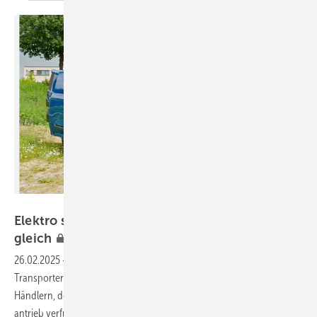
Bild: Thomas Dietrich
Elektro statt Verbrenner: ähnlich, aber nicht
gleich
26.02.2025
-
Die beiden Dreitonner Ford E-Custom und VW e-
Transporter T7 rollen als Newcomer im Frühjahr 2025 zu den
Händlern, denn neben Verbrennerversionen ist jetzt auch der Elektro­
antrieb verfügbar. Die kompakten Transporter basieren auf einem