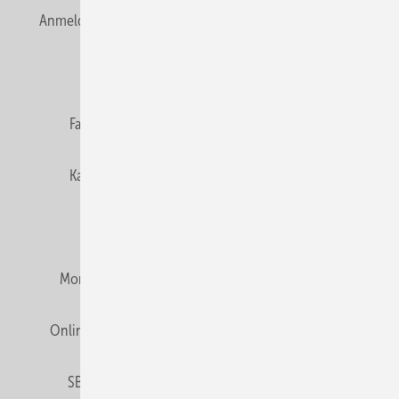
Anmelden
Anmeldung & Registrierung
Newsletter
Datenschutz
E-Paper
Editor's choice
Fachbeiträge
Gentner Verlag
Impressum
Karriere bei Gentner
Team
Mediaservice
Mitgliedschaften und Engagement
Montagezeiten Heizung
Montagezeiten Sanitär
Online Mediadaten
Privacy Manager
RSS-Feed
SBZ abonnieren
Veranstaltungen / Webinare