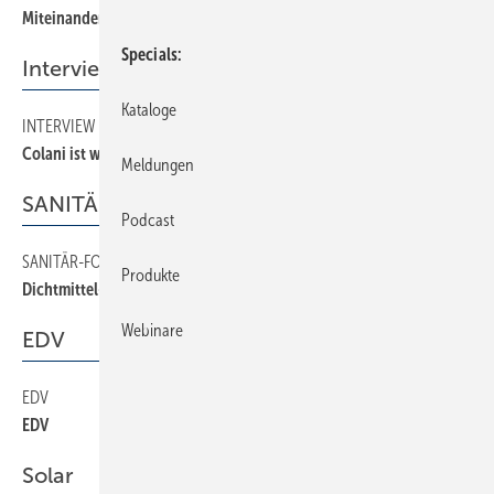
Miteinander statt gegeneinander
Specials
Interview
Kataloge
INTERVIEW
16
Colani ist wieder im Lande
Meldungen
SANITÄR-FORUM
Podcast
SANITÄR-FORUM
18
Produkte
Dichtmittel-Chaos beim Gas?
Webinare
EDV
EDV
32
EDV
Solar