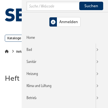
Springe
Springe
Springe
Search
auf
auf
auf
Hauptinhalt
Hauptmenü
SiteSearch
MENÜ
Home
Kataloge
Meldungen
Podcast
Produkte
Webin
Bad
Heftarchiv
Sanitär
Heizung
Heft 21-2000
Klima und Lüftung
Betrieb