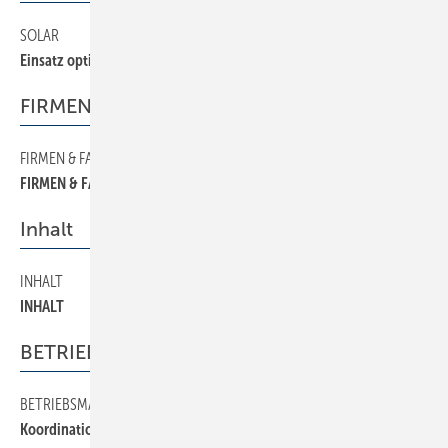
SOLAR
24
Einsatz optimierter Solarpumpen
FIRMEN & FAKTEN
FIRMEN & FAKTEN
6
FIRMEN & FAKTEN
Inhalt
INHALT
2
INHALT
BETRIEBSMANAGEMENT
BETRIEBSMANAGEMENT
30
Koordination der Gewerke