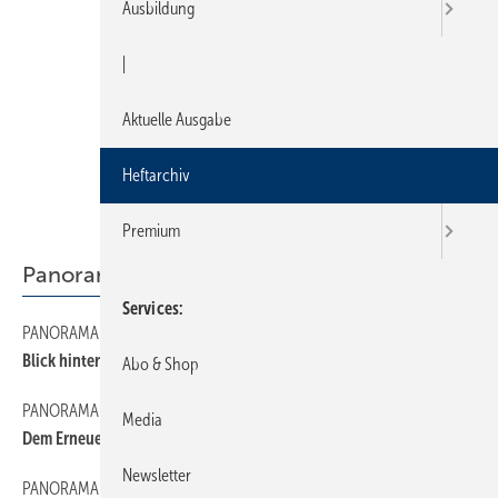
Ausbildung
|
Aktuelle Ausgabe
Heftarchiv
Premium
Panorama
Services
PANORAMA
14
Blick hinter die Kulissen
Abo & Shop
PANORAMA
10
Media
Dem Erneuerungsprozeß Impulse geben
Newsletter
PANORAMA
8