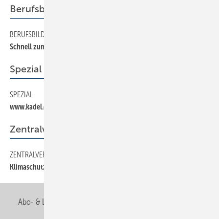
Berufsbildung
BERUFSBILDUNG
28
Schnell zum Ziel
Spezial
SPEZIAL
26
www.kadel.de
Zentralverband
ZENTRALVERBAND
12
Klimaschutzziele weiter verfolgen
Abo- & Leserservice
AGB
Alle Inhalte chronologisch