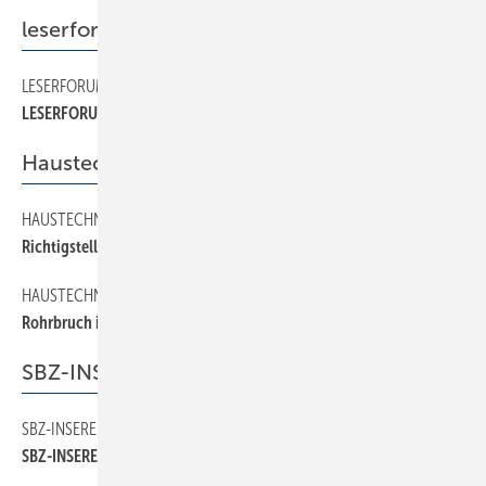
leserforum
LESERFORUM
4
LESERFORUM
Haustechnik
HAUSTECHNIK
22
Richtigstellung, keine Rechtfertigung
HAUSTECHNIK
20
Rohrbruch ist Massengeschäft
SBZ-INSERENTEN
SBZ-INSERENTEN
34
SBZ-INSERENTEN