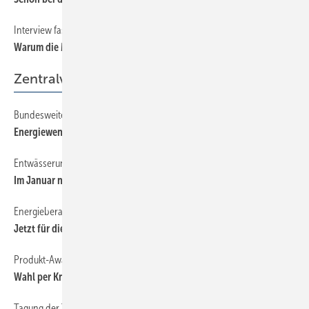
Interview fast in eigener Sache
80
Warum die Mongolei 17. SHK-Landesfachverband wird!
Zentralverband
Bundesweites Ölsymposium
42
Energiewende technologie- offen gestalten
Entwässerungstagung
42
Im Januar nach Fulda
Energieberater
42
Jetzt für die BAFA-Liste weiterbilden
Produkt-Award — Beispiel 2
42
Wahl per Knopfdruck
Tagung der Technischen Referenten
42