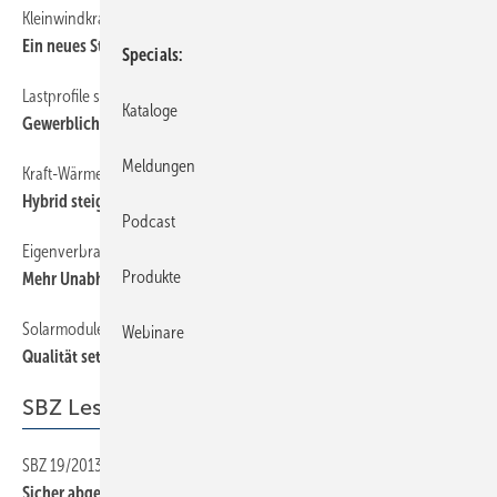
Kleinwindkraft vom SHK-Handwerk
32
Ein neues Standbein
Specials
Lastprofile sind oft sehr günstig
22
Kataloge
Gewerblicher Eigenverbrauch
Meldungen
Kraft-Wärmekopplung einmal anders
28
Hybrid steigert Effizienz
Podcast
Eigenverbrauch von PV-Strom
16
Produkte
Mehr ­Unabhängigkeit vom Netz
Solarmodule
36
Webinare
Qualität setzt sich durch
SBZ Leserforum
SBZ 19/2013
14
Sicher abgeschottet?