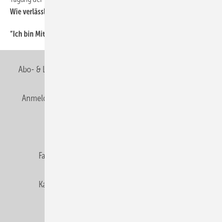
Wie verlässlich sind Zertzeichen?
“Ich bin Mitglied der Berufsorganisation, weil...
42
Abo- & Leserservice
AGB
Alle Inhalte chronologisch
Anmelden
Anmeldung & Registrierung
Newsletter
Datenschutz
E-Paper
Editor's choice
Fachbeiträge
Gentner Verlag
Impressum
Karriere bei Gentner
Team
Mediaservice
Mitgliedschaften und Engagement