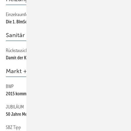
Einzelraumfeuerungsanlagen für Holz (Teil 2/2)
50
Die 1. BImSchV in der Praxis
Sanitär
Rückstausicherung in der Gebäudetechnik
60
Damit der Keller trocken bleibt
Markt + Trends
BWP
6
2015 kommt Energielabel für Heizgeräte
JUBILÄUM
6
50 Jahre Mepa
SBZ Tipp
6