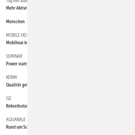
Tag des Bades
6
Mehr Aktivitäten ­erwünscht
Menschen
6
MOBILE HEIZUNGEN
6
Mobiheat kooperiert mit Tyczka Totalgas
SEMINAR
6
Power statt Stress
KERMI
6
Qualität gewinnt
ISE
6
Rekordsolarzelle mit 44,7 % Wirkungsgrad
AQUANALE
6
Rund um Schwimmbad & Wellness