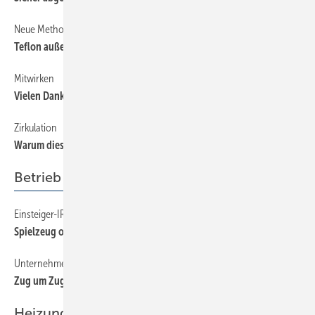
Neue Methode
14
Teflon außen
Mitwirken
14
Vielen Dank für ­Ihre Leserbriefe
Zirkulation
14
Warum dieser Bypass?
Betrieb + Organisation
Einsteiger-IR-Kameras
64
Spielzeug oder Messgerät?
Unternehmensnachfolge, Teil 4
76
Zug um Zug zum Erfolg!
Heizung