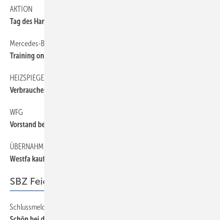
AKTION
6
Tag des Handwerks
Mercedes-Benz
6
Training on Tour
HEIZSPIEGEL 2013
6
Verbraucher zahlen 9% mehr
WFG
6
Vorstand bestätigt
ÜBERNAHME
6
Westfa kauft Vitogaz
SBZ Feierabend
Schlussmeldung
80
Schön bei der Wahrheit bleiben