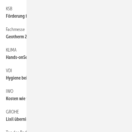
KSB
6
Förderung für Pumpen
Fachmesse
6
Geotherm 2014
KLIMA
6
Hands-onSeminare
VDI
6
Hygiene bei Luftkanälen im Boden
IWO
6
Kosten wie für die ­Eurorettung
GROHE
6
Lixil übernimmt ­Grohe