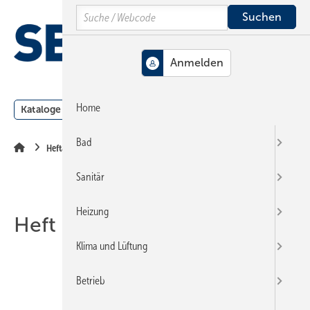
Springe
Springe
Springe
Search
auf
auf
auf
Hauptinhalt
Hauptmenü
SiteSearch
MENÜ
Home
Kataloge
Meldungen
Podcast
Produkte
Webin
Bad
Heftarchiv
Sanitär
Heizung
Heft 20-2013
Klima und Lüftung
Betrieb