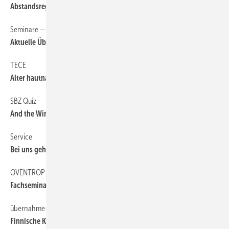
Abstandsregeln für Heizöltanks
Seminare — Schulungen — Termine
6
Aktuelle Übersicht auf sbz-online.de
TECE
6
Alter ­hautnah erleben
SBZ Quiz
6
And the Winner is...
Service
6
Bei uns geht nichts verloren
OVENTROP
6
Fachseminarreihe
übernahme
6
Finnische Kälte für Viessmann